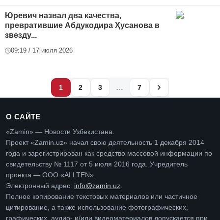
Юревич назвал два качества,
превратившие Абдукодира Ҳусанова в
звезду...
09:19 / 17 июля 2026
…
1
2
3
7
О САЙТЕ
«Zamin» — Новости Узбекистана.
Проект «Zamin.uz» начал свою деятельность 1 декабря 2014
года и зарегистрирован как средство массовой информации по
свидетельству № 1117 от 5 июля 2016 года. Учредитель
проекта — ООО «ALLTEN».
Электронный адрес:
info@zamin.uz
.
Полное копирование текстовых материалов или частичное
цитирование, а также использование фотографических,
графических, аудио- и/или видеоматериалов допускается при