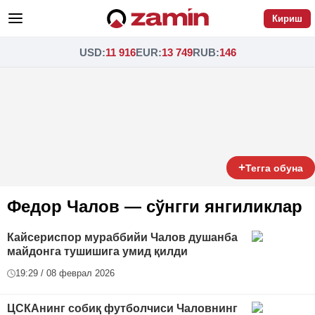
Кириш
USD
:
11 916
EUR
:
13 749
RUB
:
146
+
Тегга обуна
Федор Чалов — сўнгги янгиликлар
Кайсериспор мураббийи Чалов душанба
майдонга тушишига умид қилди
19:29 / 08 феврал 2026
ЦСКАнинг собиқ футболчиси Чаловнинг