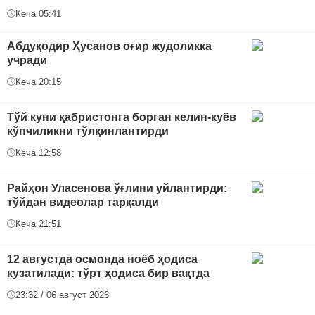
Кеча 05:41
Абдуқодир Ҳусанов оғир жудоликка
учради
Кеча 20:15
Тўй куни қабристонга борган келин-куёв
кўпчиликни тўлқинлантирди
Кеча 12:58
Райҳон Уласенова ўғлини уйлантирди:
тўйдан видеолар тарқалди
Кеча 21:51
12 августда осмонда ноёб ҳодиса
кузатилади: тўрт ҳодиса бир вақтда
23:32 / 06 август 2026