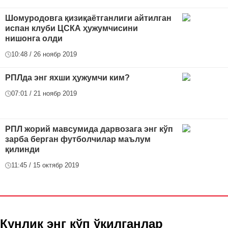
Шомуродовга қизиқаётганлиги айтилган
испан клуби ЦСКА ҳужумчисини
нишонга олди
10:48 / 26 ноябр 2019
РПЛда энг яхши ҳужумчи ким?
07:01 / 21 ноябр 2019
РПЛ жорий мавсумида дарвозага энг кўп
зарба берган футболчилар маълум
қилинди
11:45 / 15 октябр 2019
Кунлик энг кўп ўқилганлар