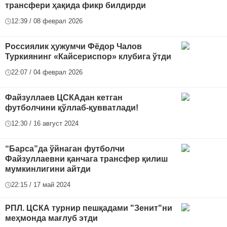
трансфери ҳақида фикр билдирди
12:39 / 08 феврал 2026
Россиялик ҳужумчи Фёдор Чалов
Туркиянинг «Кайсериспор» клубига ўтди
22:07 / 04 феврал 2026
Файзуллаев ЦСКАдан кетган
футболчини қўллаб-қувватлади!
12:30 / 16 август 2024
“Барса”да ўйнаган футболчи
Файзуллаевни қанчага трансфер қилиш
мумкинлигини айтди
22:15 / 17 май 2024
РПЛ. ЦСКА турнир пешқадами "Зенит"ни
меҳмонда мағлуб этди