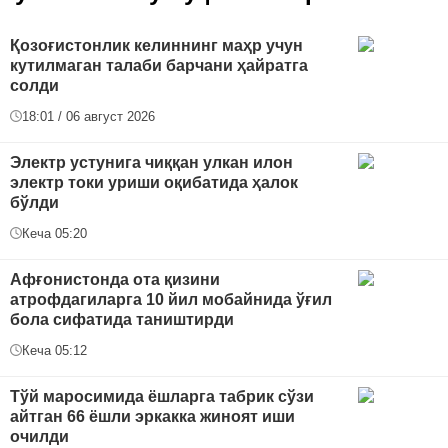
Қозоғистонлик келиннинг маҳр учун
кутилмаган талаби барчани ҳайратга
солди
18:01 / 06 август 2026
Электр устунига чиққан улкан илон
электр токи уриши оқибатида ҳалок
бўлди
Кеча 05:20
Афғонистонда ота қизини
атрофдагиларга 10 йил мобайнида ўғил
бола сифатида таништирди
Кеча 05:12
Тўй маросимида ёшларга табрик сўзи
айтган 66 ёшли эркакка жиноят иши
очилди