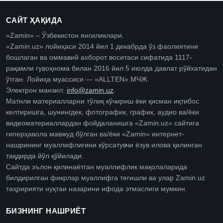
САЙТ ҲАҚИДА
«Zamin» – Ўзбекистон янгиликлари.
«Zamin.uz» лойиҳаси 2014 йил 1 декабрда ўз фаолиятини
бошлаган ва оммавий ахборот воситаси сифатида 1117-
рақамли гувоҳнома билан 2016 йил 5 июлда давлат рўйхатидан
ўтган. Лойиҳа муассиси — «ALLTEN» МЧЖ.
Электрон манзил:
info@zamin.uz
.
Матнли материалларни тўлиқ кўчириш ёки қисман иқтибос
келтиришга, шунингдек, фотографик, график, аудио ва/ёки
видеоматериаллардан фойдаланишга «Zamin.uz» сайтига
гиперҳавола мавжуд бўлган ва/ёки «Zamin» интернет-
нашрининг муаллифлигини кўрсатувчи ёзув илова қилинган
тақдирда йўл қўйилади.
Сайтда эълон қилинаётган муаллифлик мақолаларида
билдирилган фикрлар муаллифга тегишли ва улар Zamin.uz
таҳририяти нуқтаи назарини ифода этмаслиги мумкин.
БИЗНИНГ НАШРИЁТ