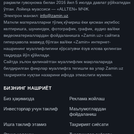
рақамли гувоҳнома билан 2016 йил 5 июлда давлат рўйхатидан
ўтган. Лойиҳа муассиси — «ALLTEN» МЧЖ.
Электрон манзил:
info@zamin.uz
.
Матнли материалларни тўлиқ кўчириш ёки қисман иқтибос
келтиришга, шунингдек, фотографик, график, аудио ва/ёки
видеоматериаллардан фойдаланишга «Zamin.uz» сайтига
гиперҳавола мавжуд бўлган ва/ёки «Zamin» интернет-
нашрининг муаллифлигини кўрсатувчи ёзув илова қилинган
тақдирда йўл қўйилади.
Сайтда эълон қилинаётган муаллифлик мақолаларида
билдирилган фикрлар муаллифга тегишли ва улар Zamin.uz
таҳририяти нуқтаи назарини ифода этмаслиги мумкин.
БИЗНИНГ НАШРИЁТ
Биз ҳақимизда
Реклама жойлаш
Инвесторлар учун таклиф
Маълумотлардан
фойдаланиш
Ишга таклиф этамиз
Таҳририят сиёсати