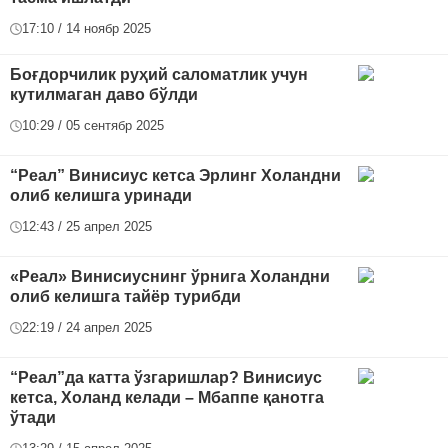
17:10 / 14 ноябр 2025
Боғдорчилик руҳий саломатлик учун
кутилмаган даво бўлди
10:29 / 05 сентябр 2025
“Реал” Винисиус кетса Эрлинг Холандни
олиб келишга уринади
12:43 / 25 апрел 2025
«Реал» Винисиуснинг ўрнига Холандни
олиб келишга тайёр турибди
22:19 / 24 апрел 2025
“Реал”да катта ўзгаришлар? Винисиус
кетса, Холанд келади – Мбаппе қанотга
ўтади