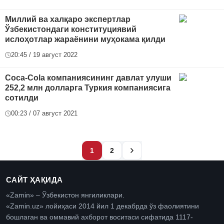
Миллий ва халқаро экспертлар
Ўзбекистондаги конституциявий
ислоҳотлар жараёнини муҳокама қилди
20:45 / 19 август 2022
Coca-Cola компаниясининг давлат улуши
252,2 млн долларга Туркия компаниясига
сотилди
00:23 / 07 август 2021
1
2
САЙТ ҲАҚИДА
«Zamin» – Ўзбекистон янгиликлари.
«Zamin.uz» лойиҳаси 2014 йил 1 декабрда ўз фаолиятини
бошлаган ва оммавий ахборот воситаси сифатида 1117-