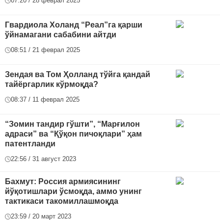
07:20 / 28 феврал 2025
Гвардиола Холанд “Реал”га қарши
ўйнамагани сабабини айтди
08:51 / 21 феврал 2025
Зендая ва Том Ҳолланд тўйга қандай
тайёргарлик кўрмоқда?
08:37 / 11 феврал 2025
“Зомин тандир гўшти”, “Марғилон
адраси” ва “Қўқон пичоқлари” ҳам
патентланди
22:56 / 31 август 2023
Бахмут: Россия армиясининг
йўқотишлари ўсмоқда, аммо унинг
тактикаси такомиллашмоқда
23:59 / 20 март 2023