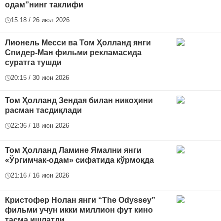
одам”нинг таклифи
15:18 / 26 июл 2026
Лионель Месси ва Том Ҳолланд янги
Спидер-Ман фильми рекламасида
суратга тушди
20:15 / 30 июн 2026
Том Ҳолланд Зендая билан никоҳини
расман тасдиқлади
22:36 / 18 июн 2026
Том Ҳолланд Ламине Ямални янги
«Ўргимчак-одам» сифатида кўрмоқда
21:16 / 16 июн 2026
Кристофер Нолан янги “The Odyssey”
фильми учун икки миллион фут кино
тасма ишлатди