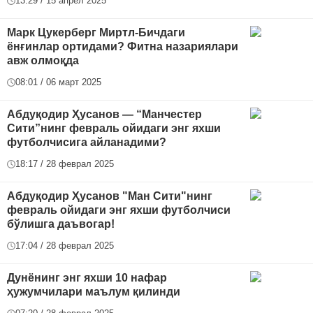
13:29 / 15 апрел 2025
Марк Цукерберг Миртл-Бичдаги
ёнғинлар ортидами? Фитна назариялари
авж олмоқда
08:01 / 06 март 2025
Абдуқодир Ҳусанов — “Манчестер
Сити”нинг февраль ойидаги энг яхши
футболчисига айланадими?
18:17 / 28 феврал 2025
Абдуқодир Ҳусанов "Ман Сити"нинг
февраль ойидаги энг яхши футболчиси
бўлишга даъвогар!
17:04 / 28 феврал 2025
Дунёнинг энг яхши 10 нафар
ҳужумчилари маълум қилинди