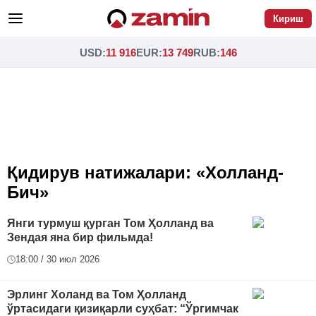
Кириш
USD
:
11 916
EUR
:
13 749
RUB
:
146
Қидирув натижалари: «Холланд-
Бич»
Янги турмуш қурган Том Ҳолланд ва
Зендая яна бир фильмда!
18:00 / 30 июл 2026
Эрлинг Холанд ва Том Ҳолланд
ўртасидаги қизиқарли суҳбат: “Ўргимчак