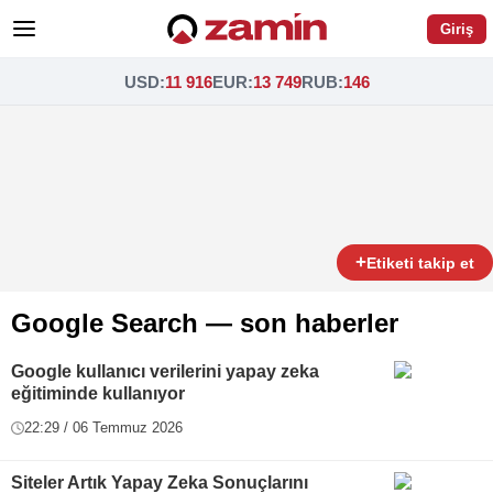
Giriş
USD
:
11 916
EUR
:
13 749
RUB
:
146
+
Etiketi takip et
Google Search — son haberler
Google kullanıcı verilerini yapay zeka
eğitiminde kullanıyor
22:29 / 06 Temmuz 2026
Siteler Artık Yapay Zeka Sonuçlarını