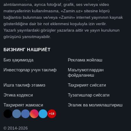
alıntılanmasına, ayrıca fotoğraf, grafik, ses ve/veya video
materyallerinin kullanılmasına, «Zamin.uz» sitesine köprü
bağlantısı bulunması ve/veya «Zamin» internet yayınının kaynak
gösterildiğine dair bir not eklenmesi koşuluyla izin verilir.
Yazarlı yayınlardaki görüşler yazarlara aittir ve yayın kurulunun
görüşünü yansıtmayabilir.
БИЗНИНГ НАШРИЁТ
Биз ҳақимизда
Реклама жойлаш
Инвесторлар учун таклиф
Маълумотлардан
фойдаланиш
Ишга таклиф этамиз
Таҳририят сиёсати
Этика кодекси
Тузатишлар сиёсати
Таҳририят жамоаси
Эгалик ва молиялаштириш
+18
© 2014-
2026