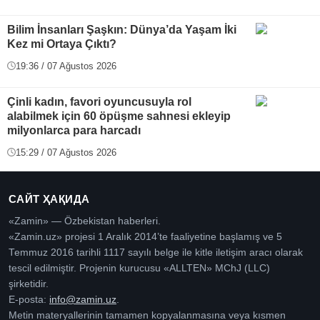
Bilim İnsanları Şaşkın: Dünya’da Yaşam İki
Kez mi Ortaya Çıktı?
19:36 / 07 Ağustos 2026
Çinli kadın, favori oyuncusuyla rol
alabilmek için 60 öpüşme sahnesi ekleyip
milyonlarca para harcadı
15:29 / 07 Ağustos 2026
САЙТ ҲАҚИДА
«Zamin» — Özbekistan haberleri.
«Zamin.uz» projesi 1 Aralık 2014’te faaliyetine başlamış ve 5
Temmuz 2016 tarihli 1117 sayılı belge ile kitle iletişim aracı olarak
tescil edilmiştir. Projenin kurucusu «ALLTEN» MChJ (LLC)
şirketidir.
E-posta:
info@zamin.uz
.
Metin materyallerinin tamamen kopyalanmasına veya kısmen