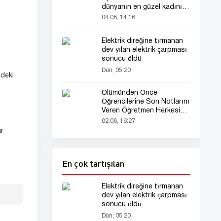
dünyanın en güzel kadını
seçildi!
04.08, 14:16
Elektrik direğine tırmanan
dev yılan elektrik çarpması
sonucu öldü
Dün, 05:20
deki
Ölümünden Önce
Öğrencilerine Son Notlarını
Veren Öğretmen Herkesi
Derinden Etkiledi
02.08, 16:27
ar
En çok tartışılan
Elektrik direğine tırmanan
dev yılan elektrik çarpması
sonucu öldü
Dün, 05:20