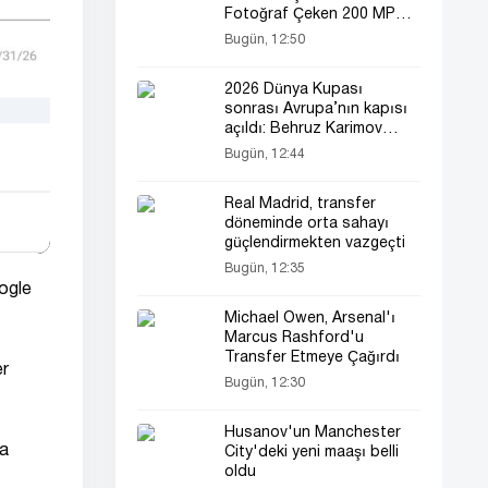
Fotoğraf Çeken 200 MP
Sensör
Bugün, 12:50
2026 Dünya Kupası
sonrası Avrupa’nın kapısı
açıldı: Behruz Karimov
Lugano’ya transfer oldu!
Bugün, 12:44
Real Madrid, transfer
döneminde orta sahayı
güçlendirmekten vazgeçti
Bugün, 12:35
oogle
Michael Owen, Arsenal'ı
Marcus Rashford'u
Transfer Etmeye Çağırdı
er
Bugün, 12:30
Husanov'un Manchester
ya
City'deki yeni maaşı belli
oldu