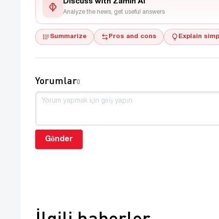
Discuss with Zamin AI
Analyze the news, get useful answers
Summarize
Pros and cons
Explain simp
Yorumlar
0
Gönder
İlgili haberler