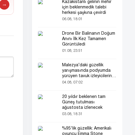
Kazakistanlı gelinin mehir
→
için beklenmedik talebi
herkesi şaşkına çevirdi
06.08, 18:01
Drone Bir Balinanın Doğum
Anını İlk Kez Tamamen
Görüntüledi
01.08, 23:51
Malezya’daki güzellik
yarışmasında podyumda
yürüyen tavuk izleyicilerin
ilgisini çekti
04.08, 07:02
20 yıldır beklenen tam
Güneş tutulması
ağustosta izlenecek
03.08, 18:31
%95'lik güzellik: Amerikalı
oyuncu Emma Stone