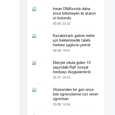
İnsan DNA’sında daha
önce bilinmeyen iki atanın
izi bulundu
03.08, 23:22
Kazakistanlı gelinin mehir
için beklenmedik talebi
herkesi şaşkına çevirdi
06.08, 18:01
Elleriyle okula giden 10
yaşındaki Ralf sosyal
medyayı duygulandırdı
25.07, 23:43
Ölümünden bir gün önce
bile öğrencilerine not veren
öğretmen
03.08, 19:34