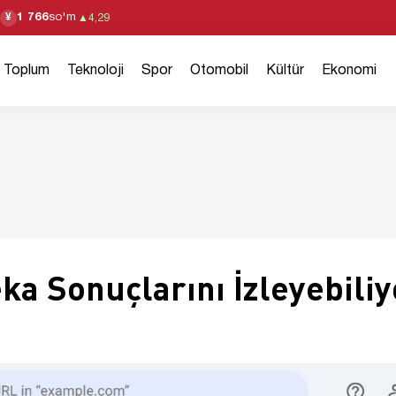
1 766
so'm
¥
▲
4,29
Toplum
Teknoloji
Spor
Otomobil
Kültür
Ekonomi
eka Sonuçlarını İzleyebiliy