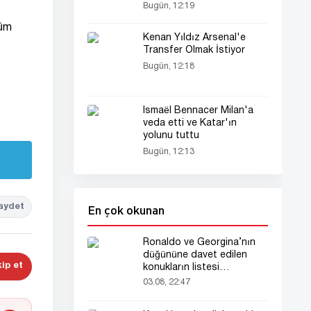
Bugün, 12:19
tüm
Kenan Yıldız Arsenal'e
Transfer Olmak İstiyor
Bugün, 12:18
Ismaël Bennacer Milan'a
veda etti ve Katar'ın
yolunu tuttu
Bugün, 12:13
En çok okunan
aydet
Ronaldo ve Georgina’nın
düğününe davet edilen
ip et
konukların listesi
gündemde
03.08, 22:47