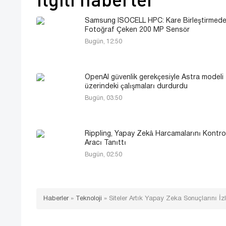
Samsung ISOCELL HPC: Kare Birleştirmed
Fotoğraf Çeken 200 MP Sensör
Bugün, 12:50
OpenAI güvenlik gerekçesiyle Astra modeli
üzerindeki çalışmaları durdurdu
Bugün, 03:50
Rippling, Yapay Zekâ Harcamalarını Kontro
Aracı Tanıttı
Bugün, 02:50
Haberler
»
Teknoloji
»
Siteler Artık Yapay Zeka Sonuçlarını İzl