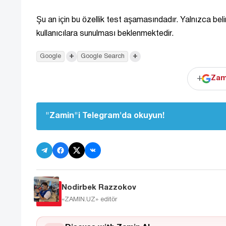
Şu an için bu özellik test aşamasındadır. Yalnızca belirl
kullanıcılara sunulması beklenmektedir.
+
+
Google
Google Search
+
Zam
"Zamin"i Telegram'da okuyun!
Nodirbek Razzokov
«ZAMIN.UZ»
editör