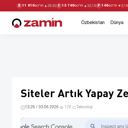
11 916
so'm
13 749
so'm
146
so'm
$
€
₽
▲
28,92
▲
32,19
▼
0,18
Özbekistan
Dünya
Siteler Artık Yapay Z
13:26 / 03.06.2026
·
128
·
Teknoloji