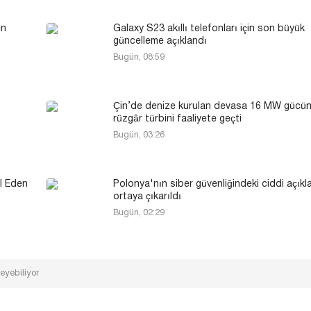
en
Galaxy S23 akıllı telefonları için son büyük
güncelleme açıklandı
Bugün, 08:59
Çin’de denize kurulan devasa 16 MW gücün
rüzgâr türbini faaliyete geçti
Bugün, 03:26
l Eden
Polonya'nın siber güvenliğindeki ciddi açıkl
ortaya çıkarıldı
Bugün, 02:29
eyebiliyor