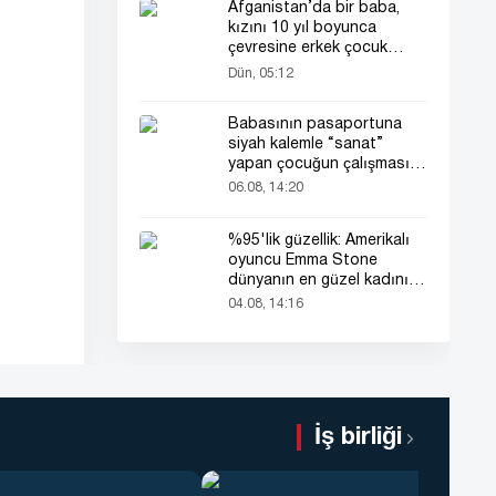
Afganistan’da bir baba,
kızını 10 yıl boyunca
çevresine erkek çocuk
olarak tanıttı
Dün, 05:12
Babasının pasaportuna
siyah kalemle “sanat”
yapan çocuğun çalışması
herkesin dikkatini çekti
06.08, 14:20
%95'lik güzellik: Amerikalı
oyuncu Emma Stone
dünyanın en güzel kadını
seçildi!
04.08, 14:16
İş birliği