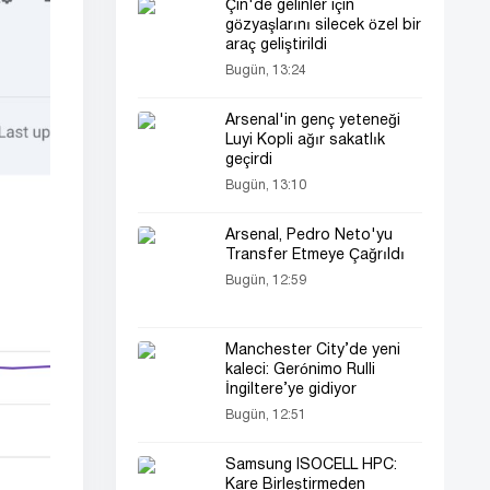
Çin'de gelinler için
gözyaşlarını silecek özel bir
araç geliştirildi
Bugün, 13:24
Arsenal'in genç yeteneği
Luyi Kopli ağır sakatlık
geçirdi
Bugün, 13:10
Arsenal, Pedro Neto'yu
Transfer Etmeye Çağrıldı
Bugün, 12:59
Manchester City’de yeni
kaleci: Gerónimo Rulli
İngiltere’ye gidiyor
Bugün, 12:51
Samsung ISOCELL HPC:
Kare Birleştirmeden