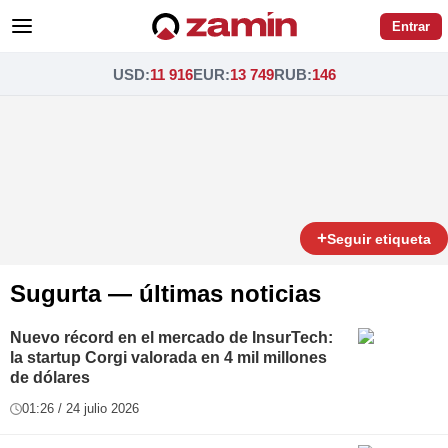
Entrar
USD
:
11 916
EUR
:
13 749
RUB
:
146
+
Seguir etiqueta
Sugurta — últimas noticias
Nuevo récord en el mercado de InsurTech:
la startup Corgi valorada en 4 mil millones
de dólares
01:26 / 24 julio 2026