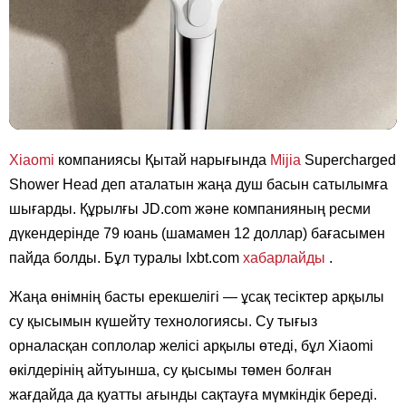
Xiaomi
компаниясы Қытай нарығында
Mijia
Supercharged
Shower Head деп аталатын жаңа душ басын сатылымға
шығарды. Құрылғы JD.com және компанияның ресми
дүкендерінде 79 юань (шамамен 12 доллар) бағасымен
пайда болды. Бұл туралы Ixbt.com
хабарлайды
.
Жаңа өнімнің басты ерекшелігі — ұсақ тесіктер арқылы
су қысымын күшейту технологиясы. Су тығыз
орналасқан соплолар желісі арқылы өтеді, бұл Xiaomi
өкілдерінің айтуынша, су қысымы төмен болған
жағдайда да қуатты ағынды сақтауға мүмкіндік береді.