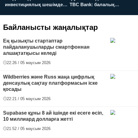
инвестициялық шешімдер
TBC Bank: балалық
O
қалай қабылданады?
армандарынан үлкен
а
футболға дейін
Байланысты жаңалықтар
Ең қызықты стартаптар
пайдаланушыларды смартфоннан
алшақтатқысы келеді
22:26 / 05 маусым 2026
Wildberries және Russ жаңа цифрлық
денсаулық сақтау платформасын іске
қосады
22:21 / 05 маусым 2026
Supabase құны 8 ай ішінде екі есеге өсіп,
10 миллиард долларға жетті
21:52 / 05 маусым 2026