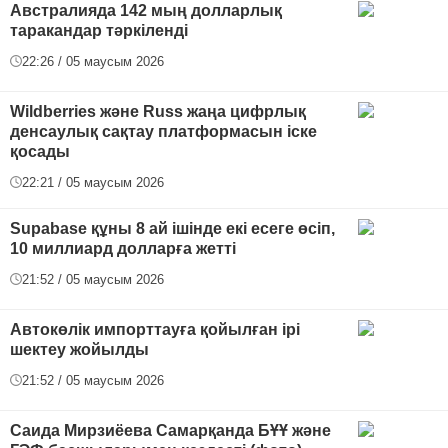
Австралияда 142 мың долларлық
таракандар тәркіленді
22:26 / 05 маусым 2026
Wildberries және Russ жаңа цифрлық
денсаулық сақтау платформасын іске
қосады
22:21 / 05 маусым 2026
Supabase құны 8 ай ішінде екі есеге өсіп,
10 миллиард долларға жетті
21:52 / 05 маусым 2026
Автокөлік импорттауға қойылған ірі
шектеу жойылды
21:52 / 05 маусым 2026
Саида Мирзиёева Самарқанда БҰҰ және