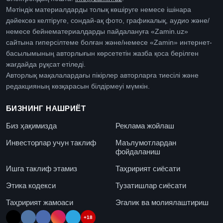
Мәтіндік материалдарды толық көшіруге немесе ішінара
дәйексөз келтіруге, сондай-ақ фото, графикалық, аудио және/
немесе бейнематериалдарды пайдалануға «Zamin.uz»
сайтына гиперсілтеме болған және/немесе «Zamin» интернет-
басылымының авторлығын көрсететін жазба қоса берілген
жағдайда рұқсат етіледі.
Авторлық мақалалардағы пікірлер авторларға тиесілі және
редакцияның көзқарасын білдірмеуі мүмкін.
БИЗНИНГ НАШРИЁТ
Биз ҳақимизда
Реклама жойлаш
Инвесторлар учун таклиф
Маълумотлардан
фойдаланиш
Ишга таклиф этамиз
Таҳририят сиёсати
Этика кодекси
Тузатишлар сиёсати
Таҳририят жамоаси
Эгалик ва молиялаштириш
+18