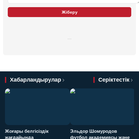
Жіберу
…
Хабарландырулар
Серіктестік
Жоғары белгісіздік
Эльдор Шомуродов
Ж
жағдайында
футбол академиясы және
т