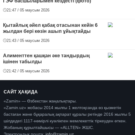
ГЭФ басшыларымен кездесті (фото)
21:47 / 05 маусым 2026
Қытайлық әйел қабақ отасынан кейін 6
жылдан бері көзін ашып ұйықтайды
21:43 / 05 маусым 2026
Алименттен қашқан әке тандырдың
ішінен табылды
21:42 / 05 маусым 2026
САЙТ ҲАҚИДА
«Zamin» — Өзбекстан жаңалықтары.
«Zamin.uz» жобасы 2014 жылғы 1 желтоқсанда өз қызметін
бастаған және бұқаралық ақпарат құралы ретінде 2016 жылғы 5
шілдедегі 1117-нөмірлі куәлікпен мемлекеттік тіркеуден өткен.
Жобаның құрылтайшысы — «ALLTEN» ЖШС.
Электрондық пошта:
info@zamin.uz
.