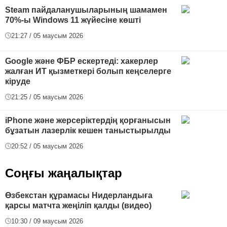
Steam пайдаланушыларының шамамен
70%-ы Windows 11 жүйесіне көшті
21:27 / 05 маусым 2026
Google және ФБР ескертеді: хакерлер
жалған ИТ қызметкері болып кеңселерге
кіруде
21:25 / 05 маусым 2026
iPhone және жерсеріктердің қорғанысын
бұзатын лазерлік кешен таныстырылды
20:52 / 05 маусым 2026
Соңғы жаңалықтар
Өзбекстан құрамасы Нидерландыға
қарсы матчта жеңіліп қалды (видео)
10:30 / 09 маусым 2026