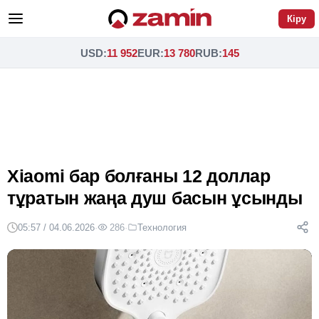
Кіру
USD
:
11 952
EUR
:
13 780
RUB
:
145
Xiaomi бар болғаны 12 доллар
тұратын жаңа душ басын ұсынды
05:57 / 04.06.2026
·
286
·
Технология