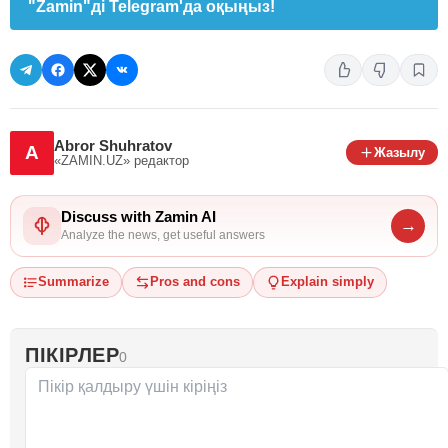
"Zamin"ді Telegram'да оқыңыз!
Abror Shuhratov
A
Жазылу
«ZAMIN.UZ»
редактор
Discuss with Zamin AI
→
Analyze the news, get useful answers
Summarize
Pros and cons
Explain simply
ПІКІРЛЕР
0