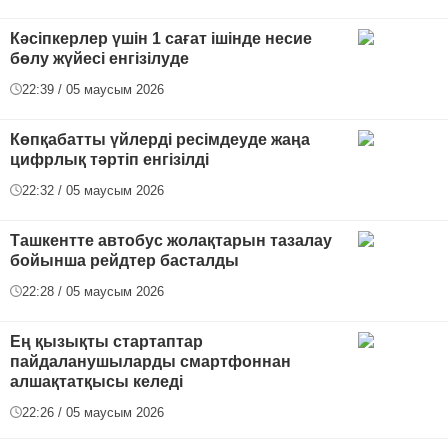
Кәсіпкерлер үшін 1 сағат ішінде несие
бөлу жүйесі енгізілуде
22:39 / 05 маусым 2026
Көпқабатты үйлерді ресімдеуде жаңа
цифрлық тәртіп енгізілді
22:32 / 05 маусым 2026
Ташкентте автобус жолақтарын тазалау
бойынша рейдтер басталды
22:28 / 05 маусым 2026
Ең қызықты стартаптар
пайдаланушыларды смартфоннан
алшақтатқысы келеді
22:26 / 05 маусым 2026