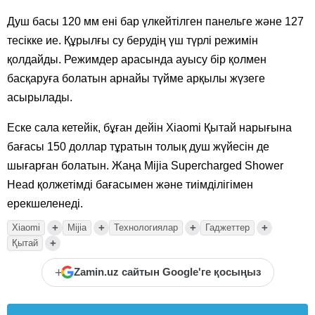
Душ басы 120 мм ені бар үлкейтілген панельге және 127
тесікке ие. Құрылғы су берудің үш түрлі режимін
қолдайды. Режимдер арасында ауысу бір қолмен
басқаруға болатын арнайы түйме арқылы жүзеге
асырылады.
Еске сала кетейік, бұған дейін Xiaomi Қытай нарығына
бағасы 150 доллар тұратын толық душ жүйесін де
шығарған болатын. Жаңа Mijia Supercharged Shower
Head қолжетімді бағасымен және тиімділігімен
ерекшеленеді.
+
+
+
+
Xiaomi
Mijia
Технологиялар
Гаджеттер
+
Қытай
+
Zamin.uz сайтын Google'ге қосыңыз