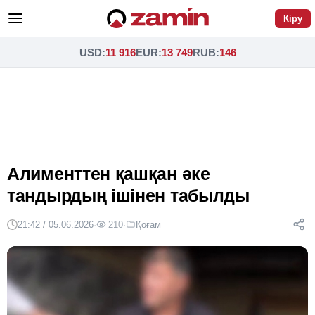
Кіру
USD
:
11 916
EUR
:
13 749
RUB
:
146
Алименттен қашқан әке
тандырдың ішінен табылды
21:42 / 05.06.2026
·
210
·
Қоғам