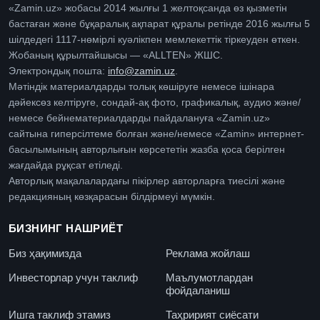
«Zamin.uz» жобасы 2014 жылғы 1 желтоқсанда өз қызметін
бастаған және бұқаралық ақпарат құралы ретінде 2016 жылғы 5
шілдедегі 1117-нөмірлі куәлікпен мемлекеттік тіркеуден өткен.
Жобаның құрылтайшысы — «ALLTEN» ЖШС.
Электрондық пошта:
info@zamin.uz
.
Мәтіндік материалдарды толық көшіруге немесе ішінара
дәйексөз келтіруге, сондай-ақ фото, графикалық, аудио және/
немесе бейнематериалдарды пайдалануға «Zamin.uz»
сайтына гиперсілтеме болған және/немесе «Zamin» интернет-
басылымының авторлығын көрсететін жазба қоса берілген
жағдайда рұқсат етіледі.
Авторлық мақалалардағы пікірлер авторларға тиесілі және
редакцияның көзқарасын білдірмеуі мүмкін.
БИЗНИНГ НАШРИЁТ
Биз ҳақимизда
Реклама жойлаш
Инвесторлар учун таклиф
Маълумотлардан
фойдаланиш
Ишга таклиф этамиз
Таҳририят сиёсати