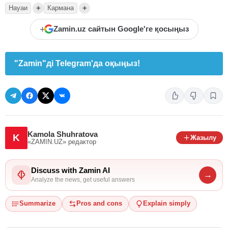
+
+
Науаи
Кармана
+
Zamin.uz сайтын Google'ге қосыңыз
"Zamin"ді Telegram'да оқыңыз!
Kamola Shuhratova
K
Жазылу
«ZAMIN.UZ»
редактор
Discuss with Zamin AI
→
Analyze the news, get useful answers
Summarize
Pros and cons
Explain simply