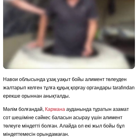
Навои облысында ұзақ уақыт бойы алимент төлеуден
жалтарып келген тұлға құқық қорғау органдары tarafından
ерекше орыннан анықталды.
Мәлім болғандай,
Кармана
ауданында тұратын азамат
сот шешіміне сәйкес баласын асырау үшін алимент
төлеуге міндетті болған. Алайда ол екі жыл бойы бұл
міндеттемесін орындамаған.