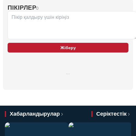
ПІКІРЛЕР
0
Жіберу
…
Хабарландырулар
Серіктестік