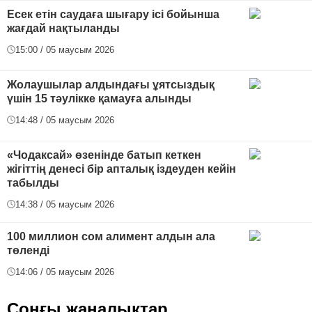
Есек етін саудаға шығару ісі бойынша
жағдай нақтыланды
15:00 / 05 маусым 2026
Жолаушылар алдындағы ұятсыздық
үшін 15 тәулікке қамауға алынды
14:48 / 05 маусым 2026
«Чодаксай» өзенінде батып кеткен
жігіттің денесі бір апталық іздеуден кейін
табылды
14:38 / 05 маусым 2026
100 миллион сом алимент алдын ала
төленді
14:06 / 05 маусым 2026
Соңғы жаңалықтар