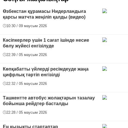
Өзбекстан құрамасы Нидерландыға
қарсы матчта жеңіліп қалды (видео)
10:30 / 09 маусым 2026
Кәсіпкерлер үшін 1 сағат ішінде несие
бөлу жүйесі енгізілуде
22:39 / 05 маусым 2026
Көпқабатты үйлерді ресімдеуде жаңа
цифрлық тәртіп енгізілді
22:32 / 05 маусым 2026
Ташкентте автобус жолақтарын тазалау
бойынша рейдтер басталды
22:28 / 05 маусым 2026
Ең қызықты стартаптар