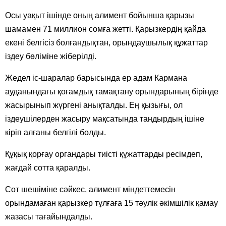
Осы уақыт ішінде оның алимент бойынша қарызы
шамамен 71 миллион сомға жетті. Қарызкердің қайда
екені белгісіз болғандықтан, орындаушылық құжаттар
іздеу бөліміне жіберілді.
Жедел іс-шаралар барысында ер адам Кармана
ауданындағы қоғамдық тамақтану орындарының бірінде
жасырынып жүргені анықталды. Ең қызығы, ол
іздеушілерден жасыру мақсатында тандырдың ішіне
кіріп алғаны белгілі болды.
Құқық қорғау органдары тиісті құжаттарды ресімдеп,
жағдай сотта қаралды.
Сот шешіміне сәйкес, алимент міндеттемесін
орындамаған қарызкер тұлғаға 15 тәулік әкімшілік қамау
жазасы тағайындалды.