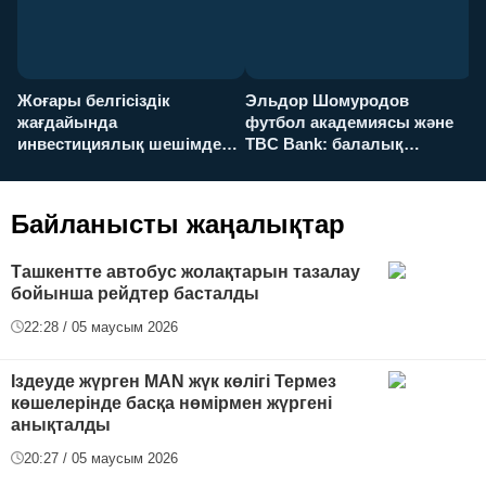
Жоғары белгісіздік
Эльдор Шомуродов
Ж
жағдайында
футбол академиясы және
т
инвестициялық шешімдер
TBC Bank: балалық
O
қалай қабылданады?
армандарынан үлкен
а
футболға дейін
Байланысты жаңалықтар
Ташкентте автобус жолақтарын тазалау
бойынша рейдтер басталды
22:28 / 05 маусым 2026
Іздеуде жүрген MAN жүк көлігі Термез
көшелерінде басқа нөмірмен жүргені
анықталды
20:27 / 05 маусым 2026