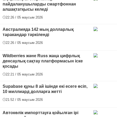
пайдаланушыларды смартфоннан
алшақтатқысы келеді
22:26 / 05 маусым 2026
Австралияда 142 мың долларлық
таракандар тәркіленді
22:26 / 05 маусым 2026
Wildberries және Russ жаңа цифрлық
денсаулық сақтау платформасын іске
қосады
22:21 / 05 маусым 2026
Supabase құны 8 ай ішінде екі есеге өсіп,
10 миллиард долларға жетті
21:52 / 05 маусым 2026
Автокөлік импорттауға қойылған ірі