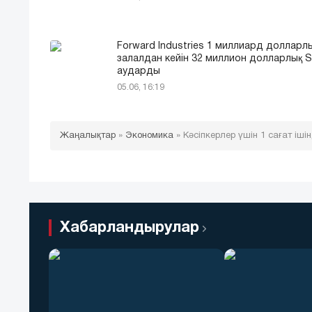
Forward Industries 1 миллиард долларл
залалдан кейін 32 миллион долларлық 
аударды
05.06, 16:19
Жаңалықтар
»
Экономика
»
Кәсіпкерлер үшін 1 сағат ішін
Хабарландырулар