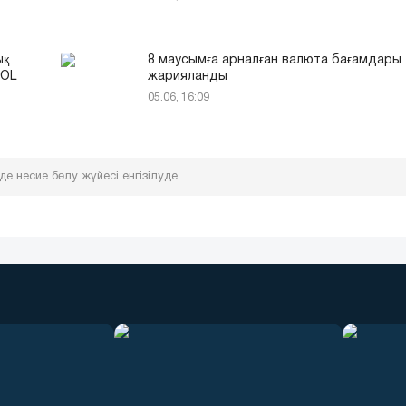
ық
8 маусымға арналған валюта бағамдары
SOL
жарияланды
05.06, 16:09
де несие бөлу жүйесі енгізілуде