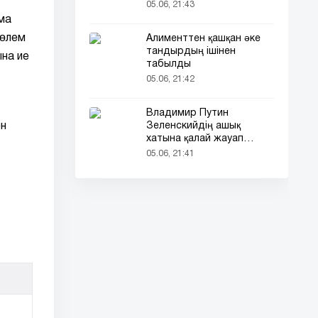
ұйықтайды
05.06, 21:43
ма
төлем
Алименттен қашқан әке
тандырдың ішінен
ына ие
табылды
05.06, 21:42
Владимир Путин
Зеленскийдің ашық
ен
хатына қалай жауап
берді?
05.06, 21:41