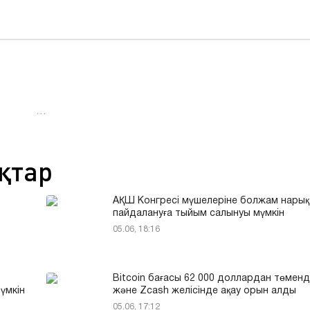
…
қтар
АҚШ Конгресі мүшелеріне болжам нары
пайдалануға тыйым салынуы мүмкін
05.06, 18:16
Bitcoin бағасы 62 000 доллардан төменд
үмкін
және Zcash желісінде ақау орын алды
05.06, 17:12