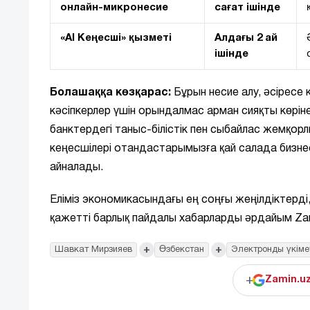
онлайн-микронесие
сағат ішінде
«AI Кеңесші» қызметі
Алдағы 2 ай
ішінде
Болашаққа көзқарас:
Бұрын несие алу, әсіресе 
кәсіпкерлер үшін орындалмас арман сияқты көрін
банктердегі таныс-білістік пен сыбайлас жемқор
кеңесшілері отандастарымызға қай салада бизнес
айналады.
Еліміз экономикасындағы ең соңғы жеңілдіктерді
қажетті барлық пайдалы хабарларды әрдайым Zam
+
+
Шавкат Мирзияев
Өзбекстан
Электронды үкіме
+
Zamin.u