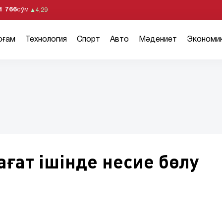
1 766
сўм
▲
4,29
оғам
Технология
Спорт
Авто
Мәдениет
Экономи
ағат ішінде несие бөлу