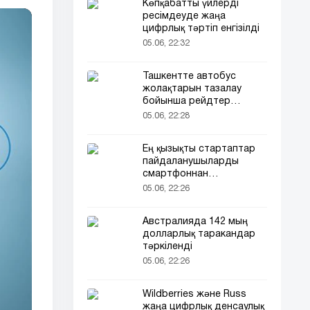
Көпқабатты үйлерді
ресімдеуде жаңа
цифрлық тәртіп енгізілді
05.06, 22:32
Ташкентте автобус
жолақтарын тазалау
бойынша рейдтер
басталды
05.06, 22:28
Ең қызықты стартаптар
пайдаланушыларды
смартфоннан
алшақтатқысы келеді
05.06, 22:26
Австралияда 142 мың
долларлық таракандар
тәркіленді
05.06, 22:26
Wildberries және Russ
жаңа цифрлық денсаулық