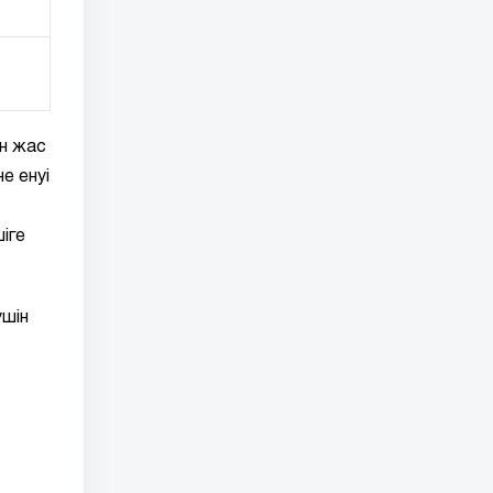
ен жас
е енуі
іге
үшін