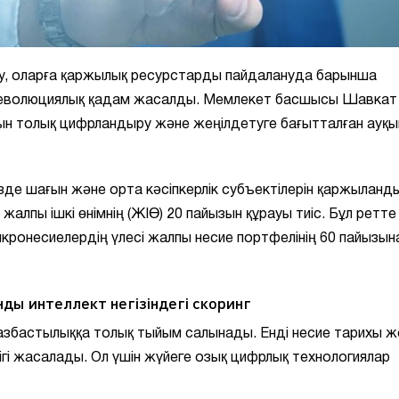
дау, оларға қаржылық ресурстарды пайдалануда барынша
і революциялық қадам жасалды. Мемлекет басшысы Шавкат
ын толық цифрландыру және жеңілдетуге бағытталған ауқ
ізде шағын және орта кәсіпкерлік субъектілерін қаржыланд
лпы ішкі өнімнің (ЖІӨ) 20 пайызын құрауы тиіс. Бұл ретте
кронесиелердің үлесі жалпы несие портфелінің 60 пайызын
нды интеллект негізіндегі скоринг
азбастылыққа толық тыйым салынады. Енді несие тарихы 
дігі жасалады. Ол үшін жүйеге озық цифрлық технологиялар