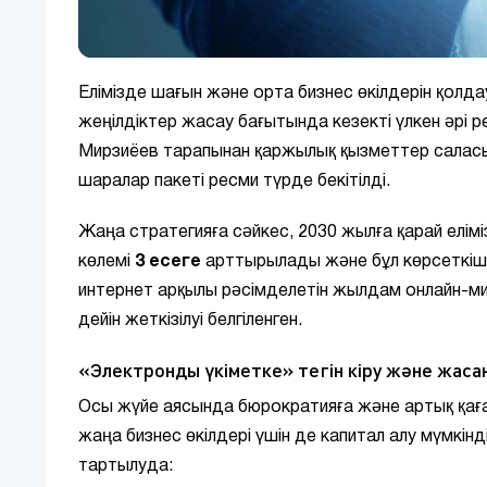
Елімізде шағын және орта бизнес өкілдерін қол
жеңілдіктер жасау бағытында кезекті үлкен әр
Мирзиёев тарапынан қаржылық қызметтер салас
шаралар пакеті ресми түрде бекітілді.
Жаңа стратегияға сәйкес, 2030 жылға қарай елім
көлемі
3 есеге
арттырылады және бұл көрсеткіш жа
интернет арқылы рәсімделетін жылдам онлайн-ми
дейін жеткізілуі белгіленген.
«Электронды үкіметке» тегін кіру және жаса
Осы жүйе аясында бюрократияға және артық қағ
жаңа бизнес өкілдері үшін де капитал алу мүмкін
тартылуда: