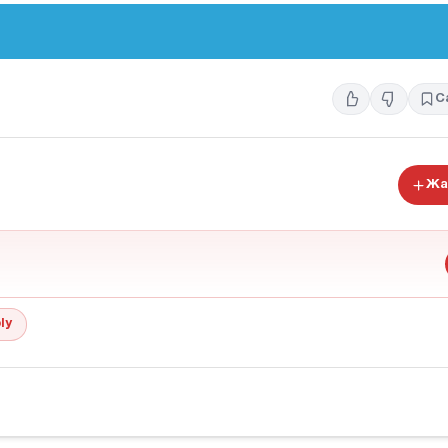
С
Жа
ly