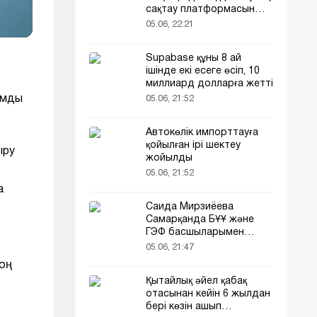
сақтау платформасын
іске қосады
05.06, 22:21
Supabase құны 8 ай
ішінде екі есеге өсіп, 10
миллиард долларға жетті
ымды
05.06, 21:52
Автокөлік импорттауға
қойылған ірі шектеу
ыру
жойылды
05.06, 21:52
а
Саида Мирзиёева
Самарқанда БҰҰ және
ГЭФ басшыларымен
кездесті (фото)
05.06, 21:47
жоң
Қытайлық әйел қабақ
отасынан кейін 6 жылдан
бері көзін ашып