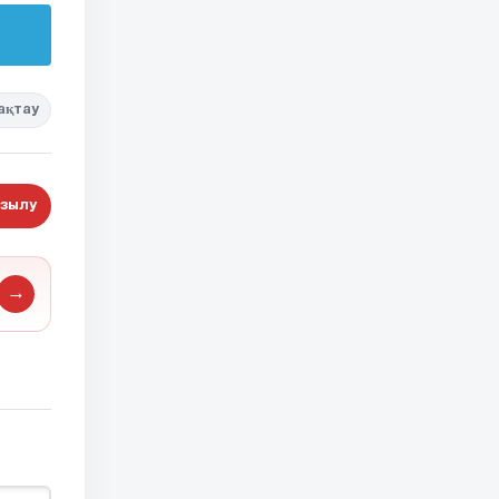
ақтау
зылу
→