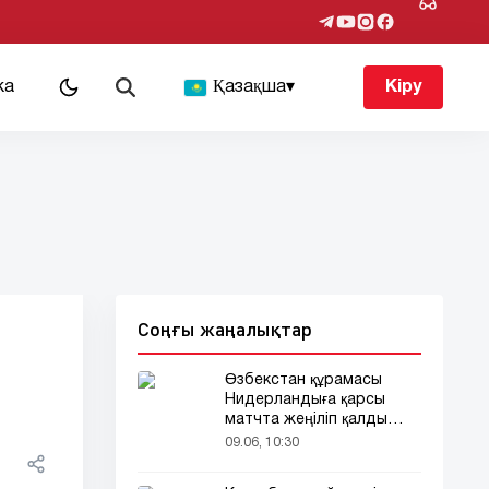
ка
Қазақша
▾
Кіру
Соңғы жаңалықтар
Өзбекстан құрамасы
Нидерландыға қарсы
матчта жеңіліп қалды
(видео)
09.06, 10:30