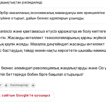
қашықтықтан рәсімделеді.
Әрбір махалланың экономикалық мамандануы мен ерекшелігіне
сүйене отырып, дайын бизнес идеяларын ұсынады.
кепілсіз және қамтамасыз етусіз қаражатқа ие болу көптег
етін. Жасанды интеллект технологияларының қаржы жүйесін
лық қаупін жояды. Махалла деңгейіндегі жасанды интеллект
 бастаудың тиімді екенін нақты көрсететін шынайы көмекш
, бизнес әлеміндегі революциялық жаңалықтарды және Сіз 
in беттерінде бізбен бірге бақылап отырыңыз!
+
+
т
Кәсіпкерлер
z сайтын Google'ге қосыңыз