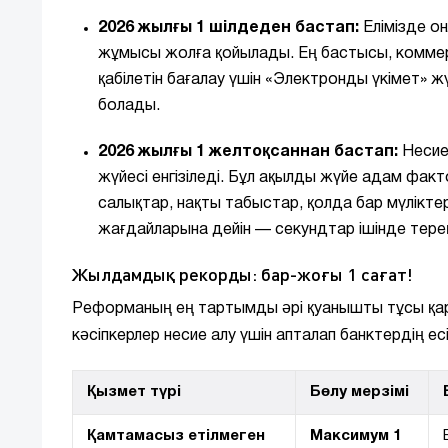
2026 жылғы 1 шілдеден бастап:
Елімізде о
жұмысы жолға қойылады. Ең бастысы, коммер
қабілетін бағалау үшін «Электронды үкімет» ж
болады.
2026 жылғы 1 желтоқсаннан бастап:
Несие 
жүйесі енгізіледі. Бұл ақылды жүйе адам фа
салықтар, нақты табыстар, қолда бар мүлікт
жағдайларына дейін — секундтар ішінде тер
Жылдамдық рекорды: бар-жоғы 1 сағат!
Реформаның ең тартымды әрі қуанышты тұсы қа
кәсіпкерлер несие алу үшін апталап банктердің ес
Қызмет түрі
Бөлу мерзімі
Қамтамасыз етілмеген
Максимум 1