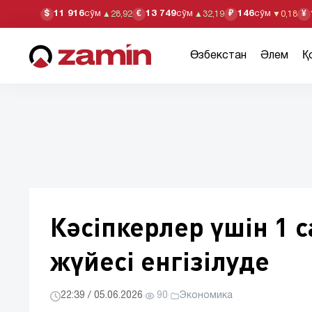
11 916
сўм
13 749
сўм
146
сўм
$
€
₽
¥
▲
28,92
▲
32,19
▼
0,18
Өзбекстан
Әлем
Қ
Кәсіпкерлер үшін 1 с
жүйесі енгізілуде
22:39 / 05.06.2026
·
90
·
Экономика