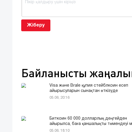
Жіберу
Байланысты жаңалы
Visa және Brale құпия стейблкоин есеп
айырысуларын сынақтан өткізуде
05.06, 20:16
Биткоин 60 000 долларлық деңгейден
айырылса, баға қаншалықты төмендеуі м
05.06, 18:10