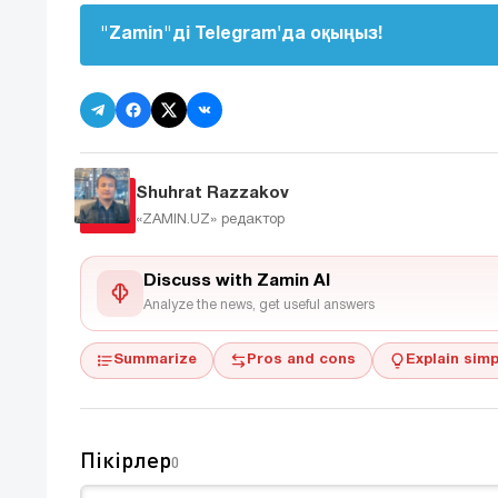
"Zamin"ді Telegram'да оқыңыз!
Shuhrat Razzakov
«ZAMIN.UZ»
редактор
Discuss with Zamin AI
Analyze the news, get useful answers
Summarize
Pros and cons
Explain simp
Пікірлер
0