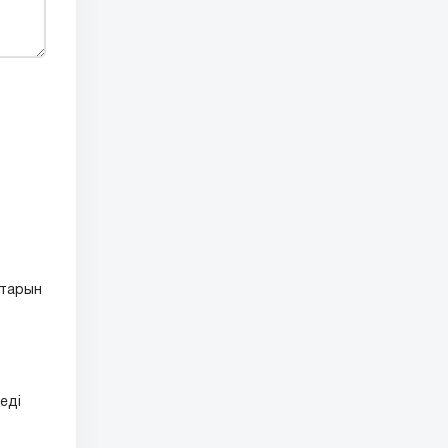
қтарын
еді