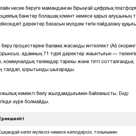
нлайн несие беруге маманданған бірыңғай цифрлық платфор
циялық банктер болашақ клиент немесе қарыз алушының 
үйесіндегі деректер базасын мүлдем тегін пайдалану құқығ
беру процестеріне балама жасанды интеллект (AI) скоринг
кторынсыз, адамның 71 түрлі деректер жиынтығын — төленг
ер, коммуналдық төлемдер тарихы және тіпті сотталғандық
ең талдап, қорытынды шығарады.
ржылық көмекті бөлу жылдамдығымен байланысты. Енді
ігінде әуре болмайды.
Ерекшелігі
Ешқандай кепіл мүліксіз немесе кепілдерсіз, толығымен