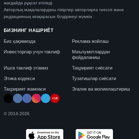
жағдайда рұқсат етіледі.
Авторлық мақалалардағы пікірлер авторларға тиесілі және
редакцияның көзқарасын білдірмеуі мүмкін.
БИЗНИНГ НАШРИЁТ
Биз ҳақимизда
Реклама жойлаш
Инвесторлар учун таклиф
Маълумотлардан
фойдаланиш
Ишга таклиф этамиз
Таҳририят сиёсати
Этика кодекси
Тузатишлар сиёсати
Таҳририят жамоаси
Эгалик ва молиялаштириш
+18
© 2014-
2026