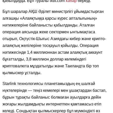
қабылдауда. Бұл туралы Ixbt.com
хабар
береді.
Бұл шаралар АҚШ Әділет министрлігі ұйымдастырған
алғашқы «Алаяқтыққа қарсы күрес апталығының»
нәтижелеріне байланысты қабылданды. Аталған
операция аясында жеке сектормен ынтымақтаса
отырып, Оңтүстік-Шығыс Азиядағы кибер және крипто-
алаяқтық желілеріне тосқауыл қойылды. Операция
нәтижесінде 1,4 миллионнан астам алаяқтық аккаунт
бұғатталды, 3,8 миллион доллар көлеміндегі
криптовалюта мұздатылды және Таиландта бір топ
қылмыскер ұсталды.
Starlink технологиясы планетамыздың ең шалғай
нүктелерінде — теңіз кемелері мен ұшақтардан бастап,
бұрын тұрақты байланыс болмаған ауылдарға дейін
жоғары жылдамдықты интернетпен қамтамасыз етіп
келеді. Сондықтан қылмыскерлер бұл мүмкіндікті өз