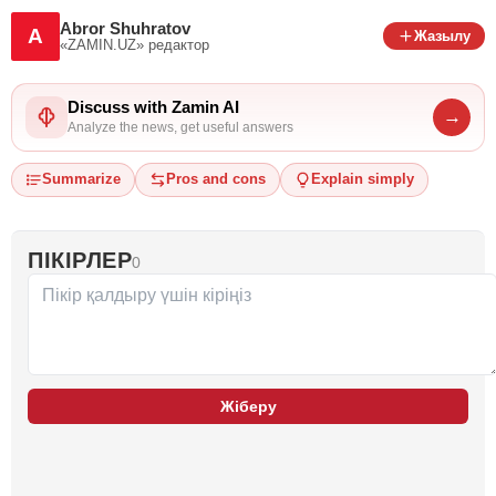
Abror Shuhratov
A
Жазылу
«ZAMIN.UZ»
редактор
Discuss with Zamin AI
→
Analyze the news, get useful answers
Summarize
Pros and cons
Explain simply
ПІКІРЛЕР
0
Жіберу