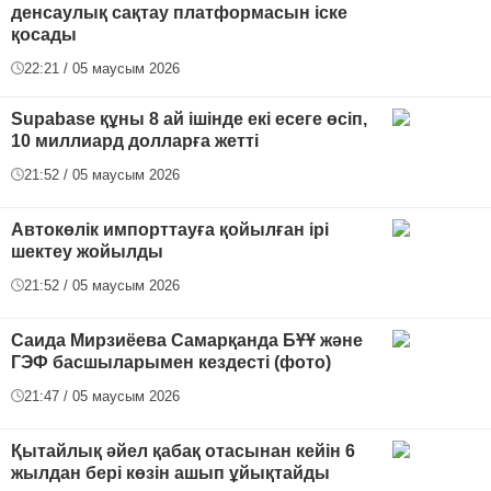
денсаулық сақтау платформасын іске
қосады
22:21 / 05 маусым 2026
Supabase құны 8 ай ішінде екі есеге өсіп,
10 миллиард долларға жетті
21:52 / 05 маусым 2026
Автокөлік импорттауға қойылған ірі
шектеу жойылды
21:52 / 05 маусым 2026
Саида Мирзиёева Самарқанда БҰҰ және
ГЭФ басшыларымен кездесті (фото)
21:47 / 05 маусым 2026
Қытайлық әйел қабақ отасынан кейін 6
жылдан бері көзін ашып ұйықтайды