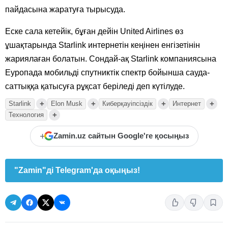
пайдасына жаратуға тырысуда.
Еске сала кетейік, бұған дейін United Airlines өз
ұшақтарында Starlink интернетін кеңінен енгізетінін
жариялаған болатын. Сондай-ақ Starlink компаниясына
Еуропада мобильді спутниктік спектр бойынша сауда-
саттыққа қатысуға рұқсат беріледі деп күтілуде.
+
+
+
+
Starlink
Elon Musk
Киберқауіпсіздік
Интернет
+
Технология
+
Zamin.uz сайтын Google'ге қосыңыз
"Zamin"ді Telegram'да оқыңыз!