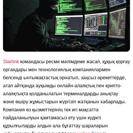
Starlink
командасы ресми мәлімдеме жасап, құқық қорғау
органдары мен технологиялық компаниялармен
белсенді ынтымақтастық орнатып, заңсыз әрекеттерде,
атап айтқанда ауқымды онлайн-алаяқтық пен крипто-
алаяқтықта қолданылатын терминалдарды анықтау
және өшіру жұмыстарын жүргізіп жатқанын хабарлады.
Компания өз қызметтерінің тек игі мақсатта
пайдаланылуын қамтамасыз ету үшін күдікті
құрылғыларды алдын ала бұғаттау шараларын