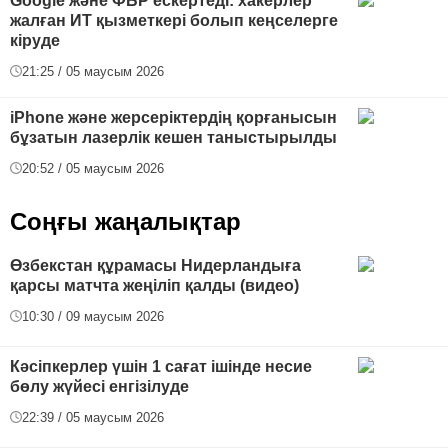
Google және ФБР ескертеді: хакерлер
жалған ИТ қызметкері болып кеңселерге
кіруде
21:25 / 05 маусым 2026
iPhone және жерсеріктердің қорғанысын
бұзатын лазерлік кешен таныстырылды
20:52 / 05 маусым 2026
Соңғы жаңалықтар
Өзбекстан құрамасы Нидерландыға
қарсы матчта жеңіліп қалды (видео)
10:30 / 09 маусым 2026
Кәсіпкерлер үшін 1 сағат ішінде несие
бөлу жүйесі енгізілуде
22:39 / 05 маусым 2026