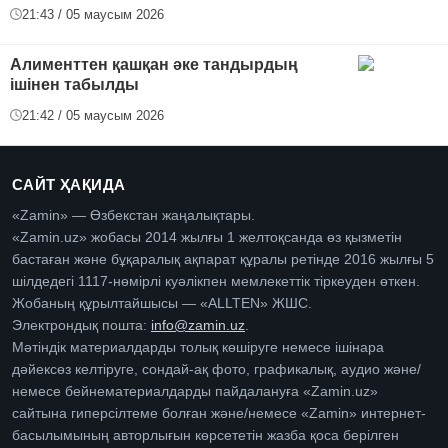
21:43 / 05 маусым 2026
Алименттен қашқан әке тандырдың
ішінен табылды
21:42 / 05 маусым 2026
САЙТ ҲАҚИДА
«Zamin» — Өзбекстан жаңалықтары.
«Zamin.uz» жобасы 2014 жылғы 1 желтоқсанда өз қызметін
бастаған және бұқаралық ақпарат құралы ретінде 2016 жылғы 5
шілдедегі 1117-нөмірлі куәлікпен мемлекеттік тіркеуден өткен.
Жобаның құрылтайшысы — «ALLTEN» ЖШС.
Электрондық пошта:
info@zamin.uz
.
Мәтіндік материалдарды толық көшіруге немесе ішінара
дәйексөз келтіруге, сондай-ақ фото, графикалық, аудио және/
немесе бейнематериалдарды пайдалануға «Zamin.uz»
сайтына гиперсілтеме болған және/немесе «Zamin» интернет-
басылымының авторлығын көрсететін жазба қоса берілген