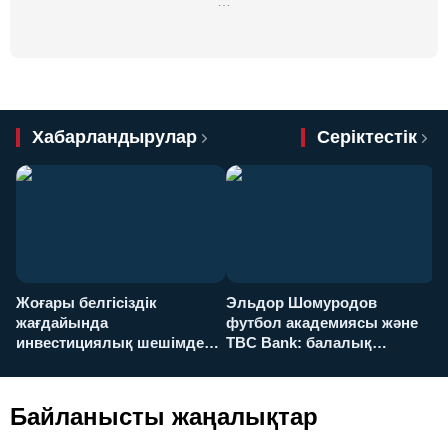
…
Хабарландырулар
Серіктестік
Жоғары белгісіздік
Эльдор Шомуродов
Ж
жағдайында
футбол академиясы және
т
инвестициялық шешімдер
TBC Bank: балалық
O
қалай қабылданады?
армандарынан үлкен
а
футболға дейін
Байланысты жаңалықтар