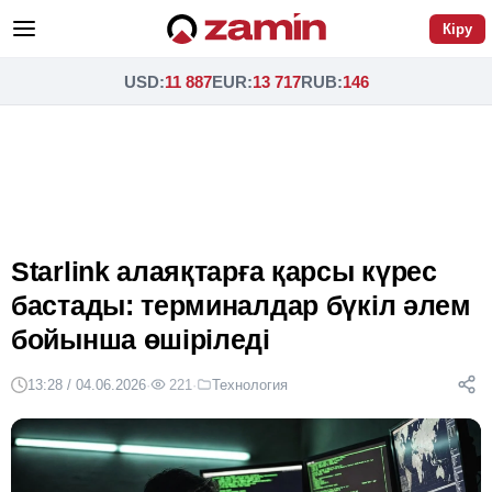
Кіру
USD
:
11 887
EUR
:
13 717
RUB
:
146
Starlink алаяқтарға қарсы күрес
бастады: терминалдар бүкіл әлем
бойынша өшіріледі
13:28 / 04.06.2026
·
221
·
Технология