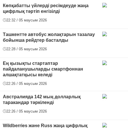
Көпқабатты үйлерді ресімдеуде жаңа
цифрлық тәртіп енгізілді
22:32 / 05 маусым 2026
Ташкентте автобус жолақтарын тазалау
бойынша рейдтер басталды
22:28 / 05 маусым 2026
Ең қызықты стартаптар
пайдаланушыларды смартфоннан
алшақтатқысы келеді
22:26 / 05 маусым 2026
Австралияда 142 мың долларлық
таракандар тәркіленді
22:26 / 05 маусым 2026
Wildberries және Russ жаңа цифрлық