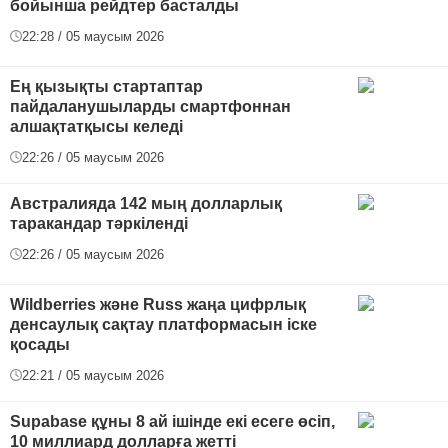
бойынша рейдтер басталды
22:28 / 05 маусым 2026
Ең қызықты стартаптар
пайдаланушыларды смартфоннан
алшақтатқысы келеді
22:26 / 05 маусым 2026
Австралияда 142 мың долларлық
таракандар тәркіленді
22:26 / 05 маусым 2026
Wildberries және Russ жаңа цифрлық
денсаулық сақтау платформасын іске
қосады
22:21 / 05 маусым 2026
Supabase құны 8 ай ішінде екі есеге өсіп,
10 миллиард долларға жетті