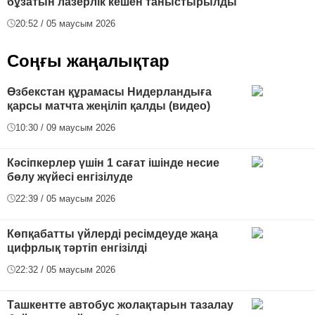
бұзатын лазерлік кешен таныстырылды
20:52 / 05 маусым 2026
Соңғы жаңалықтар
Өзбекстан құрамасы Нидерландыға
қарсы матчта жеңіліп қалды (видео)
10:30 / 09 маусым 2026
Кәсіпкерлер үшін 1 сағат ішінде несие
бөлу жүйесі енгізілуде
22:39 / 05 маусым 2026
Көпқабатты үйлерді ресімдеуде жаңа
цифрлық тәртіп енгізілді
22:32 / 05 маусым 2026
Ташкентте автобус жолақтарын тазалау