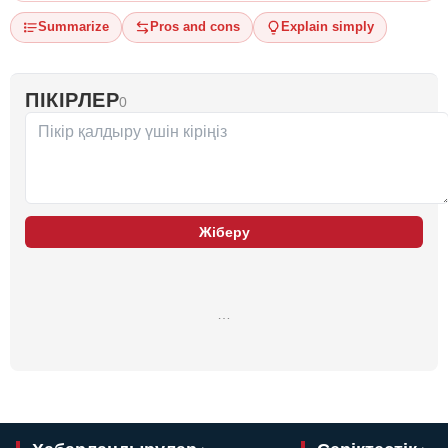
Summarize
Pros and cons
Explain simply
ПІКІРЛЕР
0
Жіберу
…