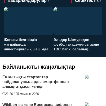
Хабарландырулар
Серіктестік
Жоғары белгісіздік
Эльдор Шомуродов
Ж
жағдайында
футбол академиясы және
т
инвестициялық шешімдер
TBC Bank: балалық
O
қалай қабылданады?
армандарынан үлкен
а
футболға дейін
Байланысты жаңалықтар
Ең қызықты стартаптар
пайдаланушыларды смартфоннан
алшақтатқысы келеді
22:26 / 05 маусым 2026
Wildberries және Russ жаңа цифрлық