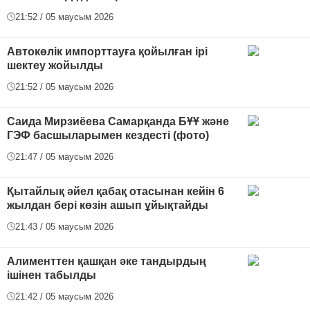
21:52 / 05 маусым 2026
Автокөлік импорттауға қойылған ірі
шектеу жойылды
21:52 / 05 маусым 2026
Саида Мирзиёева Самарқанда БҰҰ және
ГЭФ басшыларымен кездесті (фото)
21:47 / 05 маусым 2026
Қытайлық әйел қабақ отасынан кейін 6
жылдан бері көзін ашып ұйықтайды
21:43 / 05 маусым 2026
Алименттен қашқан әке тандырдың
ішінен табылды
21:42 / 05 маусым 2026