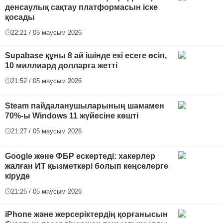
денсаулық сақтау платформасын іске
қосады
22:21 / 05 маусым 2026
Supabase құны 8 ай ішінде екі есеге өсіп,
10 миллиард долларға жетті
21:52 / 05 маусым 2026
Steam пайдаланушыларының шамамен
70%-ы Windows 11 жүйесіне көшті
21:27 / 05 маусым 2026
Google және ФБР ескертеді: хакерлер
жалған ИТ қызметкері болып кеңселерге
кіруде
21:25 / 05 маусым 2026
iPhone және жерсеріктердің қорғанысын