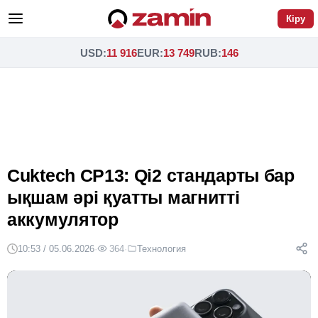
Кіру
USD
:
11 916
EUR
:
13 749
RUB
:
146
Cuktech CP13: Qi2 стандарты бар
ықшам әрі қуатты магнитті
аккумулятор
10:53 / 05.06.2026
·
364
·
Технология