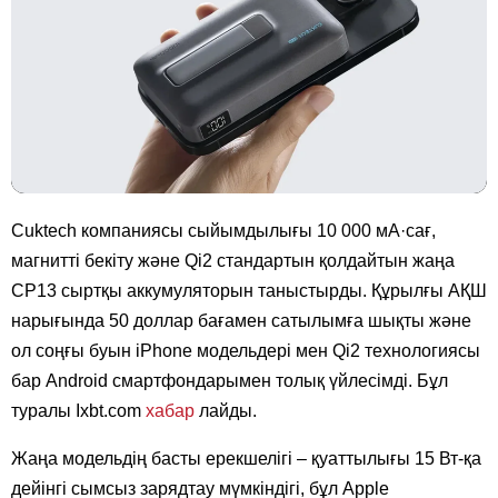
Cuktech компаниясы сыйымдылығы 10 000 мА·сағ,
магнитті бекіту және Qi2 стандартын қолдайтын жаңа
CP13 сыртқы аккумуляторын таныстырды. Құрылғы АҚШ
нарығында 50 доллар бағамен сатылымға шықты және
ол соңғы буын iPhone модельдері мен Qi2 технологиясы
бар Android смартфондарымен толық үйлесімді. Бұл
туралы Ixbt.com
хабар
лайды.
Жаңа модельдің басты ерекшелігі – қуаттылығы 15 Вт-қа
дейінгі сымсыз зарядтау мүмкіндігі, бұл Apple