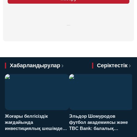
…
Хабарландырулар
Серіктестік
Жоғары белгісіздік
Эльдор Шомуродов
Ж
жағдайында
футбол академиясы және
т
инвестициялық шешімдер
TBC Bank: балалық
O
қалай қабылданады?
армандарынан үлкен
а