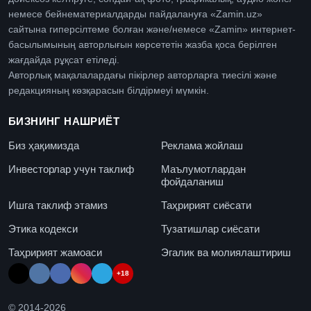
немесе бейнематериалдарды пайдалануға «Zamin.uz»
сайтына гиперсілтеме болған және/немесе «Zamin» интернет-
басылымының авторлығын көрсететін жазба қоса берілген
жағдайда рұқсат етіледі.
Авторлық мақалалардағы пікірлер авторларға тиесілі және
редакцияның көзқарасын білдірмеуі мүмкін.
БИЗНИНГ НАШРИЁТ
Биз ҳақимизда
Реклама жойлаш
Инвесторлар учун таклиф
Маълумотлардан
фойдаланиш
Ишга таклиф этамиз
Таҳририят сиёсати
Этика кодекси
Тузатишлар сиёсати
Таҳририят жамоаси
Эгалик ва молиялаштириш
+18
© 2014-
2026