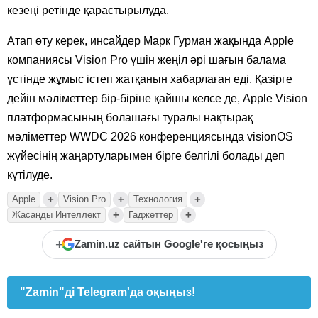
кезеңі ретінде қарастырылуда.
Атап өту керек, инсайдер Марк Гурман жақында Apple
компаниясы Vision Pro үшін жеңіл әрі шағын балама
үстінде жұмыс істеп жатқанын хабарлаған еді. Қазірге
дейін мәліметтер бір-біріне қайшы келсе де, Apple Vision
платформасының болашағы туралы нақтырақ
мәліметтер WWDC 2026 конференциясында visionOS
жүйесінің жаңартуларымен бірге белгілі болады деп
күтілуде.
+
+
+
Apple
Vision Pro
Технология
+
+
Жасанды Интеллект
Гаджеттер
+
Zamin.uz сайтын Google'ге қосыңыз
"Zamin"ді Telegram'да оқыңыз!