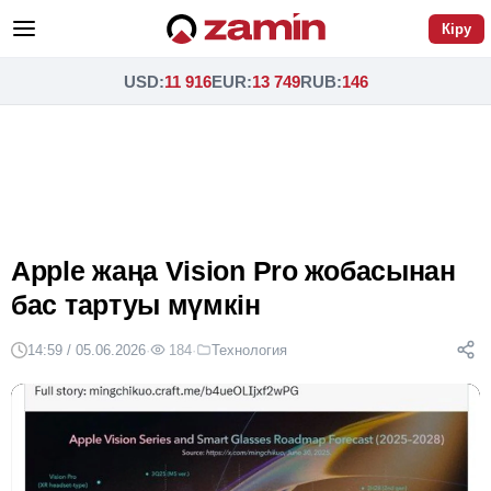
Кіру
USD
:
11 916
EUR
:
13 749
RUB
:
146
Apple жаңа Vision Pro жобасынан
бас тартуы мүмкін
14:59 / 05.06.2026
·
184
·
Технология