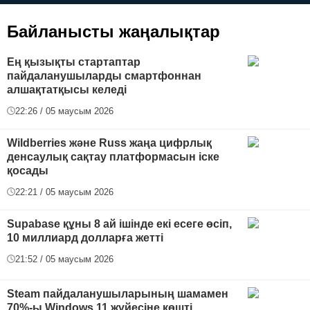
футболға дейін
Байланысты жаңалықтар
Ең қызықты стартаптар
пайдаланушыларды смартфоннан
алшақтатқысы келеді
22:26 / 05 маусым 2026
Wildberries және Russ жаңа цифрлық
денсаулық сақтау платформасын іске
қосады
22:21 / 05 маусым 2026
Supabase құны 8 ай ішінде екі есеге өсіп,
10 миллиард долларға жетті
21:52 / 05 маусым 2026
Steam пайдаланушыларының шамамен
70%-ы Windows 11 жүйесіне көшті