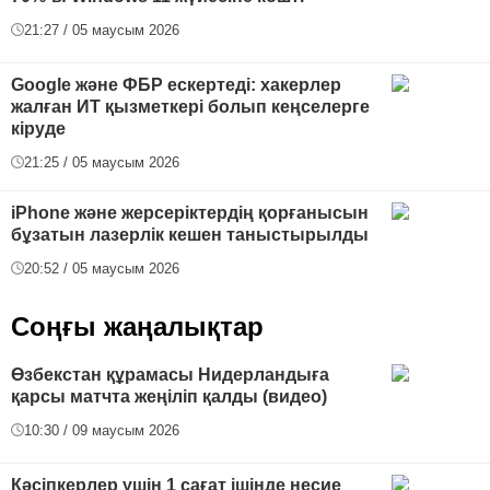
21:27 / 05 маусым 2026
Google және ФБР ескертеді: хакерлер
жалған ИТ қызметкері болып кеңселерге
кіруде
21:25 / 05 маусым 2026
iPhone және жерсеріктердің қорғанысын
бұзатын лазерлік кешен таныстырылды
20:52 / 05 маусым 2026
Соңғы жаңалықтар
Өзбекстан құрамасы Нидерландыға
қарсы матчта жеңіліп қалды (видео)
10:30 / 09 маусым 2026
Кәсіпкерлер үшін 1 сағат ішінде несие