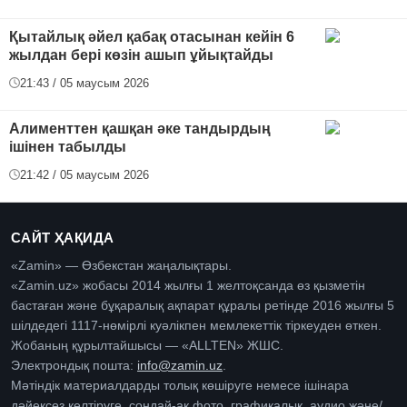
Қытайлық әйел қабақ отасынан кейін 6
жылдан бері көзін ашып ұйықтайды
21:43 / 05 маусым 2026
Алименттен қашқан әке тандырдың
ішінен табылды
21:42 / 05 маусым 2026
САЙТ ҲАҚИДА
«Zamin» — Өзбекстан жаңалықтары.
«Zamin.uz» жобасы 2014 жылғы 1 желтоқсанда өз қызметін
бастаған және бұқаралық ақпарат құралы ретінде 2016 жылғы 5
шілдедегі 1117-нөмірлі куәлікпен мемлекеттік тіркеуден өткен.
Жобаның құрылтайшысы — «ALLTEN» ЖШС.
Электрондық пошта:
info@zamin.uz
.
Мәтіндік материалдарды толық көшіруге немесе ішінара
дәйексөз келтіруге, сондай-ақ фото, графикалық, аудио және/