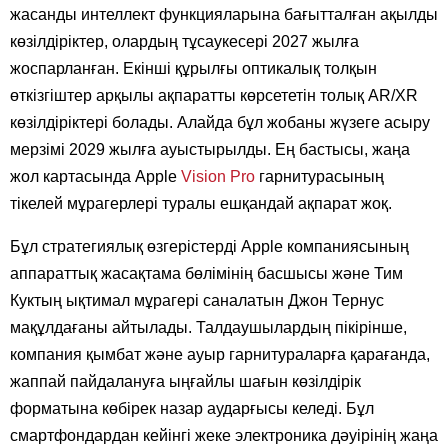
жасанды интеллект функцияларына бағытталған ақылды
көзілдіріктер, олардың тұсаукесері 2027 жылға
жоспарланған. Екінші құрылғы оптикалық толқын
өткізгіштер арқылы ақпаратты көрсететін толық AR/XR
көзілдіріктері болады. Алайда бұл жобаны жүзеге асыру
мерзімі 2029 жылға ауыстырылды. Ең бастысы, жаңа
жол картасында Apple
Vision Pro
гарнитурасының
тікелей мұрагерлері туралы ешқандай ақпарат жоқ.
Бұл стратегиялық өзгерістерді Apple компаниясының
аппараттық жасақтама бөлімінің басшысы және Тим
Куктың ықтимал мұрагері саналатын Джон Тернус
мақұлдағаны айтылады. Талдаушылардың пікірінше,
компания қымбат және ауыр гарнитураларға қарағанда,
жаппай пайдалануға ыңғайлы шағын көзілдірік
форматына көбірек назар аударғысы келеді. Бұл
смартфондардан кейінгі жеке электроника дәуірінің жаңа