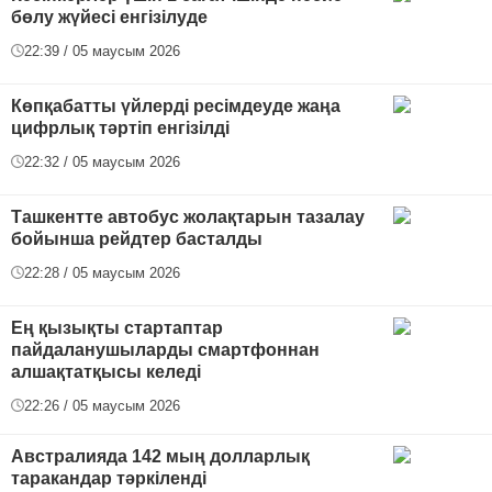
бөлу жүйесі енгізілуде
22:39 / 05 маусым 2026
Көпқабатты үйлерді ресімдеуде жаңа
цифрлық тәртіп енгізілді
22:32 / 05 маусым 2026
Ташкентте автобус жолақтарын тазалау
бойынша рейдтер басталды
22:28 / 05 маусым 2026
Ең қызықты стартаптар
пайдаланушыларды смартфоннан
алшақтатқысы келеді
22:26 / 05 маусым 2026
Австралияда 142 мың долларлық
таракандар тәркіленді