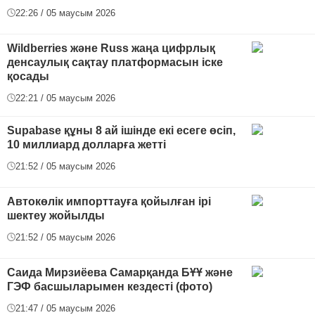
22:26 / 05 маусым 2026
Wildberries және Russ жаңа цифрлық
денсаулық сақтау платформасын іске
қосады
22:21 / 05 маусым 2026
Supabase құны 8 ай ішінде екі есеге өсіп,
10 миллиард долларға жетті
21:52 / 05 маусым 2026
Автокөлік импорттауға қойылған ірі
шектеу жойылды
21:52 / 05 маусым 2026
Саида Мирзиёева Самарқанда БҰҰ және
ГЭФ басшыларымен кездесті (фото)
21:47 / 05 маусым 2026