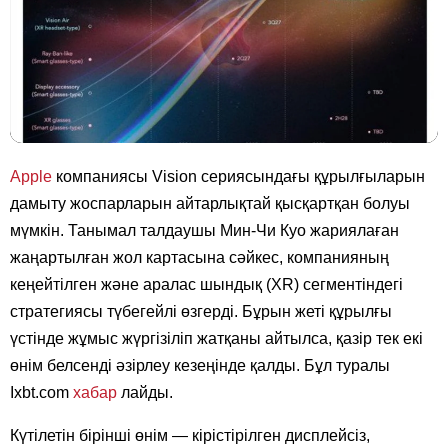
Apple
компаниясы Vision сериясындағы құрылғыларын
дамыту жоспарларын айтарлықтай қысқартқан болуы
мүмкін. Танымал талдаушы Мин-Чи Куо жариялаған
жаңартылған жол картасына сәйкес, компанияның
кеңейтілген және аралас шындық (XR) сегментіндегі
стратегиясы түбегейлі өзгерді. Бұрын жеті құрылғы
үстінде жұмыс жүргізіліп жатқаны айтылса, қазір тек екі
өнім белсенді әзірлеу кезеңінде қалды. Бұл туралы
Ixbt.com
хабар
лайды.
Күтілетін бірінші өнім — кірістірілген дисплейсіз,