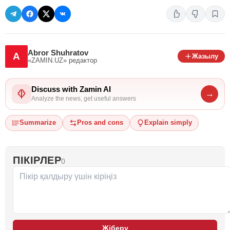
Abror Shuhratov
A
Жазылу
«ZAMIN.UZ»
редактор
Discuss with Zamin AI
→
Analyze the news, get useful answers
Summarize
Pros and cons
Explain simply
ПІКІРЛЕР
0
Жіберу