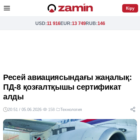
Кіру
USD
:
11 916
EUR
:
13 749
RUB
:
146
Ресей авиациясындағы жаңалық:
ПД-8 қозғалтқышы сертификат
алды
20:51 / 05.06.2026
·
158
·
Технология