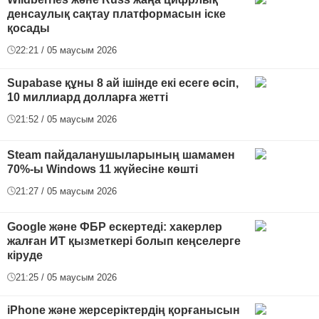
денсаулық сақтау платформасын іске
қосады
22:21 / 05 маусым 2026
Supabase құны 8 ай ішінде екі есеге өсіп,
10 миллиард долларға жетті
21:52 / 05 маусым 2026
Steam пайдаланушыларының шамамен
70%-ы Windows 11 жүйесіне көшті
21:27 / 05 маусым 2026
Google және ФБР ескертеді: хакерлер
жалған ИТ қызметкері болып кеңселерге
кіруде
21:25 / 05 маусым 2026
iPhone және жерсеріктердің қорғанысын