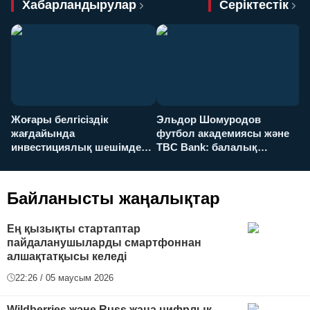
Хабарландырулар
Серіктестік
Жоғары белгісіздік
Эльдор Шомуродов
Ж
жағдайында
футбол академиясы және
т
инвестициялық шешімдер
TBC Bank: балалық
O
қалай қабылданады?
армандарынан үлкен
а
футболға дейін
Байланысты жаңалықтар
Ең қызықты стартаптар
пайдаланушыларды смартфоннан
алшақтатқысы келеді
22:26 / 05 маусым 2026
Wildberries және Russ жаңа цифрлық