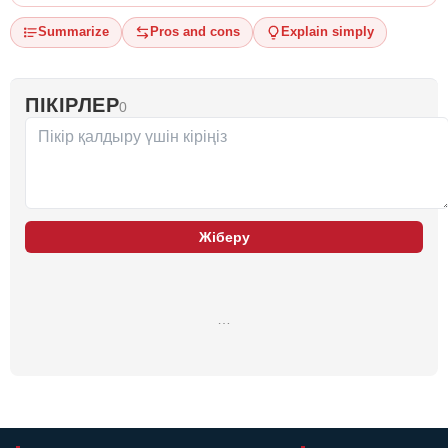
Summarize
Pros and cons
Explain simply
ПІКІРЛЕР
0
Жіберу
…