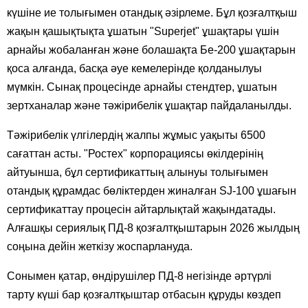
күшіне ие толығымен отандық әзірлеме. Бұл қозғалтқыш
жақын қашықтықта ұшатын "Superjet" ұшақтары үшін
арнайы жобаланған және болашақта Бе-200 ұшақтарын
қоса алғанда, басқа әуе кемелерінде қолданылуы
мүмкін. Сынақ процесінде арнайы стендтер, ұшатын
зертханалар және тәжірибелік ұшақтар пайдаланылды.
Тәжірибелік үлгілердің жалпы жұмыс уақыты 6500
сағаттан асты. "Ростех" корпорациясы өкілдерінің
айтуынша, бұл сертификаттың алынуы толығымен
отандық құрамдас бөліктерден жиналған SJ-100 ұшағын
сертификаттау процесін айтарлықтай жақындатады.
Алғашқы сериялық ПД-8 қозғалтқыштарын 2026 жылдың
соңына дейін жеткізу жоспарлануда.
Сонымен қатар, өндірушілер ПД-8 негізінде әртүрлі
тарту күші бар қозғалтқыштар отбасын құруды көздеп