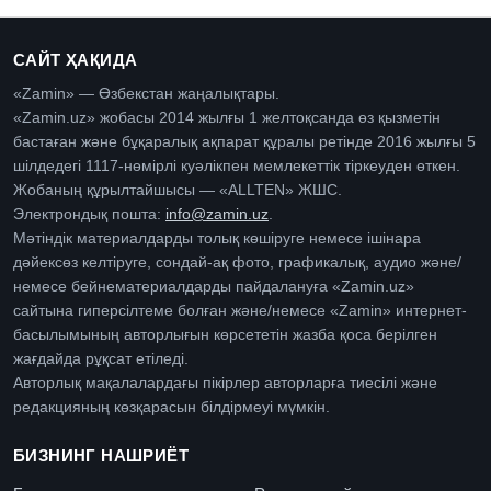
САЙТ ҲАҚИДА
«Zamin» — Өзбекстан жаңалықтары.
«Zamin.uz» жобасы 2014 жылғы 1 желтоқсанда өз қызметін
бастаған және бұқаралық ақпарат құралы ретінде 2016 жылғы 5
шілдедегі 1117-нөмірлі куәлікпен мемлекеттік тіркеуден өткен.
Жобаның құрылтайшысы — «ALLTEN» ЖШС.
Электрондық пошта:
info@zamin.uz
.
Мәтіндік материалдарды толық көшіруге немесе ішінара
дәйексөз келтіруге, сондай-ақ фото, графикалық, аудио және/
немесе бейнематериалдарды пайдалануға «Zamin.uz»
сайтына гиперсілтеме болған және/немесе «Zamin» интернет-
басылымының авторлығын көрсететін жазба қоса берілген
жағдайда рұқсат етіледі.
Авторлық мақалалардағы пікірлер авторларға тиесілі және
редакцияның көзқарасын білдірмеуі мүмкін.
БИЗНИНГ НАШРИЁТ