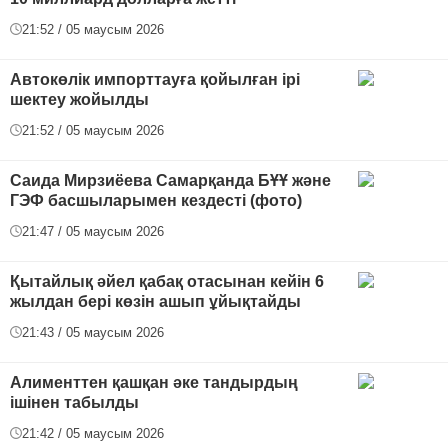
21:52 / 05 маусым 2026
Автокөлік импорттауға қойылған ірі
шектеу жойылды
21:52 / 05 маусым 2026
Саида Мирзиёева Самарқанда БҰҰ және
ГЭФ басшыларымен кездесті (фото)
21:47 / 05 маусым 2026
Қытайлық әйел қабақ отасынан кейін 6
жылдан бері көзін ашып ұйықтайды
21:43 / 05 маусым 2026
Алименттен қашқан әке тандырдың
ішінен табылды
21:42 / 05 маусым 2026