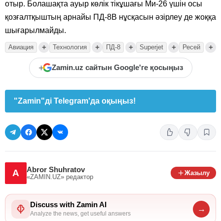
отыр. Болашақта ауыр көлік тікұшағы Ми-26 үшін осы
қозғалтқыштың арнайы ПД-8В нұсқасын әзірлеу де жоққа
шығарылмайды.
+
+
+
+
+
Авиация
Технология
ПД-8
Superjet
Ресей
+
Zamin.uz сайтын Google'ге қосыңыз
"Zamin"ді Telegram'да оқыңыз!
Abror Shuhratov
A
Жазылу
«ZAMIN.UZ»
редактор
Discuss with Zamin AI
→
Analyze the news, get useful answers