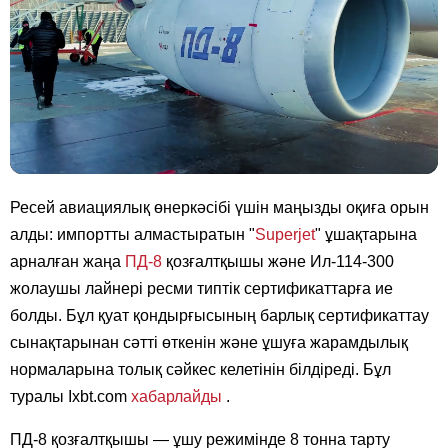
Ресей авиациялық өнеркәсібі үшін маңызды оқиға орын
алды: импортты алмастыратын "
Superjet
" ұшақтарына
арналған жаңа
ПД-8
қозғалтқышы және Ил-114-300
жолаушы лайнері ресми типтік сертификаттарға ие
болды. Бұл қуат қондырғысының барлық сертификаттау
сынақтарынан сәтті өткенін және ұшуға жарамдылық
нормаларына толық сәйкес келетінін білдіреді. Бұл
туралы Ixbt.com
хабарлайды
.
ПД-8 қозғалтқышы — ұшу режимінде 8 тонна тарту