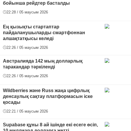
бойынша рейдтер басталды
22:28 / 05 маусым 2026
Ең қызықты стартаптар
пайдаланушыларды смартфоннан
алшақтатқысы келеді
22:26 / 05 маусым 2026
Австралияда 142 мың долларлық
таракандар тәркіленді
22:26 / 05 маусым 2026
Wildberries және Russ жаңа цифрлық
денсаулық сақтау платформасын іске
қосады
22:21 / 05 маусым 2026
Supabase құны 8 ай ішінде екі есеге өсіп,
10 миллиард долларға жетті