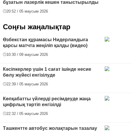
бұзатын лазерлік кешен таныстырылды
20:52 / 05 маусым 2026
Соңғы жаңалықтар
Өзбекстан құрамасы Нидерландыға
қарсы матчта жеңіліп қалды (видео)
10:30 / 09 маусым 2026
Кәсіпкерлер үшін 1 сағат ішінде несие
бөлу жүйесі енгізілуде
22:39 / 05 маусым 2026
Көпқабатты үйлерді ресімдеуде жаңа
цифрлық тәртіп енгізілді
22:32 / 05 маусым 2026
Ташкентте автобус жолақтарын тазалау