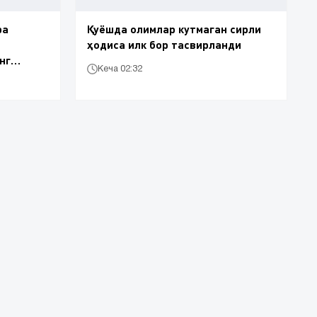
ра
Қуёшда олимлар кутмаган сирли
ҳодиса илк бор тасвирланди
нг
Кеча 02:32