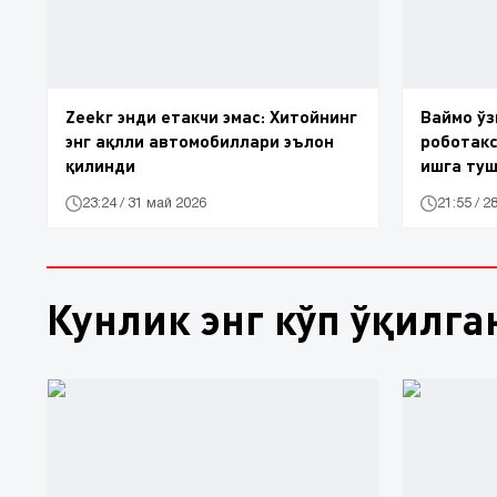
Zeekr энди етакчи эмас: Хитойнинг
Ваймо ўз
энг ақлли автомобиллари эълон
роботакс
қилинди
ишга ту
23:24 / 31 май 2026
21:55 / 2
Кунлик энг кўп ўқилга