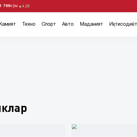
1 766
сўм
▲
4,29
Жамият
Техно
Спорт
Авто
Маданият
Иқтисодиё
иклар