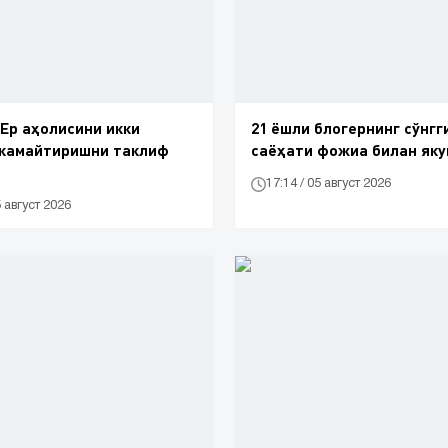
Ер аҳолисини икки
21 ёшли блогернинг сўнгг
 камайтиришни таклиф
саёҳати фожиа билан як
17:14 / 05 август 2026
5 август 2026