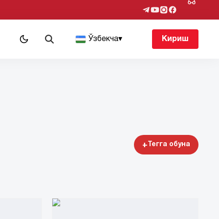
т
Ўзбекча
▾
Кириш
+
Тегга обуна