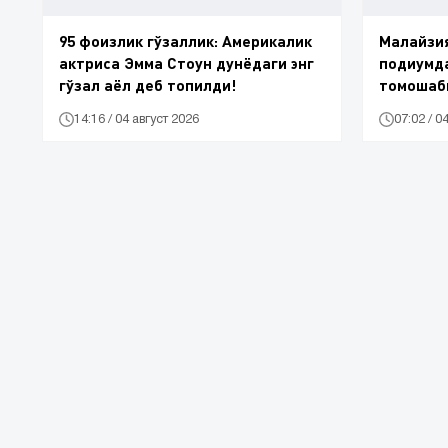
95 фоизлик гўзаллик: Америкалик
Малайзия
актриса Эмма Стоун дунёдаги энг
подиумда
гўзал аёл деб топилди!
томошаб
14:16 / 04 август 2026
07:02 / 0