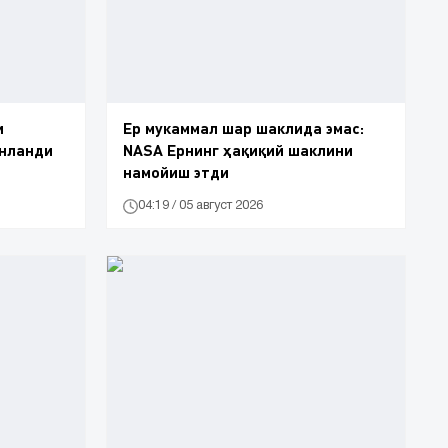
и
Ер мукаммал шар шаклида эмас:
унланди
NASA Ернинг ҳақиқий шаклини
намойиш этди
04:19 / 05 август 2026