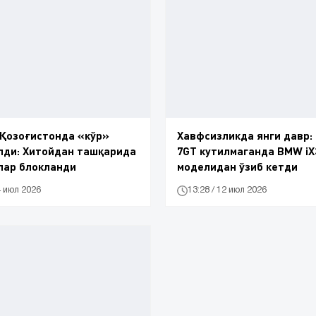
 Қозоғистонда «кўр»
Хавфсизликда янги давр:
лди: Хитойдан ташқарида
7GT кутилмаганда BMW iX
лар блокланди
моделидан ўзиб кетди
4 июл 2026
13:28 / 12 июл 2026