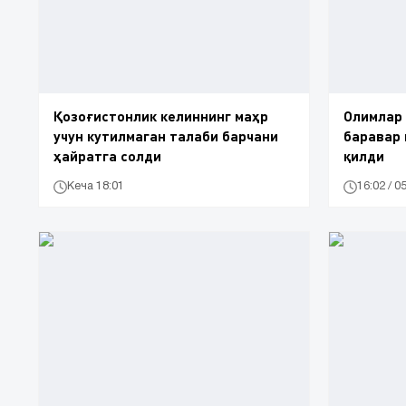
Қозоғистонлик келиннинг маҳр
Олимлар 
учун кутилмаган талаби барчани
баравар
ҳайратга солди
қилди
Кеча 18:01
16:02 / 0