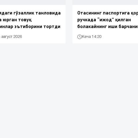
даги гўзаллик танловида
Отасининг паспортига қо
 юрган товуқ
ручкада “ижод” қилган
инлар эътиборини тортди
болакайнинг иши барчани
диққатини тортди
4 август 2026
Кеча 14:20