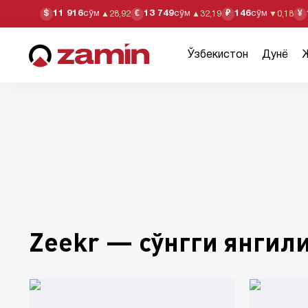
11 916
сўм
13 749
сўм
146
сўм
$
€
₽
¥
▲
28,92
▲
32,19
▼
0,18
Ўзбекистон
Дунё
Zeekr — сўнгги янгил