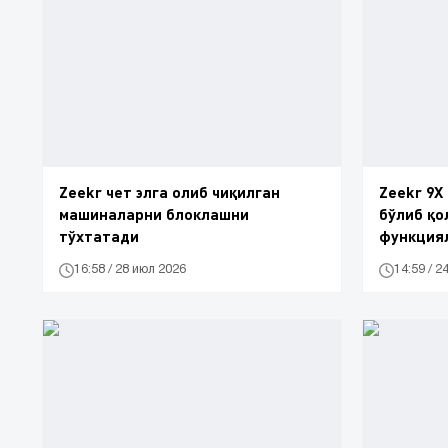
Zeekr чет элга олиб чиқилган
Zeekr 9X
машиналарни блоклашни
бўлиб қо
тўхтатади
функция
16:58 / 28 июл 2026
14:59 / 2