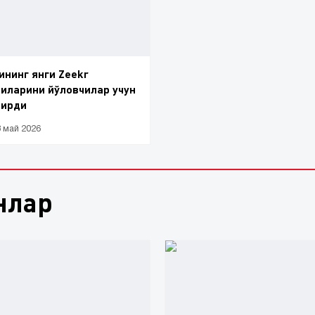
ининг янги Zeekr
иларини йўловчилар учун
ширди
8 май 2026
нлар