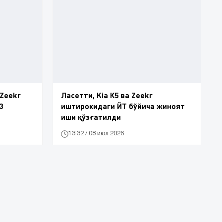
 Zeekr
Ласетти, Kia К5 ва Zeekr
3
иштирокидаги ЙТ бўйича жиноят
иши қўзғатилди
13:32 / 08 июл 2026