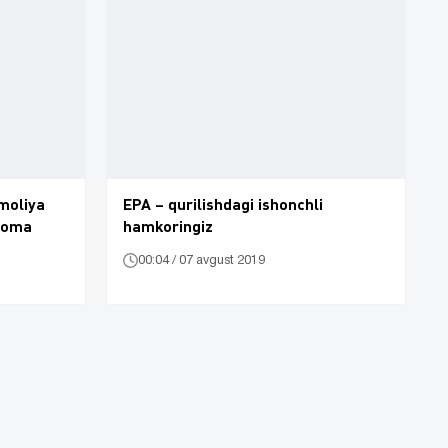
 moliya
EPA – qurilishdagi ishonchli
tnoma
hamkoringiz
00:04 / 07 avgust 2019