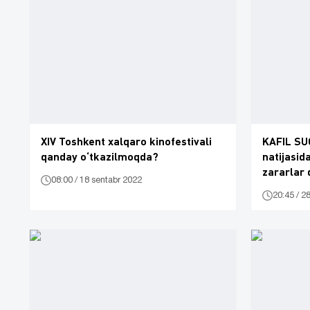
XIV Toshkent xalqaro kinofestivali
KAFIL SUG
qanday o‘tkazilmoqda?
natijasid
zararlar
08:00 / 18 sentabr 2022
20:45 / 2