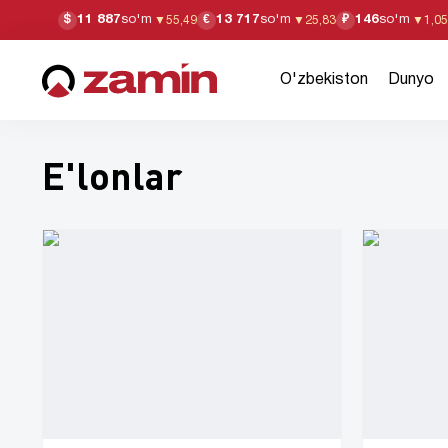
11 887
so'm
13 717
so'm
146
so'm
$
€
₽
▼
55,49
▼
25,83
▼
1,05
O'zbekiston
Dunyo
E'lonlar