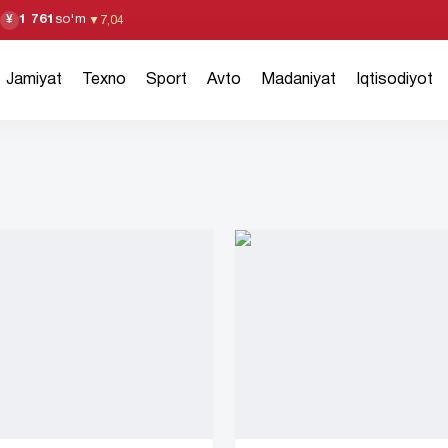
1 761
so'm
¥
▼
7,04
Jamiyat
Texno
Sport
Avto
Madaniyat
Iqtisodiyot