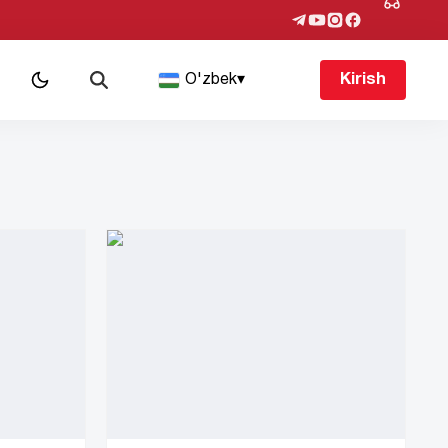
O'zbek
▾
Kirish