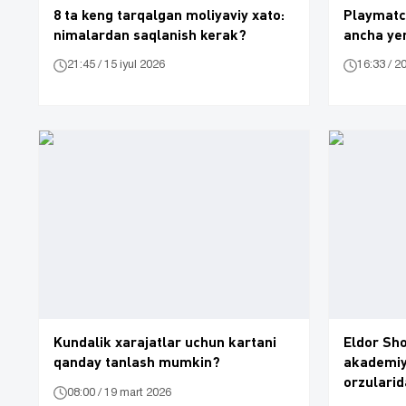
8 ta keng tarqalgan moliyaviy xato:
Playmatch
nimalardan saqlanish kerak?
ancha yen
21:45 / 15 iyul 2026
16:33 / 2
Kundalik xarajatlar uchun kartani
Eldor Sh
qanday tanlash mumkin?
akademiy
orzularid
08:00 / 19 mart 2026