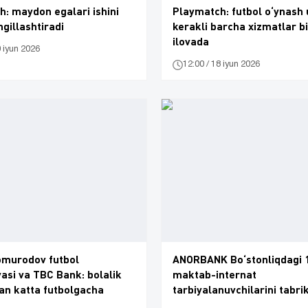
: maydon egalari ishini
Playmatch: futbol o‘ynash
gillashtiradi
kerakli barcha xizmatlar bi
ilovada
0 iyun 2026
12:00 / 18 iyun 2026
omurodov futbol
ANORBANK Boʻstonliqdagi 
asi va TBC Bank: bolalik
maktab-internat
an katta futbolgacha
tarbiyalanuvchilarini tabri