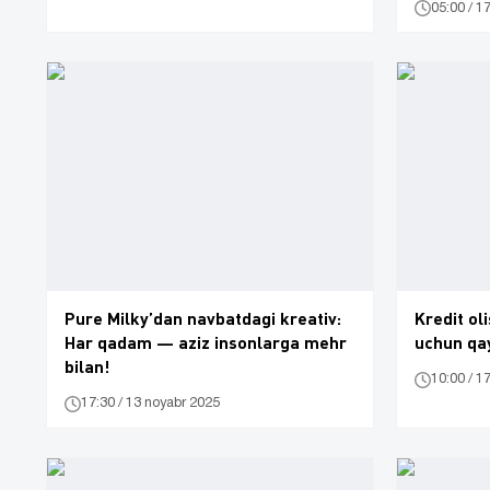
05:00 / 1
Pure Milky’dan navbatdagi kreativ:
Kredit ol
Har qadam — aziz insonlarga mehr
uchun qa
bilan!
10:00 / 1
17:30 / 13 noyabr 2025