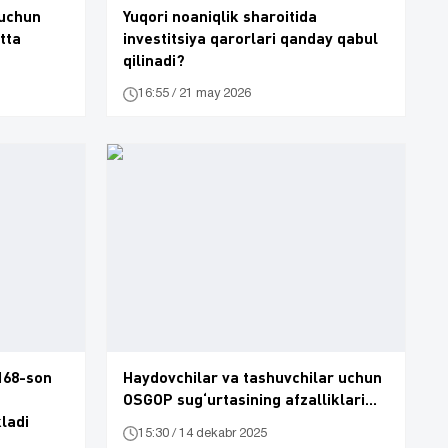
 uchun
Yuqori noaniqlik sharoitida
tta
investitsiya qarorlari qanday qabul
qilinadi?
16:55 / 21 may 2026
168-son
Haydovchilar va tashuvchilar uchun
OSGOP sug‘urtasining afzalliklari...
kladi
15:30 / 14 dekabr 2025