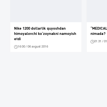
Nike 1200 dollarlik quyoshdan
“MEDICAL
himoyalovchi ko‘zoynakni namoyish
nimada?
etdi
01:31 / 0
16:00 / 06 avgust 2016