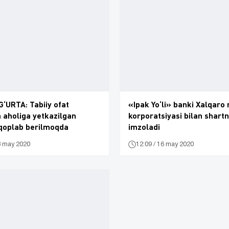
‘URTA: Tabiiy ofat
«Ipak Yo‘li» banki Xalqaro
a aholiga yetkazilgan
korporatsiyasi bilan shar
 qoplab berilmoqda
imzoladi
8 may 2020
12:09 / 16 may 2020