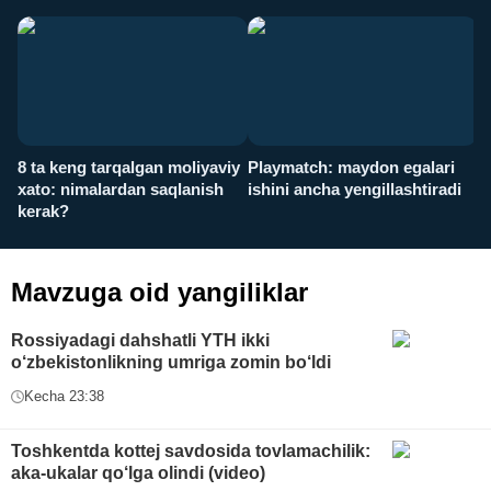
8 ta keng tarqalgan moliyaviy
Playmatch: maydon egalari
P
xato: nimalardan saqlanish
ishini ancha yengillashtiradi
u
kerak?
x
Mavzuga oid yangiliklar
Rossiyadagi dahshatli YTH ikki
o‘zbekistonlikning umriga zomin bo‘ldi
Kecha 23:38
Toshkentda kottej savdosida tovlamachilik:
aka-ukalar qo‘lga olindi (video)