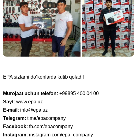
EPA sizlarni do‘konlarda kutib qoladi!
Murojaat uchun telefon:
+99895 400 04 00
Sayt:
www.epa.uz
E-mail:
info@epa.uz
Telegram:
t.me/epacompany
Facebook:
fb.com/epacompany
Instagram:
instagram.com/epa_company