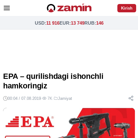
Kirish
USD
:
11 916
EUR
:
13 749
RUB
:
146
EPA – qurilishdagi ishonchli
hamkoringiz
00:04 / 07.08.2019
·
7K
·
Jamiyat