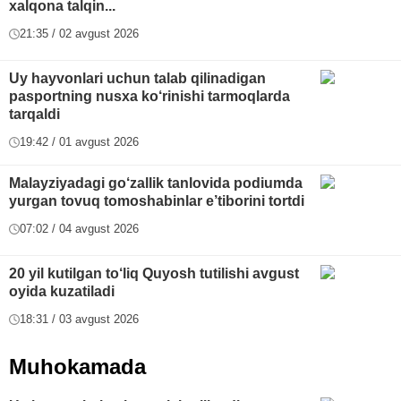
xalqona talqin...
21:35 / 02 avgust 2026
Uy hayvonlari uchun talab qilinadigan
pasportning nusxa ko‘rinishi tarmoqlarda
tarqaldi
19:42 / 01 avgust 2026
Malayziyadagi go‘zallik tanlovida podiumda
yurgan tovuq tomoshabinlar e’tiborini tortdi
07:02 / 04 avgust 2026
20 yil kutilgan to‘liq Quyosh tutilishi avgust
oyida kuzatiladi
18:31 / 03 avgust 2026
Muhokamada