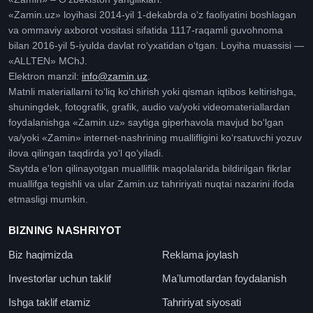
«Zamin.uz» loyihasi 2014-yil 1-dekabrda oʻz faoliyatini boshlagan
va ommaviy axborot vositasi sifatida 1117-raqamli guvohnoma
bilan 2016-yil 5-iyulda davlat roʻyxatidan oʻtgan. Loyiha muassisi —
«ALLTEN» MChJ.
Elektron manzil:
info@zamin.uz
.
Matnli materiallarni toʻliq koʻchirish yoki qisman iqtibos keltirishga,
shuningdek, fotografik, grafik, audio va/yoki videomateriallardan
foydalanishga «Zamin.uz» saytiga giperhavola mavjud boʻlgan
va/yoki «Zamin» internet-nashrining muallifligini koʻrsatuvchi yozuv
ilova qilingan taqdirda yoʻl qoʻyiladi.
Saytda e'lon qilinayotgan mualliflik maqolalarida bildirilgan fikrlar
muallifga tegishli va ular Zamin.uz tahririyati nuqtai nazarini ifoda
etmasligi mumkin.
BIZNING NASHRIYOT
Biz haqimizda
Reklama joylash
Investorlar uchun taklif
Maʼlumotlardan foydalanish
Ishga taklif etamiz
Tahririyat siyosati