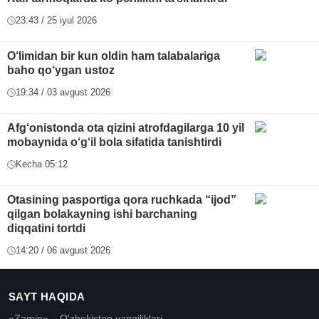
23:43 / 25 iyul 2026
O‘limidan bir kun oldin ham talabalariga
baho qo‘ygan ustoz
19:34 / 03 avgust 2026
Afg‘onistonda ota qizini atrofdagilarga 10 yil
mobaynida o‘g‘il bola sifatida tanishtirdi
Kecha 05:12
Otasining pasportiga qora ruchkada “ijod”
qilgan bolakayning ishi barchaning
diqqatini tortdi
14:20 / 06 avgust 2026
SAYT HAQIDA
«Zamin» – O'zbekiston yangiliklari.