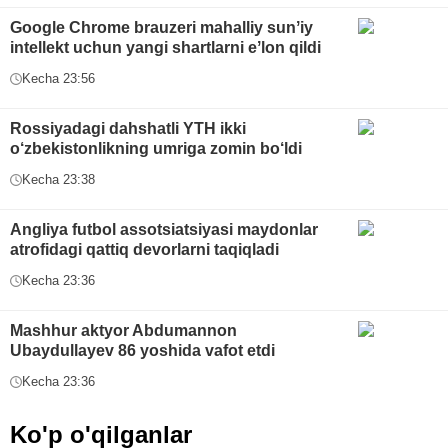
Google Chrome brauzeri mahalliy sunʼiy
intellekt uchun yangi shartlarni eʼlon qildi
Kecha 23:56
Rossiyadagi dahshatli YTH ikki
o‘zbekistonlikning umriga zomin bo‘ldi
Kecha 23:38
Angliya futbol assotsiatsiyasi maydonlar
atrofidagi qattiq devorlarni taqiqladi
Kecha 23:36
Mashhur aktyor Abdumannon
Ubaydullayev 86 yoshida vafot etdi
Kecha 23:36
Ko'p o'qilganlar