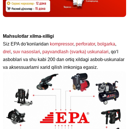
Mahsulotlar xilma-xilligi
Siz EPA do‘konlaridan
kompressor
,
perforator
,
bolgarka
,
drel
,
suv nasoslari
,
payvandlash (svarka) uskunalari
, qo‘l
asboblari va shu kabi 200 dan ortiq xildagi asbob-uskunalar
va aksessuarlarni xarid qilish imkoniga egasiz.