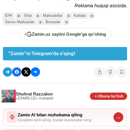
Reklama huquqi asosida.
+
+
+
+
EPA
Sifat
Mahsulotlar
Kafolat
+
+
Servis Markazlari
Bonuslar
+
Zamin.uz saytini Google'ga qo'shing
"Zamin"ni Telegram'da o'qing!
Shuhrat Razzakov
Obuna bo'lish
«ZAMIN.UZ»
muharriri
Zamin AI bilan muhokama qiling
→
Yangilikni tahlil qiling, foydali maslahatlar oling