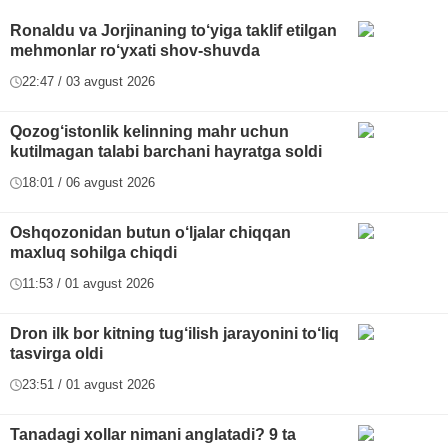
Ronaldu va Jorjinaning to‘yiga taklif etilgan
mehmonlar ro‘yxati shov-shuvda
22:47 / 03 avgust 2026
Qozog‘istonlik kelinning mahr uchun
kutilmagan talabi barchani hayratga soldi
18:01 / 06 avgust 2026
Oshqozonidan butun o‘ljalar chiqqan
maxluq sohilga chiqdi
11:53 / 01 avgust 2026
Dron ilk bor kitning tug‘ilish jarayonini to‘liq
tasvirga oldi
23:51 / 01 avgust 2026
Tanadagi xollar nimani anglatadi? 9 ta