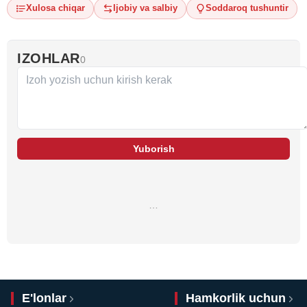
Xulosa chiqar
Ijobiy va salbiy
Soddaroq tushuntir
IZOHLAR
0
Yuborish
…
E'lonlar
Hamkorlik uchun