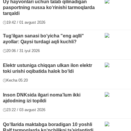
Uy hayvonlari uchun talab qilinadigan
pasportning nusxa ko‘rinishi tarmoqlarda
tarqaldi
19:42 / 01 avgust 2026
Tug‘ilgan sanasi bo‘yicha "eng aqlli"
ayollar: Qaysi turdagi aqli kuchli?
20:06 / 31 iyul 2026
Elektr ustuniga chiqqan ulkan ilon elektr
toki urishi oqibatida halok bo‘ldi
Kecha 05:20
Inson DNKsida ilgari noma’lum ikki
ajdodning izi topildi
23:22 / 03 avgust 2026
Qo‘llarida maktabga boradigan 10 yoshli
Ralf tarmoqlarda ko‘pchilikni ta’sirlantirdi