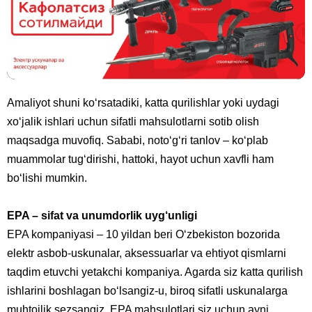
Amaliyot shuni ko‘rsatadiki, katta qurilishlar yoki uydagi
xo‘jalik ishlari uchun sifatli mahsulotlarni sotib olish
maqsadga muvofiq. Sababi, noto‘g‘ri tanlov – ko‘plab
muammolar tug‘dirishi, hattoki, hayot uchun xavfli ham
bo‘lishi mumkin.
EPA – sifat va unumdorlik uyg‘unligi
EPA kompaniyasi – 10 yildan beri O‘zbekiston bozorida
elektr asbob-uskunalar, aksessuarlar va ehtiyot qismlarni
taqdim etuvchi yetakchi kompaniya. Agarda siz katta qurilish
ishlarini boshlagan bo‘lsangiz-u, biroq sifatli uskunalarga
muhtojlik sezsangiz, EPA mahsulotlari siz uchun ayni