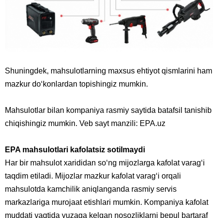
Shuningdek, mahsulotlarning maxsus ehtiyot qismlarini ham
mazkur do‘konlardan topishingiz mumkin.
Mahsulotlar bilan kompaniya rasmiy saytida batafsil tanishib
chiqishingiz mumkin. Veb sayt manzili:
EPA.uz
EPA mahsulotlari kafolatsiz sotilmaydi
Har bir mahsulot xarididan so‘ng mijozlarga kafolat varag‘i
taqdim etiladi. Mijozlar mazkur kafolat varag‘i orqali
mahsulotda kamchilik aniqlanganda rasmiy servis
markazlariga murojaat etishlari mumkin. Kompaniya kafolat
muddati vaqtida yuzaga kelgan nosozliklarni bepul bartaraf