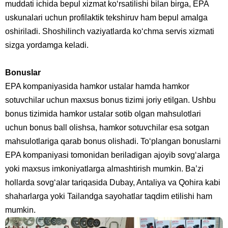
muddati ichida bepul xizmat ko‘rsatilishi bilan birga, EPA
uskunalari uchun profilaktik tekshiruv ham bepul amalga
oshiriladi. Shoshilinch vaziyatlarda ko‘chma servis xizmati
sizga yordamga keladi.
Bonuslar
EPA kompaniyasida hamkor ustalar hamda hamkor
sotuvchilar uchun maxsus bonus tizimi joriy etilgan. Ushbu
bonus tizimida hamkor ustalar sotib olgan mahsulotlari
uchun bonus ball olishsa, hamkor sotuvchilar esa sotgan
mahsulotlariga qarab bonus olishadi. To‘plangan bonuslarni
EPA kompaniyasi tomonidan beriladigan ajoyib sovg‘alarga
yoki maxsus imkoniyatlarga almashtirish mumkin. Ba’zi
hollarda sovg‘alar tariqasida Dubay, Antaliya va Qohira kabi
shaharlarga yoki Tailandga sayohatlar taqdim etilishi ham
mumkin.