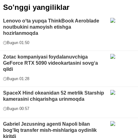
So'nggi yangiliklar
Lenovo oʻta yupqa ThinkBook Aeroblade
noutbukini namoyish etishga
hozirlanmoqda
Bugun 01:50
Zotac kompaniyasi foydalanuvchiga
GeForce RTX 5090 videokartasini sovgʻa
qildi
Bugun 01:28
SpaceX Hind okeanidan 52 metrlik Starship
kamerasini chiqarishga urinmoqda
Bugun 00:57
Gabriel Jezusning agenti Napoli bilan
bog‘liq transfer mish-mishlariga oydinlik
kiritdi