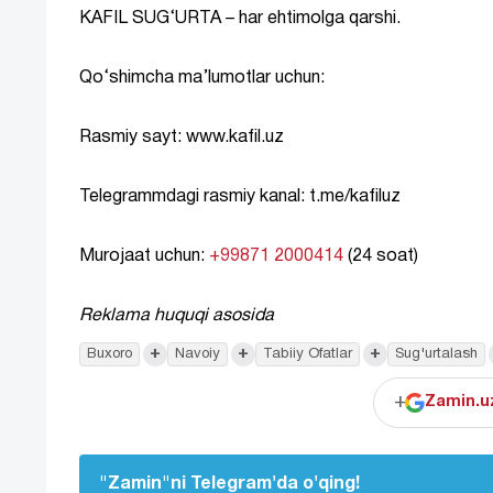
KAFIL SUG‘URTA – har ehtimolga qarshi.
Qo‘shimcha ma’lumotlar uchun:
Rasmiy sayt:
www.kafil.uz
Telegrammdagi rasmiy kanal:
t.me/kafiluz
Murojaat uchun:
+99871 2000414
(24 soat)
Reklama huquqi asosida
+
+
+
Buxoro
Navoiy
Tabiiy Ofatlar
Sug'urtalash
+
Zamin.uz
"Zamin"ni Telegram'da o'qing!