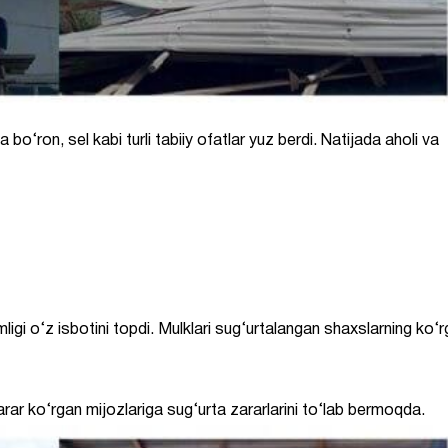
bo‘ron, sel kabi turli tabiiy ofatlar yuz berdi. Natijada aholi va
igi o‘z isbotini topdi. Mulklari sug‘urtalangan shaxslarning ko‘
 ko‘rgan mijozlariga sug‘urta zararlarini to‘lab bermoqda.