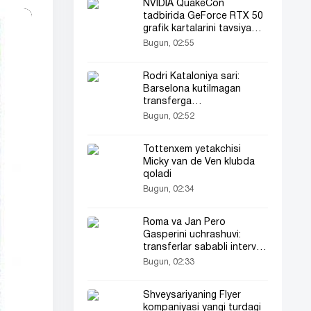
NVIDIA QuakeCon
tadbirida GeForce RTX 50
grafik kartalarini tavsiya
etilgan narxda sotadi
Bugun, 02:55
Rodri Kataloniya sari:
Barselona kutilmagan
transferga
yaqinlashmoqda
Bugun, 02:52
Tottenxem yetakchisi
Micky van de Ven klubda
qoladi
Bugun, 02:34
Roma va Jan Pero
Gasperini uchrashuvi:
transferlar sababli intervyu
bekor qilindi
Bugun, 02:33
Shveysariyaning Flyer
kompaniyasi yangi turdagi