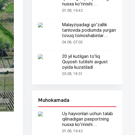
nusxa ko‘rinishi
tarmoqlarda tarqaldi
01.08, 19:42
Malayziyadagi go‘zallik
tanlovida podiumda yurgan
tovuq tomoshabinlar
e’tiborini tortdi
04.08, 07:02
20 yil kutilgan to‘liq
Quyosh tutilishi avgust
oyida kuzatiladi
03.08, 18:31
Muhokamada
Uy hayvonlari uchun talab
qilinadigan pasportning
nusxa ko‘rinishi
tarmoqlarda tarqaldi
01.08, 19:42