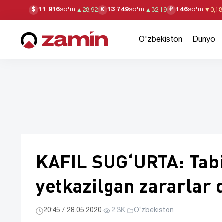
11 916
so'm
13 749
so'm
146
so'm
$
€
₽
▲
28,92
▲
32,19
▼
0,18
O'zbekiston
Dunyo
KAFIL SUG‘URTA: Tabii
yetkazilgan zararlar
20:45 / 28.05.2020
·
2.3K
·
O‘zbekiston