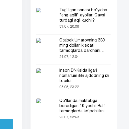
Tug‘ilgan sanasi bo‘yicha
"eng aqlli" ayollar: Qaysi
turdagi aqli kuchli?
31.07, 20:06
Otabek Umarovning 330
ming dollarlik soati
tarmoqlarda barchani
e’tiborini tortdi!
24.07, 12:04
Inson DNKsida ilgari
noma’lum ikki ajdodning izi
topildi
03.08, 23:22
Qo‘llarida maktabga
boradigan 10 yoshli Ralf
tarmoqlarda ko‘pchilikni
ta’sirlantirdi
25.07, 23:43