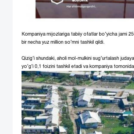
Kompaniya mijozlariga tabiiy ofatlar bo‘yicha jami 25
bir necha yuz million so‘mni tashkil qildi.
Qizig‘i shundaki, aholi mol-mulkini sug‘urtalash juday
yo‘g‘i 0,1 foizini tashkil etadi va kompaniya tomonida