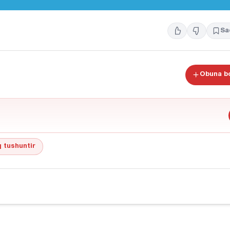
Sa
Obuna bo
 tushuntir