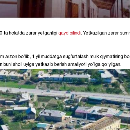
0 ta holatda zarar yetganligi
qayd qilindi
. Yetkazilgan zarar sum
am arzon bo‘lib, 1 yil muddatga sug‘urtalash mulk qiymatining bo
n buni aholi uyiga yetkazib berish amaliyoti yo‘lga qo‘yilgan.