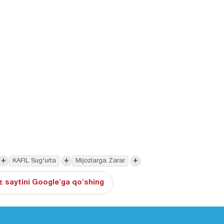
+
+
+
KAFIL Sug'urta
Mijozlarga Zarar
 saytini Google'ga qo'shing