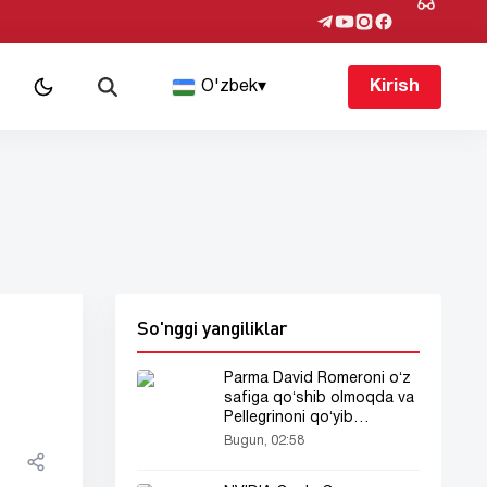
O'zbek
▾
Kirish
So'nggi yangiliklar
Parma David Romeroni oʻz
safiga qoʻshib olmoqda va
Pellegrinoni qoʻyib
yuborishga tayyor
Bugun, 02:58