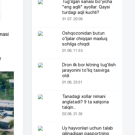
Tug‘ilgan sanasi bo‘yicha
"eng aqlli" ayollar: Qaysi
turdagi aqli kuchli?
31.07, 20:06
Oshqozonidan butun
masi
o‘ljalar chiqqan maxluq
sohilga chiqdi
01.08, 11:53
r
Dron ilk bor kitning tug‘ilish
jarayonini to‘liq tasvirga
oldi
01.08, 23:51
Tanadagi xollar nimani
anglatadi? 9 ta xalqona
talqin...
02.08, 21:35
Uy hayvonlari uchun talab
qilinadigan pasportning