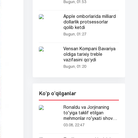
qurmoqda
Bugun, 01:53
Apple omborlarida milliard
dollarlik protsessorlar
qolib ketdi
Bugun, 01:27
Vensan Kompani Bavariya
oldiga tarixiy treble
vazifasini qoʻydi
Bugun, 01:20
Ko'p o'qilganlar
Ronaldu va Jorjinaning
to‘yiga taklif etilgan
mehmonlar ro‘yxati shov-
shuvda
03.08, 22:47