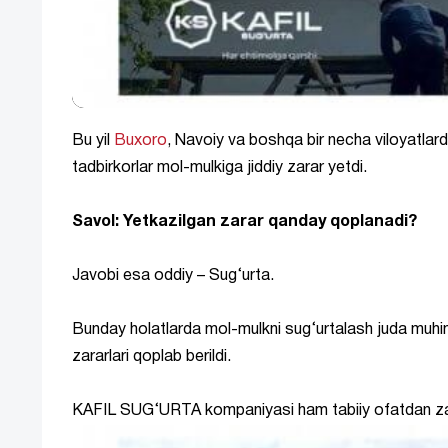
Bu yil
Buxoro
, Navoiy va boshqa bir necha viloyatlarda 
tadbirkorlar mol-mulkiga jiddiy zarar yetdi.
Savol: Yetkazilgan zarar qanday qoplanadi?
Javobi esa oddiy – Sug‘urta.
Bunday holatlarda mol-mulkni sug‘urtalash juda muhiml
zararlari qoplab berildi.
KAFIL SUG‘URTA kompaniyasi ham tabiiy ofatdan zarar