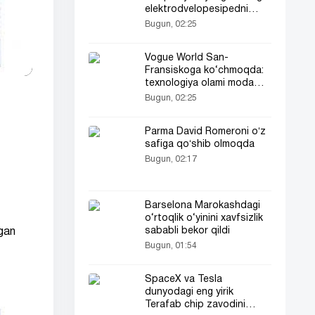
elektrodvelopesipedni
taqdim etdi
Bugun, 02:25
Vogue World San-
Fransiskoga ko‘chmoqda:
texnologiya olami moda
cho‘qqisida
Bugun, 02:25
Parma David Romeroni oʻz
safiga qoʻshib olmoqda
Bugun, 02:17
Barselona Marokashdagi
o‘rtoqlik o‘yinini xavfsizlik
sababli bekor qildi
rgan
Bugun, 01:54
SpaceX va Tesla
dunyodagi eng yirik
Terafab chip zavodini