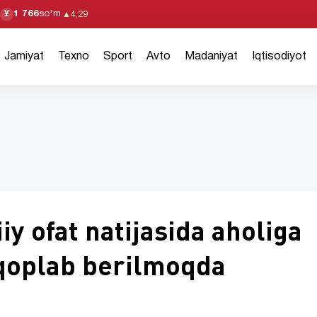
1 766
so'm
¥
▲
4,29
Jamiyat
Texno
Sport
Avto
Madaniyat
Iqtisodiyot
y ofat natijasida aholiga
 qoplab berilmoqda