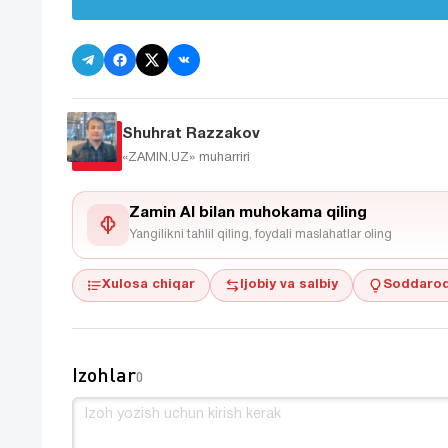
Shuhrat Razzakov
«ZAMIN.UZ»
muharriri
Zamin AI bilan muhokama qiling
Yangilikni tahlil qiling, foydali maslahatlar oling
Xulosa chiqar
Ijobiy va salbiy
Soddaroq
Izohlar
0