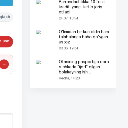
Parrandachilikka 10 foizli
kredit: yangi tartib joriy
etiladi
qlash
24.07, 10:54
O‘limidan bir kun oldin ham
talabalariga baho qo‘ygan
'lish
ustoz
03.08, 19:34
Otasining pasportiga qora
→
ruchkada “ijod” qilgan
bolakayning ishi
barchaning diqqatini tortdi
Kecha, 14:20