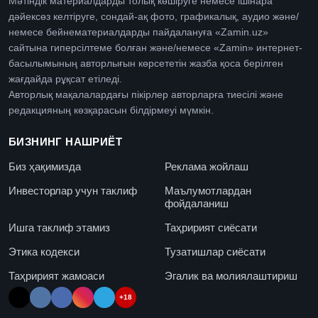
Мәтіндік материалдарды толық көшіруге немесе ішінара
дәйексөз келтіруге, сондай-ақ фото, графикалық, аудио және/
немесе бейнематериалдарды пайдалануға «Zamin.uz»
сайтына гиперсілтеме болған және/немесе «Zamin» интернет-
басылымының авторлығын көрсететін жазба қоса берілген
жағдайда рұқсат етіледі.
Авторлық мақалалардағы пікірлер авторларға тиесілі және
редакцияның көзқарасын білдірмеуі мүмкін.
БИЗНИНГ НАШРИЁТ
Биз ҳақимизда
Реклама жойлаш
Инвесторлар учун таклиф
Маълумотлардан
фойдаланиш
Ишга таклиф этамиз
Таҳририят сиёсати
Этика кодекси
Тузатишлар сиёсати
Таҳририят жамоаси
Эгалик ва молиялаштириш
+18