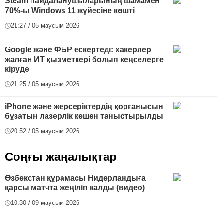
Steam пайдаланушыларының шамамен
70%-ы Windows 11 жүйесіне көшті
21:27 / 05 маусым 2026
Google және ФБР ескертеді: хакерлер
жалған ИТ қызметкері болып кеңселерге
кіруде
21:25 / 05 маусым 2026
iPhone және жерсеріктердің қорғанысын
бұзатын лазерлік кешен таныстырылды
20:52 / 05 маусым 2026
Соңғы жаңалықтар
Өзбекстан құрамасы Нидерландыға
қарсы матчта жеңіліп қалды (видео)
10:30 / 09 маусым 2026