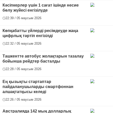
Кәсіпкерлер үшін 1 сағат ішінде несие
бөлу жүйесі енгізілуде
22:39 / 05 маусым 2026
Көпқабатты үйлерді ресімдеуде жаңа
цифрлық тәртіп енгізілді
22:32 / 05 маусым 2026
Ташкентте автобус жолақтарын тазалау
бойынша рейдтер басталды
22:28 / 05 маусым 2026
Ең қызықты стартаптар
пайдаланушыларды смартфоннан
алшақтатқысы келеді
22:26 / 05 маусым 2026
Австралияда 142 мың долларлық