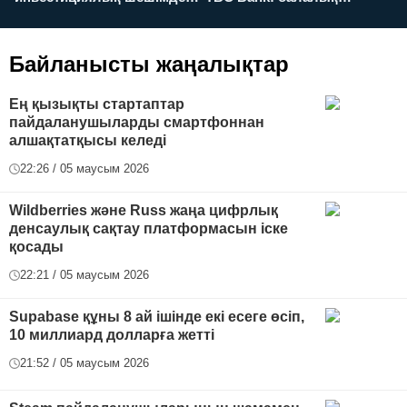
қалай қабылданады?
армандарынан үлкен
а
футболға дейін
Байланысты жаңалықтар
Ең қызықты стартаптар
пайдаланушыларды смартфоннан
алшақтатқысы келеді
22:26 / 05 маусым 2026
Wildberries және Russ жаңа цифрлық
денсаулық сақтау платформасын іске
қосады
22:21 / 05 маусым 2026
Supabase құны 8 ай ішінде екі есеге өсіп,
10 миллиард долларға жетті
21:52 / 05 маусым 2026