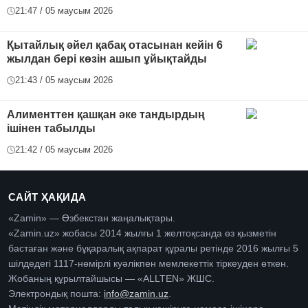
21:47 / 05 маусым 2026
Қытайлық әйел қабақ отасынан кейін 6
жылдан бері көзін ашып ұйықтайды
21:43 / 05 маусым 2026
Алименттен қашқан әке тандырдың
ішінен табылды
21:42 / 05 маусым 2026
САЙТ ҲАҚИДА
«Zamin» — Өзбекстан жаңалықтары.
«Zamin.uz» жобасы 2014 жылғы 1 желтоқсанда өз қызметін
бастаған және бұқаралық ақпарат құралы ретінде 2016 жылғы 5
шілдедегі 1117-нөмірлі куәлікпен мемлекеттік тіркеуден өткен.
Жобаның құрылтайшысы — «ALLTEN» ЖШС.
Электрондық пошта:
info@zamin.uz
.