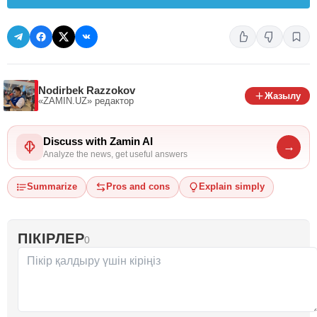
Nodirbek Razzokov
Жазылу
«ZAMIN.UZ»
редактор
Discuss with Zamin AI
→
Analyze the news, get useful answers
Summarize
Pros and cons
Explain simply
ПІКІРЛЕР
0