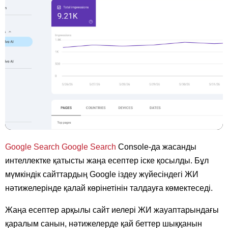
Google Search
Google Search
Console-да жасанды
интеллектке қатысты жаңа есептер іске қосылды. Бұл
мүмкіндік сайттардың Google іздеу жүйесіндегі ЖИ
нәтижелерінде қалай көрінетінін талдауға көмектеседі.
Жаңа есептер арқылы сайт иелері ЖИ жауаптарындағы
қаралым санын, нәтижелерде қай беттер шыққанын