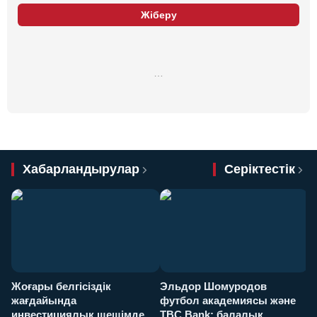
Жіберу
…
Хабарландырулар
Серіктестік
Жоғары белгісіздік
Эльдор Шомуродов
Ж
жағдайында
футбол академиясы және
т
инвестициялық шешімдер
TBC Bank: балалық
O