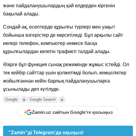
және пайдаланушылардың қай елдерден кіргенін
бақылай алады.
Сондай-ақ, есептерде құрылғы түрлері мен уақыт
бойынша өзгерістер де көрсетіледі. Бұл арқылы сайт
иелері телефон, компьютер немесе басқа
құрылғылардан келетін трафикті талдай алады.
Әзірге бұл функция сынақ режимінде жұмыс істейді. Ол
тек кейбір сайттар үшін қолжетімді болып, кемшіліктер
жойылғаннан кейін барлық пайдаланушыларға
ұсынылады деп күтілуде.
+
+
Google
Google Search
+
Zamin.uz сайтын Google'ге қосыңыз
"Zamin"ді Telegram'да оқыңыз!