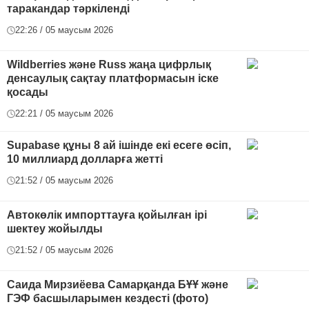
таракандар тәркіленді
22:26 / 05 маусым 2026
Wildberries және Russ жаңа цифрлық
денсаулық сақтау платформасын іске
қосады
22:21 / 05 маусым 2026
Supabase құны 8 ай ішінде екі есеге өсіп,
10 миллиард долларға жетті
21:52 / 05 маусым 2026
Автокөлік импорттауға қойылған ірі
шектеу жойылды
21:52 / 05 маусым 2026
Саида Мирзиёева Самарқанда БҰҰ және
ГЭФ басшыларымен кездесті (фото)