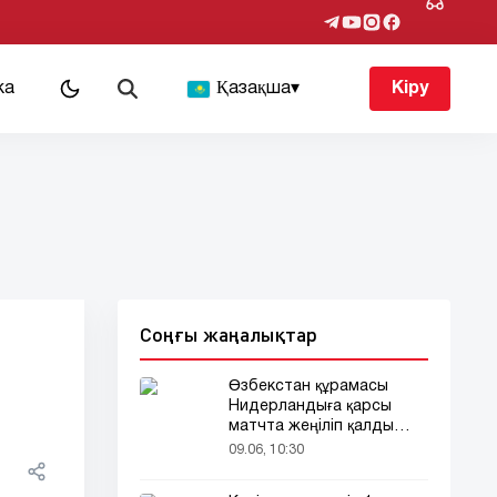
ка
Қазақша
▾
Кіру
Соңғы жаңалықтар
Өзбекстан құрамасы
Нидерландыға қарсы
матчта жеңіліп қалды
(видео)
09.06, 10:30