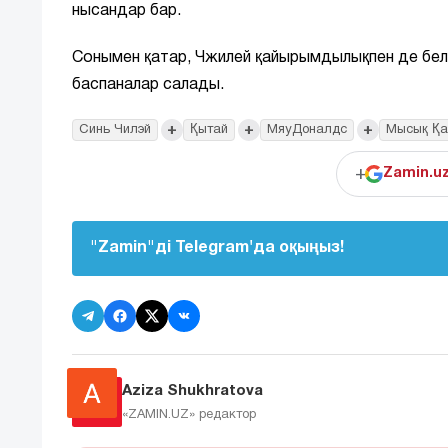
нысандар бар.
Сонымен қатар, Чжилей қайырымдылықпен де бел
баспаналар салады.
+
+
+
Синь Чилэй
Қытай
МяуДоналдс
Мысық Қ
+
Zamin.u
"Zamin"ді Telegram'да оқыңыз!
Aziza Shukhratova
«ZAMIN.UZ»
редактор