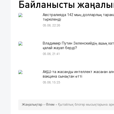
Байланысты жаңалы
Австралияда 142 мың долларлық тарак
тәркіленді
05.06, 22:26
Владимир Путин Зеленскийдің ашық ха
қалай жауап берді?
05.06, 21:41
АҚШ-та жасанды интеллект жасаған ал
вакцина сынақтан өтті
05.06, 15:23
Жаңалықтар
»
Әлем
»
Қытайлық блогер мысықтарына ар