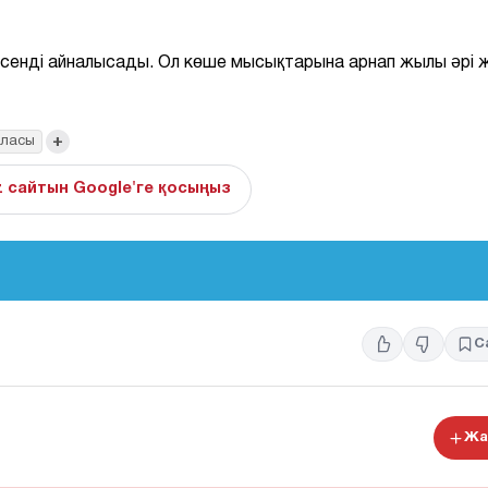
сенді айналысады. Ол көше мысықтарына арнап жылы әрі 
+
аласы
z сайтын Google'ге қосыңыз
С
Жа