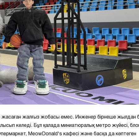
п жасаған жалғыз жобасы емес. Инженер бірнеше жылдан б
ысып келеді. Бұл қалада миниатюралық метро жүйесі, бло
, супермаркет, MeowDonald's кафесі және басқа да көптеген