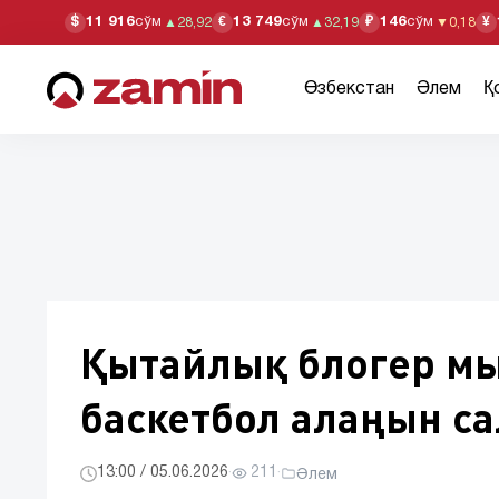
11 916
сўм
13 749
сўм
146
сўм
$
€
₽
¥
▲
28,92
▲
32,19
▼
0,18
Өзбекстан
Әлем
Қ
Қытайлық блогер м
баскетбол алаңын с
13:00 / 05.06.2026
·
211
·
Әлем