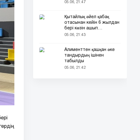
кездесті (фото)
05.06, 21:47
Қытайлық әйел қабақ
отасынан кейін 6 жылдан
бері көзін ашып
ұйықтайды
05.06, 21:43
Алименттен қашқан әке
тандырдың ішінен
табылды
05.06, 21:42
ері
гердің