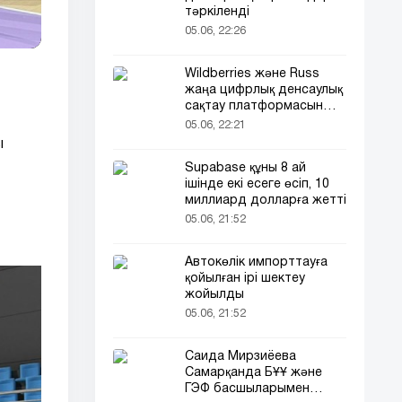
тәркіленді
05.06, 22:26
Wildberries және Russ
жаңа цифрлық денсаулық
сақтау платформасын
іске қосады
05.06, 22:21
ы
Supabase құны 8 ай
ішінде екі есеге өсіп, 10
миллиард долларға жетті
05.06, 21:52
Автокөлік импорттауға
қойылған ірі шектеу
жойылды
05.06, 21:52
Саида Мирзиёева
Самарқанда БҰҰ және
ГЭФ басшыларымен