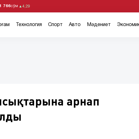
1 766
сўм
▲
4,29
оғам
Технология
Спорт
Авто
Мәдениет
Экономи
ысықтарына арнап
алды