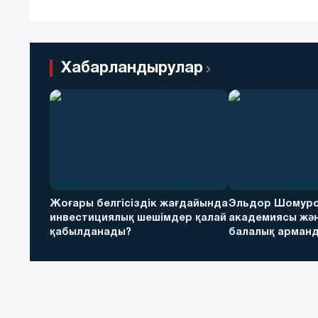
Хабарландырулар
Жоғары белгісіздік жағдайында
Эльдор Шомуро
инвестициялық шешімдер қалай
академиясы жән
қабылданады?
балалық арманд
футболға дейін