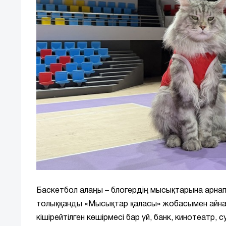
Баскетбол алаңы – блогердің мысықтарына арна
толыққанды «Мысықтар қаласы» жобасымен айнал
кішірейтілген көшірмесі бар үй, банк, кинотеатр