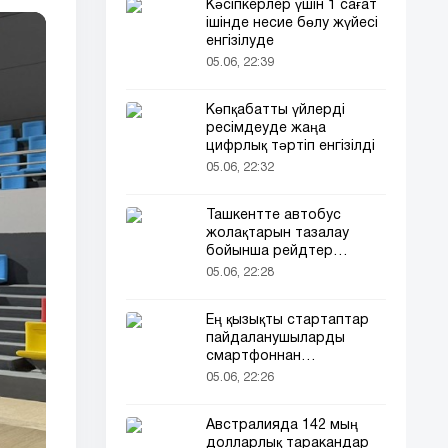
Кәсіпкерлер үшін 1 сағат
ішінде несие бөлу жүйесі
енгізілуде
05.06, 22:39
Көпқабатты үйлерді
ресімдеуде жаңа
цифрлық тәртіп енгізілді
05.06, 22:32
Ташкентте автобус
жолақтарын тазалау
бойынша рейдтер
басталды
05.06, 22:28
Ең қызықты стартаптар
пайдаланушыларды
смартфоннан
алшақтатқысы келеді
05.06, 22:26
Австралияда 142 мың
долларлық таракандар