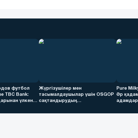
дов футбол
Жүргізушілер мен
Pure Mil
е TBC Bank:
тасымалдаушылар үшін OSGOP
Әр қадам
арынан үлкен
сақтандырудың
адамдарғ
артықшылықтары