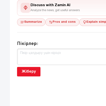
Discuss with Zamin AI
Analyze the news, get useful answers
Summarize
Pros and cons
Explain simp
Пікірлер
0
Жіберу