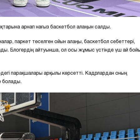
ықтарына арнап нағыз баскетбол алаңын салды.
лар, паркет төселген ойын алаңы, баскетбол себеттері,
ады. Блогердің айтуынша, ол осы жұмыс үстінде үш ай бой
рдегі парақшалары арқылы көрсетті. Кадрлардан оның
е болады.