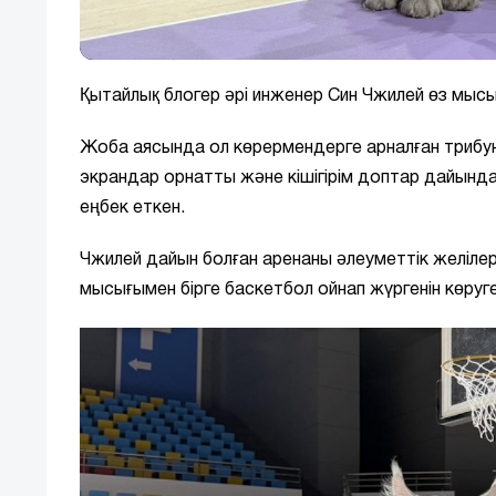
Қытайлық блогер әрі инженер Син Чжилей өз мыс
Жоба аясында ол көрермендерге арналған трибуна
экрандар орнатты және кішігірім доптар дайынд
еңбек еткен.
Чжилей дайын болған аренаны әлеуметтік желіле
мысығымен бірге баскетбол ойнап жүргенін көруг