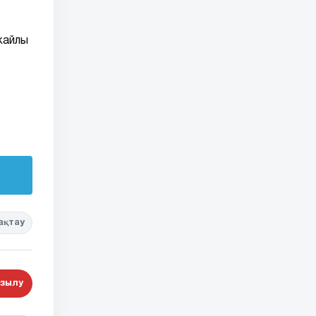
жайлы
ақтау
зылу