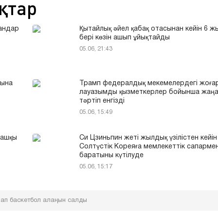
қтар
андар
Қытайлық әйел қабақ отасынан кейін 6 
бері көзін ашып ұйықтайды
05.06, 21:43
тына
Трамп федералдық мекемелердегі жоға
лауазымды қызметкерлер бойынша жаң
тәртіп енгізді
05.06, 15:49
ғашқы
Си Цзиньпин жеті жылдық үзілістен кейін
Солтүстік Кореяға мемлекеттік сапарме
баратыны күтілуде
05.06, 15:17
нап баскетбол алаңын салды