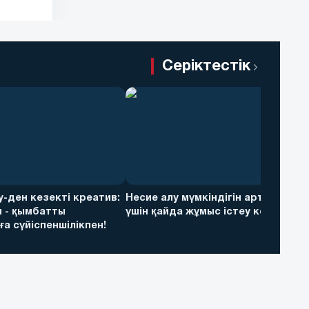
Серіктестік
ky-ден кезекті креатив:
Несие алу мүмкіндігін арттыру
 - қымбатты
үшін қайда жұмыс істеу керек
а сүйіспеншілікпен!