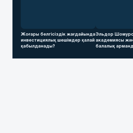
Жоғары белгісіздік жағдайында
Эльдор Шомуро
инвестициялық шешімдер қалай
академиясы жән
қабылданады?
балалық арманд
футболға дейін