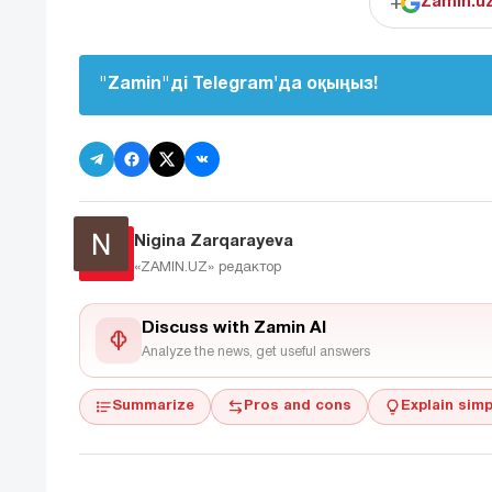
+
Zamin.u
"Zamin"ді Telegram'да оқыңыз!
Nigina Zarqarayeva
«ZAMIN.UZ»
редактор
Discuss with Zamin AI
Analyze the news, get useful answers
Summarize
Pros and cons
Explain simp