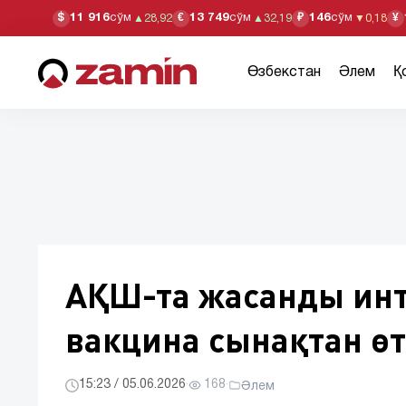
11 916
сўм
13 749
сўм
146
сўм
$
€
₽
¥
▲
28,92
▲
32,19
▼
0,18
Өзбекстан
Әлем
Қ
АҚШ-та жасанды инт
вакцина сынақтан өт
15:23 / 05.06.2026
·
168
·
Әлем