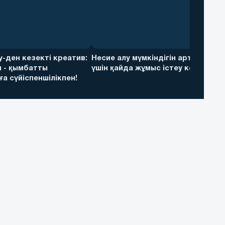
ky-ден кезекті креатив:
Несие алу мүмкіндігін арттыру
 - қымбатты
үшін қайда жұмыс істеу керек
а сүйіспеншілікпен!