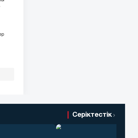
ры
а
ер
Серіктестік