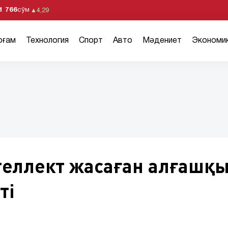
1 766
сўм
▲
4,29
оғам
Технология
Спорт
Авто
Мәдениет
Экономи
еллект жасаған алғашқ
ті