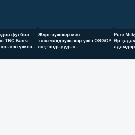
дов футбол
Жүргізушілер мен
Pure Mil
е TBC Bank:
тасымалдаушылар үшін OSGOP
Әр қадам
арынан үлкен
сақтандырудың
адамдарғ
артықшылықтары