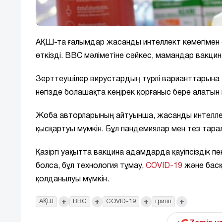
АҚШ-та ғалымдар жасанды интеллект көмегімен ә
өткізді. BBC мәліметіне сәйкес, мамандар вакц
Зерттеушілер вирустардың түрлі варианттарына 
негізде болашақта кеңірек қорғаныс бере алатын 
Жоба авторларының айтуынша, жасанды интеллек
қысқартуы мүмкін. Бұл пандемиялар мен тез тара
Қазіргі уақытта вакцина адамдарда қауіпсіздік пе
болса, бұл технология тұмау,
COVID-19
және басқ
қолданылуы мүмкін.
+
+
+
+
АҚШ
BBC
COVID-19
грипп