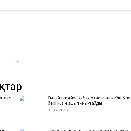
…
қтар
андар
Қытайлық әйел қабақ отасынан кейін 6 
бері көзін ашып ұйықтайды
05.06, 21:43