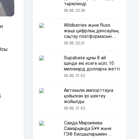
тәркіленді
05.06, 22:26
Wildberries және Russ
ан
жаңа цифрлық денсаулық
сақтау платформасын
іске қосады
05.06, 22:21
Осы
Supabase құны 8 ай
ішінде екі есеге өсіп, 10
миллиард долларға жетті
05.06, 21:52
Автокөлік импорттауға
ң
қойылған ірі шектеу
жойылды
05.06, 21:52
Саида Мирзиёева
Самарқанда БҰҰ және
ГЭФ басшыларымен