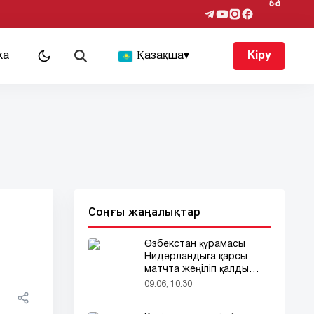
ка
Қазақша
▾
Кіру
Соңғы жаңалықтар
ы
Өзбекстан құрамасы
Нидерландыға қарсы
матчта жеңіліп қалды
(видео)
09.06, 10:30