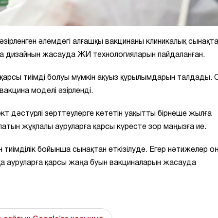
зірленген әлемдегі алғашқы вакцинаны клиникалық сынақт
ина дизайнын жасауда ЖИ технологияларын пайдаланған.
қарсы тиімді болуы мүмкін ақуыз құрылымдарын талдады. 
вакцина моделі әзірленді.
т дәстүрлі зерттеулерге кететін уақытты бірнеше жылға
латын жұқпалы ауруларға қарсы күресте зор маңызға ие.
н тиімділік бойынша сынақтан өткізілуде. Егер нәтижелер о
а ауруларға қарсы жаңа буын вакциналарын жасауда