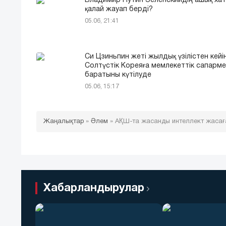
Владимир Путин Зеленскийдің ашық ха
қалай жауап берді?
05.06, 21:41
Си Цзиньпин жеті жылдық үзілістен кейі
Солтүстік Кореяға мемлекеттік сапарм
баратыны күтілуде
05.06, 15:17
Жаңалықтар
»
Әлем
»
АҚШ-та жасанды интеллект жасаға
Хабарландырулар