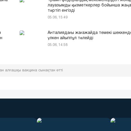
тына
Трамп федералдық мекемелердегі жоға
лауазымды қызметкерлер бойынша жаң
тәртіп енгізді
05.06, 15:49
н
Анталиядағы жағажайда темекі шеккенд
ен
үлкен айыппұл төлейді
05.06, 14:58
н алғашқы вакцина сынақтан өтті