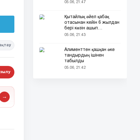
кездесті (фото)
05.06, 21:47
Қытайлық әйел қабақ
отасынан кейін 6 жылдан
бері көзін ашып
ұйықтайды
05.06, 21:43
ақтау
Алименттен қашқан әке
тандырдың ішінен
табылды
05.06, 21:42
зылу
→