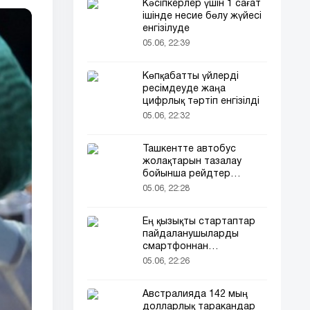
Кәсіпкерлер үшін 1 сағат
ішінде несие бөлу жүйесі
енгізілуде
05.06, 22:39
Көпқабатты үйлерді
ресімдеуде жаңа
цифрлық тәртіп енгізілді
05.06, 22:32
Ташкентте автобус
жолақтарын тазалау
бойынша рейдтер
басталды
05.06, 22:28
Ең қызықты стартаптар
пайдаланушыларды
смартфоннан
алшақтатқысы келеді
05.06, 22:26
Австралияда 142 мың
долларлық таракандар