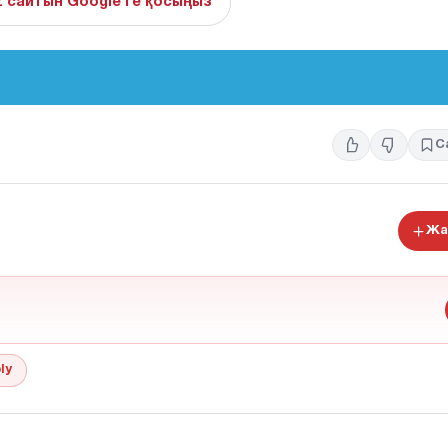
z сайтын Google'ге қосыңыз
С
Жа
ly