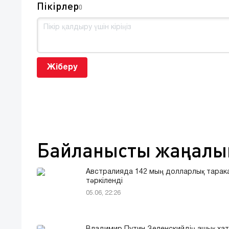
Пікірлер
0
Жіберу
Байланысты жаңалы
Австралияда 142 мың долларлық тарак
тәркіленді
05.06, 22:26