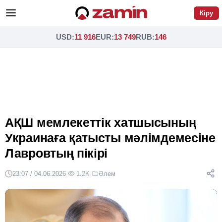
Кіру
USD
:
11 916
EUR
:
13 749
RUB
:
146
АҚШ мемлекеттік хатшысының
Украинаға қатысты мәлімдемесіне
Лавровтың пікірі
23:07 / 04.06.2026
·
1.2K
·
Әлем