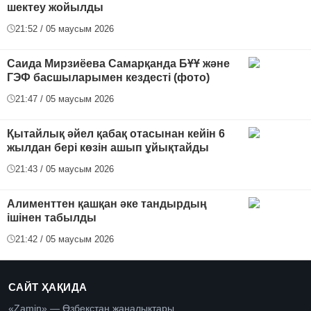
шектеу жойылды
21:52 / 05 маусым 2026
Саида Мирзиёева Самарқанда БҰҰ және
ГЭФ басшыларымен кездесті (фото)
21:47 / 05 маусым 2026
Қытайлық әйел қабақ отасынан кейін 6
жылдан бері көзін ашып ұйықтайды
21:43 / 05 маусым 2026
Алименттен қашқан әке тандырдың
ішінен табылды
21:42 / 05 маусым 2026
САЙТ ҲАҚИДА
«Zamin» — Өзбекстан жаңалықтары.