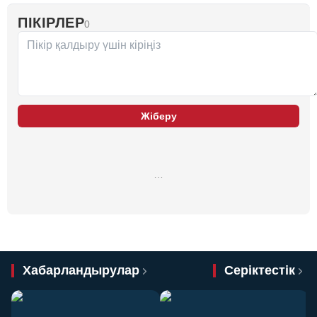
ПІКІРЛЕР
0
Жіберу
…
Хабарландырулар
Серіктестік