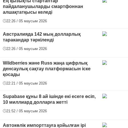
Ең қызықты стартаптар
пайдаланушыларды смартфоннан
алшақтатқысы келеді
22:26 / 05 маусым 2026
Австралияда 142 мың долларлық
таракандар тәркіленді
22:26 / 05 маусым 2026
Wildberries және Russ жаңа цифрлық
денсаулық сақтау платформасын іске
қосады
22:21 / 05 маусым 2026
Supabase құны 8 ай ішінде екі есеге өсіп,
10 миллиард долларға жетті
21:52 / 05 маусым 2026
Автокөлік импорттауға қойылған ірі