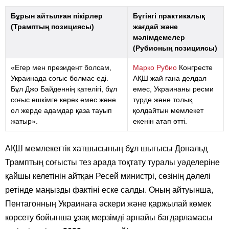
Бұрын айтылған пікірлер
Бүгінгі практикалық
(Трамптың позициясы)
жағдай және
мәлімдемелер
(Рубионың позициясы)
«Егер мен президент болсам,
Марко Рубио
Конгресте
Украинада соғыс болмас еді.
АҚШ жай ғана делдал
Бұл Джо Байденнің қателігі, бұл
емес, Украинаны ресми
соғыс ешкімге керек емес және
түрде және толық
ол жерде адамдар қаза тауып
қолдайтын мемлекет
жатыр».
екенін атап өтті.
АҚШ мемлекеттік хатшысының бұл шығысы Дональд
Трамптың соғысты тез арада тоқтату туралы уәделеріне
қайшы келетінін айтқан Ресей министрі, сөзінің дәлелі
ретінде маңызды фактіні еске салды. Оның айтуынша,
Пентагонның Украинаға әскери және қаржылай көмек
көрсету бойынша ұзақ мерзімді арнайы бағдарламасы