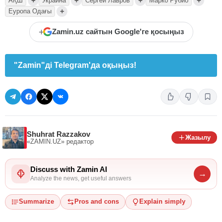
+
+
+
+
АҚШ
Украина
Сергей Лавров
Марко Рубио
+
Еуропа Одағы
+
Zamin.uz сайтын Google'ге қосыңыз
"Zamin"ді Telegram'да оқыңыз!
Shuhrat Razzakov
Жазылу
«ZAMIN.UZ»
редактор
Discuss with Zamin AI
→
Analyze the news, get useful answers
Summarize
Pros and cons
Explain simply