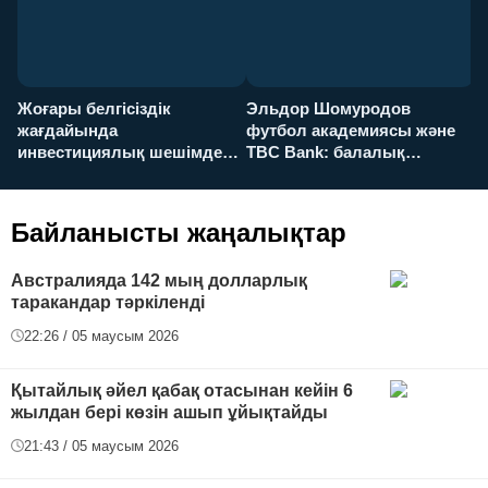
Жоғары белгісіздік
Эльдор Шомуродов
Ж
жағдайында
футбол академиясы және
т
инвестициялық шешімдер
TBC Bank: балалық
O
қалай қабылданады?
армандарынан үлкен
а
футболға дейін
Байланысты жаңалықтар
Австралияда 142 мың долларлық
таракандар тәркіленді
22:26 / 05 маусым 2026
Қытайлық әйел қабақ отасынан кейін 6
жылдан бері көзін ашып ұйықтайды
21:43 / 05 маусым 2026