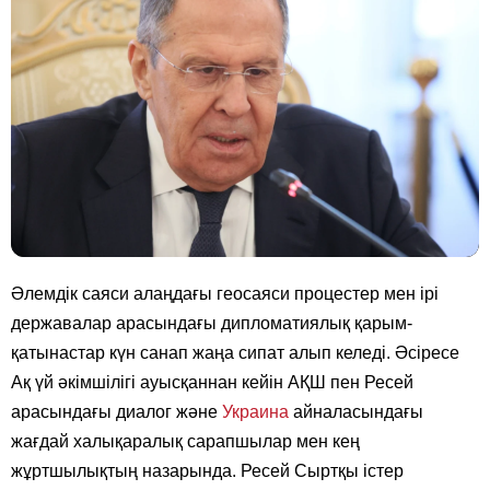
Әлемдік саяси алаңдағы геосаяси процестер мен ірі
державалар арасындағы дипломатиялық қарым-
қатынастар күн санап жаңа сипат алып келеді. Әсіресе
Ақ үй әкімшілігі ауысқаннан кейін АҚШ пен Ресей
арасындағы диалог және
Украина
айналасындағы
жағдай халықаралық сарапшылар мен кең
жұртшылықтың назарында. Ресей Сыртқы істер