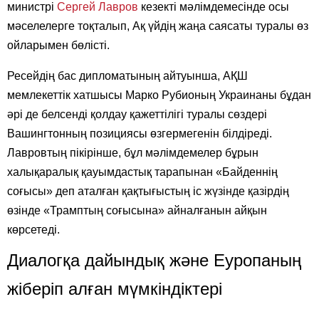
министрі
Сергей Лавров
кезекті мәлімдемесінде осы
мәселелерге тоқталып, Ақ үйдің жаңа саясаты туралы өз
ойларымен бөлісті.
Ресейдің бас дипломатының айтуынша, АҚШ
мемлекеттік хатшысы Марко Рубионың Украинаны бұдан
әрі де белсенді қолдау қажеттілігі туралы сөздері
Вашингтонның позициясы өзгермегенін білдіреді.
Лавровтың пікірінше, бұл мәлімдемелер бұрын
халықаралық қауымдастық тарапынан «Байденнің
соғысы» деп аталған қақтығыстың іс жүзінде қазірдің
өзінде «Трамптың соғысына» айналғанын айқын
көрсетеді.
Диалогқа дайындық және Еуропаның
жіберіп алған мүмкіндіктері