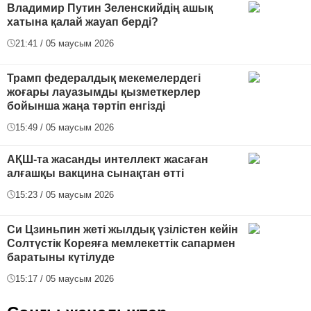
Владимир Путин Зеленскийдің ашық
хатына қалай жауап берді?
21:41 / 05 маусым 2026
Трамп федералдық мекемелердегі
жоғары лауазымды қызметкерлер
бойынша жаңа тәртіп енгізді
15:49 / 05 маусым 2026
АҚШ-та жасанды интеллект жасаған
алғашқы вакцина сынақтан өтті
15:23 / 05 маусым 2026
Си Цзиньпин жеті жылдық үзілістен кейін
Солтүстік Кореяға мемлекеттік сапармен
баратыны күтілуде
15:17 / 05 маусым 2026