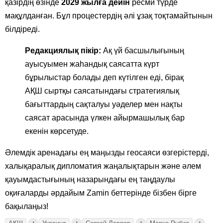
қазірдің өзінде
2029 жылға дейін
ресми түрде
мақұлданған. Бұл процестердің әлі ұзақ тоқтамайтынын
білдіреді.
Редакциялық пікір:
Ақ үй басшылығының
ауысуымен жаһандық саясатта күрт
бұрылыстар болады деп күтілген еді, бірақ
АҚШ сыртқы саясатындағы стратегиялық
бағыттардың сақталуы уәделер мен нақты
саясат арасында үлкен айырмашылық бар
екенін көрсетуде.
Әлемдік аренадағы ең маңызды геосаяси өзгерістерді,
халықаралық дипломатия жаңалықтарын және әлем
қауымдастығының назарындағы ең таңдаулы
оқиғаларды әрдайым Zamin беттерінде бізбен бірге
бақылаңыз!