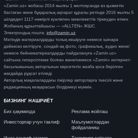
«Zamin.uz» жобасы 2014 жылғы 1 желтоқсанда өз қызметін
бастаған және бұқаралық ақпарат құралы ретінде 2016 жылғы 5
шілдедегі 1117-нөмірлі куәлікпен мемлекеттік тіркеуден өткен.
Жобаның құрылтайшысы — «ALLTEN» ЖШС.
Электрондық пошта:
info@zamin.uz
.
Мәтіндік материалдарды толық көшіруге немесе ішінара
дәйексөз келтіруге, сондай-ақ фото, графикалық, аудио және/
немесе бейнематериалдарды пайдалануға «Zamin.uz»
сайтына гиперсілтеме болған және/немесе «Zamin» интернет-
басылымының авторлығын көрсететін жазба қоса берілген
жағдайда рұқсат етіледі.
Авторлық мақалалардағы пікірлер авторларға тиесілі және
редакцияның көзқарасын білдірмеуі мүмкін.
БИЗНИНГ НАШРИЁТ
Биз ҳақимизда
Реклама жойлаш
Инвесторлар учун таклиф
Маълумотлардан
фойдаланиш
Ишга таклиф этамиз
Таҳририят сиёсати