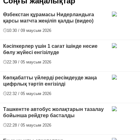
Соңғы жаңалықтар
Өзбекстан құрамасы Нидерландыға
қарсы матчта жеңіліп қалды (видео)
10:30 / 09 маусым 2026
Кәсіпкерлер үшін 1 сағат ішінде несие
бөлу жүйесі енгізілуде
22:39 / 05 маусым 2026
Көпқабатты үйлерді ресімдеуде жаңа
цифрлық тәртіп енгізілді
22:32 / 05 маусым 2026
Ташкентте автобус жолақтарын тазалау
бойынша рейдтер басталды
22:28 / 05 маусым 2026