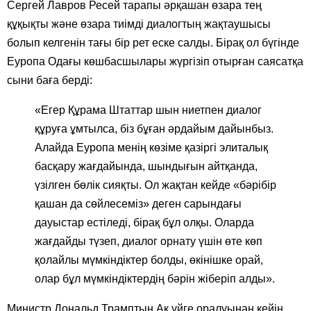
Сергей Лавров Ресей тарапы әрқашан өзара тең
құқықты және өзара тиімді диалогтың жақтаушысы
болып келгенін тағы бір рет еске салды. Бірақ ол бүгінде
Еуропа Одағы көшбасшылары жүргізіп отырған саясатқа
сыни баға берді:
«Егер Құрама Штаттар шын ниетпен диалог
құруға ұмтылса, біз бұған әрдайым дайынбыз.
Алайда Еуропа менің көзіме қазіргі элиталық
басқару жағдайында, шындығын айтқанда,
үзілген бөлік сияқты. Ол жақтан кейде «бәрібір
қашан да сөйлесеміз» деген сарындағы
дауыстар естіледі, бірақ бұл олқы. Оларда
жағдайды түзеп, диалог орнату үшін өте көп
қолайлы мүмкіндіктер болды, өкінішке орай,
олар бұл мүмкіндіктердің бәрін жіберіп алды».
Министр Дональд Трамптың Ақ үйге оралуынан кейін