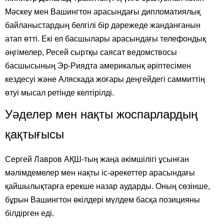
Мәскеу мен Вашингтон арасындағы дипломатиялық
байланыстардың белгілі бір дәрежеде жанданғанын
атап өтті. Екі ел басшылары арасындағы телефондық
әңгімелер, Ресей сыртқы саясат ведомствосы
басшысының Эр-Риядта америкалық әріптесімен
кездесуі және Аляскада жоғары деңгейдегі саммиттің
өтуі мысал ретінде келтірілді.
Уәделер мен нақты жоспарлардың
қақтығысы
Сергей Лавров АҚШ-тың жаңа әкімшілігі ұсынған
мәлімдемелер мен нақты іс-әрекеттер арасындағы
қайшылықтарға ерекше назар аударды. Оның сөзінше,
бұрын Вашингтон өкілдері мүлдем басқа позицияны
білдірген еді.