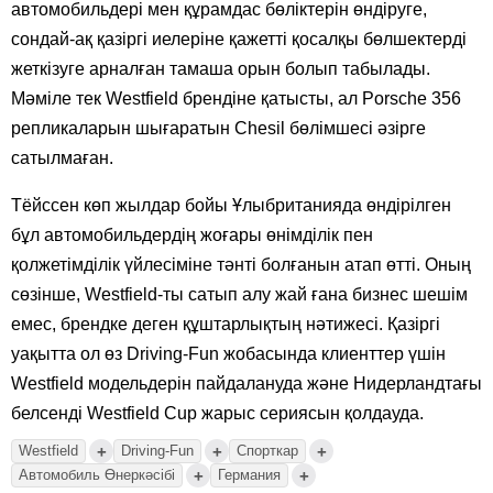
автомобильдері мен құрамдас бөліктерін өндіруге,
сондай-ақ қазіргі иелеріне қажетті қосалқы бөлшектерді
жеткізуге арналған тамаша орын болып табылады.
Мәміле тек Westfield брендіне қатысты, ал Porsche 356
репликаларын шығаратын Chesil бөлімшесі әзірге
сатылмаған.
Тёйссен көп жылдар бойы Ұлыбританияда өндірілген
бұл автомобильдердің жоғары өнімділік пен
қолжетімділік үйлесіміне тәнті болғанын атап өтті. Оның
сөзінше, Westfield-ты сатып алу жай ғана бизнес шешім
емес, брендке деген құштарлықтың нәтижесі. Қазіргі
уақытта ол өз Driving-Fun жобасында клиенттер үшін
Westfield модельдерін пайдалануда және Нидерландтағы
белсенді Westfield Cup жарыс сериясын қолдауда.
+
+
+
Westfield
Driving-Fun
Спорткар
+
+
Автомобиль Өнеркәсібі
Германия