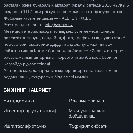
бастаған және бұқаралық ақпарат құралы ретінде 2016 жылғы 5
шілдедегі 1117-нөмірлі куәлікпен мемлекеттік тіркеуден өткен.
Жобаның құрылтайшысы — «ALLTEN» ЖШС.
Электрондық пошта:
info@zamin.uz
.
Мәтіндік материалдарды толық көшіруге немесе ішінара
дәйексөз келтіруге, сондай-ақ фото, графикалық, аудио және/
немесе бейнематериалдарды пайдалануға «Zamin.uz»
сайтына гиперсілтеме болған және/немесе «Zamin» интернет-
басылымының авторлығын көрсететін жазба қоса берілген
жағдайда рұқсат етіледі.
Авторлық мақалалардағы пікірлер авторларға тиесілі және
редакцияның көзқарасын білдірмеуі мүмкін.
БИЗНИНГ НАШРИЁТ
Биз ҳақимизда
Реклама жойлаш
Инвесторлар учун таклиф
Маълумотлардан
фойдаланиш
Ишга таклиф этамиз
Таҳририят сиёсати