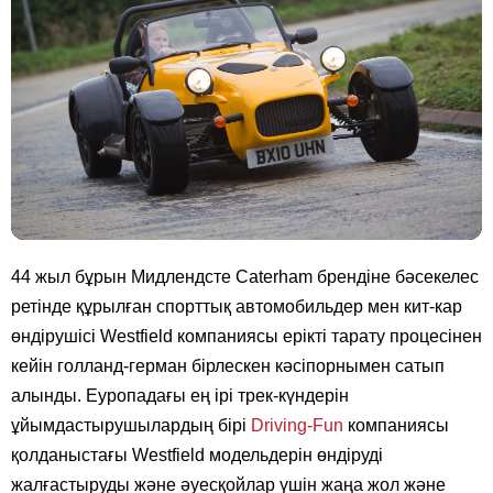
44 жыл бұрын Мидлендсте Caterham брендіне бәсекелес
ретінде құрылған спорттық автомобильдер мен кит-кар
өндірушісі Westfield компаниясы ерікті тарату процесінен
кейін голланд-герман бірлескен кәсіпорнымен сатып
алынды. Еуропадағы ең ірі трек-күндерін
ұйымдастырушылардың бірі
Driving-Fun
компаниясы
қолданыстағы Westfield модельдерін өндіруді
жалғастыруды және әуесқойлар үшін жаңа жол және