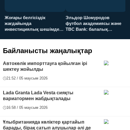
Жоғары белгісіздік
Эльдор Шомуродов
Ж
жағдайында
футбол академиясы және
т
инвестициялық шешімдер
TBC Bank: балалық
O
қалай қабылданады?
армандарынан үлкен
а
футболға дейін
Байланысты жаңалықтар
Автокөлік импорттауға қойылған ірі
шектеу жойылды
21:52 / 05 маусым 2026
Lada Granta Lada Vesta сияқты
вариатормен жабдықталады
16:58 / 05 маусым 2026
Ұлыбританияда көліктер қартайып
барады, бірақ сатып алушылар әлі де