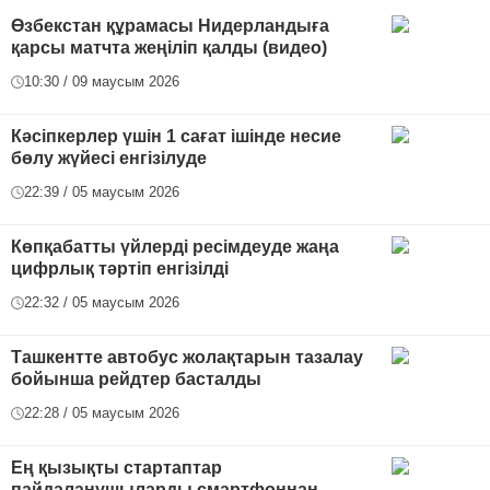
Өзбекстан құрамасы Нидерландыға
қарсы матчта жеңіліп қалды (видео)
10:30 / 09 маусым 2026
Кәсіпкерлер үшін 1 сағат ішінде несие
бөлу жүйесі енгізілуде
22:39 / 05 маусым 2026
Көпқабатты үйлерді ресімдеуде жаңа
цифрлық тәртіп енгізілді
22:32 / 05 маусым 2026
Ташкентте автобус жолақтарын тазалау
бойынша рейдтер басталды
22:28 / 05 маусым 2026
Ең қызықты стартаптар
пайдаланушыларды смартфоннан