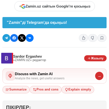
+
Zamin.uz сайтын Google'ге қосыңыз
"Zamin"ді Telegram'да оқыңыз!
Sardor Ergashev
Жазылу
«ZAMIN.UZ»
редактор
Discuss with Zamin AI
→
Analyze the news, get useful answers
Summarize
Pros and cons
Explain simply
ПІКІРЛЕР
0