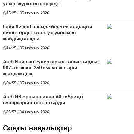
үлкен жүрістен қорқады
15:25 / 05 маусым 2026
Lada Azimut әлемде бірегей алдыңғы
әйнектерді жылыту жүйесімен
жабдықталады
14:25 / 05 маусым 2026
Audi Nuvolari суперкарын таныстырды:
987 а.к. және 350 км/сағ жоғары
жылдамдық
04:55 / 05 маусым 2026
Audi R8 орнына жаңа V8 гибридті
суперкарын таныстырды
23:57 / 04 маусым 2026
Соңғы жаңалықтар