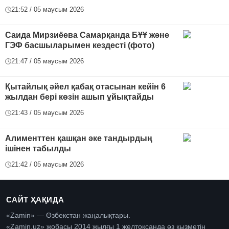
21:52 / 05 маусым 2026
Саида Мирзиёева Самарқанда БҰҰ және
ГЭФ басшыларымен кездесті (фото)
21:47 / 05 маусым 2026
Қытайлық әйел қабақ отасынан кейін 6
жылдан бері көзін ашып ұйықтайды
21:43 / 05 маусым 2026
Алименттен қашқан әке тандырдың
ішінен табылды
21:42 / 05 маусым 2026
САЙТ ҲАҚИДА
«Zamin» — Өзбекстан жаңалықтары.
«Zamin.uz» жобасы 2014 жылғы 1 желтоқсанда өз қызметін