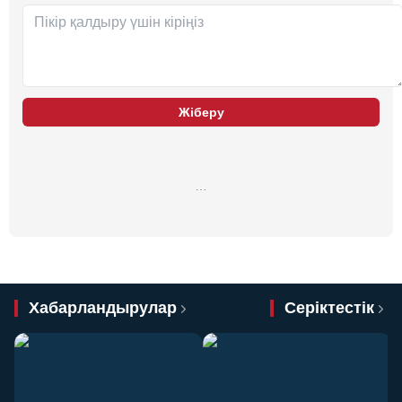
Жіберу
…
Хабарландырулар
Серіктестік