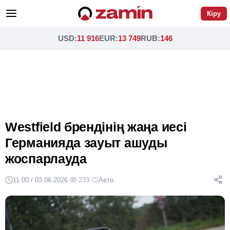
Кіру
USD
:
11 916
EUR
:
13 749
RUB
:
146
Westfield брендінің жаңа иесі
Германияда зауыт ашуды
жоспарлауда
11:00 / 03.06.2026
·
233
·
Авто