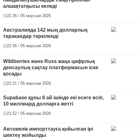
алшақтатқысы келеді
22:26 / 05 маусым 2026
Австралияда 142 мың долларлық
таракандар тәркіленді
22:26 / 05 маусым 2026
Wildberries және Russ жаңа цифрлық
денсаулық сақтау платформасын іске
қосады
22:21 / 05 маусым 2026
Supabase құны 8 ай ішінде екі есеге өсіп,
10 миллиард долларға жетті
21:52 / 05 маусым 2026
Автокөлік импорттауға қойылған ірі
шектеу жойылды