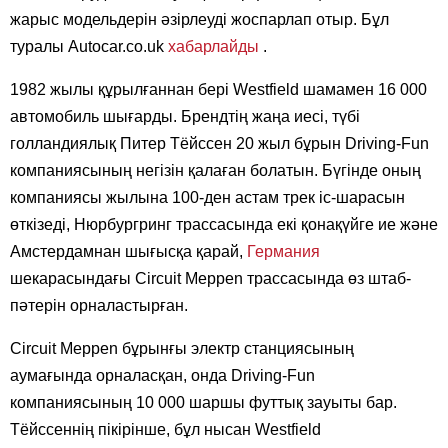
жарыс модельдерін әзірлеуді жоспарлап отыр. Бұл
туралы Autocar.co.uk
хабарлайды
.
1982 жылы құрылғаннан бері Westfield шамамен 16 000
автомобиль шығарды. Брендтің жаңа иесі, түбі
голландиялық Питер Тёйссен 20 жыл бұрын Driving-Fun
компаниясының негізін қалаған болатын. Бүгінде оның
компаниясы жылына 100-ден астам трек іс-шарасын
өткізеді, Нюрбургринг трассасында екі қонақүйге ие және
Амстердамнан шығысқа қарай,
Германия
шекарасындағы Circuit Meppen трассасында өз штаб-
пәтерін орналастырған.
Circuit Meppen бұрынғы электр станциясының
аумағында орналасқан, онда Driving-Fun
компаниясының 10 000 шаршы футтық зауыты бар.
Тёйссеннің пікірінше, бұл нысан Westfield