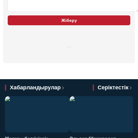
Жіберу
…
Хабарландырулар
Серіктестік