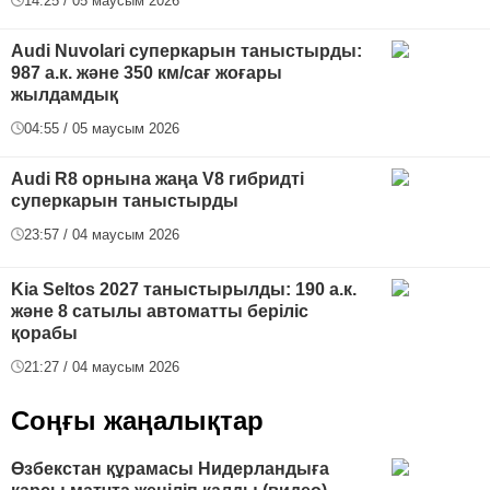
14:25 / 05 маусым 2026
Audi Nuvolari суперкарын таныстырды:
987 а.к. және 350 км/сағ жоғары
жылдамдық
04:55 / 05 маусым 2026
Audi R8 орнына жаңа V8 гибридті
суперкарын таныстырды
23:57 / 04 маусым 2026
Kia Seltos 2027 таныстырылды: 190 а.к.
және 8 сатылы автоматты беріліс
қорабы
21:27 / 04 маусым 2026
Соңғы жаңалықтар
Өзбекстан құрамасы Нидерландыға