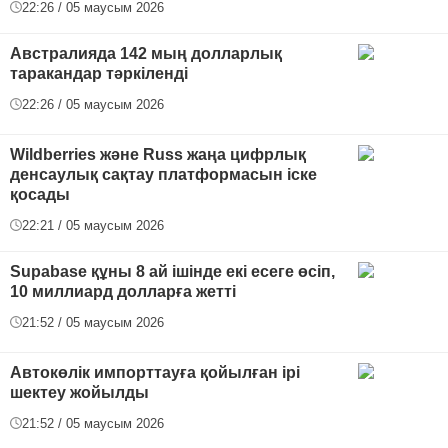
22:26 / 05 маусым 2026
Австралияда 142 мың долларлық
таракандар тәркіленді
22:26 / 05 маусым 2026
Wildberries және Russ жаңа цифрлық
денсаулық сақтау платформасын іске
қосады
22:21 / 05 маусым 2026
Supabase құны 8 ай ішінде екі есеге өсіп,
10 миллиард долларға жетті
21:52 / 05 маусым 2026
Автокөлік импорттауға қойылған ірі
шектеу жойылды
21:52 / 05 маусым 2026