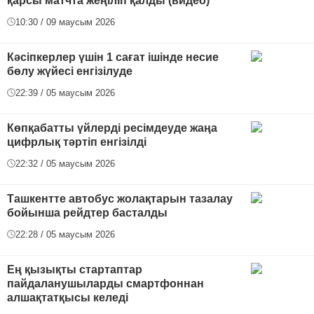
қарсы матчта жеңіліп қалды (видео)
10:30 / 09 маусым 2026
Кәсіпкерлер үшін 1 сағат ішінде несие
бөлу жүйесі енгізілуде
22:39 / 05 маусым 2026
Көпқабатты үйлерді ресімдеуде жаңа
цифрлық тәртіп енгізілді
22:32 / 05 маусым 2026
Ташкентте автобус жолақтарын тазалау
бойынша рейдтер басталды
22:28 / 05 маусым 2026
Ең қызықты стартаптар
пайдаланушыларды смартфоннан
алшақтатқысы келеді