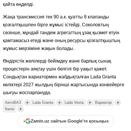
қайта өңделді.
Жаңа трансмиссия тек 90 а.к. қуатты 8 клапанды
қозғалтқышпен бірге жұмыс істейді. Соколовтың
сөзінше, мұндай тандем агрегаттың ұзақ қызмет етуін
қамтамасыз етеді және оның ресурсы қозғалтқыштың
жұмыс мерзіміне жақын болады.
Өндірістік желілерді бейімдеу және барлық сынақ
процестерін аяқтау үшін белгілі бір уақыт қажет.
Сондықтан вариатормен жабдықталған Lada Granta
көліктері 2027 жылдың бірінші жартысында конвейерге
шығуы жоспарлануда.
+
+
+
+
АвтоВАЗ
Lada Granta
Lada Vesta
Вариатор
+
Көлік
+
Zamin.uz сайтын Google'ге қосыңыз