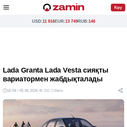
Кіру
USD
:
11 916
EUR
:
13 749
RUB
:
146
Lada Granta Lada Vesta сияқты
вариатормен жабдықталады
16:58 / 05.06.2026
·
332
·
Авто