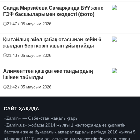
Саида Мирзиёева Самарқанда БҰҰ және
ГЭФ басшыларымен кездесті (фото)
21:47 / 05 маусым 2026
Қытайлық әйел қабақ отасынан кейін 6
жылдан бері көзін ашып ұйықтайды
21:43 / 05 маусым 2026
Алименттен қашқан әке тандырдың
ішінен табылды
21:42 / 05 маусым 2026
САЙТ ҲАҚИДА
«Zamin» — Өзбекстан жаңалықтары.
«Zamin.uz» жобасы 2014 жылғы 1 желтоқсанда өз қызметін
бастаған және бұқаралық ақпарат құралы ретінде 2016 жылғы 5
шілдедегі 1117-нөмірлі куәлікпен мемлекеттік тіркеуден өткен.