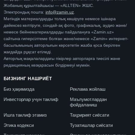
Жобаның құрылтайшысы — «ALLTEN» ЖШС.
Электрондық пошта:
info@zamin.uz
.
Мәтіндік материалдарды толық көшіруге немесе ішінара
дәйексөз келтіруге, сондай-ақ фото, графикалық, аудио және/
немесе бейнематериалдарды пайдалануға «Zamin.uz»
сайтына гиперсілтеме болған және/немесе «Zamin» интернет-
басылымының авторлығын көрсететін жазба қоса берілген
жағдайда рұқсат етіледі.
Авторлық мақалалардағы пікірлер авторларға тиесілі және
редакцияның көзқарасын білдірмеуі мүмкін.
БИЗНИНГ НАШРИЁТ
Биз ҳақимизда
Реклама жойлаш
Инвесторлар учун таклиф
Маълумотлардан
фойдаланиш
Ишга таклиф этамиз
Таҳририят сиёсати
Этика кодекси
Тузатишлар сиёсати