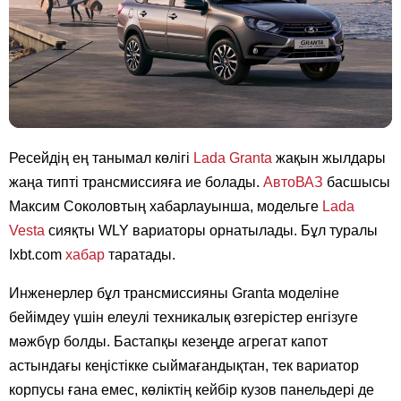
Ресейдің ең танымал көлігі
Lada Granta
жақын жылдары
жаңа типті трансмиссияға ие болады.
АвтоВАЗ
басшысы
Максим Соколовтың хабарлауынша, модельге
Lada
Vesta
сияқты WLY вариаторы орнатылады. Бұл туралы
Ixbt.com
хабар
таратады.
Инженерлер бұл трансмиссияны Granta моделіне
бейімдеу үшін елеулі техникалық өзгерістер енгізуге
мәжбүр болды. Бастапқы кезеңде агрегат капот
астындағы кеңістікке сыймағандықтан, тек вариатор
корпусы ғана емес, көліктің кейбір кузов панельдері де