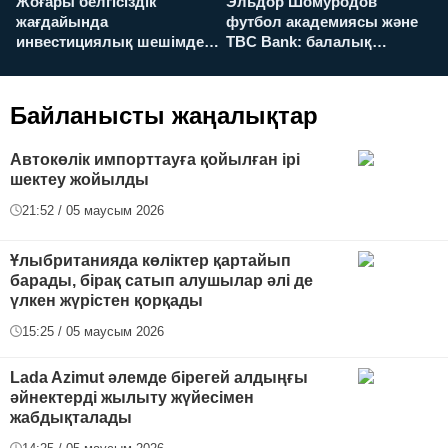
Жоғары белгісіздік
Эльдор Шомуродов
Ж
жағдайында
футбол академиясы және
т
инвестициялық шешімдер
TBC Bank: балалық
O
қалай қабылданады?
армандарынан үлкен
а
футболға дейін
Байланысты жаңалықтар
Автокөлік импорттауға қойылған ірі
шектеу жойылды
21:52 / 05 маусым 2026
Ұлыбританияда көліктер қартайып
барады, бірақ сатып алушылар әлі де
үлкен жүрістен қорқады
15:25 / 05 маусым 2026
Lada Azimut әлемде бірегей алдыңғы
әйнектерді жылыту жүйесімен
жабдықталады