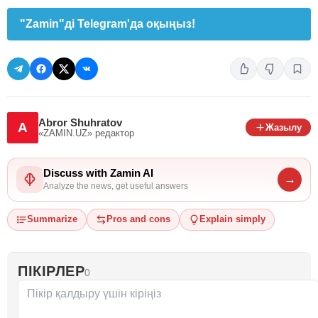
"Zamin"ді Telegram'да оқыңыз!
Abror Shuhratov
A
Жазылу
«ZAMIN.UZ»
редактор
Discuss with Zamin AI
→
Analyze the news, get useful answers
Summarize
Pros and cons
Explain simply
ПІКІРЛЕР
0