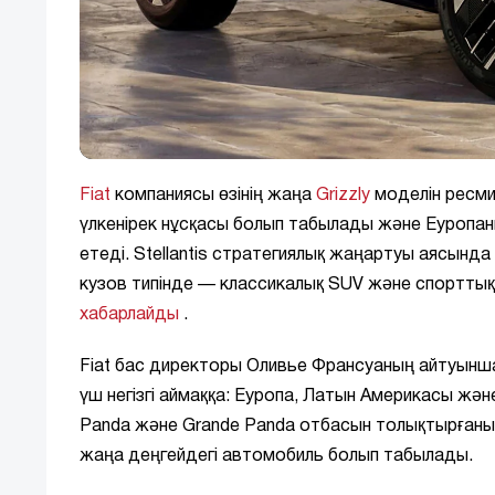
Fiat
компаниясы өзінің жаңа
Grizzly
моделін ресм
үлкенірек нұсқасы болып табылады және Еуропа
етеді. Stellantis стратегиялық жаңартуы аясынд
кузов типінде — классикалық SUV және спорттық
хабарлайды
.
Fiat бас директоры Оливье Франсуаның айтуынш
үш негізгі аймаққа: Еуропа, Латын Америкасы жән
Panda және Grande Panda отбасын толықтырғаным
жаңа деңгейдегі автомобиль болып табылады.