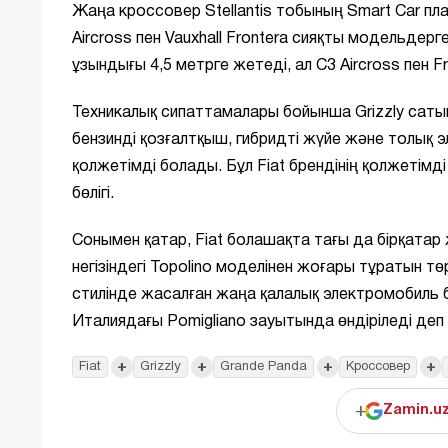
Жаңа кроссовер Stellantis тобының Smart Car п
Aircross пен Vauxhall Frontera сияқты модельдерг
ұзындығы 4,5 метрге жетеді, ал C3 Aircross пен F
Техникалық сипаттамалары бойынша Grizzly саты
бензинді қозғалтқыш, гибридті жүйе және толық 
қолжетімді болады. Бұл Fiat брендінің қолжетім
бөлігі.
Сонымен қатар, Fiat болашақта тағы да бірқата
негізіндегі Topolino моделінен жоғары тұратын
стилінде жасалған жаңа қалалық электромобиль б
Италиядағы Pomigliano зауытында өндіріледі деп 
+
+
+
+
Fiat
Grizzly
Grande Panda
Кроссовер
+
Zamin.u