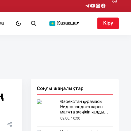
ка
Қазақша
▾
Кіру
Соңғы жаңалықтар
ң
Өзбекстан құрамасы
Нидерландыға қарсы
матчта жеңіліп қалды
(видео)
09.06, 10:30