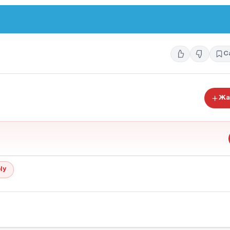
С
Жа
ly