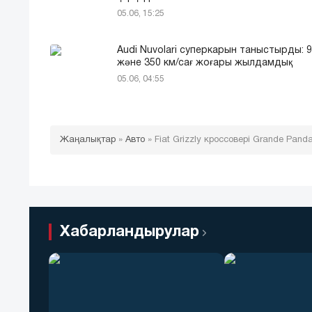
05.06, 15:25
Audi Nuvolari суперкарын таныстырды: 98
және 350 км/сағ жоғары жылдамдық
05.06, 04:55
Жаңалықтар
»
Авто
»
Fiat Grizzly кроссовері Grande Pan
Хабарландырулар