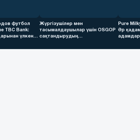
дов футбол
Жүргізушілер мен
Pure Mil
е TBC Bank:
тасымалдаушылар үшін OSGOP
Әр қадам
арынан үлкен
сақтандырудың
адамдарғ
артықшылықтары