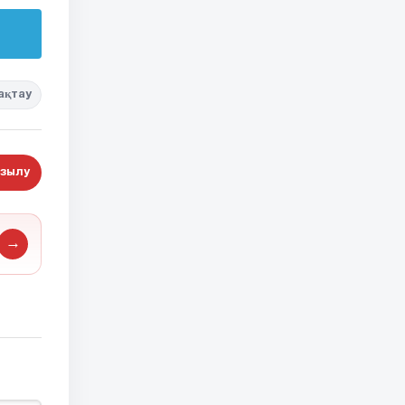
ақтау
зылу
→