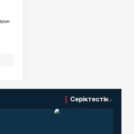
карын
Серіктестік