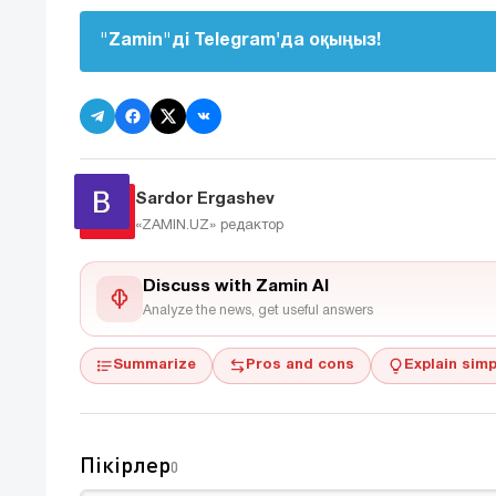
"Zamin"ді Telegram'да оқыңыз!
Sardor Ergashev
«ZAMIN.UZ»
редактор
Discuss with Zamin AI
Analyze the news, get useful answers
Summarize
Pros and cons
Explain simp
Пікірлер
0