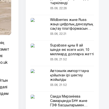
тәркіленді
05.06, 22:26
Wildberries және Russ
жаңа цифрлық денсаулық
сақтау платформасын
іске қосады
05.06, 22:21
нің
Supabase құны 8 ай
ызмет
ішінде екі есеге өсіп, 10
миллиард долларға жетті
лі
05.06, 21:52
o.uk
Автокөлік импорттауға
қойылған ірі шектеу
жойылды
йтын
05.06, 21:52
делі
үлдем
Саида Мирзиёева
Самарқанда БҰҰ және
ГЭФ басшыларымен