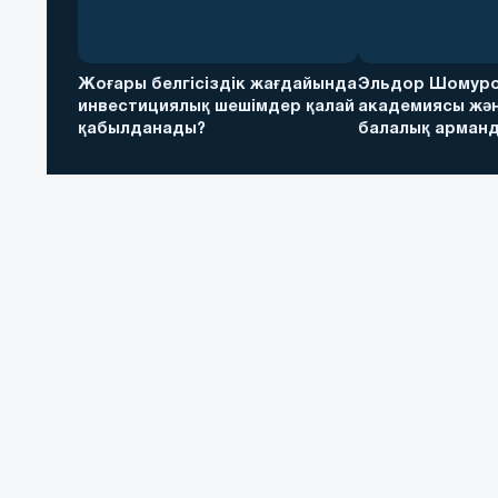
Жоғары белгісіздік жағдайында
Эльдор Шомуро
инвестициялық шешімдер қалай
академиясы жән
қабылданады?
балалық арманд
футболға дейін