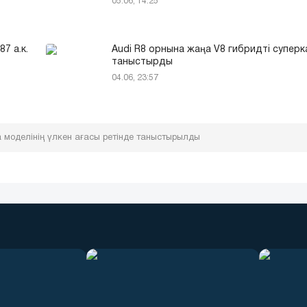
05.06, 14:25
7 а.к.
Audi R8 орнына жаңа V8 гибридті супер
таныстырды
04.06, 23:57
da моделінің үлкен ағасы ретінде таныстырылды