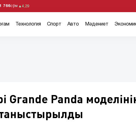
1 766
сўм
▲
4,29
оғам
Технология
Спорт
Авто
Мәдениет
Экономи
ері Grande Panda моделіні
е таныстырылды