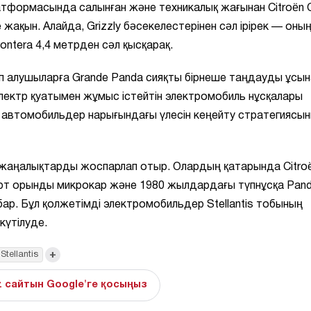
латформасында салынған және техникалық жағынан Citroën 
е жақын. Алайда, Grizzly бәсекелестерінен сәл ірірек — оны
rontera 4,4 метрден сәл қысқарақ.
п алушыларға Grande Panda сияқты бірнеше таңдауды ұсы
электр қуатымен жұмыс істейтін электромобиль нұсқалары
ді автомобильдер нарығындағы үлесін кеңейту стратегиясын
р жаңалықтарды жоспарлап отыр. Олардың қатарында Citro
 төрт орынды микрокар және 1980 жылдардағы түпнұсқа Pan
ар. Бұл қолжетімді электромобильдер Stellantis тобының
күтілуде.
+
Stellantis
z сайтын Google'ге қосыңыз