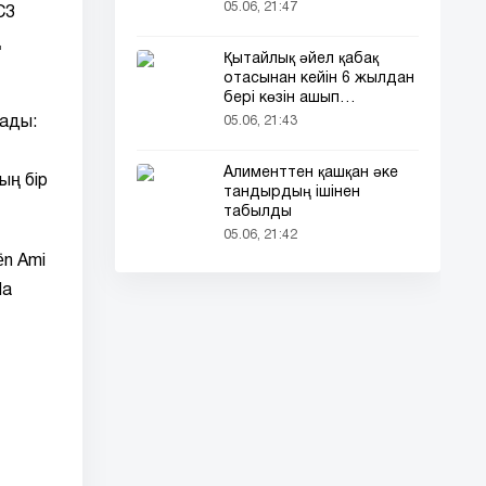
кездесті (фото)
05.06, 21:47
C3
ң
Қытайлық әйел қабақ
отасынан кейін 6 жылдан
бері көзін ашып
ұйықтайды
05.06, 21:43
нады:
Алименттен қашқан әке
ың бір
тандырдың ішінен
табылды
05.06, 21:42
ën Ami
da