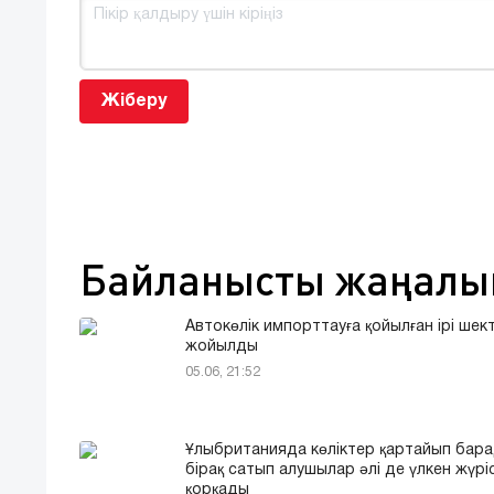
Жіберу
Байланысты жаңалы
Автокөлік импорттауға қойылған ірі шек
жойылды
05.06, 21:52
Ұлыбританияда көліктер қартайып бара
бірақ сатып алушылар әлі де үлкен жүрі
қорқады