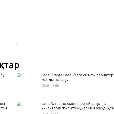
…
қтар
теу
Lada Granta Lada Vesta сияқты вариато
жабдықталады
05.06, 16:58
ды,
Lada Azimut әлемде бірегей алдыңғы
стен
әйнектерді жылыту жүйесімен жабдықт