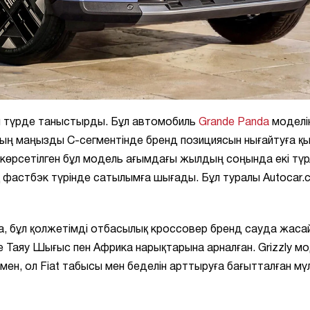
и түрде таныстырды. Бұл автомобиль
Grande Panda
моделі
ның маңызды C-сегментінде бренд позициясын нығайтуға қ
а көрсетілген бұл модель ағымдағы жылдың соңында екі түр
 фастбэк түрінде сатылымға шығады. Бұл туралы Autocar.c
а, бұл қолжетімді отбасылық кроссовер бренд сауда жаса
е Таяу Шығыс пен Африка нарықтарына арналған. Grizzly мо
ен, ол Fiat табысы мен беделін арттыруға бағытталған м