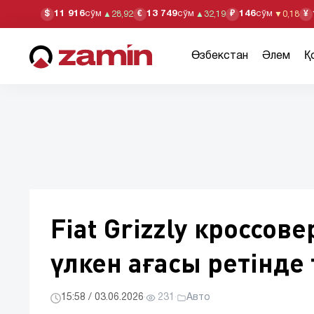
11 916
сўм
13 749
сўм
146
сўм
$
€
₽
¥
▲
28,92
▲
32,19
▼
0,18
Өзбекстан
Әлем
Қ
Fiat Grizzly кроссов
үлкен ағасы ретінд
15:58 / 03.06.2026
·
231
·
Авто