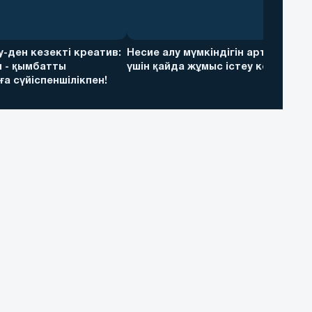
ky-ден кезекті креатив:
Несие алу мүмкіндігін арттыру
 - қымбатты
үшін қайда жұмыс істеу керек
а сүйіспеншілікпен!