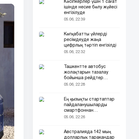
Кәсіпкерлер үшін 1 сағат
ішінде несие бөлу жүйесі
енгізілуде
05.06, 22:39
Көпқабатты үйлерді
ресімдеуде жаңа
цифрлық тәртіп енгізілді
05.06, 22:32
Ташкентте автобус
жолақтарын тазалау
бойынша рейдтер
басталды
05.06, 22:28
Ең қызықты стартаптар
пайдаланушыларды
смартфоннан
алшақтатқысы келеді
05.06, 22:26
Австралияда 142 мың
долларлық таракандар