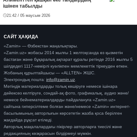
ішінен табылды
21:42 / 05 маусым 2026
САЙТ ҲАҚИДА
«Zamin» — Өзбекстан жаңалықтары.
«Zamin.uz» жобасы 2014 жылғы 1 желтоқсанда өз қызметін
бастаған және бұқаралық ақпарат құралы ретінде 2016 жылғы 5
шілдедегі 1117-нөмірлі куәлікпен мемлекеттік тіркеуден өткен.
Жобаның құрылтайшысы — «ALLTEN» ЖШС.
Электрондық пошта:
info@zamin.uz
.
Мәтіндік материалдарды толық көшіруге немесе ішінара
дәйексөз келтіруге, сондай-ақ фото, графикалық, аудио және/
немесе бейнематериалдарды пайдалануға «Zamin.uz»
сайтына гиперсілтеме болған және/немесе «Zamin» интернет-
басылымының авторлығын көрсететін жазба қоса берілген
жағдайда рұқсат етіледі.
Авторлық мақалалардағы пікірлер авторларға тиесілі және
редакцияның көзқарасын білдірмеуі мүмкін.