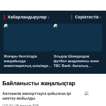
Хабарландырулар
Серіктестік
Жоғары белгісіздік
Эльдор Шомуродов
Ж
жағдайында
футбол академиясы және
т
инвестициялық шешімдер
TBC Bank: балалық
O
қалай қабылданады?
армандарынан үлкен
а
футболға дейін
Байланысты жаңалықтар
Автокөлік импорттауға қойылған ірі
шектеу жойылды
21:52 / 05 маусым 2026