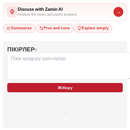
Discuss with Zamin AI
→
Analyze the news, get useful answers
Summarize
Pros and cons
Explain simply
ПІКІРЛЕР
0
Жіберу
…