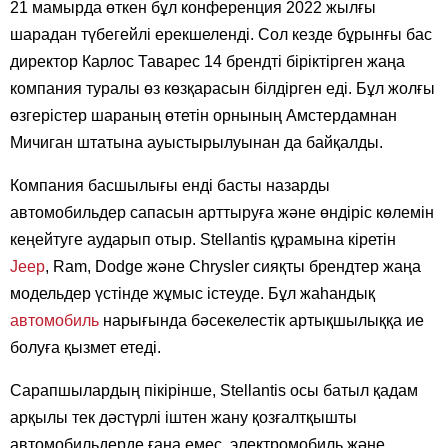
21 мамырда өткен бұл конференция 2022 жылғы
шарадан түбегейлі ерекшеленді. Сол кезде бұрынғы бас
директор Карлос Таварес 14 брендті біріктірген жаңа
компания туралы өз көзқарасын білдірген еді. Бұл жолғы
өзгерістер шараның өтетін орнының Амстердамнан
Мичиган штатына ауыстырылуынан да байқалды.
Компания басшылығы енді басты назарды
автомобильдер сапасын арттыруға және өндіріс көлемін
кеңейтуге аударып отыр. Stellantis құрамына кіретін
Jeep
, Ram, Dodge және Chrysler сияқты брендтер жаңа
модельдер үстінде жұмыс істеуде. Бұл жаһандық
автомобиль
нарығында бәсекелестік артықшылыққа ие
болуға қызмет етеді.
Сарапшылардың пікірінше, Stellantis осы батыл қадам
арқылы тек дәстүрлі іштен жану қозғалтқышты
автомобильдерде ғана емес, электромобиль және