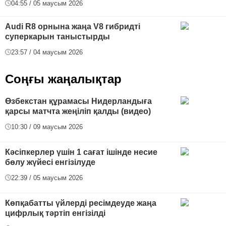
04:55 / 05 маусым 2026
Audi R8 орнына жаңа V8 гибридті
суперкарын таныстырды
23:57 / 04 маусым 2026
Соңғы жаңалықтар
Өзбекстан құрамасы Нидерландыға
қарсы матчта жеңіліп қалды (видео)
10:30 / 09 маусым 2026
Кәсіпкерлер үшін 1 сағат ішінде несие
бөлу жүйесі енгізілуде
22:39 / 05 маусым 2026
Көпқабатты үйлерді ресімдеуде жаңа
цифрлық тәртіп енгізілді