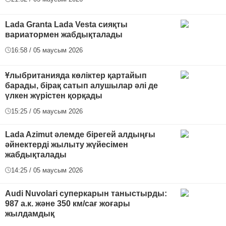
Lada Granta Lada Vesta сияқты
вариатормен жабдықталады
16:58 / 05 маусым 2026
Ұлыбританияда көліктер қартайып
барады, бірақ сатып алушылар әлі де
үлкен жүрістен қорқады
15:25 / 05 маусым 2026
Lada Azimut әлемде бірегей алдыңғы
әйнектерді жылыту жүйесімен
жабдықталады
14:25 / 05 маусым 2026
Audi Nuvolari суперкарын таныстырды:
987 а.к. және 350 км/сағ жоғары
жылдамдық