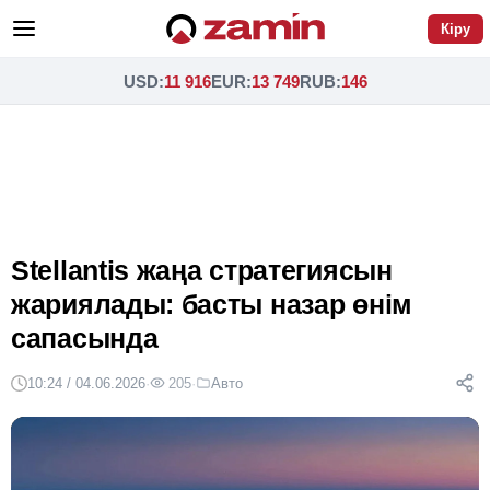
Кіру
USD
:
11 916
EUR
:
13 749
RUB
:
146
Stellantis жаңа стратегиясын
жариялады: басты назар өнім
сапасында
10:24 / 04.06.2026
·
205
·
Авто