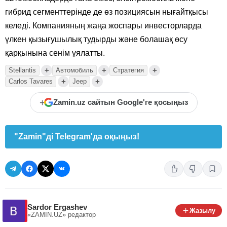
гибрид сегменттерінде де өз позициясын нығайтқысы
келеді. Компанияның жаңа жоспары инвесторларда
үлкен қызығушылық тудырды және болашақ өсу
қарқынына сенім ұялатты.
+
+
+
Stellantis
Автомобиль
Стратегия
+
+
Carlos Tavares
Jeep
+
Zamin.uz сайтын Google'ге қосыңыз
"Zamin"ді Telegram'да оқыңыз!
Sardor Ergashev
Жазылу
«ZAMIN.UZ»
редактор