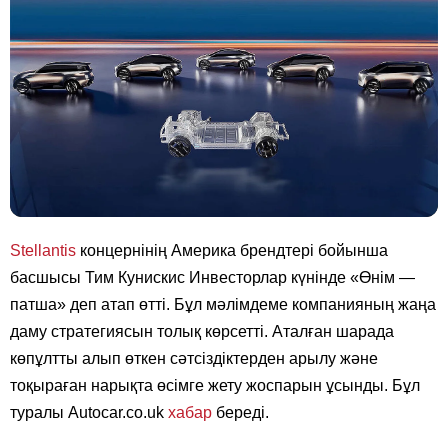
Stellantis
концернінің Америка брендтері бойынша
басшысы Тим Кунискис Инвесторлар күнінде «Өнім —
патша» деп атап өтті. Бұл мәлімдеме компанияның жаңа
даму стратегиясын толық көрсетті. Аталған шарада
көпұлтты алып өткен сәтсіздіктерден арылу және
тоқыраған нарықта өсімге жету жоспарын ұсынды. Бұл
туралы Autocar.co.uk
хабар
береді.