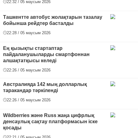
22:32 / 05 маусым 2026
Ташкентте автобус жолақтарын тазалау
бойынша рейдтер басталды
22:28 / 05 маусым 2026
Ең қызықты стартаптар
пайдаланушыларды смартфоннан
алшақтатқысы келеді
22:26 / 05 маусым 2026
Австралияда 142 мың долларлық
таракандар тәркіленді
22:26 / 05 маусым 2026
Wildberries және Russ жаңа цифрлық
денсаулық сақтау платформасын іске
қосады
22:21 / 05 маусым 2026