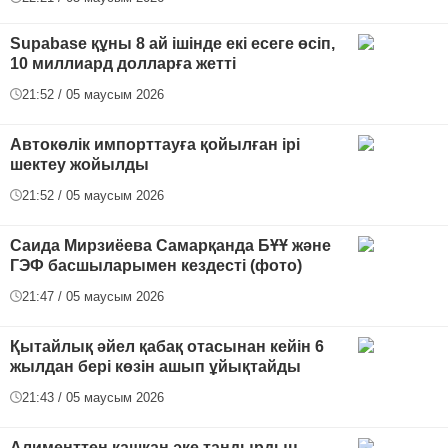
Supabase құны 8 ай ішінде екі есеге өсіп,
10 миллиард долларға жетті
21:52 / 05 маусым 2026
Автокөлік импорттауға қойылған ірі
шектеу жойылды
21:52 / 05 маусым 2026
Саида Мирзиёева Самарқанда БҰҰ және
ГЭФ басшыларымен кездесті (фото)
21:47 / 05 маусым 2026
Қытайлық әйел қабақ отасынан кейін 6
жылдан бері көзін ашып ұйықтайды
21:43 / 05 маусым 2026
Алименттен қашқан әке тандырдың