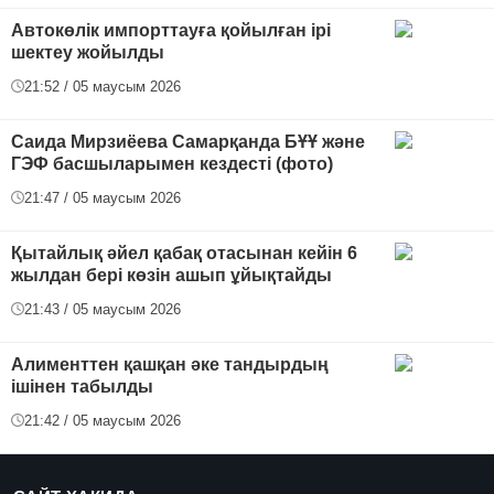
Автокөлік импорттауға қойылған ірі
шектеу жойылды
21:52 / 05 маусым 2026
Саида Мирзиёева Самарқанда БҰҰ және
ГЭФ басшыларымен кездесті (фото)
21:47 / 05 маусым 2026
Қытайлық әйел қабақ отасынан кейін 6
жылдан бері көзін ашып ұйықтайды
21:43 / 05 маусым 2026
Алименттен қашқан әке тандырдың
ішінен табылды
21:42 / 05 маусым 2026