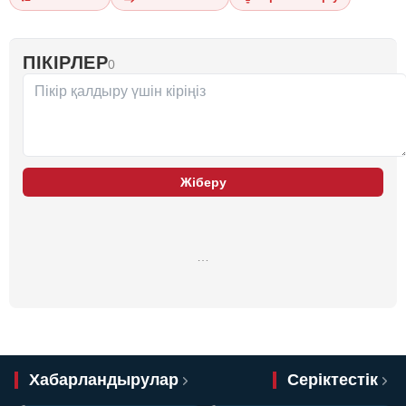
ПІКІРЛЕР
0
Жіберу
…
Хабарландырулар
Серіктестік