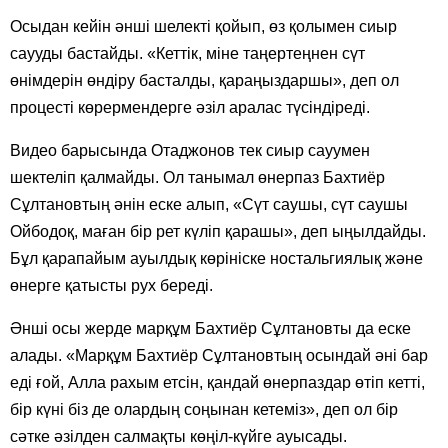
Осыдан кейін әнші шелекті қойып, өз қолымен сиыр
саууды бастайды. «Кеттік, міне таңертеңнен сүт
өнімдерін өндіру басталды, қараңыздаршы», деп ол
процесті көрермендерге әзіл аралас түсіндіреді.
Видео барысында Отаджонов тек сиыр сауумен
шектеліп қалмайды. Ол танымал өнерпаз Бахтиёр
Сұлтановтың әнін еске алып, «Сүт саушы, сүт саушы
Ойбодоқ, маған бір рет күліп қарашы», деп ыңылдайды.
Бұл қарапайым ауылдық көрініске ностальгиялық және
өнерге қатысты рух береді.
Әнші осы жерде марқұм Бахтиёр Сұлтановты да еске
алады. «Марқұм Бахтиёр Сұлтановтың осындай әні бар
еді ғой, Алла рахым етсін, қандай өнерпаздар өтіп кетті,
бір күні біз де олардың соңынан кетеміз», деп ол бір
сәтке әзілден салмақты көңіл-күйге ауысады.