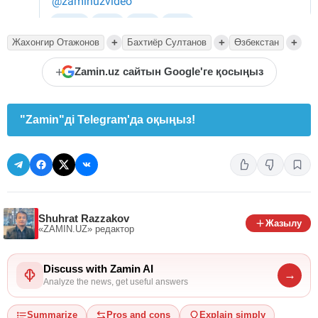
+
+
+
Жахонгир Отажонов
Бахтиёр Султанов
Өзбекстан
+
Zamin.uz сайтын Google'ге қосыңыз
"Zamin"ді Telegram'да оқыңыз!
Shuhrat Razzakov
Жазылу
«ZAMIN.UZ»
редактор
Discuss with Zamin AI
→
Analyze the news, get useful answers
Summarize
Pros and cons
Explain simply