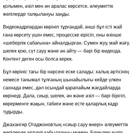
қолымен, әзіл мен ән аралас көрсетсе, әлеуметтік
желілерде талқылануы заңды.
Видеокадрлардан көрініп тұрғандай, әнші бұл істі жай
ғана көрсету үшін емес, процесске кірісіп, оны өзінше
«шеберлік сабағына» айналдырған. Сумен жуу, май жағу,
шелек қою, сүт сауу және ән айту — бәрі бір видеода.
Контент деген осы болса керек.
Бұл көрініс тағы бір нәрсені еске салады: халық әртісінің
немесе танымал тұлғаның шынайылығы кейде үлкен
сахнада емес, дәл осындай қарапайым жағдайларда
көрінеді. Дала, сиыр, шелек, ән және әзіл — бәрі бірігіп,
көрерменге жақын, табиғи және есте қаларлық кадр
тудырды.
Джахангир Отаджоновтың «сиыр сауу өнері» әлеуметтік
желілерде әртүрлі қабылдануы мүмкін. Біреулер күліп