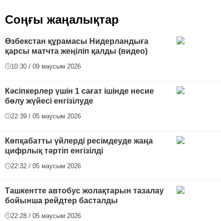
Соңғы жаңалықтар
Өзбекстан құрамасы Нидерландыға
қарсы матчта жеңіліп қалды (видео)
10:30 / 09 маусым 2026
Кәсіпкерлер үшін 1 сағат ішінде несие
бөлу жүйесі енгізілуде
22:39 / 05 маусым 2026
Көпқабатты үйлерді ресімдеуде жаңа
цифрлық тәртіп енгізілді
22:32 / 05 маусым 2026
Ташкентте автобус жолақтарын тазалау
бойынша рейдтер басталды
22:28 / 05 маусым 2026