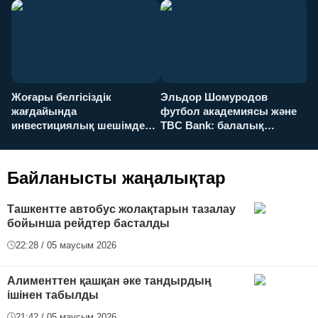
Жоғары белгісіздік
Эльдор Шомуродов
Ж
жағдайында
футбол академиясы және
т
инвестициялық шешімдер
TBC Bank: балалық
O
қалай қабылданады?
армандарынан үлкен
а
футболға дейін
Байланысты жаңалықтар
Ташкентте автобус жолақтарын тазалау
бойынша рейдтер басталды
22:28 / 05 маусым 2026
Алименттен қашқан әке тандырдың
ішінен табылды
21:42 / 05 маусым 2026