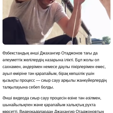
Өзбекстандық әнші Джахангир Отаджонов тағы да
әлеуметтік желілердің назарына ілікті. Бұл жолы ол
сахнамен, әндерімен немесе даулы пікірлерімен емес,
ауыл өміріне тән қарапайым, бірақ көпшілік үшін
қызықты процесс — сиыр сауу арқылы жанкүйерлердің
талқылауына себеп болды.
Әнші видеода сиыр сауу процесін өзіне тән әзілмен,
шынайылықпен және қарапайым халықтық рухта
көрсетті. Видеокадрлардан Джахангир Отаджоновтың