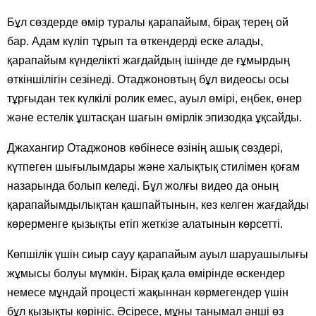
Бұл сөздерде өмір туралы қарапайым, бірақ терең ой
бар. Адам күліп тұрып та өткендерді еске алады,
қарапайым күнделікті жағдайдың ішінде де ғұмырдың
өткіншілігін сезінеді. Отаджоновтың бұл видеосы осы
тұрғыдан тек күлкілі ролик емес, ауыл өмірі, еңбек, өнер
және естелік ұштасқан шағын өмірлік эпизодқа ұқсайды.
Джахангир Отаджонов көбінесе өзінің ашық сөздері,
күтпеген шығылымдары және халықтық стилімен қоғам
назарында болып келеді. Бұл жолғы видео да оның
қарапайымдылықтан қашпайтынын, кез келген жағдайды
көрерменге қызықты етіп жеткізе алатынын көрсетті.
Көпшілік үшін сиыр сауу қарапайым ауыл шаруашылығы
жұмысы болуы мүмкін. Бірақ қала өмірінде өскендер
немесе мұндай процесті жақыннан көрмегендер үшін
бұл қызықты көрініс. Әсіресе, мұны танымал әнші өз