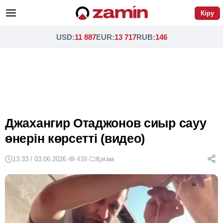
Кіру
USD
:
11 887
EUR
:
13 717
RUB
:
146
Джахангир Отаджонов сиыр сауу
өнерін көрсетті (видео)
13:33 / 03.06.2026
·
438
·
Қоғам