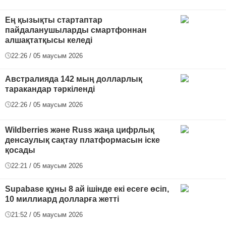
Ең қызықты стартаптар
пайдаланушыларды смартфоннан
алшақтатқысы келеді
22:26 / 05 маусым 2026
Австралияда 142 мың долларлық
таракандар тәркіленді
22:26 / 05 маусым 2026
Wildberries және Russ жаңа цифрлық
денсаулық сақтау платформасын іске
қосады
22:21 / 05 маусым 2026
Supabase құны 8 ай ішінде екі есеге өсіп,
10 миллиард долларға жетті
21:52 / 05 маусым 2026