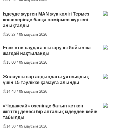
Іздеуде жүрген MAN жүк көлігі Термез
көшелерінде басқа нөмірмен жүргені
анықталды
20:27 / 05 маусым 2026
Есек етін саудаға шығару ісі бойынша
жағдай нақтыланды
15:00 / 05 маусым 2026
Жолаушылар алдындағы ұятсыздық
үшін 15 тәулікке қамауға алынды
14:48 / 05 маусым 2026
«Чодаксай» өзенінде батып кеткен
жігіттің денесі бір апталық іздеуден кейін
табылды
14:38 / 05 маусым 2026