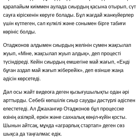
қарапайым киіммен аулада сиырдың қасына отырып, сүт
сауға кіріскенін көруге болады. Бұл жағдай жанкүйерлер
үшін күтпеген, сәл күлкілі және сонымен бірге табиғи
көрініс болды.
Отаджонов алдымен сиырдың желінін сумен жақсылап
жуып, «Міне, жақсылап жуып алдық», деп процесті
түсіндіреді. Кейін сиырдың емшегіне май жағып, «Енді
бұған аздап май жағып жіберейік», деп өзінше жаңа
әдісін көрсетеді.
Дәл осы жайт видеоға деген қызығушылықты одан әрі
арттырды. Себебі көпшілік сиыр саууды дәстүрлі әдіспен
елестетеді. Ал Джахангир Отаджонов бұл процесске
өзінің әзілқой, еркін және сахналық көңіл-күйін қосты.
Шынын айтсақ, мұнда «аграрлық стартап» деген сөз
шықса да таңғалмас едік.