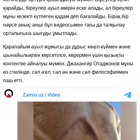
қарайды, біреулер ауыл өмірін еске алады, ал біреулер
мұны кезекті күтпеген қадам деп бағалайды. Бірақ бір
нәрсе анық: әнші бұл видеосымен тағы да талқылау
орталығына шығуды ұмытпады.
Қарапайым ауыл жұмысы да дұрыс көңіл-күймен және
шынайылықпен көрсетілсе, көрермен үшін қызықты
контентке айналуы мүмкін. Джахангир Отаджонов мұны
өз стилінде, сәл әзіл, сәл ән және сәл философиямен
паш етті.