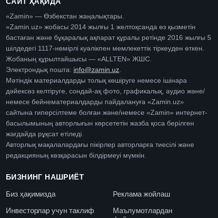
САЙТ ҲАҚИДА
«Zamin» — Өзбекстан жаңалықтары.
«Zamin.uz» жобасы 2014 жылғы 1 желтоқсанда өз қызметін
бастаған және бұқаралық ақпарат құралы ретінде 2016 жылғы 5
шілдедегі 1117-нөмірлі куәлікпен мемлекеттік тіркеуден өткен.
Жобаның құрылтайшысы — «ALLTEN» ЖШС.
Электрондық пошта:
info@zamin.uz
.
Мәтіндік материалдарды толық көшіруге немесе ішінара
дәйексөз келтіруге, сондай-ақ фото, графикалық, аудио және/
немесе бейнематериалдарды пайдалануға «Zamin.uz»
сайтына гиперсілтеме болған және/немесе «Zamin» интернет-
басылымының авторлығын көрсететін жазба қоса берілген
жағдайда рұқсат етіледі.
Авторлық мақалалардағы пікірлер авторларға тиесілі және
редакцияның көзқарасын білдірмеуі мүмкін.
БИЗНИНГ НАШРИЁТ
Биз ҳақимизда
Реклама жойлаш
Инвесторлар учун таклиф
Маълумотлардан