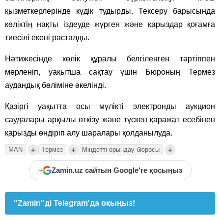
қызметкерлерінде күдік тудырды. Тексеру барысында
көліктің нақты іздеуде жүрген және қарыздар қоғамға
тиесілі екені расталды.
Нәтижесінде көлік құралы белгіленген тәртіппен
мөрленіп, уақытша сақтау үшін Бюроның Термез
аудандық бөліміне әкелінді.
Қазіргі уақытта осы мүлікті электронды аукцион
саудалары арқылы өткізу және түскен қаражат есебінен
қарызды өндіріп алу шаралары қолданылуда.
+
+
+
MAN
Термез
Міндетті орындау бюросы
+
Zamin.uz сайтын Google'ге қосыңыз
"Zamin"ді Telegram'да оқыңыз!