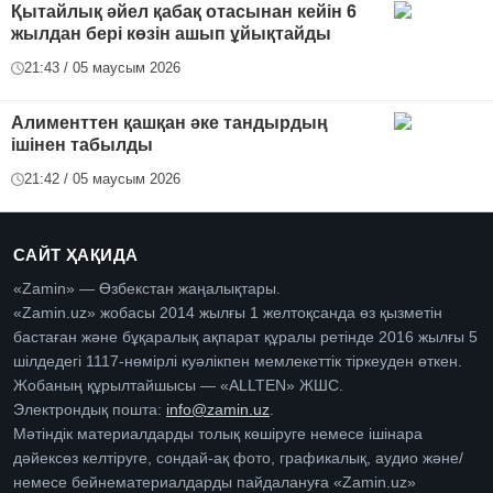
Қытайлық әйел қабақ отасынан кейін 6
жылдан бері көзін ашып ұйықтайды
21:43 / 05 маусым 2026
Алименттен қашқан әке тандырдың
ішінен табылды
21:42 / 05 маусым 2026
САЙТ ҲАҚИДА
«Zamin» — Өзбекстан жаңалықтары.
«Zamin.uz» жобасы 2014 жылғы 1 желтоқсанда өз қызметін
бастаған және бұқаралық ақпарат құралы ретінде 2016 жылғы 5
шілдедегі 1117-нөмірлі куәлікпен мемлекеттік тіркеуден өткен.
Жобаның құрылтайшысы — «ALLTEN» ЖШС.
Электрондық пошта:
info@zamin.uz
.
Мәтіндік материалдарды толық көшіруге немесе ішінара
дәйексөз келтіруге, сондай-ақ фото, графикалық, аудио және/
немесе бейнематериалдарды пайдалануға «Zamin.uz»