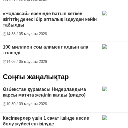
«Чодаксай» өзенінде батып кеткен
жігіттің денесі бір апталық іздеуден кейін
табылды
14:38 / 05 маусым 2026
100 миллион сом алимент алдын ала
төленді
14:06 / 05 маусым 2026
Соңғы жаңалықтар
Өзбекстан құрамасы Нидерландыға
қарсы матчта жеңіліп қалды (видео)
10:30 / 09 маусым 2026
Кәсіпкерлер үшін 1 сағат ішінде несие
бөлу жүйесі енгізілуде