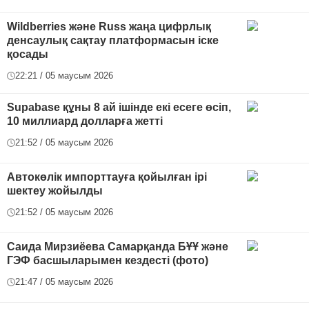
Wildberries және Russ жаңа цифрлық
денсаулық сақтау платформасын іске
қосады
22:21 / 05 маусым 2026
Supabase құны 8 ай ішінде екі есеге өсіп,
10 миллиард долларға жетті
21:52 / 05 маусым 2026
Автокөлік импорттауға қойылған ірі
шектеу жойылды
21:52 / 05 маусым 2026
Саида Мирзиёева Самарқанда БҰҰ және
ГЭФ басшыларымен кездесті (фото)
21:47 / 05 маусым 2026