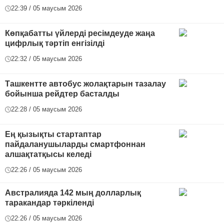
22:39 / 05 маусым 2026
Көпқабатты үйлерді ресімдеуде жаңа
цифрлық тәртіп енгізілді
22:32 / 05 маусым 2026
Ташкентте автобус жолақтарын тазалау
бойынша рейдтер басталды
22:28 / 05 маусым 2026
Ең қызықты стартаптар
пайдаланушыларды смартфоннан
алшақтатқысы келеді
22:26 / 05 маусым 2026
Австралияда 142 мың долларлық
таракандар тәркіленді
22:26 / 05 маусым 2026