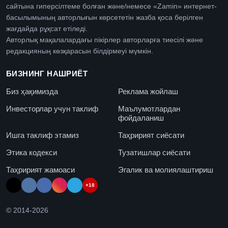
сайтына гиперсілтеме болған және/немесе «Zamin» интернет-
басылымының авторлығын көрсететін жазба қоса берілген
жағдайда рұқсат етіледі.
Авторлық мақалалардағы пікірлер авторларға тиесілі және
редакцияның көзқарасын білдірмеуі мүмкін.
БИЗНИНГ НАШРИЁТ
Биз ҳақимизда
Реклама жойлаш
Инвесторлар учун таклиф
Маълумотлардан
фойдаланиш
Ишга таклиф этамиз
Таҳририят сиёсати
Этика кодекси
Тузатишлар сиёсати
Таҳририят жамоаси
Эгалик ва молиялаштириш
+18
© 2014-
2026