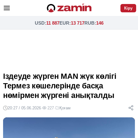
Кіру
USD
:
11 887
EUR
:
13 717
RUB
:
146
Іздеуде жүрген MAN жүк көлігі
Термез көшелерінде басқа
нөмірмен жүргені анықталды
20:27 / 05.06.2026
·
227
·
Қоғам