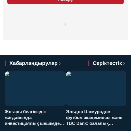
…
Хабарландырулар
Серіктестік
Жоғары белгісіздік
Эльдор Шомуродов
Ж
жағдайында
футбол академиясы және
т
инвестициялық шешімдер
TBC Bank: балалық
O
қалай қабылданады?
армандарынан үлкен
а