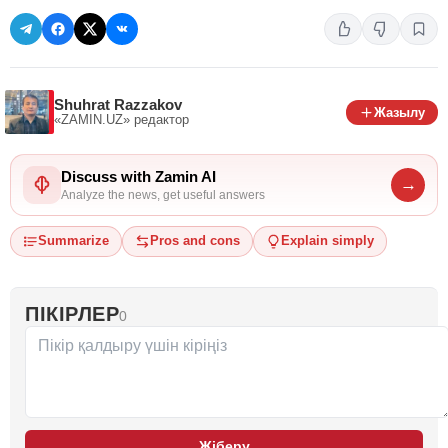
Shuhrat Razzakov
Жазылу
«ZAMIN.UZ»
редактор
Discuss with Zamin AI
→
Analyze the news, get useful answers
Summarize
Pros and cons
Explain simply
ПІКІРЛЕР
0
Жіберу