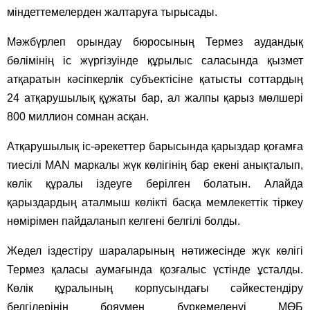
міндеттемелерден жалтаруға тырысады.
Мәжбүрлеп орындау бюросының Термез аудандық
бөлімінің іс жүргізуінде құрылыс саласында қызмет
атқаратын кәсіпкерлік субъектісіне қатысты соттардың
24 атқарушылық құжаты бар, ал жалпы қарыз мөлшері
800 миллион сомнан асқан.
Атқарушылық іс-әрекеттер барысында қарыздар қоғамға
тиесілі MAN маркалы жүк көлігінің бар екені анықталып,
көлік құралы іздеуге берілген болатын. Алайда
қарыздардың аталмыш көлікті басқа мемлекеттік тіркеу
нөмірімен пайдаланып келгені белгілі болды.
Жедел іздестіру шараларының нәтижесінде жүк көлігі
Термез қаласы аумағында қозғалыс үстінде ұсталды.
Көлік құралының корпусындағы сәйкестендіру
белгілерінің бояумен бүркемеленуі МӨБ