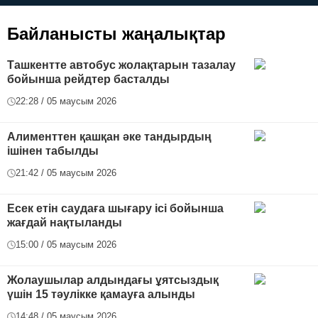
футболға дейін
Байланысты жаңалықтар
Ташкентте автобус жолақтарын тазалау
бойынша рейдтер басталды
22:28 / 05 маусым 2026
Алименттен қашқан әке тандырдың
ішінен табылды
21:42 / 05 маусым 2026
Есек етін саудаға шығару ісі бойынша
жағдай нақтыланды
15:00 / 05 маусым 2026
Жолаушылар алдындағы ұятсыздық
үшін 15 тәулікке қамауға алынды
14:48 / 05 маусым 2026