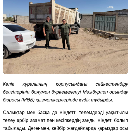
Көлік құралының корпусындағы сәйкестендіру
белгілерінің бояумен бүркемеленуі Мәжбүрлеп орындау
бюросы (МӨБ) қызметкерлерінде күдік тудырды.
Салықтар мен басқа да міндетті төлемдерді уақытылы
төлеу әрбір азамат пен кәсіпкердің заңды міндеті болып
табылады. Дегенмен, кейбір жағдайларда қарыздар осы