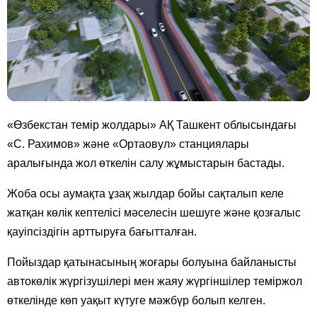
«Өзбекстан темір жолдары» АҚ Ташкент облысындағы
«С. Рахимов» және «Ортаовул» станциялары
аралығында жол өткелін салу жұмыстарын бастады.
Жоба осы аумақта ұзақ жылдар бойы сақталып келе
жатқан көлік кептелісі мәселесін шешуге және қозғалыс
қауіпсіздігін арттыруға бағытталған.
Пойыздар қатынасының жоғары болуына байланысты
автокөлік жүргізушілері мен жаяу жүргіншілер теміржол
өткелінде көп уақыт күтуге мәжбүр болып келген.