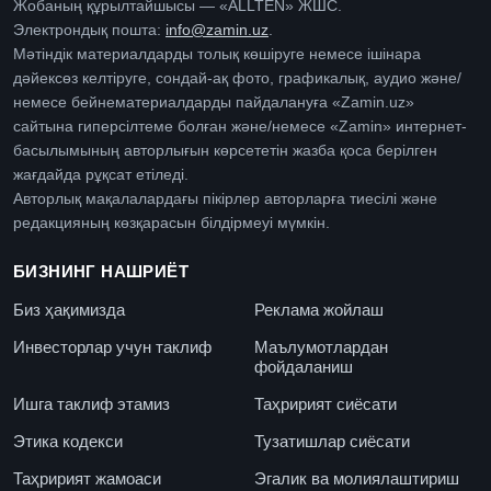
Жобаның құрылтайшысы — «ALLTEN» ЖШС.
Электрондық пошта:
info@zamin.uz
.
Мәтіндік материалдарды толық көшіруге немесе ішінара
дәйексөз келтіруге, сондай-ақ фото, графикалық, аудио және/
немесе бейнематериалдарды пайдалануға «Zamin.uz»
сайтына гиперсілтеме болған және/немесе «Zamin» интернет-
басылымының авторлығын көрсететін жазба қоса берілген
жағдайда рұқсат етіледі.
Авторлық мақалалардағы пікірлер авторларға тиесілі және
редакцияның көзқарасын білдірмеуі мүмкін.
БИЗНИНГ НАШРИЁТ
Биз ҳақимизда
Реклама жойлаш
Инвесторлар учун таклиф
Маълумотлардан
фойдаланиш
Ишга таклиф этамиз
Таҳририят сиёсати
Этика кодекси
Тузатишлар сиёсати
Таҳририят жамоаси
Эгалик ва молиялаштириш