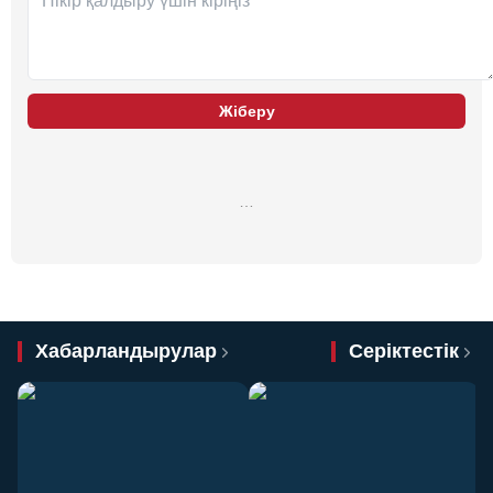
Жіберу
…
Хабарландырулар
Серіктестік