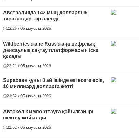
Австралияда 142 мың долларлық
таракандар тәркіленді
22:26 / 05 маусым 2026
Wildberries және Russ жаңа цифрлық
денсаулық сақтау платформасын іске
қосады
22:21 / 05 маусым 2026
Supabase құны 8 ай ішінде екі есеге өсіп,
10 миллиард долларға жетті
21:52 / 05 маусым 2026
Автокөлік импорттауға қойылған ірі
шектеу жойылды
21:52 / 05 маусым 2026