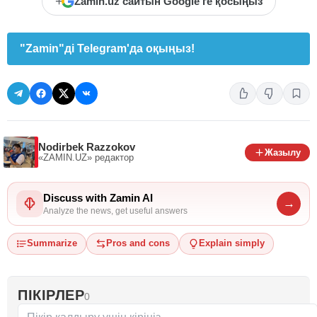
+
Zamin.uz сайтын Google'ге қосыңыз
"Zamin"ді Telegram'да оқыңыз!
Nodirbek Razzokov
Жазылу
«ZAMIN.UZ»
редактор
Discuss with Zamin AI
→
Analyze the news, get useful answers
Summarize
Pros and cons
Explain simply
ПІКІРЛЕР
0