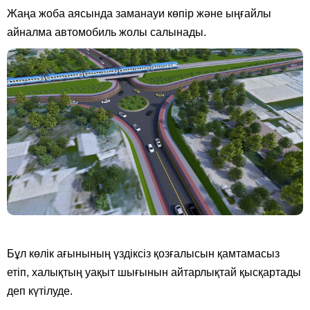
Жаңа жоба аясында заманауи көпір және ыңғайлы
айналма автомобиль жолы салынады.
Бұл көлік ағынының үздіксіз қозғалысын қамтамасыз
етіп, халықтың уақыт шығынын айтарлықтай қысқартады
деп күтілуде.