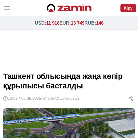
Кіру
USD
:
11 916
EUR
:
13 749
RUB
:
146
Ташкент облысында жаңа көпір
құрылысы басталды
10:07 / 05.06.2026
·
206
·
Өзбекстан