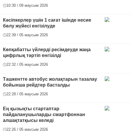
10:30 / 09 маусым 2026
Кәсіпкерлер үшін 1 сағат ішінде несие
бөлу жүйесі енгізілуде
22:39 / 05 маусым 2026
Көпқабатты үйлерді ресімдеуде жаңа
цифрлық тәртіп енгізілді
22:32 / 05 маусым 2026
Ташкентте автобус жолақтарын тазалау
бойынша рейдтер басталды
22:28 / 05 маусым 2026
Ең қызықты стартаптар
пайдаланушыларды смартфоннан
алшақтатқысы келеді
22:26 / 05 маусым 2026