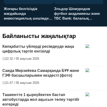
Жоғары белгісіздік
Эльдор Шомуродов
Ж
жағдайында
футбол академиясы және
т
инвестициялық шешімдер
TBC Bank: балалық
O
қалай қабылданады?
армандарынан үлкен
а
футболға дейін
Байланысты жаңалықтар
Көпқабатты үйлерді ресімдеуде жаңа
цифрлық тәртіп енгізілді
22:32 / 05 маусым 2026
Саида Мирзиёева Самарқанда БҰҰ және
ГЭФ басшыларымен кездесті (фото)
21:47 / 05 маусым 2026
Ташкентте 1 қыркүйектен бастап
автобустарда жол ақысын төлеу тәртібі
өзгереді