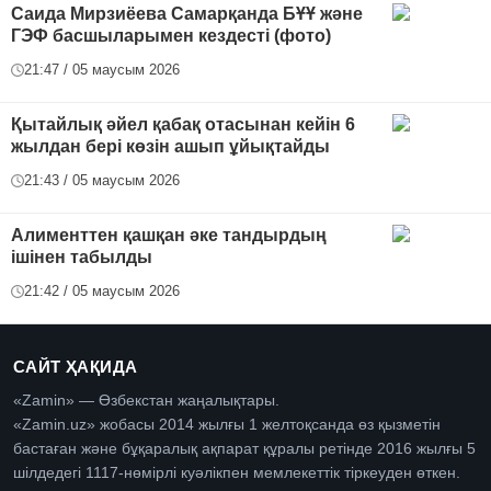
Саида Мирзиёева Самарқанда БҰҰ және
ГЭФ басшыларымен кездесті (фото)
21:47 / 05 маусым 2026
Қытайлық әйел қабақ отасынан кейін 6
жылдан бері көзін ашып ұйықтайды
21:43 / 05 маусым 2026
Алименттен қашқан әке тандырдың
ішінен табылды
21:42 / 05 маусым 2026
САЙТ ҲАҚИДА
«Zamin» — Өзбекстан жаңалықтары.
«Zamin.uz» жобасы 2014 жылғы 1 желтоқсанда өз қызметін
бастаған және бұқаралық ақпарат құралы ретінде 2016 жылғы 5
шілдедегі 1117-нөмірлі куәлікпен мемлекеттік тіркеуден өткен.