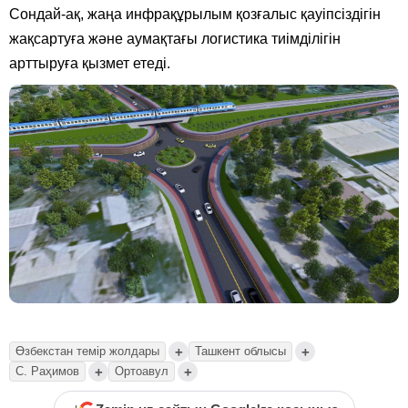
Сондай-ақ, жаңа инфрақұрылым қозғалыс қауіпсіздігін
жақсартуға және аумақтағы логистика тиімділігін
арттыруға қызмет етеді.
+
+
Өзбекстан темір жолдары
Ташкент облысы
+
+
С. Раҳимов
Ортоавул