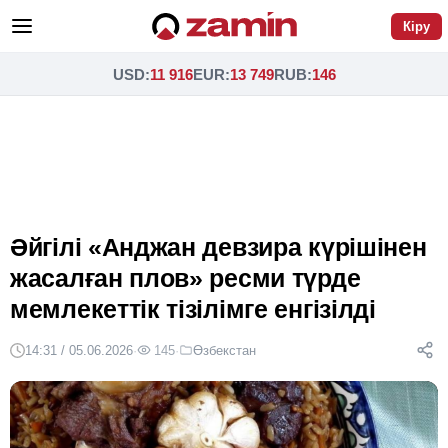
Кіру
USD
:
11 916
EUR
:
13 749
RUB
:
146
Әйгілі «Анджан девзира күрішінен
жасалған плов» ресми түрде
мемлекеттік тізілімге енгізілді
14:31 / 05.06.2026
·
145
·
Өзбекстан