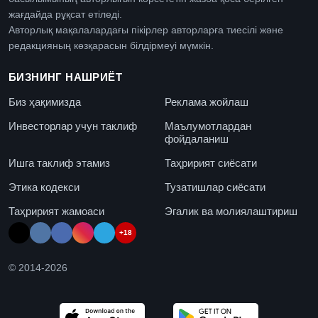
жағдайда рұқсат етіледі.
Авторлық мақалалардағы пікірлер авторларға тиесілі және
редакцияның көзқарасын білдірмеуі мүмкін.
БИЗНИНГ НАШРИЁТ
Биз ҳақимизда
Реклама жойлаш
Инвесторлар учун таклиф
Маълумотлардан
фойдаланиш
Ишга таклиф этамиз
Таҳририят сиёсати
Этика кодекси
Тузатишлар сиёсати
Таҳририят жамоаси
Эгалик ва молиялаштириш
+18
© 2014-
2026