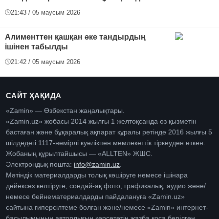
21:43 / 05 маусым 2026
Алименттен қашқан әке тандырдың
ішінен табылды
21:42 / 05 маусым 2026
САЙТ ҲАҚИДА
«Zamin» — Өзбекстан жаңалықтары.
«Zamin.uz» жобасы 2014 жылғы 1 желтоқсанда өз қызметін
бастаған және бұқаралық ақпарат құралы ретінде 2016 жылғы 5
шілдедегі 1117-нөмірлі куәлікпен мемлекеттік тіркеуден өткен.
Жобаның құрылтайшысы — «ALLTEN» ЖШС.
Электрондық пошта:
info@zamin.uz
.
Мәтіндік материалдарды толық көшіруге немесе ішінара
дәйексөз келтіруге, сондай-ақ фото, графикалық, аудио және/
немесе бейнематериалдарды пайдалануға «Zamin.uz»
сайтына гиперсілтеме болған және/немесе «Zamin» интернет-
басылымының авторлығын көрсететін жазба қоса берілген