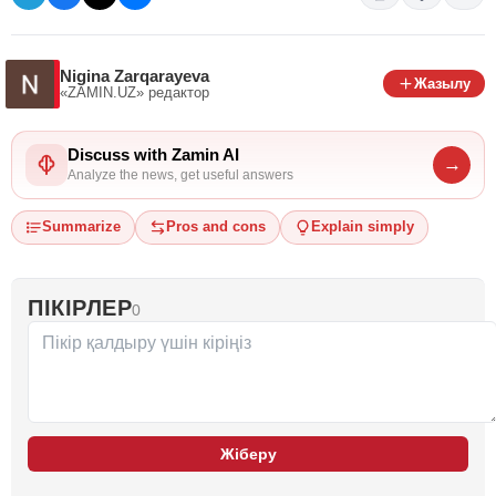
Nigina Zarqarayeva
Жазылу
«ZAMIN.UZ»
редактор
Discuss with Zamin AI
→
Analyze the news, get useful answers
Summarize
Pros and cons
Explain simply
ПІКІРЛЕР
0
Жіберу