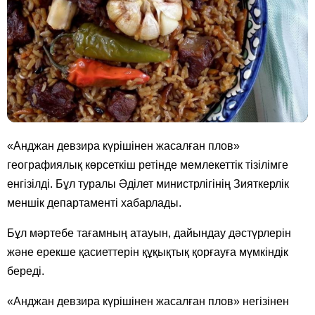
«Анджан девзира күрішінен жасалған плов»
географиялық көрсеткіш ретінде мемлекеттік тізілімге
енгізілді. Бұл туралы Әділет министрлігінің Зияткерлік
меншік департаменті хабарлады.
Бұл мәртебе тағамның атауын, дайындау дәстүрлерін
және ерекше қасиеттерін құқықтық қорғауға мүмкіндік
береді.
«Анджан девзира күрішінен жасалған плов» негізінен