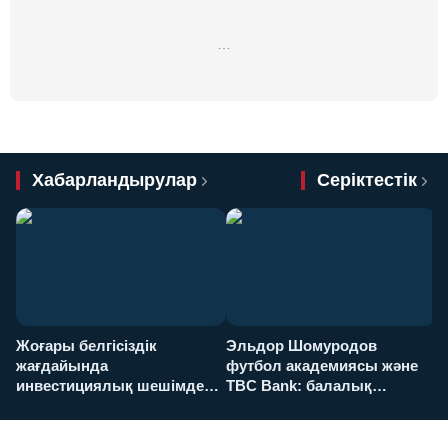
…
Хабарландырулар
Серіктестік
Жоғары белгісіздік
Эльдор Шомуродов
Ж
жағдайында
футбол академиясы және
т
инвестициялық шешімдер
TBC Bank: балалық
O
қалай қабылданады?
армандарынан үлкен
а
футболға дейін