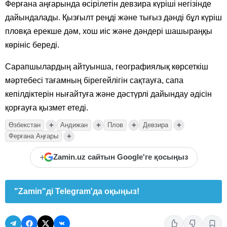
Ферғана аңғарында өсірілетін девзира күріші негізінде
дайындалады. Қызғылт реңді және тығыз дәнді бұл күріш
пловқа ерекше дәм, хош иіс және дәндері шашыраңқы
көрініс береді.
Сарапшылардың айтуынша, географиялық көрсеткіш
мәртебесі тағамның бірегейлігін сақтауға, сапа
кепілдіктерін нығайтуға және дәстүрлі дайындау әдісін
қорғауға қызмет етеді.
+
+
+
+
Өзбекстан
Андижан
Плов
Девзира
+
Ферғана Аңғары
+
Zamin.uz сайтын Google'ге қосыңыз
"Zamin"ді Telegram'да оқыңыз!