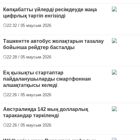
Көпқабатты үйлерді ресімдеуде жаңа
цифрлық тәртіп енгізілді
22:32 / 05 маусым 2026
Ташкентте автобус жолақтарын тазалау
бойынша рейдтер басталды
22:28 / 05 маусым 2026
Ең қызықты стартаптар
пайдаланушыларды смартфоннан
алшақтатқысы келеді
22:26 / 05 маусым 2026
Австралияда 142 мың долларлық
таракандар тәркіленді
22:26 / 05 маусым 2026