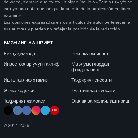
de vídeo, siempre que exista un hipervínculo a «Zamin.uz» y/o se
incluya una nota que indique la autoría de la publicación en línea
«Zamin».
Las opiniones expresadas en los artículos de autor pertenecen a
sus autores y pueden no reflejar la posición de la redacción.
БИЗНИНГ НАШРИЁТ
Биз ҳақимизда
Реклама жойлаш
Инвесторлар учун таклиф
Маълумотлардан
фойдаланиш
Ишга таклиф этамиз
Таҳририят сиёсати
Этика кодекси
Тузатишлар сиёсати
Таҳририят жамоаси
Эгалик ва молиялаштириш
+18
© 2014-
2026