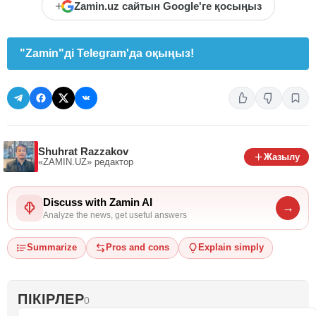
+
Zamin.uz сайтын Google'ге қосыңыз
"Zamin"ді Telegram'да оқыңыз!
Shuhrat Razzakov
Жазылу
«ZAMIN.UZ»
редактор
Discuss with Zamin AI
→
Analyze the news, get useful answers
Summarize
Pros and cons
Explain simply
ПІКІРЛЕР
0