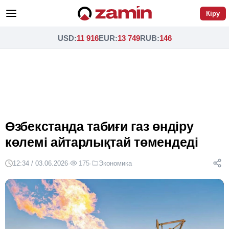
Кіру
USD
:
11 916
EUR
:
13 749
RUB
:
146
Өзбекстанда табиғи газ өндіру
көлемі айтарлықтай төмендеді
12:34 / 03.06.2026
·
175
·
Экономика