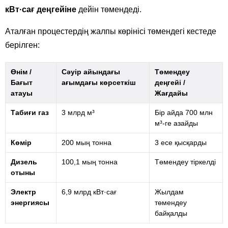
кВт·сағ деңгейіне
дейін төмендеді.
Аталған процестердің жалпы көрінісі төмендегі кестеде
берілген:
Өнім /
Сәуір айындағы
Төмендеу
Бағыт
ағымдағы көрсеткіш
деңгейі /
атауы
Жағдайы
Табиғи газ
3 млрд м³
Бір айда 700 млн
м³-ге азайды
Көмір
200 мың тонна
3 есе қысқарды
Дизель
100,1 мың тонна
Төмендеу тіркелді
отыны
Электр
6,9 млрд кВт·сағ
Жылдам
энергиясы
төмендеу
байқалды