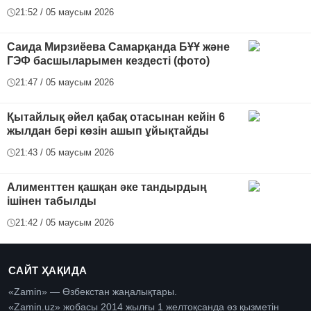
21:52 / 05 маусым 2026
Саида Мирзиёева Самарқанда БҰҰ және
ГЭФ басшыларымен кездесті (фото)
21:47 / 05 маусым 2026
Қытайлық әйел қабақ отасынан кейін 6
жылдан бері көзін ашып ұйықтайды
21:43 / 05 маусым 2026
Алименттен қашқан әке тандырдың
ішінен табылды
21:42 / 05 маусым 2026
САЙТ ҲАҚИДА
«Zamin» — Өзбекстан жаңалықтары.
«Zamin.uz» жобасы 2014 жылғы 1 желтоқсанда өз қызметін