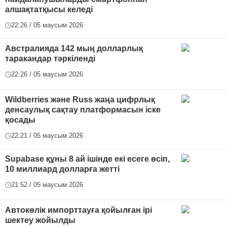
алшақтатқысы келеді
22:26 / 05 маусым 2026
Австралияда 142 мың долларлық
таракандар тәркіленді
22:26 / 05 маусым 2026
Wildberries және Russ жаңа цифрлық
денсаулық сақтау платформасын іске
қосады
22:21 / 05 маусым 2026
Supabase құны 8 ай ішінде екі есеге өсіп,
10 миллиард долларға жетті
21:52 / 05 маусым 2026
Автокөлік импорттауға қойылған ірі
шектеу жойылды