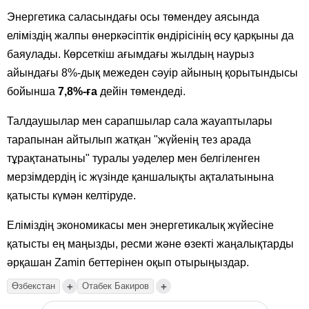
Энергетика саласындағы осы төмендеу аясында
еліміздің жалпы өнеркәсіптік өндірісінің өсу қарқыны да
баяулады. Көрсеткіш ағымдағы жылдың наурыз
айындағы 8%-дық межеден сәуір айының қорытындысы
бойынша
7,8%-ға
дейін төмендеді.
Талдаушылар мен сарапшылар сала жауаптылары
тарапынан айтылып жатқан "жүйенің тез арада
тұрақтанатыны" туралы уәделер мен белгіленген
мерзімдердің іс жүзінде қаншалықты ақталатынына
қатысты күмән келтіруде.
Еліміздің экономикасы мен энергетикалық жүйесіне
қатысты ең маңызды, ресми және өзекті жаңалықтарды
әрқашан Zamin беттерінен оқып отырыңыздар.
+
+
Өзбекстан
Отабек Бакиров