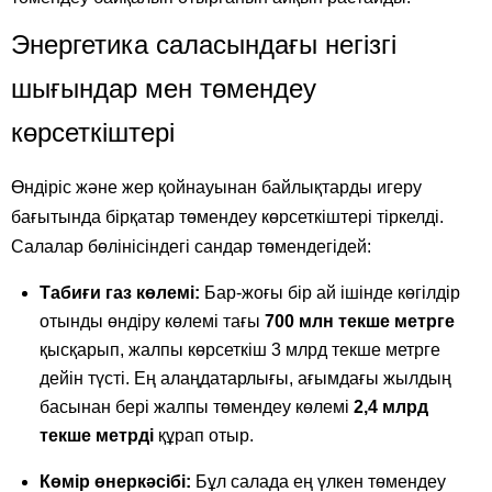
Энергетика саласындағы негізгі
шығындар мен төмендеу
көрсеткіштері
Өндіріс және жер қойнауынан байлықтарды игеру
бағытында бірқатар төмендеу көрсеткіштері тіркелді.
Салалар бөлінісіндегі сандар төмендегідей:
Табиғи газ көлемі:
Бар-жоғы бір ай ішінде көгілдір
отынды өндіру көлемі тағы
700 млн текше метрге
қысқарып, жалпы көрсеткіш 3 млрд текше метрге
дейін түсті. Ең алаңдатарлығы, ағымдағы жылдың
басынан бері жалпы төмендеу көлемі
2,4 млрд
текше метрді
құрап отыр.
Көмір өнеркәсібі:
Бұл салада ең үлкен төмендеу