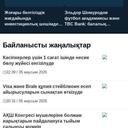
Жоғары белгісіздік
Эльдор Шомуродов
Ж
жағдайында
футбол академиясы және
т
инвестициялық шешімдер
TBC Bank: балалық
O
қалай қабылданады?
армандарынан үлкен
а
футболға дейін
Байланысты жаңалықтар
Кәсіпкерлер үшін 1 сағат ішінде несие
бөлу жүйесі енгізілуде
22:39 / 05 маусым 2026
Visa және Brale құпия стейблкоин есеп
айырысуларын сынақтан өткізуде
20:16 / 05 маусым 2026
АҚШ Конгресі мүшелеріне болжам
нарықтарын пайдалануға тыйым
салынуы мүмкін