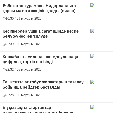
Өзбекстан құрамасы Нидерландыға
қарсы матчта жеңіліп қалды (видео)
10:30 / 09 маусым 2026
Кәсіпкерлер үшін 1 сағат ішінде несие
бөлу жүйесі енгізілуде
22:39 / 05 маусым 2026
Көпқабатты үйлерді ресімдеуде жаңа
цифрлық тәртіп енгізілді
22:32 / 05 маусым 2026
Ташкентте автобус жолақтарын тазалау
бойынша рейдтер басталды
22:28 / 05 маусым 2026
Ең қызықты стартаптар
пайдаланушыларды смартфоннан