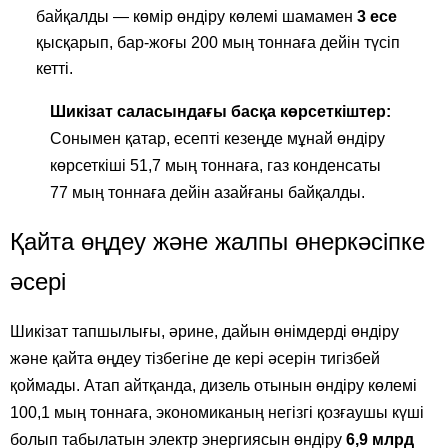
байқалды — көмір өндіру көлемі шамамен
3 есе
қысқарып, бар-жоғы 200 мың тоннаға дейін түсіп
кетті.
Шикізат саласындағы басқа көрсеткіштер:
Сонымен қатар, есепті кезеңде мұнай өндіру
көрсеткіші 51,7 мың тоннаға, газ конденсаты
77 мың тоннаға дейін азайғаны байқалды.
Қайта өңдеу және жалпы өнеркәсіпке
әсері
Шикізат тапшылығы, әрине, дайын өнімдерді өндіру
және қайта өңдеу тізбегіне де кері әсерін тигізбей
қоймады. Атап айтқанда, дизель отынын өндіру көлемі
100,1 мың тоннаға, экономиканың негізгі қозғаушы күші
болып табылатын электр энергиясын өндіру
6,9 млрд