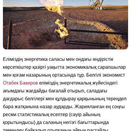
Еліміздің энергетика саласы мен ондағы өндірістік
көрсеткіштер қазіргі уақытта экономикалық сарапшылар
мен қоғам назарының ортасында тұр. Белгілі экономист
Отабек Бакиров
еліміздің энергетикалық жүйесіндегі
ағымдағы жағдайды бағалай отырып, саладағы
дағдарыс белгілері мен құлдырау қарқынының тереңдеп
бара жатқанына назар аударды. Жарияланған ең соңғы
ресми статистикалық есептер (сәуір айының
қорытындысы) да саланың негізгі бағыттарында
төмендеу байқалып отырғанын айқын растайды.