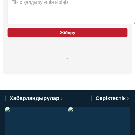
Жіберу
…
Хабарландырулар
Серіктестік