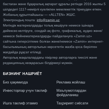
бастаған және бұқаралық ақпарат құралы ретінде 2016 жылғы 5
шілдедегі 1117-нөмірлі куәлікпен мемлекеттік тіркеуден өткен.
Жобаның құрылтайшысы — «ALLTEN» ЖШС.
Электрондық пошта:
info@zamin.uz
.
Мәтіндік материалдарды толық көшіруге немесе ішінара
дәйексөз келтіруге, сондай-ақ фото, графикалық, аудио және/
немесе бейнематериалдарды пайдалануға «Zamin.uz»
сайтына гиперсілтеме болған және/немесе «Zamin» интернет-
басылымының авторлығын көрсететін жазба қоса берілген
жағдайда рұқсат етіледі.
Авторлық мақалалардағы пікірлер авторларға тиесілі және
редакцияның көзқарасын білдірмеуі мүмкін.
БИЗНИНГ НАШРИЁТ
Биз ҳақимизда
Реклама жойлаш
Инвесторлар учун таклиф
Маълумотлардан
фойдаланиш
Ишга таклиф этамиз
Таҳририят сиёсати