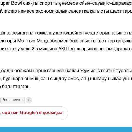
Super Bowl сияқты спорттық немесе ойын-сауық іс-шарала
қ сайлаулар немесе экономикалық саясатқа қатысты шарттар
йналасындағы талқылаулар күшейген кезде орын алып оты
 директоры Мэттью Модаббермен байланысты шоттар арқыл
асихаттау үшін 2,5 миллион АҚШ долларынан астам қаража
ердің болжам нарықтарымен қалай жұмыс істейтіні туралы
бұл шара өнімнің өзін сындау емес, заң шығарушылар үшін
 бағытталған.
+
Экономика
z сайтын Google'ге қосыңыз