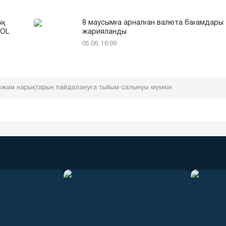
ық
8 маусымға арналған валюта бағамдары
SOL
жарияланды
05.06, 16:09
лжам нарықтарын пайдалануға тыйым салынуы мүмкін