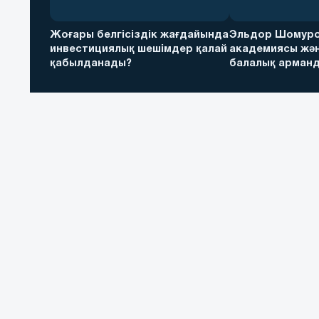
Жоғары белгісіздік жағдайында
Эльдор Шомуро
инвестициялық шешімдер қалай
академиясы жән
қабылданады?
балалық арманд
футболға дейін