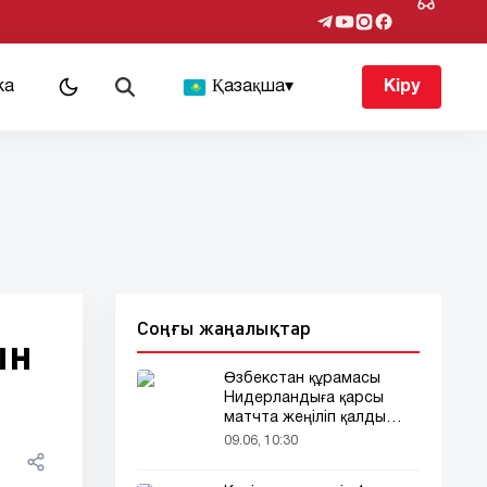
ка
Қазақша
▾
Кіру
Соңғы жаңалықтар
ын
Өзбекстан құрамасы
Нидерландыға қарсы
матчта жеңіліп қалды
(видео)
09.06, 10:30