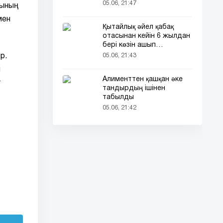
кездесті (фото)
05.06, 21:47
рының
мен
Қытайлық әйел қабақ
отасынан кейін 6 жылдан
бері көзін ашып
ұйықтайды
р.
05.06, 21:43
ы
Алименттен қашқан әке
т
тандырдың ішінен
табылды
05.06, 21:42