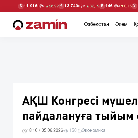
11 916
сўм
13 749
сўм
146
сўм
$
€
₽
¥
▲
28,92
▲
32,19
▼
0,18
Өзбекстан
Әлем
Қ
АҚШ Конгресі мүшел
пайдалануға тыйым 
18:16 / 05.06.2026
·
150
·
Экономика