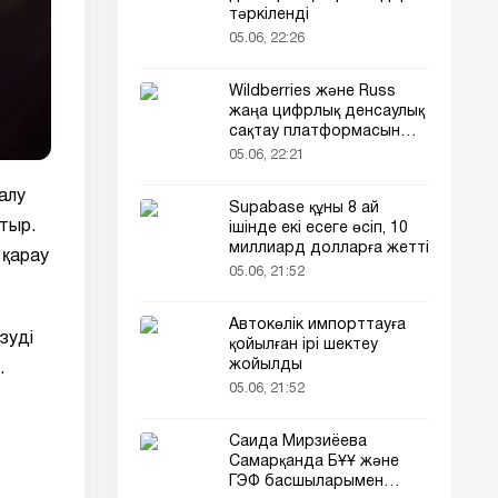
тәркіленді
05.06, 22:26
Wildberries және Russ
жаңа цифрлық денсаулық
сақтау платформасын
іске қосады
05.06, 22:21
алу
Supabase құны 8 ай
тыр.
ішінде екі есеге өсіп, 10
миллиард долларға жетті
 қарау
05.06, 21:52
Автокөлік импорттауға
зуді
қойылған ірі шектеу
жойылды
.
05.06, 21:52
Саида Мирзиёева
Самарқанда БҰҰ және
ГЭФ басшыларымен