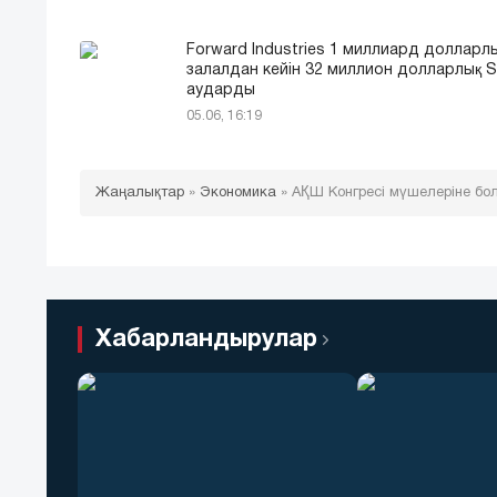
Forward Industries 1 миллиард долларл
залалдан кейін 32 миллион долларлық 
аударды
05.06, 16:19
Жаңалықтар
»
Экономика
»
АҚШ Конгресі мүшелеріне бо
Хабарландырулар