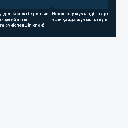
ky-ден кезекті креатив:
Несие алу мүмкіндігін арттыру
 - қымбатты
үшін қайда жұмыс істеу керек
а сүйіспеншілікпен!