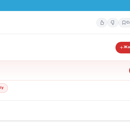
С
Жа
ly