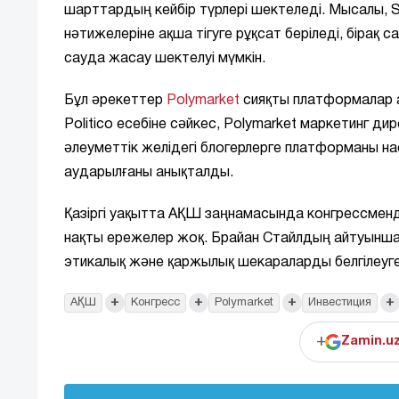
шарттардың кейбір түрлері шектеледі. Мысалы, 
нәтижелеріне ақша тігуге рұқсат беріледі, біра
сауда жасау шектелуі мүмкін.
Бұл әрекеттер
Polymarket
сияқты платформалар а
Politico есебіне сәйкес, Polymarket маркетинг
әлеуметтік желідегі блогерлерге платформаны н
аударылғаны анықталды.
Қазіргі уақытта АҚШ заңнамасында конгрессменд
нақты ережелер жоқ. Брайан Стайлдың айтуынша, 
этикалық және қаржылық шекараларды белгілеуге
+
+
+
+
АҚШ
Конгресс
Polymarket
Инвестиция
+
Zamin.u