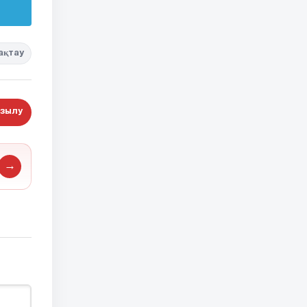
ақтау
зылу
→