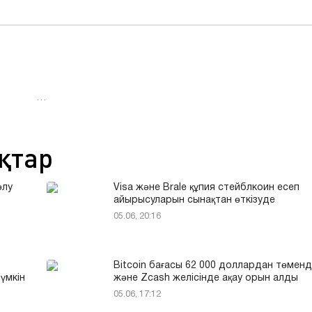
…
қтар
өлу
Visa және Brale құпия стейблкоин есеп
айырысуларын сынақтан өткізуде
05.06, 20:16
Bitcoin бағасы 62 000 доллардан төменд
үмкін
және Zcash желісінде ақау орын алды
05.06, 17:12