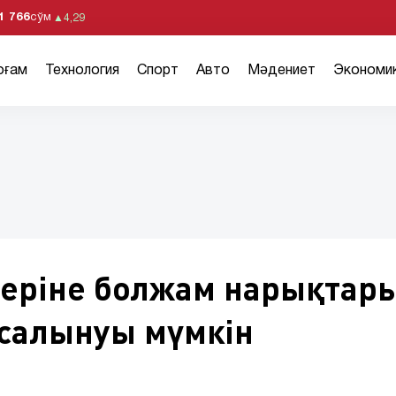
1 766
сўм
▲
4,29
оғам
Технология
Спорт
Авто
Мәдениет
Экономи
еріне болжам нарықтар
салынуы мүмкін