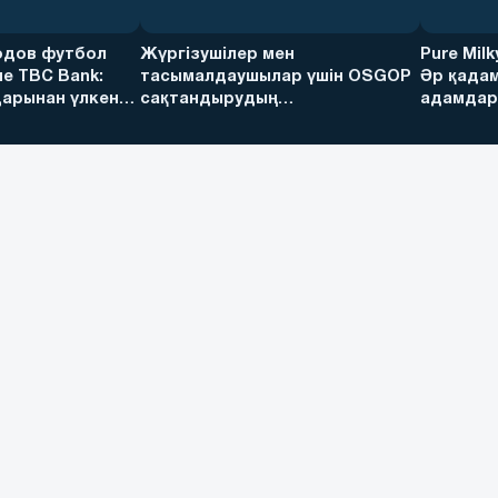
дов футбол
Жүргізушілер мен
Pure Mil
е TBC Bank:
тасымалдаушылар үшін OSGOP
Әр қадам
арынан үлкен
сақтандырудың
адамдарғ
артықшылықтары