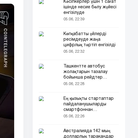
Кәсіпкерлер үшін 1 сағат
ішінде несие бөлу жүйесі
енгізілуде
05.06, 22:39
Көпқабатты үйлерді
ресімдеуде жаңа
цифрлық тәртіп енгізілді
05.06, 22:32
Ташкентте автобус
жолақтарын тазалау
бойынша рейдтер
басталды
05.06, 22:28
Ең қызықты стартаптар
пайдаланушыларды
смартфоннан
алшақтатқысы келеді
05.06, 22:26
Австралияда 142 мың
долларлық таракандар