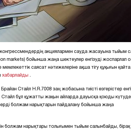
конгрессмендердің акциялармен сауда жасауына тыйым с
on markets) бойынша жаңа шектеулер енгізуді жоспарлап о
мемлекеттік саясат нәтижелеріне ақша тігу құқығын қайта
m
хабарлайды
.
 Брайан Стайл H.R.7008 заң жобасына тиісті өзгерістер енгі
, Стайл бұл құжатты жақын айларда дауысқа қоюды күтуде
ерді болжам нарықтарын пайдалану бойынша жаңа
ін болжам нарықтары толығымен тыйым салынбайды, бірақ