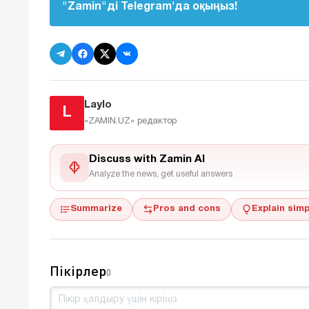
"Zamin"ді Telegram'да оқыңыз!
Laylo
L
«ZAMIN.UZ»
редактор
Discuss with Zamin AI
Analyze the news, get useful answers
Summarize
Pros and cons
Explain simp
Пікірлер
0