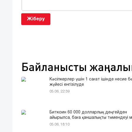
Жіберу
Байланысты жаңалы
Кәсіпкерлер үшін 1 сағат ішінде несие б
жүйесі енгізілуде
05.06, 22:39
Биткоин 60 000 долларлық деңгейден
айырылса, баға қаншалықты төмендеуі м
05.06, 18:10