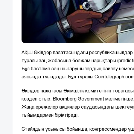
АҚШ Өкілдер палатасындағы республикашылдар 
туралы заң жобасына болжам нарықтары (predicti
Бұл бастама заң шығарушылардың сайлау немесе 
аясында туындады. Бұл туралы Cointelegraph.co
Өкілдер палатасы Әкімшілік комитетінің төрағасы
көздеп отыр. Bloomberg Government мәліметінше
Жаңа ережелер акциялар саудасындағы шектеул
тыйымдармен біріктіреді.
Стайлдың ұсынысы бойынша, конгрессмендер үш