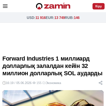
Кіру
USD
:
11 916
EUR
:
13 749
RUB
:
146
Forward Industries 1 миллиард
долларлық залалдан кейін 32
миллион долларлық SOL аударды
16:19 / 05.06.2026
·
155
·
Экономика