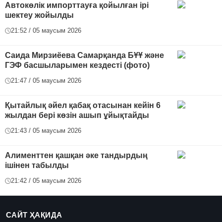
Автокөлік импорттауға қойылған ірі
шектеу жойылды
21:52 / 05 маусым 2026
Саида Мирзиёева Самарқанда БҰҰ және
ГЭФ басшыларымен кездесті (фото)
21:47 / 05 маусым 2026
Қытайлық әйел қабақ отасынан кейін 6
жылдан бері көзін ашып ұйықтайды
21:43 / 05 маусым 2026
Алименттен қашқан әке тандырдың
ішінен табылды
21:42 / 05 маусым 2026
САЙТ ҲАҚИДА