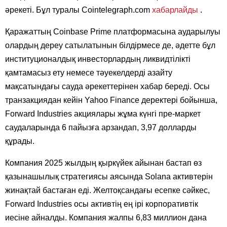
әрекеті. Бұл туралы Cointelegraph.com
хабарлайды
.
Қаражаттың Coinbase Prime платформасына аударылуы
олардың дереу сатылатынын білдірмесе де, әдетте бұл
институционалдық инвесторлардың ликвидтілікті
қамтамасыз ету немесе тәуекелдерді азайту
мақсатындағы сауда әрекеттерінен хабар береді. Осы
транзакциядан кейін Yahoo Finance деректері бойынша,
Forward Industries акциялары жұма күнгі пре-маркет
саудаларында 6 пайызға арзандап, 3,97 долларды
құрады.
Компания 2025 жылдың қыркүйек айынан бастап өз
қазынашылық стратегиясы аясында Solana активтерін
жинақтай бастаған еді. Желтоқсандағы есепке сәйкес,
Forward Industries осы активтің ең ірі корпоративтік
иесіне айналды. Компания жалпы 6,83 миллион дана