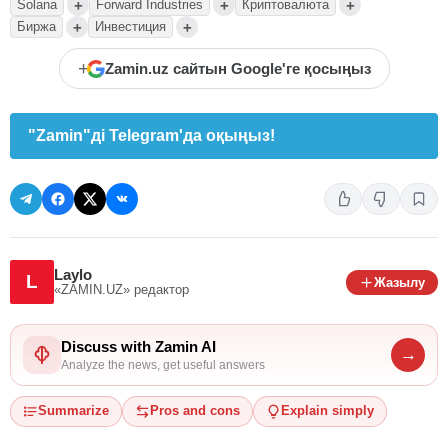
+
+
+
Solana
Forward Industries
Криптовалюта
+
+
Биржа
Инвестиция
+
Zamin.uz сайтын Google'ге қосыңыз
"Zamin"ді Telegram'да оқыңыз!
Laylo
L
Жазылу
«ZAMIN.UZ»
редактор
Discuss with Zamin AI
→
Analyze the news, get useful answers
Summarize
Pros and cons
Explain simply