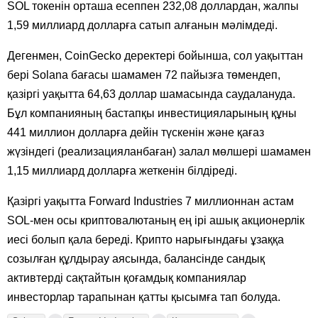
SOL токенін орташа есеппен 232,08 доллардан, жалпы
1,59 миллиард долларға сатып алғанын мәлімдеді.
Дегенмен, CoinGecko деректері бойынша, сол уақыттан
бері Solana бағасы шамамен 72 пайызға төмендеп,
қазіргі уақытта 64,63 доллар шамасында саудалануда.
Бұл компанияның бастапқы инвестицияларының құны
441 миллион долларға дейін түскенін және қағаз
жүзіндегі (реализацияланбаған) залал мөлшері шамамен
1,15 миллиард долларға жеткенін білдіреді.
Қазіргі уақытта Forward Industries 7 миллионнан астам
SOL-мен осы криптовалютаның ең ірі ашық акционерлік
иесі болып қала береді. Крипто нарығындағы ұзаққа
созылған құлдырау аясында, балансінде сандық
активтерді сақтайтын қоғамдық компаниялар
инвесторлар тарапынан қатты қысымға тап болуда.