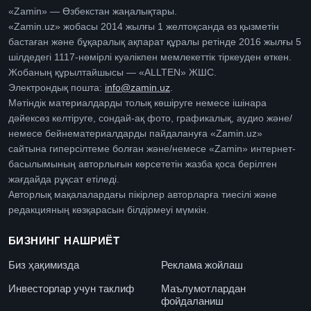
«Zamin» — Өзбекстан жаңалықтары.
«Zamin.uz» жобасы 2014 жылғы 1 желтоқсанда өз қызметін
бастаған және бұқаралық ақпарат құралы ретінде 2016 жылғы 5
шілдедегі 1117-нөмірлі куәлікпен мемлекеттік тіркеуден өткен.
Жобаның құрылтайшысы — «ALLTEN» ЖШС.
Электрондық пошта:
info@zamin.uz
.
Мәтіндік материалдарды толық көшіруге немесе ішінара
дәйексөз келтіруге, сондай-ақ фото, графикалық, аудио және/
немесе бейнематериалдарды пайдалануға «Zamin.uz»
сайтына гиперсілтеме болған және/немесе «Zamin» интернет-
басылымының авторлығын көрсететін жазба қоса берілген
жағдайда рұқсат етіледі.
Авторлық мақалалардағы пікірлер авторларға тиесілі және
редакцияның көзқарасын білдірмеуі мүмкін.
БИЗНИНГ НАШРИЁТ
Биз ҳақимизда
Реклама жойлаш
Инвесторлар учун таклиф
Маълумотлардан
фойдаланиш