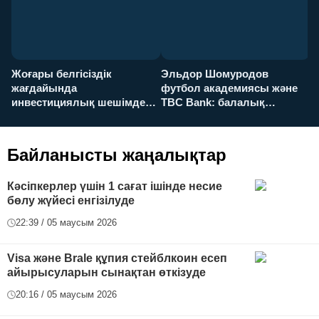
Жоғары белгісіздік
Эльдор Шомуродов
Ж
жағдайында
футбол академиясы және
т
инвестициялық шешімдер
TBC Bank: балалық
O
қалай қабылданады?
армандарынан үлкен
а
футболға дейін
Байланысты жаңалықтар
Кәсіпкерлер үшін 1 сағат ішінде несие
бөлу жүйесі енгізілуде
22:39 / 05 маусым 2026
Visa және Brale құпия стейблкоин есеп
айырысуларын сынақтан өткізуде
20:16 / 05 маусым 2026