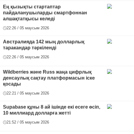
Ең қызықты стартаптар
пайдаланушыларды смартфоннан
алшақтатқысы келеді
22:26 / 05 маусым 2026
Австралияда 142 мың долларлық
таракандар тәркіленді
22:26 / 05 маусым 2026
Wildberries және Russ жаңа цифрлық
денсаулық сақтау платформасын іске
қосады
22:21 / 05 маусым 2026
Supabase құны 8 ай ішінде екі есеге өсіп,
10 миллиард долларға жетті
21:52 / 05 маусым 2026