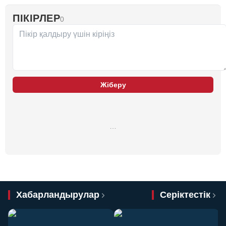
ПІКІРЛЕР
0
Жіберу
…
Хабарландырулар
Серіктестік