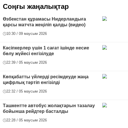
Соңғы жаңалықтар
Өзбекстан құрамасы Нидерландыға
қарсы матчта жеңіліп қалды (видео)
10:30 / 09 маусым 2026
Кәсіпкерлер үшін 1 сағат ішінде несие
бөлу жүйесі енгізілуде
22:39 / 05 маусым 2026
Көпқабатты үйлерді ресімдеуде жаңа
цифрлық тәртіп енгізілді
22:32 / 05 маусым 2026
Ташкентте автобус жолақтарын тазалау
бойынша рейдтер басталды
22:28 / 05 маусым 2026