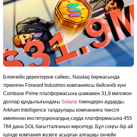
Блокчейн деректеріне сәйкес, Nasdaq биржасында
тіркелген Forward Industries компаниясы бейсенбі күні
Coinbase Prime платформасына шамамен 31,9 миллион
доллар құндылығындағы
Solana
токендерін аударды.
Arkham Intelligence талдаулары компанияға тиесілі
әмияннан институционалдық сауда платформасына 455
784 дана SOL бағытталғанын көрсетеді. Бұл соңғы бір ай
ішінде компания жүзеге асырған алғашқы ончейн