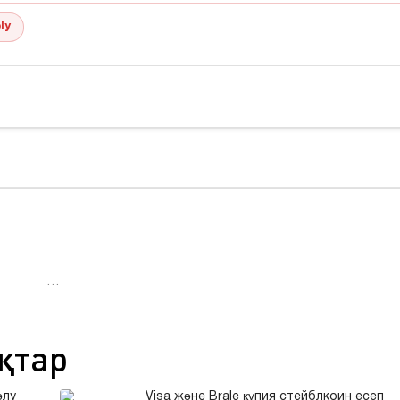
ly
…
қтар
өлу
Visa және Brale құпия стейблкоин есеп