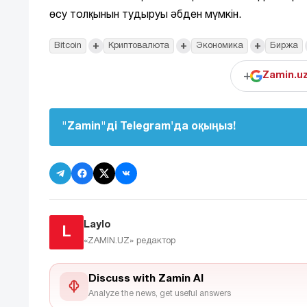
өсу толқынын тудыруы әбден мүмкін.
+
+
+
Bitcoin
Криптовалюта
Экономика
Биржа
+
Zamin.u
"Zamin"ді Telegram'да оқыңыз!
Laylo
L
«ZAMIN.UZ»
редактор
Discuss with Zamin AI
Analyze the news, get useful answers