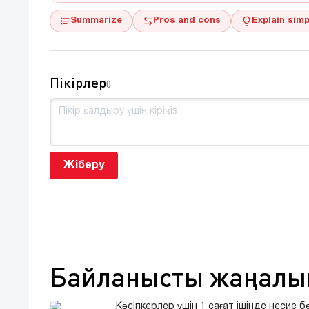
Summarize
Pros and cons
Explain simp
Пікірлер
0
Жіберу
Байланысты жаңалы
Кәсіпкерлер үшін 1 сағат ішінде несие б