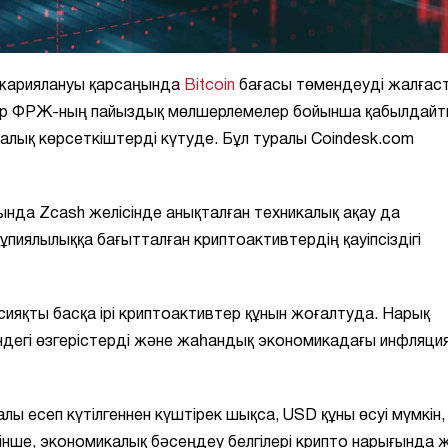
жариялануы қарсаңында
Bitcoin
бағасы төмендеуді жалғас
рлар ФРЖ-ның пайыздық мөлшерлемелер бойынша қабылдайт
алық көрсеткіштерді күтуде. Бұл туралы Coindesk.com
нда Zcash желісінде анықталған техникалық ақау да
пиялылыққа бағытталған криптоактивтердің қауіпсіздігі
 сияқты басқа ірі криптоактивтер құнын жоғалтуда. Нарық
дегі өзгерістерді және жаһандық экономикадағы инфляци
лы есеп күтілгеннен күштірек шықса, USD құны өсуі мүмкін,
інше, экономикалық бәсеңдеу белгілері крипто нарығында 