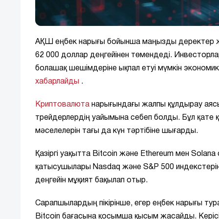
АҚШ еңбек нарығы бойынша маңызды деректер 
62 000 доллар деңгейінен төмендеді. Инвесто
болашақ шешімдеріне ықпал етуі мүмкін экономик
хабарлайды
.
Криптовалюта
нарығындағы жалпы құлдырау аясы
трейдерлердің уайымына себеп болды. Бұл қате құ
мәселелерін тағы да күн тәртібіне шығарды.
Қазіргі уақытта Bitcoin және Ethereum мен Solana
қатысушылары Nasdaq және S&P 500 индекстерін
деңгейін мұқият бақылап отыр.
Сарапшылардың пікірінше, егер еңбек нарығы тура
Bitcoin бағасына қосымша қысым жасайды. Керіс