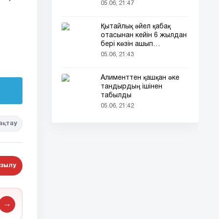
кездесті (фото)
05.06, 21:47
Қытайлық әйел қабақ
отасынан кейін 6 жылдан
бері көзін ашып
ұйықтайды
05.06, 21:43
Алименттен қашқан әке
тандырдың ішінен
табылды
05.06, 21:42
ақтау
зылу
→