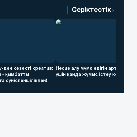
Серіктестік
ky-ден кезекті креатив:
Несие алу мүмкіндігін арттыру
 - қымбатты
үшін қайда жұмыс істеу керек
а сүйіспеншілікпен!