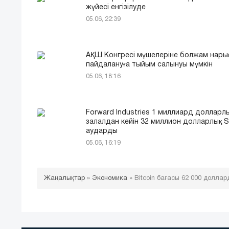
жүйесі енгізілуде
05.06, 22:39
АҚШ Конгресі мүшелеріне болжам нары
пайдалануға тыйым салынуы мүмкін
05.06, 18:16
Forward Industries 1 миллиард долларл
залалдан кейін 32 миллион долларлық 
аударды
05.06, 16:19
Жаңалықтар
»
Экономика
»
Bitcoin бағасы 62 000 долла