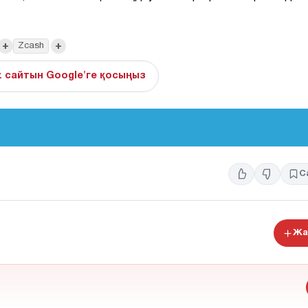
+
+
Zcash
z сайтын Google'ге қосыңыз
С
Жа