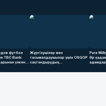
дов футбол
Жүргізушілер мен
Pure Mil
е TBC Bank:
тасымалдаушылар үшін OSGOP
Әр қадам
арынан үлкен
сақтандырудың
адамдарғ
артықшылықтары