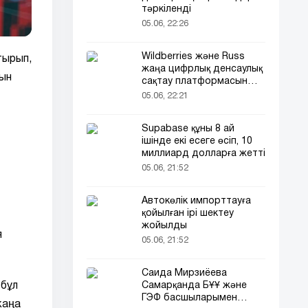
тәркіленді
05.06, 22:26
Wildberries және Russ
тырып,
жаңа цифрлық денсаулық
ын
сақтау платформасын
іске қосады
05.06, 22:21
Supabase құны 8 ай
ішінде екі есеге өсіп, 10
миллиард долларға жетті
05.06, 21:52
Автокөлік импорттауға
қойылған ірі шектеу
жойылды
я
05.06, 21:52
Саида Мирзиёева
Самарқанда БҰҰ және
 бұл
ГЭФ басшыларымен
жаңа