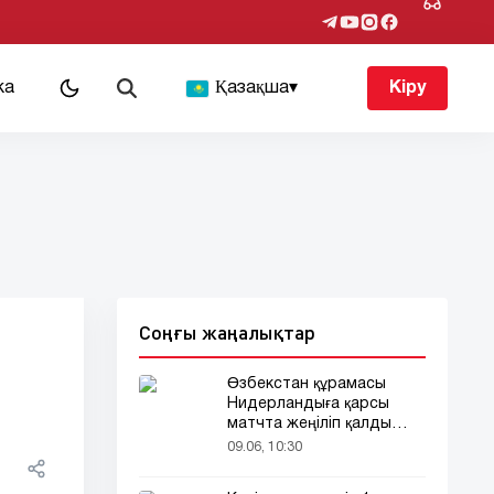
ка
Қазақша
▾
Кіру
Соңғы жаңалықтар
Өзбекстан құрамасы
Нидерландыға қарсы
матчта жеңіліп қалды
(видео)
09.06, 10:30