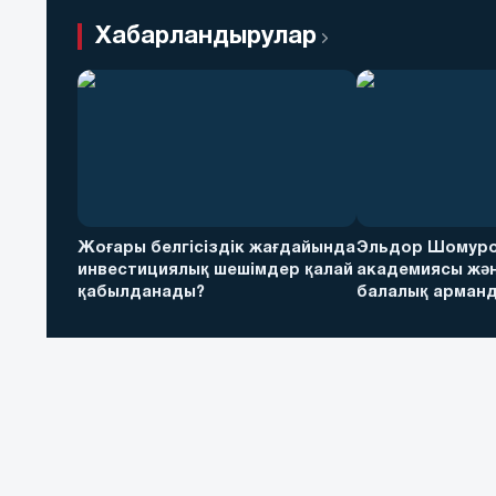
Хабарландырулар
Жоғары белгісіздік жағдайында
Эльдор Шомуро
инвестициялық шешімдер қалай
академиясы жән
қабылданады?
балалық арманд
футболға дейін