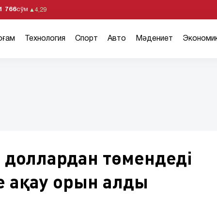
1 766
сўм
▲
4,29
оғам
Технология
Спорт
Авто
Мәдениет
Экономи
00 доллардан төмендеді
е ақау орын алды