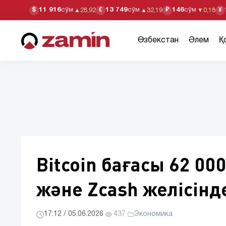
11 916
сўм
13 749
сўм
146
сўм
$
€
₽
¥
▲
28,92
▲
32,19
▼
0,18
Өзбекстан
Әлем
Қ
Bitcoin бағасы 62 0
және Zcash желісінд
17:12 / 05.06.2026
·
437
·
Экономика