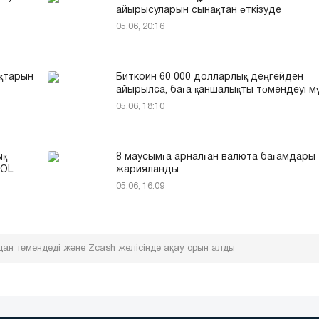
айырысуларын сынақтан өткізуде
05.06, 20:16
қтарын
Биткоин 60 000 долларлық деңгейден
айырылса, баға қаншалықты төмендеуі м
05.06, 18:10
ық
8 маусымға арналған валюта бағамдары
SOL
жарияланды
05.06, 16:09
рдан төмендеді және Zcash желісінде ақау орын алды