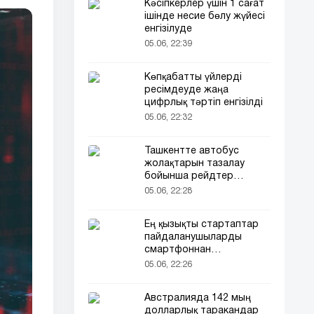
Кәсіпкерлер үшін 1 сағат
ішінде несие бөлу жүйесі
енгізілуде
05.06, 22:39
Көпқабатты үйлерді
ресімдеуде жаңа
цифрлық тәртіп енгізілді
05.06, 22:32
Ташкентте автобус
жолақтарын тазалау
бойынша рейдтер
басталды
05.06, 22:28
Ең қызықты стартаптар
пайдаланушыларды
смартфоннан
алшақтатқысы келеді
05.06, 22:26
Австралияда 142 мың
долларлық таракандар