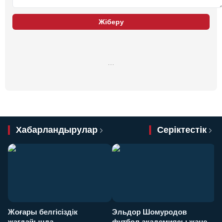
Жіберу
…
Хабарландырулар
Серіктестік
Жоғары белгісіздік
Эльдор Шомуродов
Ж