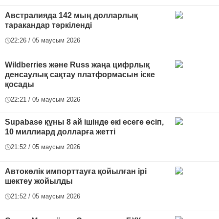
Австралияда 142 мың долларлық
таракандар тәркіленді
22:26 / 05 маусым 2026
Wildberries және Russ жаңа цифрлық
денсаулық сақтау платформасын іске
қосады
22:21 / 05 маусым 2026
Supabase құны 8 ай ішінде екі есеге өсіп,
10 миллиард долларға жетті
21:52 / 05 маусым 2026
Автокөлік импорттауға қойылған ірі
шектеу жойылды
21:52 / 05 маусым 2026