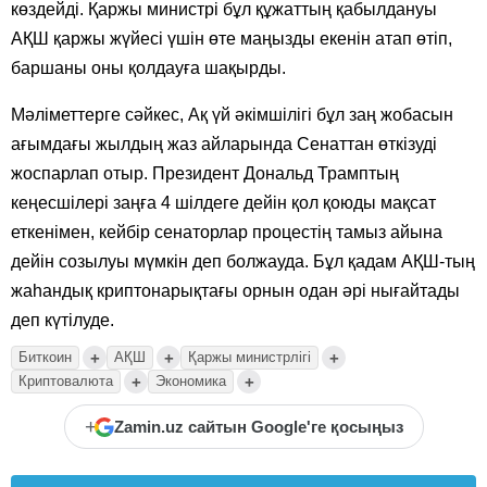
көздейді. Қаржы министрі бұл құжаттың қабылдануы
АҚШ қаржы жүйесі үшін өте маңызды екенін атап өтіп,
баршаны оны қолдауға шақырды.
Мәліметтерге сәйкес, Ақ үй әкімшілігі бұл заң жобасын
ағымдағы жылдың жаз айларында Сенаттан өткізуді
жоспарлап отыр. Президент Дональд Трамптың
кеңесшілері заңға 4 шілдеге дейін қол қоюды мақсат
еткенімен, кейбір сенаторлар процестің тамыз айына
дейін созылуы мүмкін деп болжауда. Бұл қадам АҚШ-тың
жаһандық криптонарықтағы орнын одан әрі нығайтады
деп күтілуде.
+
+
+
Биткоин
АҚШ
Қаржы министрлігі
+
+
Криптовалюта
Экономика
+
Zamin.uz сайтын Google'ге қосыңыз