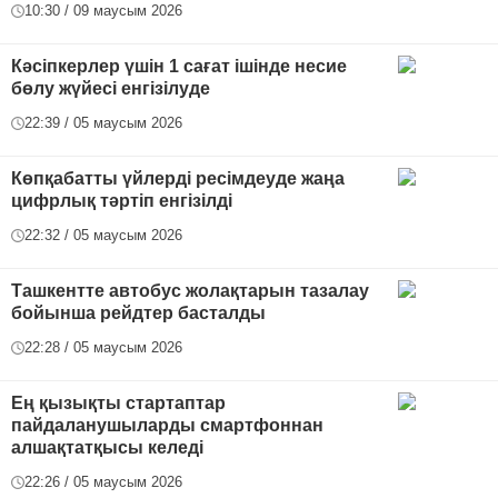
10:30 / 09 маусым 2026
Кәсіпкерлер үшін 1 сағат ішінде несие
бөлу жүйесі енгізілуде
22:39 / 05 маусым 2026
Көпқабатты үйлерді ресімдеуде жаңа
цифрлық тәртіп енгізілді
22:32 / 05 маусым 2026
Ташкентте автобус жолақтарын тазалау
бойынша рейдтер басталды
22:28 / 05 маусым 2026
Ең қызықты стартаптар
пайдаланушыларды смартфоннан
алшақтатқысы келеді
22:26 / 05 маусым 2026