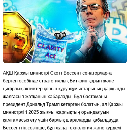
АҚШ Қаржы министрі Скотт Бессент сенаторларға
берген есебінде стратегиялық Биткоин қорын және
цифрлық активтер қорын құру жұмыстарының қарқынды
жалғасып жатқанын хабарлады. Бұл бастаманы
президент Дональд Трамп көтерген болатын, ал Қаржы
министрлігі 2025 жылғы жарлықтың орындалуын
қамтамасыз ету үшін барлық шараларды қабылдауда.
Бессенттің сөзінше, бұл жаңа технология және күрделі