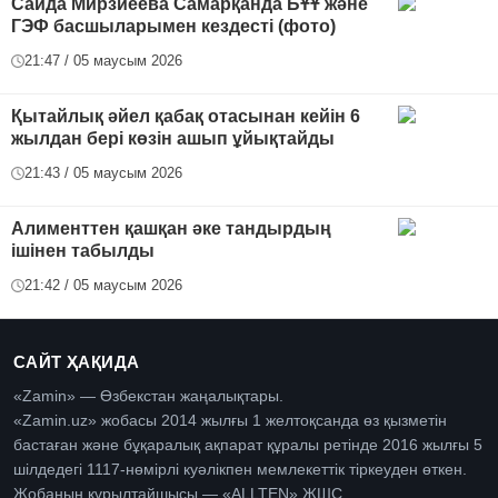
Саида Мирзиёева Самарқанда БҰҰ және
ГЭФ басшыларымен кездесті (фото)
21:47 / 05 маусым 2026
Қытайлық әйел қабақ отасынан кейін 6
жылдан бері көзін ашып ұйықтайды
21:43 / 05 маусым 2026
Алименттен қашқан әке тандырдың
ішінен табылды
21:42 / 05 маусым 2026
САЙТ ҲАҚИДА
«Zamin» — Өзбекстан жаңалықтары.
«Zamin.uz» жобасы 2014 жылғы 1 желтоқсанда өз қызметін
бастаған және бұқаралық ақпарат құралы ретінде 2016 жылғы 5
шілдедегі 1117-нөмірлі куәлікпен мемлекеттік тіркеуден өткен.
Жобаның құрылтайшысы — «ALLTEN» ЖШС.