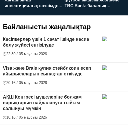
жағдайында
футбол академиясы және
т
инвестициялық шешімдер
TBC Bank: балалық
O
қалай қабылданады?
армандарынан үлкен
а
футболға дейін
Байланысты жаңалықтар
Кәсіпкерлер үшін 1 сағат ішінде несие
бөлу жүйесі енгізілуде
22:39 / 05 маусым 2026
Visa және Brale құпия стейблкоин есеп
айырысуларын сынақтан өткізуде
20:16 / 05 маусым 2026
АҚШ Конгресі мүшелеріне болжам
нарықтарын пайдалануға тыйым
салынуы мүмкін
18:16 / 05 маусым 2026