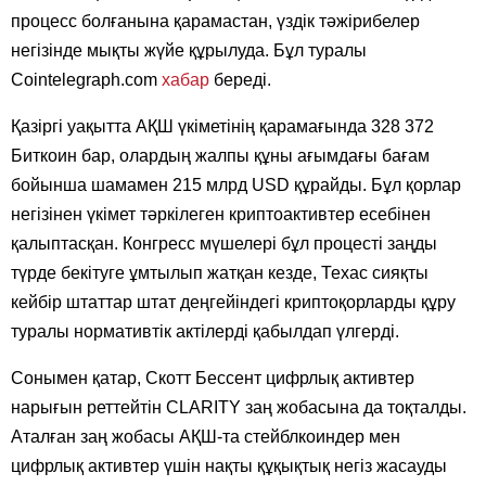
процесс болғанына қарамастан, үздік тәжірибелер
негізінде мықты жүйе құрылуда. Бұл туралы
Cointelegraph.com
хабар
береді.
Қазіргі уақытта АҚШ үкіметінің қарамағында 328 372
Биткоин бар, олардың жалпы құны ағымдағы бағам
бойынша шамамен 215 млрд USD құрайды. Бұл қорлар
негізінен үкімет тәркілеген криптоактивтер есебінен
қалыптасқан. Конгресс мүшелері бұл процесті заңды
түрде бекітуге ұмтылып жатқан кезде, Техас сияқты
кейбір штаттар штат деңгейіндегі криптоқорларды құру
туралы нормативтік актілерді қабылдап үлгерді.
Сонымен қатар, Скотт Бессент цифрлық активтер
нарығын реттейтін CLARITY заң жобасына да тоқталды.
Аталған заң жобасы АҚШ-та стейблкоиндер мен
цифрлық активтер үшін нақты құқықтық негіз жасауды