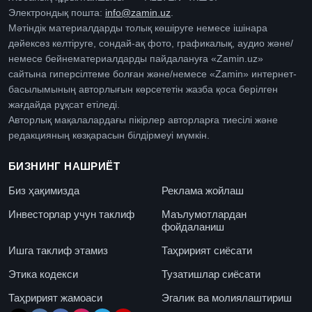
Электрондық пошта:
info@zamin.uz
.
Мәтіндік материалдарды толық көшіруге немесе ішінара
дәйексөз келтіруге, сондай-ақ фото, графикалық, аудио және/
немесе бейнематериалдарды пайдалануға «Zamin.uz»
сайтына гиперсілтеме болған және/немесе «Zamin» интернет-
басылымының авторлығын көрсететін жазба қоса берілген
жағдайда рұқсат етіледі.
Авторлық мақалалардағы пікірлер авторларға тиесілі және
редакцияның көзқарасын білдірмеуі мүмкін.
БИЗНИНГ НАШРИЁТ
Биз ҳақимизда
Реклама жойлаш
Инвесторлар учун таклиф
Маълумотлардан
фойдаланиш
Ишга таклиф этамиз
Таҳририят сиёсати
Этика кодекси
Тузатишлар сиёсати
Таҳририят жамоаси
Эгалик ва молиялаштириш