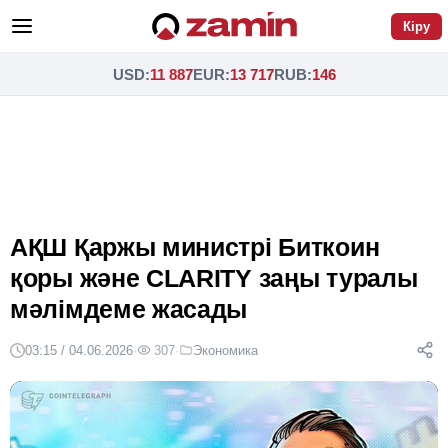
Кіру
USD
:
11 887
EUR
:
13 717
RUB
:
146
АҚШ Қаржы министрі Биткоин
қоры және CLARITY заңы туралы
мәлімдеме жасады
03:15 / 04.06.2026
·
307
·
Экономика