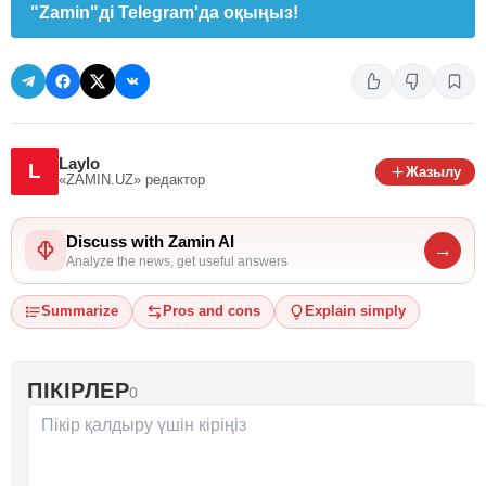
"Zamin"ді Telegram'да оқыңыз!
Laylo
L
Жазылу
«ZAMIN.UZ»
редактор
Discuss with Zamin AI
→
Analyze the news, get useful answers
Summarize
Pros and cons
Explain simply
ПІКІРЛЕР
0