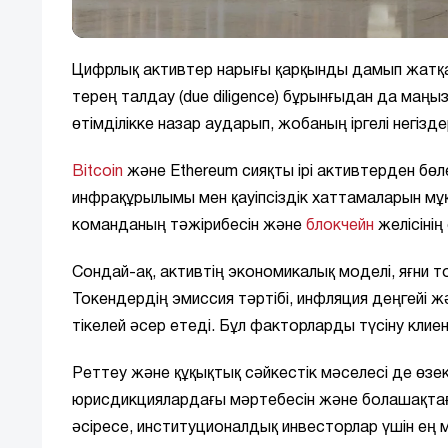
Цифрлық активтер нарығы қарқынды дамып жатқа
терең талдау (due diligence) бұрынғыдан да маңы
өтімділікке назар аударып, жобаның іргелі негіз
Bitcoin
және Ethereum сияқты ірі активтерден бө
инфрақұрылымы мен қауіпсіздік хаттамаларын мұ
команданың тәжірибесін және
блокчейн
желісінің
Сондай-ақ, активтің экономикалық моделі, яғни то
Токендердің эмиссия тәртібі, инфляция деңгейі 
тікелей әсер етеді. Бұл факторларды түсіну кли
Реттеу және құқықтық сәйкестік мәселесі де өзек
юрисдикциялардағы мәртебесін және болашақтағы 
әсіресе, институционалдық инвесторлар үшін ең 