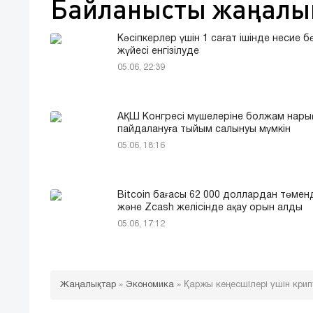
Байланысты жаңалы
Кәсіпкерлер үшін 1 сағат ішінде несие б
жүйесі енгізілуде
05.06, 22:39
АҚШ Конгресі мүшелеріне болжам нары
пайдалануға тыйым салынуы мүмкін
05.06, 18:16
Bitcoin бағасы 62 000 доллардан төмен
және Zcash желісінде ақау орын алды
05.06, 17:12
Жаңалықтар
»
Экономика
»
Қаржы кеңесшілері үшін кри