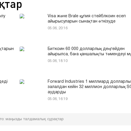
қтар
өлу
Visa және Brale құпия стейблкоин есеп
айырысуларын сынақтан өткізуде
05.06, 20:16
қтарын
Биткоин 60 000 долларлық деңгейден
айырылса, баға қаншалықты төмендеуі м
05.06, 18:10
деді
Forward Industries 1 миллиард долларлы
залалдан кейін 32 миллион долларлық S
аударды
05.06, 16:19
пто: маңызды талдамалық сұрақтар