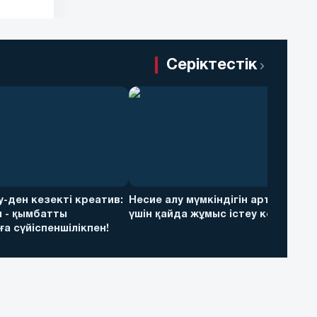
Серіктестік
ky-ден кезекті креатив:
Несие алу мүмкіндігін арттыру
 - қымбатты
үшін қайда жұмыс істеу керек
а сүйіспеншілікпен!