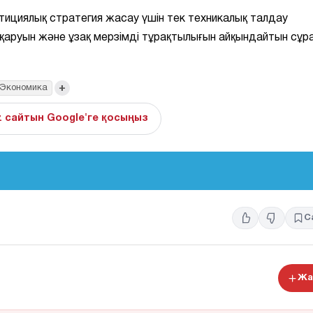
тициялық стратегия жасау үшін тек техникалық талдау
сқаруын және ұзақ мерзімді тұрақтылығын айқындайтын сұр
+
Экономика
z сайтын Google'ге қосыңыз
С
Жа