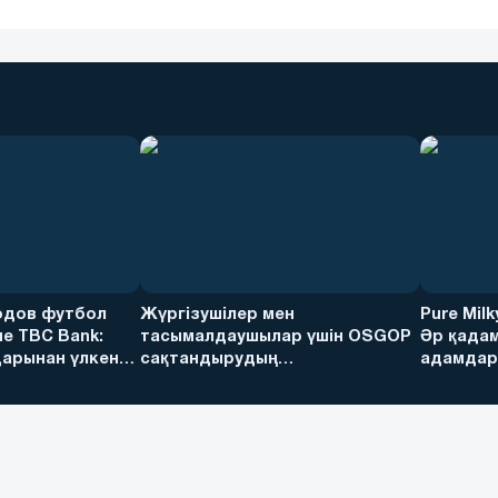
дов футбол
Жүргізушілер мен
Pure Mil
е TBC Bank:
тасымалдаушылар үшін OSGOP
Әр қадам
арынан үлкен
сақтандырудың
адамдарғ
артықшылықтары