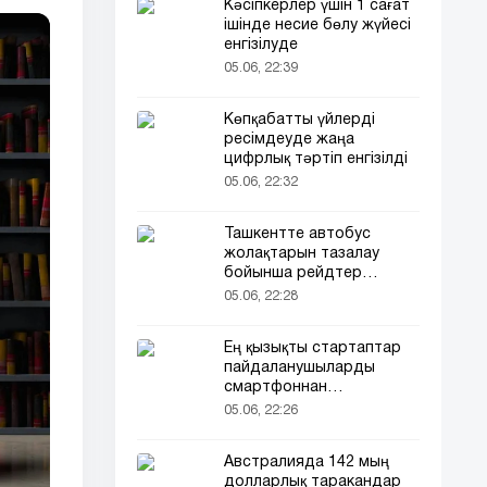
Кәсіпкерлер үшін 1 сағат
ішінде несие бөлу жүйесі
енгізілуде
05.06, 22:39
Көпқабатты үйлерді
ресімдеуде жаңа
цифрлық тәртіп енгізілді
05.06, 22:32
Ташкентте автобус
жолақтарын тазалау
бойынша рейдтер
басталды
05.06, 22:28
Ең қызықты стартаптар
пайдаланушыларды
смартфоннан
алшақтатқысы келеді
05.06, 22:26
Австралияда 142 мың
долларлық таракандар