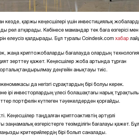
н кезде, қаржы кеңесшілері үшін инвестициялық жобалар
зды рөл атқарады. Көбінесе мамандар тек баға өзгерісі мен
дерін елеусіз қалдырады. Бұл туралы Coindesk.com
хабар
лай
лек, жаңа криптожобаларды бағалауда олардың технологи
қият зерттеу қажет. Кеңесшілер жоба артында тұрған
 орталықтандырылмау деңгейін анықтауы тиіс.
кеномикасы да негізгі сұрақтардың бірі болуы керек.
және ірі инвесторлардың үлесі болашақтағы нарық тұрақтыл
енттер портфелін күтпеген тәуекелдерден қорғайды.
ті. Кеңесшілер таңдалған криптоактивтің әртүрлі
заңнамалық өзгерістерге төзімділігін бағалауы қажет. Бұл
маңызды критерийлердің бірі болып саналады.