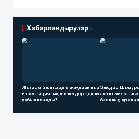
Хабарландырулар
Жоғары белгісіздік жағдайында
Эльдор Шомуро
инвестициялық шешімдер қалай
академиясы жән
қабылданады?
балалық арманд
футболға дейін