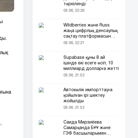
тәркіленді
05.06, 22:26
ды
Wildberries және Russ
жаңа цифрлық денсаулық
сақтау платформасын
ды.
іске қосады
05.06, 22:21
ялық
Supabase құны 8 ай
ішінде екі есеге өсіп, 10
миллиард долларға жетті
05.06, 21:52
Автокөлік импорттауға
ығына
қойылған ірі шектеу
жойылды
05.06, 21:52
Саида Мирзиёева
,
Самарқанда БҰҰ және
ГЭФ басшыларымен