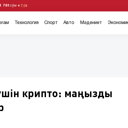
1 761
сўм
▼
7,04
оғам
Технология
Спорт
Авто
Мәдениет
Экономи
үшін крипто: маңызды
р