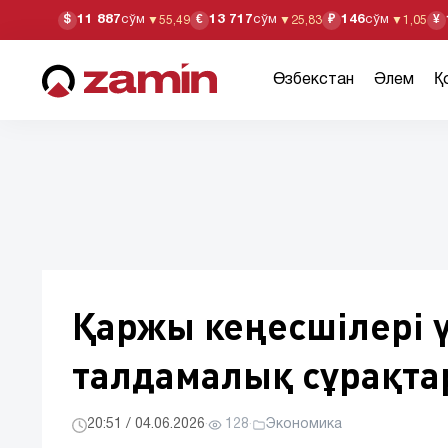
11 887
сўм
13 717
сўм
146
сўм
$
€
₽
¥
▼
55,49
▼
25,83
▼
1,05
Өзбекстан
Әлем
Қ
Қаржы кеңесшілері 
талдамалық сұрақта
20:51 / 04.06.2026
·
128
·
Экономика