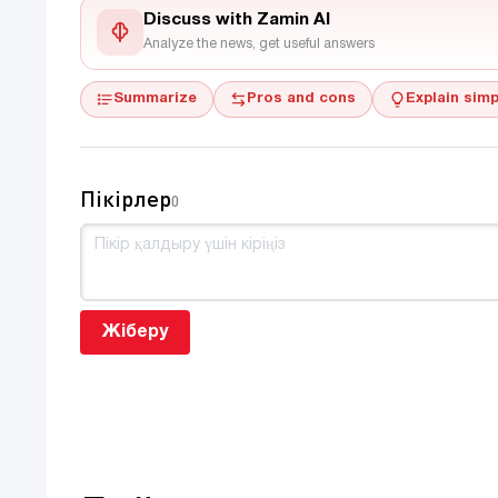
Discuss with Zamin AI
Analyze the news, get useful answers
Summarize
Pros and cons
Explain simp
Пікірлер
0
Жіберу