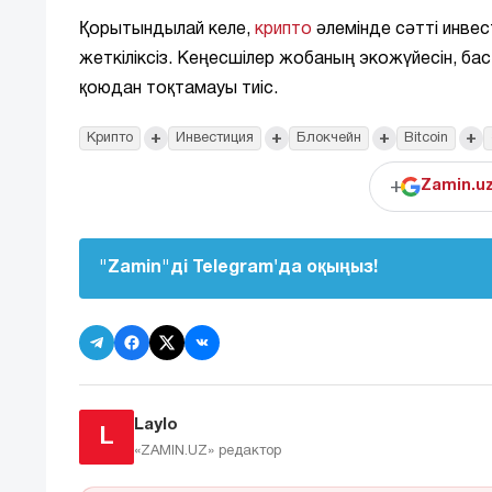
Қорытындылай келе,
крипто
әлемінде сәтті инвес
жеткіліксіз. Кеңесшілер жобаның экожүйесін, ба
қоюдан тоқтамауы тиіс.
+
+
+
+
Крипто
Инвестиция
Блокчейн
Bitcoin
+
Zamin.u
"Zamin"ді Telegram'да оқыңыз!
Laylo
L
«ZAMIN.UZ»
редактор