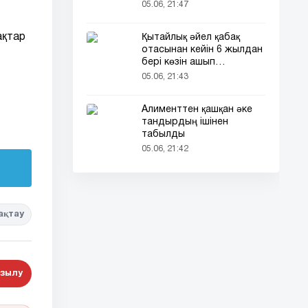
кездесті (фото)
05.06, 21:47
ақтар
Қытайлық әйел қабақ
отасынан кейін 6 жылдан
бері көзін ашып
ұйықтайды
05.06, 21:43
Алименттен қашқан әке
тандырдың ішінен
табылды
05.06, 21:42
ақтау
зылу