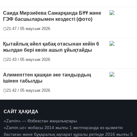
Саида Мирзиёева Самарқанда БҰҰ және
ГЭФ басшыларымен кездесті (фото)
21:47 / 05 маусым 2026
Қытайлық әйел қабақ отасынан кейін 6
жылдан бері көзін ашып ұйықтайды
21:43 / 05 маусым 2026
Алименттен қашқан әке тандырдың
ішінен табылды
21:42 / 05 маусым 2026
САЙТ ҲАҚИДА
«Zamin» — Өзбекстан жаңалықтары.
«Zamin.uz» жобасы 2014 жылғы 1 желтоқсанда өз қызметін
бастаған және бұқаралық ақпарат құралы ретінде 2016 жылғы 5