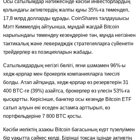
Осы сатылымдар нәтижесінде кәсіби инвесторлардың
қолындағы активтердің жалпы құны 35%-ға төмендеп,
17,8 млрд долларды құрады. CoinShares талдаушысы
Мэтт Киммелдің айтуынша, мұндай жағдай Bitcoin
нарығындағы төмендеу кезеңдеріне тән, мұнда негізінен
тактикалық және леверидждік стратегияларға сүйенетін
трейдерлер өз позицияларын жабады.
Сатылымдардың негізгі бөлігі, яғни шамамен 96%-ы
хедж-қорлар мен брокерлік компанияларға тиесілі
болды. Атап айтқанда, хедж-қорлар өз резервтерін 31
400 BTC-ге (39%) азайтса, брокерлер өз үлесін 53%-ға
қысқартты. Керісінше, банктер осы кезеңде Bitcoin ETF
сатып алуын екі еседен астамға арттырып, өз
портфельдеріне 7 800 BTC қосты.
Кәсіби иеліктің азаюы Bitcoin бағасының күрт түзелуімен
бір уақытта сәйкес келді. Бірінші тоқсан ішінде активтің