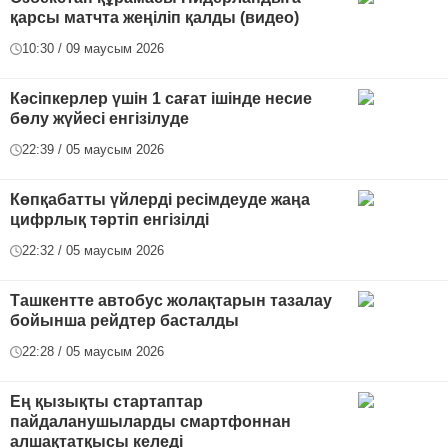
қарсы матчта жеңіліп қалды (видео)
10:30 / 09 маусым 2026
Кәсіпкерлер үшін 1 сағат ішінде несие
бөлу жүйесі енгізілуде
22:39 / 05 маусым 2026
Көпқабатты үйлерді ресімдеуде жаңа
цифрлық тәртіп енгізілді
22:32 / 05 маусым 2026
Ташкентте автобус жолақтарын тазалау
бойынша рейдтер басталды
22:28 / 05 маусым 2026
Ең қызықты стартаптар
пайдаланушыларды смартфоннан
алшақтатқысы келеді