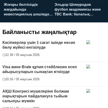
Жоғары белгісіздік
Эльдор Шомуродов
Ж
жағдайында
футбол академиясы және
т
инвестициялық шешімдер
TBC Bank: балалық
O
қалай қабылданады?
армандарынан үлкен
а
футболға дейін
Байланысты жаңалықтар
Кәсіпкерлер үшін 1 сағат ішінде несие
бөлу жүйесі енгізілуде
22:39 / 05 маусым 2026
Visa және Brale құпия стейблкоин есеп
айырысуларын сынақтан өткізуде
20:16 / 05 маусым 2026
АҚШ Конгресі мүшелеріне болжам
нарықтарын пайдалануға тыйым
салынуы мүмкін