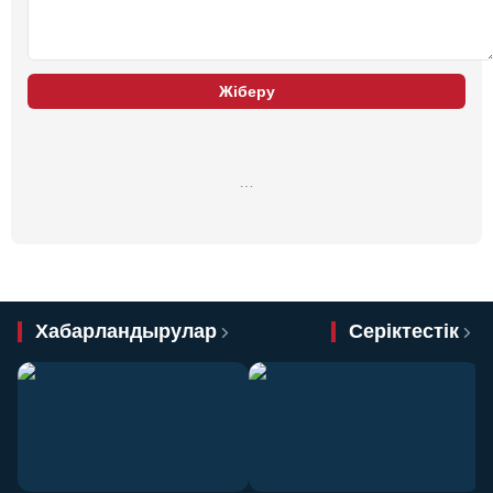
Жіберу
…
Хабарландырулар
Серіктестік