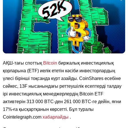
АҚШ-тағы споттық
Bitcoin
биржалық инвестициялық
қорларына (ETF) иелік ететін кәсіби инвесторлардың
үлесі бірінші тоқсанда күрт азайды. CoinShares есебіне
сәйкес, 13F нысанындағы реттеушілік есептерді талдау
ірі инвестициялық менеджерлердің Bitcoin ETF
активтерін 313 000 BTC-ден 261 000 BTC-ге дейін, яғни
17%-ға қысқартқанын көрсетті. Бұл туралы
Cointelegraph.com
хабарлайды
.