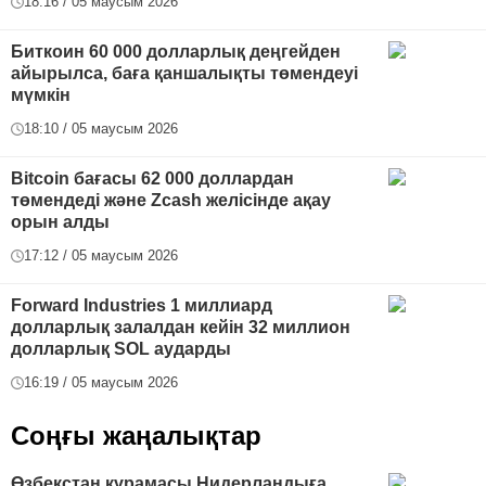
18:16 / 05 маусым 2026
Биткоин 60 000 долларлық деңгейден
айырылса, баға қаншалықты төмендеуі
мүмкін
18:10 / 05 маусым 2026
Bitcoin бағасы 62 000 доллардан
төмендеді және Zcash желісінде ақау
орын алды
17:12 / 05 маусым 2026
Forward Industries 1 миллиард
долларлық залалдан кейін 32 миллион
долларлық SOL аударды
16:19 / 05 маусым 2026
Соңғы жаңалықтар
Өзбекстан құрамасы Нидерландыға