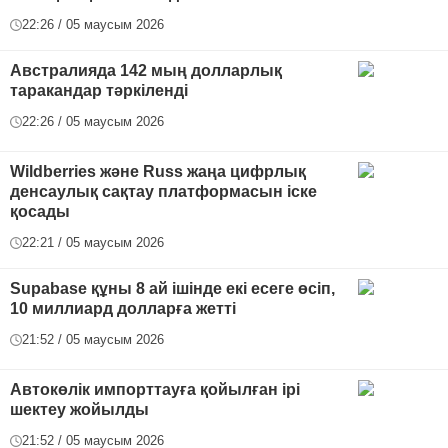
22:26 / 05 маусым 2026
Австралияда 142 мың долларлық
таракандар тәркіленді
22:26 / 05 маусым 2026
Wildberries және Russ жаңа цифрлық
денсаулық сақтау платформасын іске
қосады
22:21 / 05 маусым 2026
Supabase құны 8 ай ішінде екі есеге өсіп,
10 миллиард долларға жетті
21:52 / 05 маусым 2026
Автокөлік импорттауға қойылған ірі
шектеу жойылды
21:52 / 05 маусым 2026