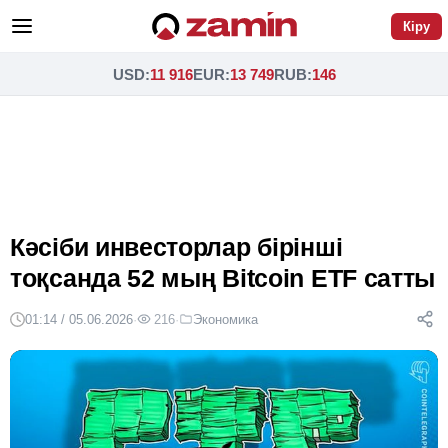
Кіру
USD
:
11 916
EUR
:
13 749
RUB
:
146
Кәсіби инвесторлар бірінші
тоқсанда 52 мың Bitcoin ETF сатты
01:14 / 05.06.2026
·
216
·
Экономика