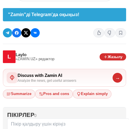
"Zamin"ді Telegram'да оқыңыз!
Laylo
L
Жазылу
«ZAMIN.UZ»
редактор
Discuss with Zamin AI
→
Analyze the news, get useful answers
Summarize
Pros and cons
Explain simply
ПІКІРЛЕР
0