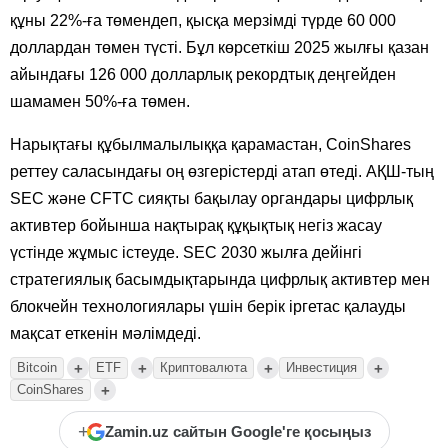
құны 22%-ға төмендеп, қысқа мерзімді түрде 60 000
доллардан төмен түсті. Бұл көрсеткіш 2025 жылғы қазан
айындағы 126 000 долларлық рекордтық деңгейден
шамамен 50%-ға төмен.
Нарықтағы құбылмалылыққа қарамастан, CoinShares
реттеу саласындағы оң өзгерістерді атап өтеді. АҚШ-тың
SEC және CFTC сияқты бақылау органдары цифрлық
активтер бойынша нақтырақ құқықтық негіз жасау
үстінде жұмыс істеуде. SEC 2030 жылға дейінгі
стратегиялық басымдықтарында цифрлық активтер мен
блокчейн технологиялары үшін берік іргетас қалауды
мақсат еткенін мәлімдеді.
+
+
+
+
Bitcoin
ETF
Криптовалюта
Инвестиция
+
CoinShares
+
Zamin.uz сайтын Google'ге қосыңыз