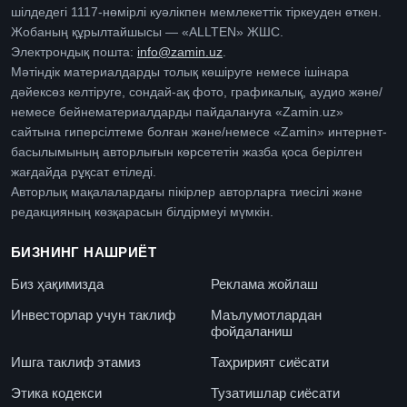
шілдедегі 1117-нөмірлі куәлікпен мемлекеттік тіркеуден өткен.
Жобаның құрылтайшысы — «ALLTEN» ЖШС.
Электрондық пошта:
info@zamin.uz
.
Мәтіндік материалдарды толық көшіруге немесе ішінара
дәйексөз келтіруге, сондай-ақ фото, графикалық, аудио және/
немесе бейнематериалдарды пайдалануға «Zamin.uz»
сайтына гиперсілтеме болған және/немесе «Zamin» интернет-
басылымының авторлығын көрсететін жазба қоса берілген
жағдайда рұқсат етіледі.
Авторлық мақалалардағы пікірлер авторларға тиесілі және
редакцияның көзқарасын білдірмеуі мүмкін.
БИЗНИНГ НАШРИЁТ
Биз ҳақимизда
Реклама жойлаш
Инвесторлар учун таклиф
Маълумотлардан
фойдаланиш
Ишга таклиф этамиз
Таҳририят сиёсати
Этика кодекси
Тузатишлар сиёсати