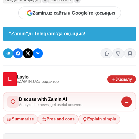
+
+
+
Zamin.uz сайтын Google'ге қосыңыз
"Zamin"ді Telegram'да оқыңыз!
Laylo
L
Жазылу
«ZAMIN.UZ»
редактор
Discuss with Zamin AI
→
Analyze the news, get useful answers
Summarize
Pros and cons
Explain simply