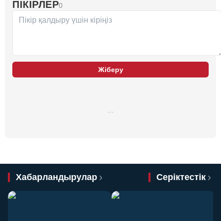
ПІКІРЛЕР
0
Жіберу
…
Хабарландырулар
Серіктестік