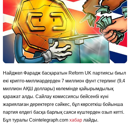
Найджел Фарадж басқаратын Reform UK партиясы биыл
екі крипто-миллиардерден 7 миллион фунт стерлинг (9,4
миллион АҚШ доллары) көлемінде қайырымдылық
қаражат алды. Сайлау комиссиясы бейсенбі күні
жариялаған деректерге сәйкес, бұл көрсеткіш бойынша
партия елдегі басқа барлық саяси күштерден озып кетті.
Бұл туралы Cointelegraph.com
хабар
лайды.