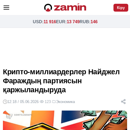
Кіру
USD
:
11 916
EUR
:
13 749
RUB
:
146
Крипто-миллиардерлер Найджел
Фараждың партиясын
қаржыландыруда
12:18 / 05.06.2026
·
123
·
Экономика