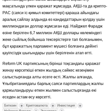
мақсатында үлкен қаражат жұмсауда. АҚШ-та да крипто-
PAC (саяси іс-қимыл комитеттері) қараша айындағы
аралық сайлау алдында өз кандидаттарын қолдау үшін
миллиондаған доллар жұмсаған еді. Найджел Фарадж
өзіне берілген 6,7 миллион АҚШ доллары көлеміндегі
жеке сыйлық бойынша тексерістерге тап болғанымен,
бұл қаражаттың парламент мүшесі болғанға дейінгі
қауіпсіздік шығындары үшін берілгенін атап өтті.
Reform UK партиясының бірінші тоқсандағы қаражат
жинау көрсеткіші өткен жылдың сәйкес кезеңімен
салыстырғанда алты есеге өсті. Жалпы алғанда,
Ұлыбританиядағы барлық саяси партиялардың жалпы
қаржыландыруы өткен жылмен салыстырғанда екі
еседен астам өсу көрсетті.
+
+
+
Биткоин
Криптовалюта
Инвестиция
Найджел Фарадж
Экономика