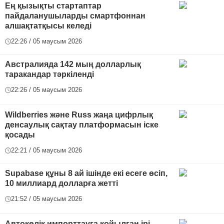
Ең қызықты стартаптар
пайдаланушыларды смартфоннан
алшақтатқысы келеді
22:26 / 05 маусым 2026
Австралияда 142 мың долларлық
таракандар тәркіленді
22:26 / 05 маусым 2026
Wildberries және Russ жаңа цифрлық
денсаулық сақтау платформасын іске
қосады
22:21 / 05 маусым 2026
Supabase құны 8 ай ішінде екі есеге өсіп,
10 миллиард долларға жетті
21:52 / 05 маусым 2026
Автокөлік импорттауға қойылған ірі