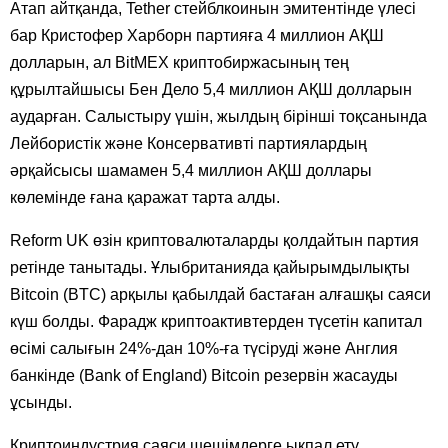
Атап айтқанда, Tether стейблкоинын эмитентінде үлесі
бар Кристофер Харборн партияға 4 миллион АҚШ
долларын, ал BitMEX криптобиржасының тең
құрылтайшысы Бен Дело 5,4 миллион АҚШ долларын
аударған. Салыстыру үшін, жылдың бірінші тоқсанында
Лейбористік және Консервативті партиялардың
әрқайсысы шамамен 5,4 миллион АҚШ доллары
көлемінде ғана қаражат тарта алды.
Reform UK өзін криптовалюталарды қолдайтын партия
ретінде танытады. Ұлыбританияда қайырымдылықты
Bitcoin (BTC) арқылы қабылдай бастаған алғашқы саяси
күш болды. Фарадж криптоактивтерден түсетін капитал
өсімі салығын 24%-дан 10%-ға түсіруді және Англия
банкінде (Bank of England) Bitcoin резервін жасауды
ұсынды.
Криптоиндустрия саяси шешімдерге ықпал ету