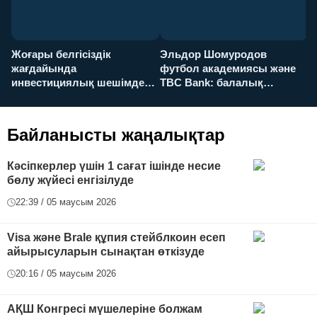
Жоғары белгісіздік
Эльдор Шомуродов
Ж
жағдайында
футбол академиясы және
т
инвестициялық шешімдер
TBC Bank: балалық
O
қалай қабылданады?
армандарынан үлкен
а
футболға дейін
Байланысты жаңалықтар
Кәсіпкерлер үшін 1 сағат ішінде несие
бөлу жүйесі енгізілуде
22:39 / 05 маусым 2026
Visa және Brale құпия стейблкоин есеп
айырысуларын сынақтан өткізуде
20:16 / 05 маусым 2026
АҚШ Конгресі мүшелеріне болжам