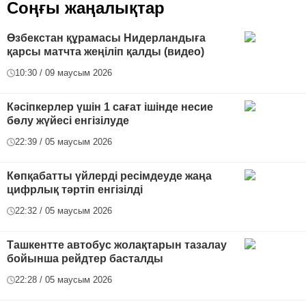
Соңғы жаңалықтар
Өзбекстан құрамасы Нидерландыға
қарсы матчта жеңіліп қалды (видео)
10:30 / 09 маусым 2026
Кәсіпкерлер үшін 1 сағат ішінде несие
бөлу жүйесі енгізілуде
22:39 / 05 маусым 2026
Көпқабатты үйлерді ресімдеуде жаңа
цифрлық тәртіп енгізілді
22:32 / 05 маусым 2026
Ташкентте автобус жолақтарын тазалау
бойынша рейдтер басталды
22:28 / 05 маусым 2026