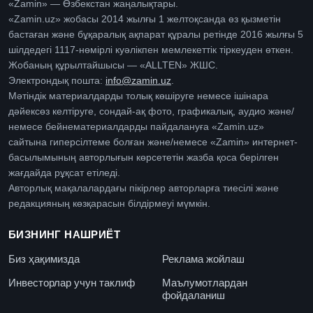
«Zamin» — Өзбекстан жаңалықтары.
«Zamin.uz» жобасы 2014 жылғы 1 желтоқсанда өз қызметін
бастаған және бұқаралық ақпарат құралы ретінде 2016 жылғы 5
шілдедегі 1117-нөмірлі куәлікпен мемлекеттік тіркеуден өткен.
Жобаның құрылтайшысы — «ALLTEN» ЖШС.
Электрондық пошта:
info@zamin.uz
.
Мәтіндік материалдарды толық көшіруге немесе ішінара
дәйексөз келтіруге, сондай-ақ фото, графикалық, аудио және/
немесе бейнематериалдарды пайдалануға «Zamin.uz»
сайтына гиперсілтеме болған және/немесе «Zamin» интернет-
басылымының авторлығын көрсететін жазба қоса берілген
жағдайда рұқсат етіледі.
Авторлық мақалалардағы пікірлер авторларға тиесілі және
редакцияның көзқарасын білдірмеуі мүмкін.
БИЗНИНГ НАШРИЁТ
Биз ҳақимизда
Реклама жойлаш
Инвесторлар учун таклиф
Маълумотлардан
фойдаланиш