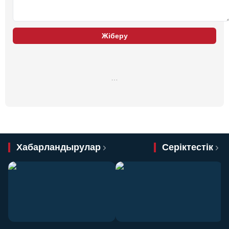
Жіберу
…
Хабарландырулар
Серіктестік