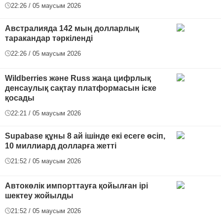
22:26 / 05 маусым 2026
Австралияда 142 мың долларлық
таракандар тәркіленді
22:26 / 05 маусым 2026
Wildberries және Russ жаңа цифрлық
денсаулық сақтау платформасын іске
қосады
22:21 / 05 маусым 2026
Supabase құны 8 ай ішінде екі есеге өсіп,
10 миллиард долларға жетті
21:52 / 05 маусым 2026
Автокөлік импорттауға қойылған ірі
шектеу жойылды
21:52 / 05 маусым 2026