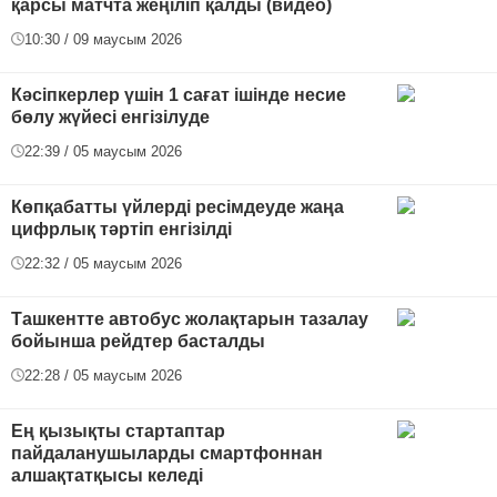
қарсы матчта жеңіліп қалды (видео)
10:30 / 09 маусым 2026
Кәсіпкерлер үшін 1 сағат ішінде несие
бөлу жүйесі енгізілуде
22:39 / 05 маусым 2026
Көпқабатты үйлерді ресімдеуде жаңа
цифрлық тәртіп енгізілді
22:32 / 05 маусым 2026
Ташкентте автобус жолақтарын тазалау
бойынша рейдтер басталды
22:28 / 05 маусым 2026
Ең қызықты стартаптар
пайдаланушыларды смартфоннан
алшақтатқысы келеді