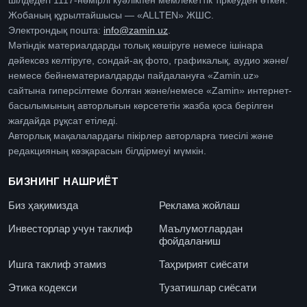
шілдедегі 1117-нөмірлі куәлікпен мемлекеттік тіркеуден өткен.
Жобаның құрылтайшысы — «ALLTEN» ЖШС.
Электрондық пошта:
info@zamin.uz
.
Мәтіндік материалдарды толық көшіруге немесе ішінара
дәйексөз келтіруге, сондай-ақ фото, графикалық, аудио және/
немесе бейнематериалдарды пайдалануға «Zamin.uz»
сайтына гиперсілтеме болған және/немесе «Zamin» интернет-
басылымының авторлығын көрсететін жазба қоса берілген
жағдайда рұқсат етіледі.
Авторлық мақалалардағы пікірлер авторларға тиесілі және
редакцияның көзқарасын білдірмеуі мүмкін.
БИЗНИНГ НАШРИЁТ
Биз ҳақимизда
Реклама жойлаш
Инвесторлар учун таклиф
Маълумотлардан
фойдаланиш
Ишга таклиф этамиз
Таҳририят сиёсати
Этика кодекси
Тузатишлар сиёсати