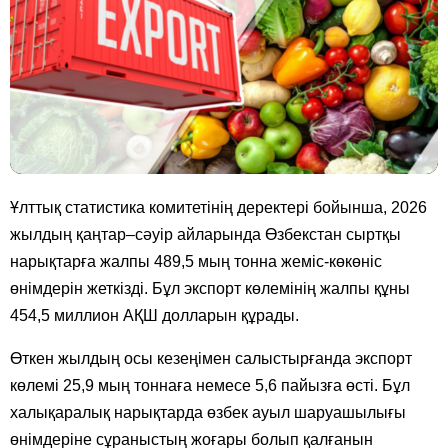
Ұлттық статистика комитетінің деректері бойынша, 2026
жылдың қаңтар–сәуір айларында Өзбекстан сыртқы
нарықтарға жалпы 489,5 мың тонна жеміс-көкөніс
өнімдерін жеткізді. Бұл экспорт көлемінің жалпы құны
454,5 миллион АҚШ долларын құрады.
Өткен жылдың осы кезеңімен салыстырғанда экспорт
көлемі 25,9 мың тоннаға немесе 5,6 пайызға өсті. Бұл
халықаралық нарықтарда өзбек ауыл шаруашылығы
өнімдеріне сұраныстың жоғары болып қалғанын