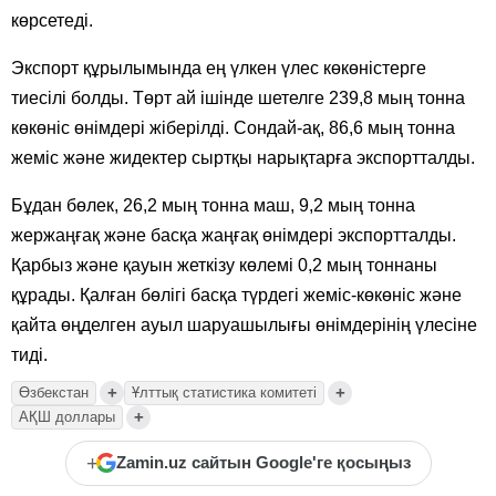
көрсетеді.
Экспорт құрылымында ең үлкен үлес көкөністерге
тиесілі болды. Төрт ай ішінде шетелге 239,8 мың тонна
көкөніс өнімдері жіберілді. Сондай-ақ, 86,6 мың тонна
жеміс және жидектер сыртқы нарықтарға экспортталды.
Бұдан бөлек, 26,2 мың тонна маш, 9,2 мың тонна
жержаңғақ және басқа жаңғақ өнімдері экспортталды.
Қарбыз және қауын жеткізу көлемі 0,2 мың тоннаны
құрады. Қалған бөлігі басқа түрдегі жеміс-көкөніс және
қайта өңделген ауыл шаруашылығы өнімдерінің үлесіне
тиді.
+
+
Өзбекстан
Ұлттық статистика комитеті
+
АҚШ доллары
+
Zamin.uz сайтын Google'ге қосыңыз