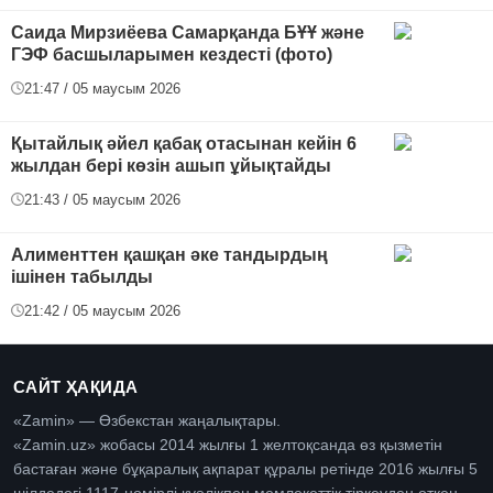
Саида Мирзиёева Самарқанда БҰҰ және
ГЭФ басшыларымен кездесті (фото)
21:47 / 05 маусым 2026
Қытайлық әйел қабақ отасынан кейін 6
жылдан бері көзін ашып ұйықтайды
21:43 / 05 маусым 2026
Алименттен қашқан әке тандырдың
ішінен табылды
21:42 / 05 маусым 2026
САЙТ ҲАҚИДА
«Zamin» — Өзбекстан жаңалықтары.
«Zamin.uz» жобасы 2014 жылғы 1 желтоқсанда өз қызметін
бастаған және бұқаралық ақпарат құралы ретінде 2016 жылғы 5