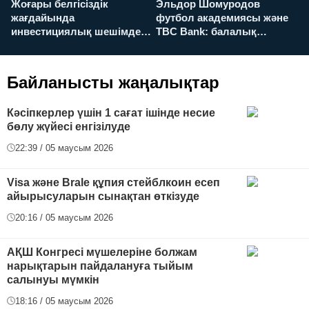
Жоғары белгісіздік
Эльдор Шомуродов
Ж
жағдайында
футбол академиясы және
т
инвестициялық шешімдер
TBC Bank: балалық
O
қалай қабылданады?
армандарынан үлкен
а
футболға дейін
Байланысты жаңалықтар
Кәсіпкерлер үшін 1 сағат ішінде несие
бөлу жүйесі енгізілуде
22:39 / 05 маусым 2026
Visa және Brale құпия стейблкоин есеп
айырысуларын сынақтан өткізуде
20:16 / 05 маусым 2026
АҚШ Конгресі мүшелеріне болжам
нарықтарын пайдалануға тыйым
салынуы мүмкін
18:16 / 05 маусым 2026