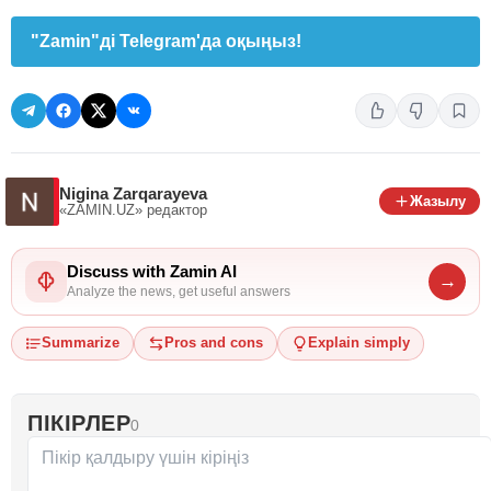
"Zamin"ді Telegram'да оқыңыз!
Nigina Zarqarayeva
Жазылу
«ZAMIN.UZ»
редактор
Discuss with Zamin AI
→
Analyze the news, get useful answers
Summarize
Pros and cons
Explain simply
ПІКІРЛЕР
0