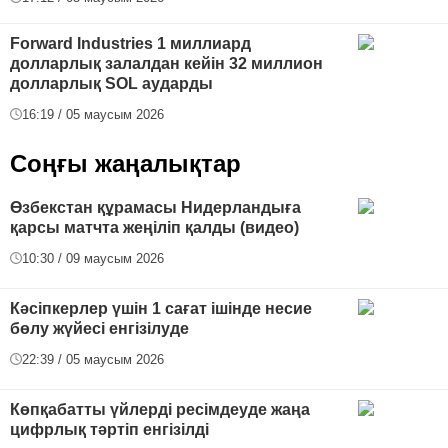
Forward Industries 1 миллиард
долларлық залалдан кейін 32 миллион
долларлық SOL аударды
16:19 / 05 маусым 2026
Соңғы жаңалықтар
Өзбекстан құрамасы Нидерландыға
қарсы матчта жеңіліп қалды (видео)
10:30 / 09 маусым 2026
Кәсіпкерлер үшін 1 сағат ішінде несие
бөлу жүйесі енгізілуде
22:39 / 05 маусым 2026
Көпқабатты үйлерді ресімдеуде жаңа
цифрлық тәртіп енгізілді