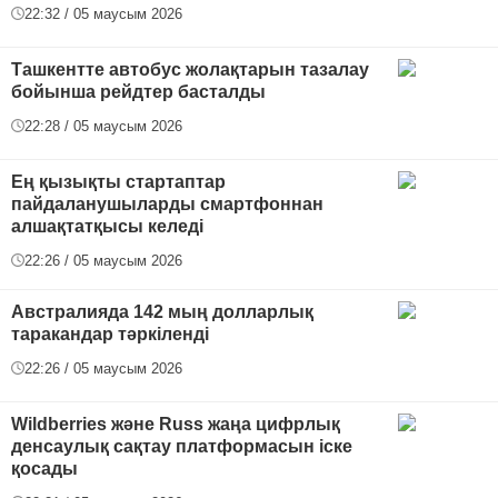
22:32 / 05 маусым 2026
Ташкентте автобус жолақтарын тазалау
бойынша рейдтер басталды
22:28 / 05 маусым 2026
Ең қызықты стартаптар
пайдаланушыларды смартфоннан
алшақтатқысы келеді
22:26 / 05 маусым 2026
Австралияда 142 мың долларлық
таракандар тәркіленді
22:26 / 05 маусым 2026
Wildberries және Russ жаңа цифрлық
денсаулық сақтау платформасын іске
қосады