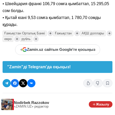
• Швейцария франкі 106,79 сомға қымбаттап, 15 295,05
сом болды.
• Қытай юані 9,53 сомға қымбаттап, 1 780,70 сомды
құрады.
+
+
+
Ғажықстан Орталық Банкі
Ғажықстан
АҚШ доллары
+
+
евро
рубль
+
Zamin.uz сайтын Google'ге қосыңыз
"Zamin"ді Telegram'да оқыңыз!
Nodirbek Razzokov
Жазылу
«ZAMIN.UZ»
редактор