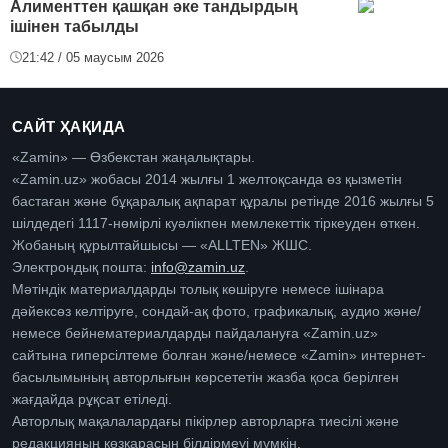
Алименттен қашқан әке тандырдың
ішінен табылды
21:42 / 05 маусым 2026
САЙТ ҲАҚИДА
«Zamin» — Өзбекстан жаңалықтары.
«Zamin.uz» жобасы 2014 жылғы 1 желтоқсанда өз қызметін
бастаған және бұқаралық ақпарат құралы ретінде 2016 жылғы 5
шілдедегі 1117-нөмірлі куәлікпен мемлекеттік тіркеуден өткен.
Жобаның құрылтайшысы — «ALLTEN» ЖШС.
Электрондық пошта:
info@zamin.uz
.
Мәтіндік материалдарды толық көшіруге немесе ішінара
дәйексөз келтіруге, сондай-ақ фото, графикалық, аудио және/
немесе бейнематериалдарды пайдалануға «Zamin.uz»
сайтына гиперсілтеме болған және/немесе «Zamin» интернет-
басылымының авторлығын көрсететін жазба қоса берілген
жағдайда рұқсат етіледі.
Авторлық мақалалардағы пікірлер авторларға тиесілі және
редакцияның көзқарасын білдірмеуі мүмкін.