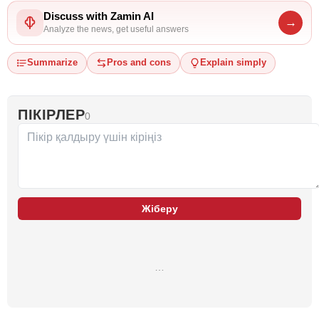
Discuss with Zamin AI
→
Analyze the news, get useful answers
Summarize
Pros and cons
Explain simply
ПІКІРЛЕР
0
Жіберу
…