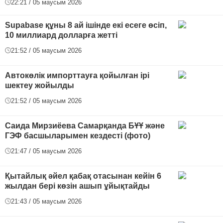
22:21 / 05 маусым 2026
Supabase құны 8 ай ішінде екі есеге өсіп,
10 миллиард долларға жетті
21:52 / 05 маусым 2026
Автокөлік импорттауға қойылған ірі
шектеу жойылды
21:52 / 05 маусым 2026
Саида Мирзиёева Самарқанда БҰҰ және
ГЭФ басшыларымен кездесті (фото)
21:47 / 05 маусым 2026
Қытайлық әйел қабақ отасынан кейін 6
жылдан бері көзін ашып ұйықтайды
21:43 / 05 маусым 2026