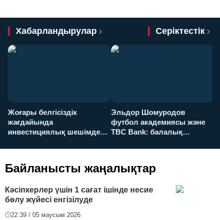
Хабарландырулар
Серіктестік
Жоғары белгісіздік
Эльдор Шомуродов
Ж
жағдайында
футбол академиясы және
т
инвестициялық шешімдер
TBC Bank: балалық
O
қалай қабылданады?
армандарынан үлкен
а
футболға дейін
Байланысты жаңалықтар
Кәсіпкерлер үшін 1 сағат ішінде несие
бөлу жүйесі енгізілуде
22:39 / 05 маусым 2026