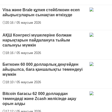
Visa және Brale құпия стейблкоин есеп
айырысуларын сынақтан өткізуде
20:16 / 05 маусым 2026
АҚШ Конгресі мүшелеріне болжам
нарықтарын пайдалануға тыйым
салынуы мүмкін
18:16 / 05 маусым 2026
Биткоин 60 000 долларлық деңгейден
айырылса, баға қаншалықты төмендеуі
мүмкін
18:10 / 05 маусым 2026
Bitcoin бағасы 62 000 доллардан
төмендеді және Zcash желісінде ақау
орын алды
17:12 / 05 маусым 2026