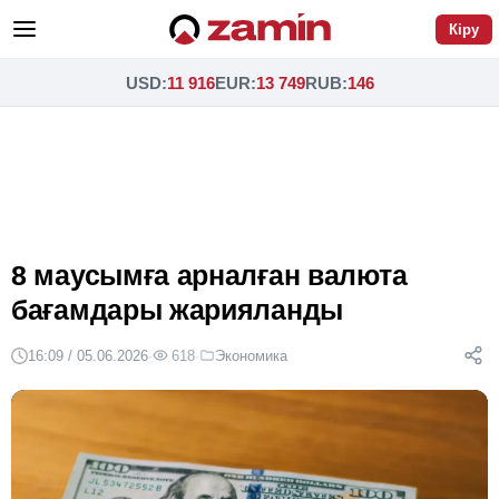
Кіру
USD
:
11 916
EUR
:
13 749
RUB
:
146
8 маусымға арналған валюта
бағамдары жарияланды
16:09 / 05.06.2026
·
618
·
Экономика