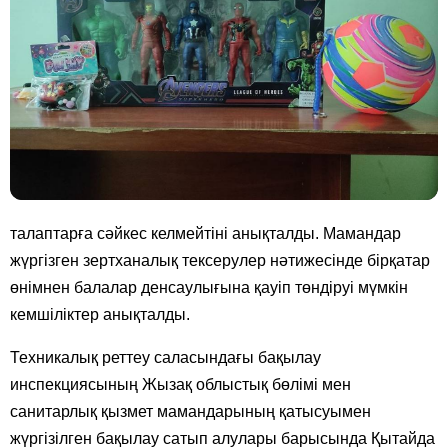
талаптарға сәйкес келмейтіні анықталды. Мамандар
жүргізген зертханалық тексерулер нәтижесінде бірқатар
өнімнен балалар денсаулығына қауіп төндіруі мүмкін
кемшіліктер анықталды.
Техникалық реттеу саласындағы бақылау
инспекциясының Жызақ облыстық бөлімі мен
санитарлық қызмет мамандарының қатысуымен
жүргізілген бақылау сатып алулары барысында Қытайда