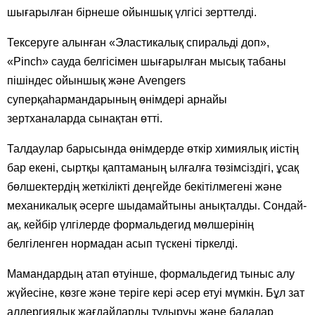
шығарылған бірнеше ойыншық үлгісі зерттелді.
Тексеруге алынған «Эластикалық спиральді доп»,
«Pinch» сауда белгісімен шығарылған мысық табаны
пішіндес ойыншық және Avengers
суперқаһармандарының өнімдері арнайы
зертханаларда сынақтан өтті.
Талдаулар барысында өнімдерде өткір химиялық иістің
бар екені, сыртқы қаптаманың ылғалға төзімсіздігі, ұсақ
бөлшектердің жеткілікті деңгейде бекітілмегені және
механикалық әсерге шыдамайтыны анықталды. Сондай-
ақ, кейбір үлгілерде формальдегид мөлшерінің
белгіленген нормадан асып түскені тіркелді.
Мамандардың атап өтуінше, формальдегид тыныс алу
жүйесіне, көзге және теріге кері әсер етуі мүмкін. Бұл зат
аллергиялық жағдайларды тудыруы және балалар