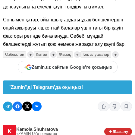
денсаулығына елеулі қауіп төндіруі ықтимал.
Сонымен қатар, ойыншықтардағы ұсақ бөлшектердің
оңай ажырауы кішкентай балалар үшін тағы бір қауіп
факторы ретінде бағалануда. Себебі мұндай
бөлшектерді жұтып қою немесе жарақат алу қаупі бар.
+
+
+
+
Өзбекстан
Қытай
Жызақ
Кек алушылар
+
Zamin.uz сайтын Google'ге қосыңыз
"Zamin"ді Telegram'да оқыңыз!
Kamola Shuhratova
K
Жазылу
«ZAMIN.UZ»
редактор