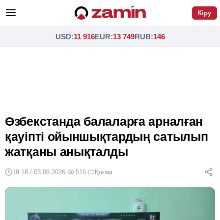
Кіру
USD
:
11 916
EUR
:
13 749
RUB
:
146
Өзбекстанда балаларға арналған
қауіпті ойыншықтардың сатылып
жатқаны анықталды
19:18 / 03.06.2026
·
516
·
Қоғам