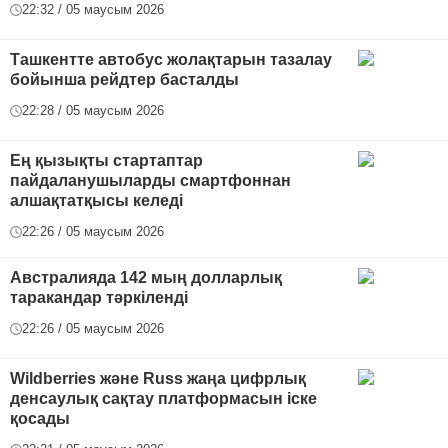
22:32 / 05 маусым 2026
Ташкентте автобус жолақтарын тазалау
бойынша рейдтер басталды
22:28 / 05 маусым 2026
Ең қызықты стартаптар
пайдаланушыларды смартфоннан
алшақтатқысы келеді
22:26 / 05 маусым 2026
Австралияда 142 мың долларлық
таракандар тәркіленді
22:26 / 05 маусым 2026
Wildberries және Russ жаңа цифрлық
денсаулық сақтау платформасын іске
қосады