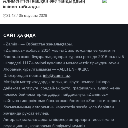
Алименттен қашқан әке тандырдың
ішінен табылды
21:42 / 05 маусым 2026
САЙТ ҲАҚИДА
«Zamin» — Өзбекстан жаңалықтары.
«Zamin.uz» жобасы 2014 жылғы 1 желтоқсанда өз қызметін
бастаған және бұқаралық ақпарат құралы ретінде 2016 жылғы 5
шілдедегі 1117-нөмірлі куәлікпен мемлекеттік тіркеуден өткен.
Жобаның құрылтайшысы — «ALLTEN» ЖШС.
Электрондық пошта:
info@zamin.uz
.
Мәтіндік материалдарды толық көшіруге немесе ішінара
дәйексөз келтіруге, сондай-ақ фото, графикалық, аудио және/
немесе бейнематериалдарды пайдалануға «Zamin.uz»
сайтына гиперсілтеме болған және/немесе «Zamin» интернет-
басылымының авторлығын көрсететін жазба қоса берілген
жағдайда рұқсат етіледі.
Авторлық мақалалардағы пікірлер авторларға тиесілі және
редакцияның көзқарасын білдірмеуі мүмкін.