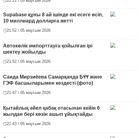
22:21 / 05 маусым 2026
Supabase құны 8 ай ішінде екі есеге өсіп,
10 миллиард долларға жетті
21:52 / 05 маусым 2026
Автокөлік импорттауға қойылған ірі
шектеу жойылды
21:52 / 05 маусым 2026
Саида Мирзиёева Самарқанда БҰҰ және
ГЭФ басшыларымен кездесті (фото)
21:47 / 05 маусым 2026
Қытайлық әйел қабақ отасынан кейін 6
жылдан бері көзін ашып ұйықтайды
21:43 / 05 маусым 2026