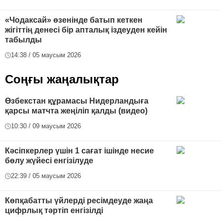
«Чодаксай» өзенінде батып кеткен
жігіттің денесі бір апталық іздеуден кейін
табылды
14:38 / 05 маусым 2026
Соңғы жаңалықтар
Өзбекстан құрамасы Нидерландыға
қарсы матчта жеңіліп қалды (видео)
10:30 / 09 маусым 2026
Кәсіпкерлер үшін 1 сағат ішінде несие
бөлу жүйесі енгізілуде
22:39 / 05 маусым 2026
Көпқабатты үйлерді ресімдеуде жаңа
цифрлық тәртіп енгізілді