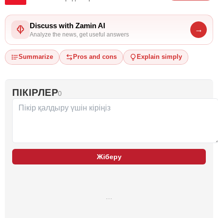
Discuss with Zamin AI
→
Analyze the news, get useful answers
Summarize
Pros and cons
Explain simply
ПІКІРЛЕР
0
Жіберу
…