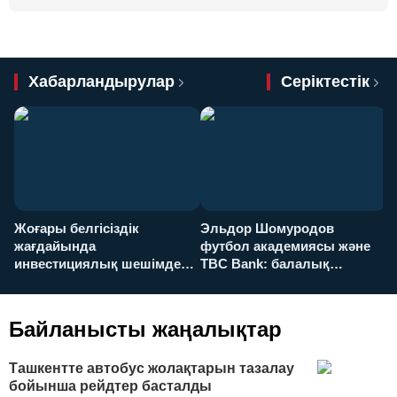
Хабарландырулар
Серіктестік
Жоғары белгісіздік
Эльдор Шомуродов
Ж
жағдайында
футбол академиясы және
т
инвестициялық шешімдер
TBC Bank: балалық
O
қалай қабылданады?
армандарынан үлкен
а
футболға дейін
Байланысты жаңалықтар
Ташкентте автобус жолақтарын тазалау
бойынша рейдтер басталды