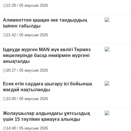
22:28 / 05 маусым 2026
Алименттен қашқан әке тандырдың
ішінен табылды
21:42 / 05 маусым 2026
Іздеуде жүрген MAN жүк көлігі Термез
көшелерінде басқа нөмірмен жүргені
анықталды
20:27 / 05 маусым 2026
Есек етін саудаға шығару ісі бойынша
жағдай нақтыланды
15:00 / 05 маусым 2026
Жолаушылар алдындағы ұятсыздық
үшін 15 тәулікке қамауға алынды
14:48 / 05 маусым 2026