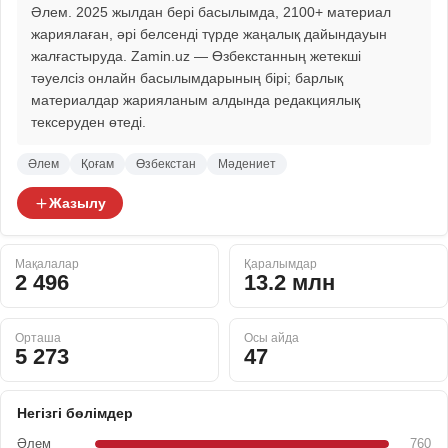
Әлем. 2025 жылдан бері басылымда, 2100+ материал
жариялаған, әрі белсенді түрде жаңалық дайындауын
жалғастыруда. Zamin.uz — Өзбекстанның жетекші
тәуелсіз онлайн басылымдарының бірі; барлық
материалдар жарияланым алдында редакциялық
тексеруден өтеді.
Әлем
Қоғам
Өзбекстан
Мәдениет
Жазылу
Мақалалар
Қаралымдар
2 496
13.2 млн
Орташа
Осы айда
5 273
47
Негізгі бөлімдер
Әлем
760