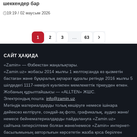
шеккендер бар
19:19 / 02 маусым 2026
…
1
2
3
63
САЙТ ҲАҚИДА
«Zamin» — Өзбекстан жаңалықтары.
«Zamin.uz» жобасы 2014 жылғы 1 желтоқсанда өз қызметін
бастаған және бұқаралық ақпарат құралы ретінде 2016 жылғы 5
шілдедегі 1117-нөмірлі куәлікпен мемлекеттік тіркеуден өткен.
Жобаның құрылтайшысы — «ALLTEN» ЖШС.
Электрондық пошта:
info@zamin.uz
.
Мәтіндік материалдарды толық көшіруге немесе ішінара
дәйексөз келтіруге, сондай-ақ фото, графикалық, аудио және/
немесе бейнематериалдарды пайдалануға «Zamin.uz»
сайтына гиперсілтеме болған және/немесе «Zamin» интернет-
басылымының авторлығын көрсететін жазба қоса берілген