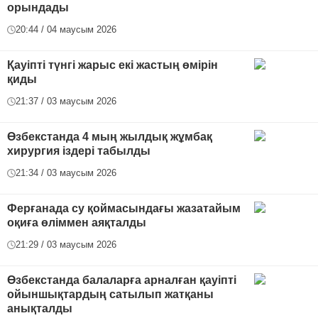
орындады
20:44 / 04 маусым 2026
Қауіпті түнгі жарыс екі жастың өмірін
қиды
21:37 / 03 маусым 2026
Өзбекстанда 4 мың жылдық жұмбақ
хирургия іздері табылды
21:34 / 03 маусым 2026
Ферғанада су қоймасындағы жазатайым
оқиға өліммен аяқталды
21:29 / 03 маусым 2026
Өзбекстанда балаларға арналған қауіпті
ойыншықтардың сатылып жатқаны
анықталды