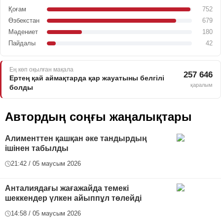
Қоғам
752
Өзбекстан
679
Мәдениет
180
Пайдалы
42
Ең көп оқылған мақала
257 646
Ертең қай аймақтарда қар жауатыны белгілі
қаралым
болды
Автордың соңғы жаңалықтары
Алименттен қашқан әке тандырдың
ішінен табылды
21:42 / 05 маусым 2026
Анталиядағы жағажайда темекі
шеккендер үлкен айыппұл төлейді
14:58 / 05 маусым 2026