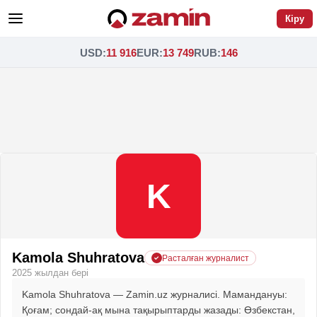
Кіру
USD
:
11 916
EUR
:
13 749
RUB
:
146
K
Kamola Shuhratova
Расталған журналист
2025 жылдан бері
Kamola Shuhratova — Zamin.uz журналисі. Мамандануы:
Қоғам; сондай-ақ мына тақырыптарды жазады: Өзбекстан,