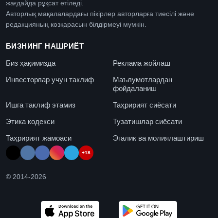
жағдайда рұқсат етіледі.
Авторлық мақалалардағы пікірлер авторларға тиесілі және
редакцияның көзқарасын білдірмеуі мүмкін.
БИЗНИНГ НАШРИЁТ
Биз ҳақимизда
Реклама жойлаш
Инвесторлар учун таклиф
Маълумотлардан
фойдаланиш
Ишга таклиф этамиз
Таҳририят сиёсати
Этика кодекси
Тузатишлар сиёсати
Таҳририят жамоаси
Эгалик ва молиялаштириш
+18
© 2014-
2026