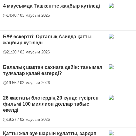
4 маусымда Ташкентте жаңбыр күтіледі
14:40 / 03 маусым 2026
БҰҰ ескертті: Орталық Азияда қатты
жаңбыр күтіледі
21:20 / 02 маусым 2026
Балалық шақтан сахнаға дейін: танымал
тұлғалар қалай өзгерді?
19:56 / 02 маусым 2026
26 жастағы блогердің 20 күнде түсірген
фильмі 100 миллион доллар табыс
әкелді
19:27 / 02 маусым 2026
Қатты жел әуе шарын құлатты, зардап