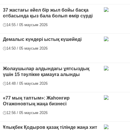
37 жастағы әйел бір жыл бойы басқа
отбасында қыз бала болып өмір сүрді
14:55 / 05 маусым 2026
Демалыс күндері ыстық күшейеді
14:50 / 05 маусым 2026
Жолаушылар алдындағы ұятсыздық
үшін 15 тәулікке қамауға алынды
14:48 / 05 маусым 2026
«77 мың таптым»: Жаһонгир
Отажоновтың жаңа бизнесі
12:56 / 05 маусым 2026
Ұлықбек Қодыров қазақ тілінде жаңа хит