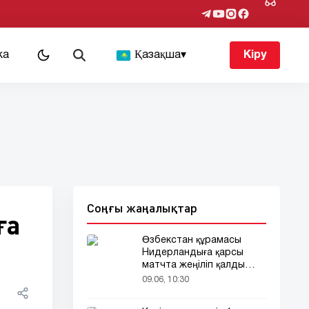
ка
Қазақша
▾
Кіру
Соңғы жаңалықтар
ға
Өзбекстан құрамасы
Нидерландыға қарсы
матчта жеңіліп қалды
(видео)
09.06, 10:30