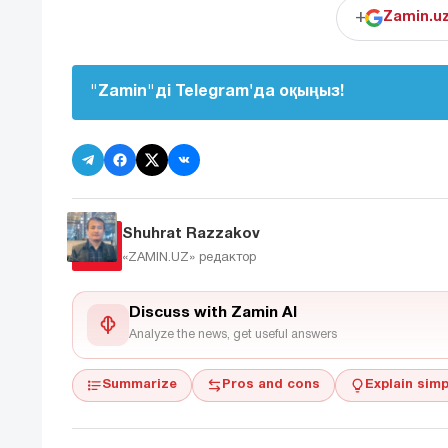
+
Zamin.u
"Zamin"ді Telegram'да оқыңыз!
Shuhrat Razzakov
«ZAMIN.UZ»
редактор
Discuss with Zamin AI
Analyze the news, get useful answers
Summarize
Pros and cons
Explain simp