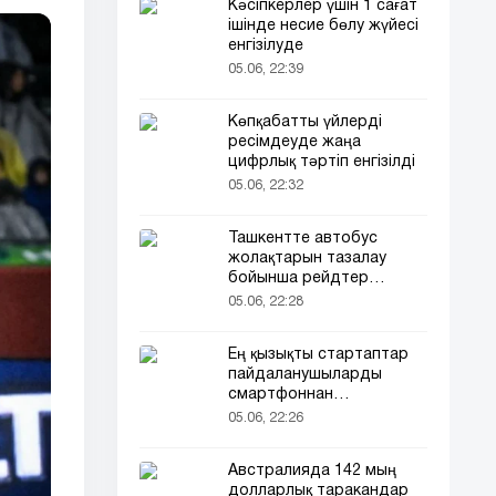
Кәсіпкерлер үшін 1 сағат
ішінде несие бөлу жүйесі
енгізілуде
05.06, 22:39
Көпқабатты үйлерді
ресімдеуде жаңа
цифрлық тәртіп енгізілді
05.06, 22:32
Ташкентте автобус
жолақтарын тазалау
бойынша рейдтер
басталды
05.06, 22:28
Ең қызықты стартаптар
пайдаланушыларды
смартфоннан
алшақтатқысы келеді
05.06, 22:26
Австралияда 142 мың
долларлық таракандар