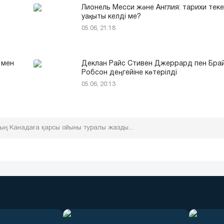
Лионель Месси және Англия: тарихи теке
уақыты келді ме?
05.06, 21:18
 мен
Деклан Райс Стивен Джеррард пен Бра
Робсон деңгейіне көтерілді
05.06, 20:13
ың Канадаға қарсы ойыны туралы жазды...