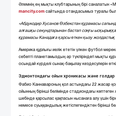
Әлемнің ең мықты клубтарының бірі саналатын «М
mancity.com
сайтында отандасымыз туралы был
«Абдукодир Хусанов Өзбекстан құрамасы сапынд
алғашқы секундтарынан бастап соңғы ысқырыққа 
құрамасы Канадаға қарсы өткен қызу жолдастық к
Америка құрлығы иелік ететін үлкен футбол мере
себепті планетамыздың әр түкпіріндегі мықты қ
осындай күрделі сынақ-бақылау кездесулерін өтк
Эдмонтондағы ойын хроникасы және голдар 
Фабио Каннавароның қол астындағы 22 жасар қо
ойынның бірінші бөлімінде стадиондағы көптег
шебінде қарсылас қақпасын нысанаға алу үшін бір
немесе суыққандылық жетіспегендіктен бірінші б