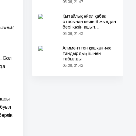
кездесті (фото)
05.06, 21:47
Қытайлық әйел қабақ
отасынан кейін 6 жылдан
бері көзін ашып
йынның
ұйықтайды
05.06, 21:43
Алименттен қашқан әке
тандырдың ішінен
. Сол
табылды
05.06, 21:42
нда
масы
абуыл
берлік