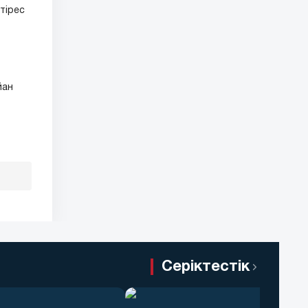
тірес
йан
Серіктестік