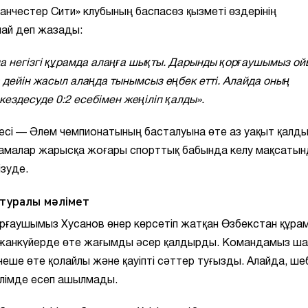
анчестер Сити» клубының баспасөз қызметі өздерінің
ай деп жазады:
а негізгі құрамда алаңға шықты. Дарынды қорғаушымыз о
дейін жасыл алаңда тынымсыз еңбек етті. Алайда оның
ездесуде 0:2 есебімен жеңіліп қалды».
кесі — Әлем чемпионатының басталуына өте аз уақыт қалды
ұрамалар жарысқа жоғары спорттық бабында келу мақсаты
ізуде.
туралы мәлімет
рғаушымыз Хусанов өнер көрсетіп жатқан Өзбекстан құра
ен жанкүйерде өте жағымды әсер қалдырды. Командамыз ш
неше өте қолайлы және қауіпті сәттер туғызды. Алайда, ше
өлімде есеп ашылмады.