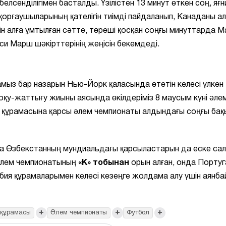
белсенділігімен басталды. Үзілістен 13 минут өткен соң, яғн
рғаушыларының қателігін тиімді пайдаланып, Канаданы ал
ін алға ұмтылған сәтте, төреші қосқан соңғы минуттарда М
и Марш шәкірттерінің жеңісін бекемдеді.
амыз бар назарын Нью-Йорк қаласында өтетін келесі үлкен
қу-жаттығу жиыны аясында өкілдеріміз 8 маусым күні әле
 құрамасына қарсы әлем чемпионаты алдындағы соңғы бақ
а Өзбекстанның мундиальдағы қарсыластарын да еске са
 Әлем чемпионатының
«К» тобынан
орын алған, онда Португ
ия құрамаларымен келесі кезеңге жолдама алу үшін аянба
+
+
+
 құрамасы
Әлем чемпионаты
Футбол