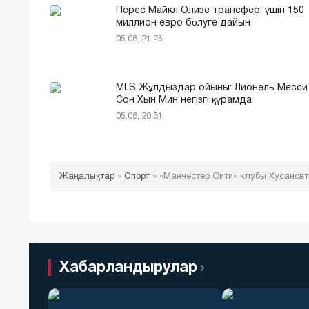
Перес Майкл Олизе трансфері үшін 150
миллион евро бөлуге дайын
05.06, 21:25
MLS Жұлдыздар ойыны: Лионель Месси
Сон Хын Мин негізгі құрамда
05.06, 20:31
Жаңалықтар
»
Спорт
»
«Манчестер Сити» клубы Хусановт
Хабарландырулар