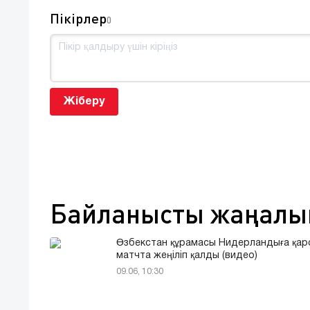
Пікірлер
0
Жіберу
Байланысты жаңалы
Өзбекстан құрамасы Нидерландыға қар
матчта жеңіліп қалды (видео)
09.06, 10:30