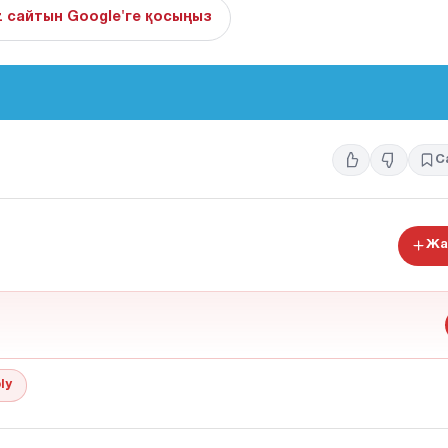
z сайтын Google'ге қосыңыз
С
Жа
ly