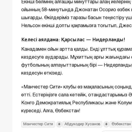
Екінші бөлімнің алғашқы минуттары алаң иелерінің 
ойынның 58-минутында Джонатан Осорио өзбек қо
шығарды. Өкілдеріміз таразы басын теңестіру үш
Нельсон екінші допты қақпамызға тоғытып, Джесс
Келесі аялдама: Қарсылас — Нидерланды!
Канадамен ойын артта қалды. Енді ұлттық құрам
кездесуге аударады. Мұхиттың арғы жағындағы о
футболының алпауыттарының бірі — Нидерланды
кездесуін өткізеді.
«Манчестер Сити» клубы өз мақаласының соңынд
өтті. Естеріңізге сала кетейік, отандастарымыз
Конго Демократиялық Республикасы және Колумб
күреседі. Алға, Өзбекстан!
+
+
Манчестер Сити
Абдукодир Хусанов
Өзбекстан