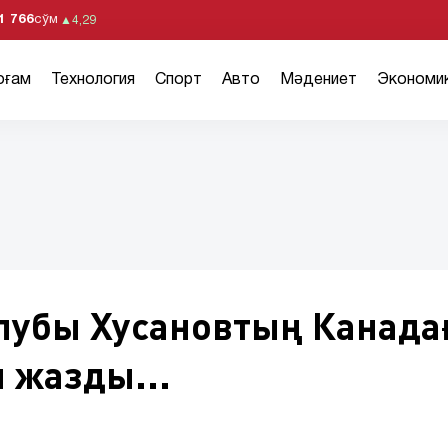
1 766
сўм
▲
4,29
оғам
Технология
Спорт
Авто
Мәдениет
Экономи
лубы Хусановтың Канада
 жазды...