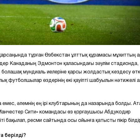
қарсаңында тұрған Өзбекстан ұлттық құрамасы мұхиттың а
өкілдер Канаданың Эдмонтон қаласындағы зәулім стадионда,
 болашақ мундиаль иелеріне қарсы жолдастық кездесу өткі
ық футболшылар өздерінің екі қауіпті шабуылын нәтижелі а
а емес, әлемнің ең ірі клубтарының да назарында болды. Ат
Манчестер Сити» командасы өз қорғаушысы Абдукодир
 бақылап, ресми сайтында осы ойынға қатысты пікір білдір
а берілді?