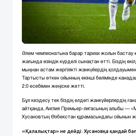
Әлем чемпионатына барар тарихи жолын бастау 
жағында өзіндік күрделі сынақтан өтті. Біздің 
мыңнан астам жергілікті жанкүйердің қолдауымен
Тартысты өткен ойынның екінші бөлімінде канадал
2:0 есебімен жеңіске жетті.
Бұл кездесу тек біздің елдегі жанкүйерлердің ған
айтқанда, Англия Премьер-лигасының алыбы — «
Хусановтың Өзбекстан құрамасындағы ойынын жіті
«Қалалықтар» не дейді: Хусановқа қандай бағ