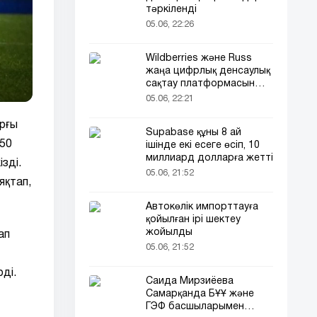
тәркіленді
05.06, 22:26
Wildberries және Russ
жаңа цифрлық денсаулық
сақтау платформасын
іске қосады
05.06, 22:21
рғы
Supabase құны 8 ай
 50
ішінде екі есеге өсіп, 10
миллиард долларға жетті
зді.
05.06, 21:52
яқтап,
Автокөлік импорттауға
қойылған ірі шектеу
жойылды
ап
05.06, 21:52
ді.
Саида Мирзиёева
Самарқанда БҰҰ және
ГЭФ басшыларымен