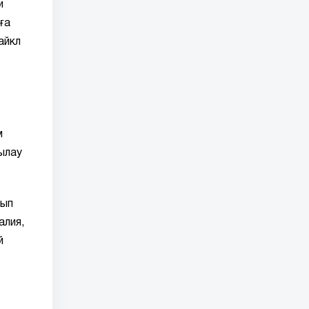
и
ға
айкл
м
ылау
лып
алия,
й