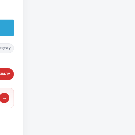
ақтау
зылу
→