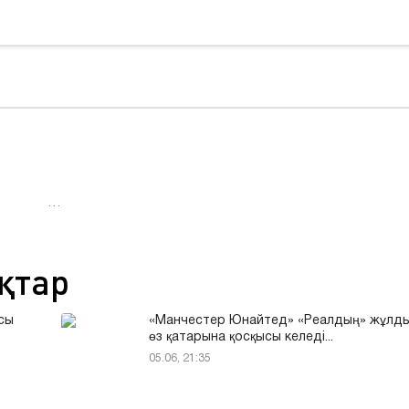
…
қтар
сы
«Манчестер Юнайтед» «Реалдың» жұлд
өз қатарына қосқысы келеді...
05.06, 21:35