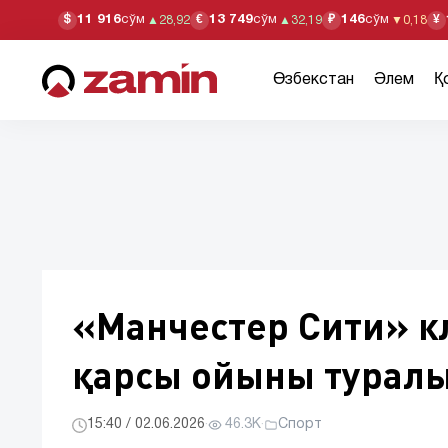
11 916
сўм
13 749
сўм
146
сўм
$
€
₽
¥
▲
28,92
▲
32,19
▼
0,18
Өзбекстан
Әлем
Қ
«Манчестер Сити» к
қарсы ойыны туралы
15:40 / 02.06.2026
·
46.3K
·
Спорт