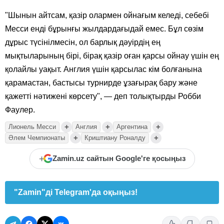
"Шынын айтсам, қазір олармен ойнағым келеді, себебі
Месси енді бұрынғы жылдардағыдай емес. Бұл сөзім
дұрыс түсінілмесін, ол барлық дәуірдің ең
мықтыларының бірі, бірақ қазір оған қарсы ойнау үшін ең
қолайлы уақыт. Англия үшін қарсылас кім болғанына
қарамастан, бастысы турнирде ұзағырақ бару және
қажетті нәтижені көрсету", — деп толықтырды Робби
Фаулер.
+
+
+
Лионель Месси
Англия
Аргентина
+
+
Әлем Чемпионаты
Криштиану Роналду
+
Zamin.uz сайтын Google'ге қосыңыз
"Zamin"ді Telegram'да оқыңыз!