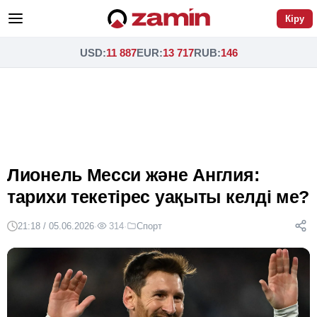
Кіру
USD
:
11 887
EUR
:
13 717
RUB
:
146
Лионель Месси және Англия:
тарихи текетірес уақыты келді ме?
21:18 / 05.06.2026
·
314
·
Спорт