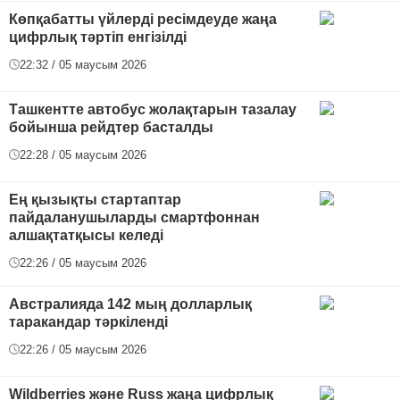
Көпқабатты үйлерді ресімдеуде жаңа
цифрлық тәртіп енгізілді
22:32 / 05 маусым 2026
Ташкентте автобус жолақтарын тазалау
бойынша рейдтер басталды
22:28 / 05 маусым 2026
Ең қызықты стартаптар
пайдаланушыларды смартфоннан
алшақтатқысы келеді
22:26 / 05 маусым 2026
Австралияда 142 мың долларлық
таракандар тәркіленді
22:26 / 05 маусым 2026
Wildberries және Russ жаңа цифрлық