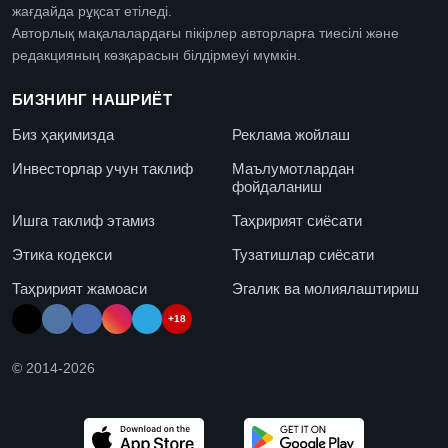
жағдайда рұқсат етіледі.
Авторлық мақалалардағы пікірлер авторларға тиесілі және
редакцияның көзқарасын білдірмеуі мүмкін.
БИЗНИНГ НАШРИЁТ
Биз ҳақимизда
Реклама жойлаш
Инвесторлар учун таклиф
Маълумотлардан
фойдаланиш
Ишга таклиф этамиз
Таҳририят сиёсати
Этика кодекси
Тузатишлар сиёсати
Таҳририят жамоаси
Эгалик ва молиялаштириш
+18
© 2014-
2026