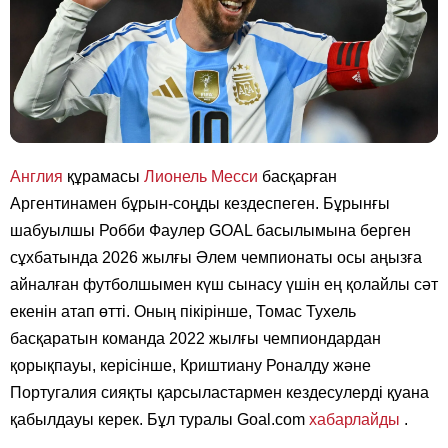
Англия
құрамасы
Лионель Месси
басқарған
Аргентинамен бұрын-соңды кездеспеген. Бұрынғы
шабуылшы Робби Фаулер GOAL басылымына берген
сұхбатында 2026 жылғы Әлем чемпионаты осы аңызға
айналған футболшымен күш сынасу үшін ең қолайлы сәт
екенін атап өтті. Оның пікірінше, Томас Тухель
басқаратын команда 2022 жылғы чемпиондардан
қорықпауы, керісінше, Криштиану Роналду және
Португалия сияқты қарсыластармен кездесулерді қуана
қабылдауы керек. Бұл туралы Goal.com
хабарлайды
.