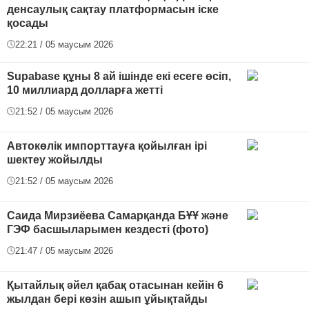
денсаулық сақтау платформасын іске
қосады
22:21 / 05 маусым 2026
Supabase құны 8 ай ішінде екі есеге өсіп,
10 миллиард долларға жетті
21:52 / 05 маусым 2026
Автокөлік импорттауға қойылған ірі
шектеу жойылды
21:52 / 05 маусым 2026
Саида Мирзиёева Самарқанда БҰҰ және
ГЭФ басшыларымен кездесті (фото)
21:47 / 05 маусым 2026
Қытайлық әйел қабақ отасынан кейін 6
жылдан бері көзін ашып ұйықтайды