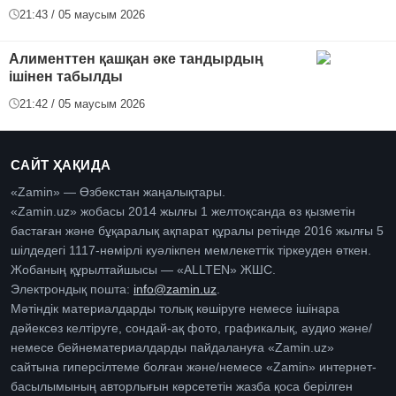
21:43 / 05 маусым 2026
Алименттен қашқан әке тандырдың
ішінен табылды
21:42 / 05 маусым 2026
САЙТ ҲАҚИДА
«Zamin» — Өзбекстан жаңалықтары.
«Zamin.uz» жобасы 2014 жылғы 1 желтоқсанда өз қызметін
бастаған және бұқаралық ақпарат құралы ретінде 2016 жылғы 5
шілдедегі 1117-нөмірлі куәлікпен мемлекеттік тіркеуден өткен.
Жобаның құрылтайшысы — «ALLTEN» ЖШС.
Электрондық пошта:
info@zamin.uz
.
Мәтіндік материалдарды толық көшіруге немесе ішінара
дәйексөз келтіруге, сондай-ақ фото, графикалық, аудио және/
немесе бейнематериалдарды пайдалануға «Zamin.uz»
сайтына гиперсілтеме болған және/немесе «Zamin» интернет-
басылымының авторлығын көрсететін жазба қоса берілген