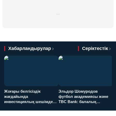
…
Хабарландырулар
Серіктестік
Жоғары белгісіздік
Эльдор Шомуродов
Ж
жағдайында
футбол академиясы және
т
инвестициялық шешімдер
TBC Bank: балалық
O
қалай қабылданады?
армандарынан үлкен
а
футболға дейін