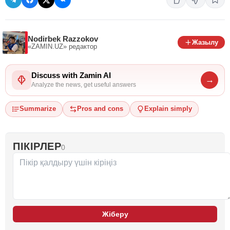
Nodirbek Razzokov
Жазылу
«ZAMIN.UZ»
редактор
Discuss with Zamin AI
→
Analyze the news, get useful answers
Summarize
Pros and cons
Explain simply
ПІКІРЛЕР
0
Жіберу