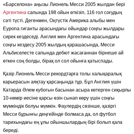
«Барселона» аңызы Лионель Месси 2005 жылдан бері
Аргентина
сапында 198 ойын өткізіп, 116 гол соғудың
сәті түсті. Дегенмен, Оңтүстік Америка алыбы мен
Еуропа гиганты арасындағы ойындар соңғы жылдары
сирек кездеседі. Англия мен Аргентина арасындағы
соңғы кездесу 2005 жылдың қарашасында, Месси
Альбиселесте сапында дебют жасағаннан бірнеше ай
өткен соң болды, бірақ ол сол ойынға қатыспады.
Қазір Лионель Месси рекордтарға толы халықаралық
карьерасын аяқтау қарсаңында тұр. Бұл Англия үшін
Катарда Әлем кубогын басынан асыра көтерген сиқырлы
10-нөмір иесіне қарсы өзін сынап көру үшін соңғы
мүмкіндік болуы мүмкін. Фаулердің сөзінше, қазіргі
Месси бұрынғы деңгейінде болмаса да, ол футбол
тарихындағы ең ұлы ойыншылардың бірі болып қала
береді.