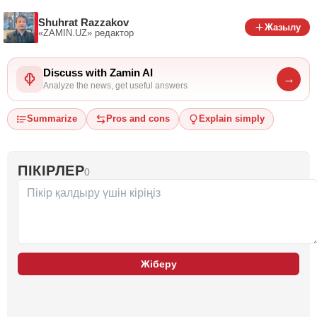
Shuhrat Razzakov
Жазылу
«ZAMIN.UZ»
редактор
Discuss with Zamin AI
→
Analyze the news, get useful answers
Summarize
Pros and cons
Explain simply
ПІКІРЛЕР
0
Жіберу