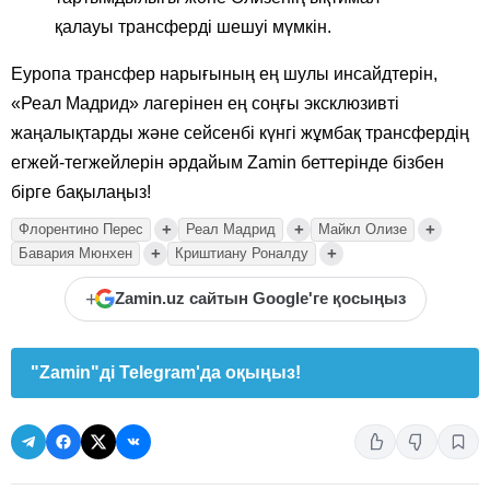
қалауы трансферді шешуі мүмкін.
Еуропа трансфер нарығының ең шулы инсайдтерін,
«Реал Мадрид» лагерінен ең соңғы эксклюзивті
жаңалықтарды және сейсенбі күнгі жұмбақ трансфердің
егжей-тегжейлерін әрдайым Zamin беттерінде бізбен
бірге бақылаңыз!
+
+
+
Флорентино Перес
Реал Мадрид
Майкл Олизе
+
+
Бавария Мюнхен
Криштиану Роналду
+
Zamin.uz сайтын Google'ге қосыңыз
"Zamin"ді Telegram'да оқыңыз!