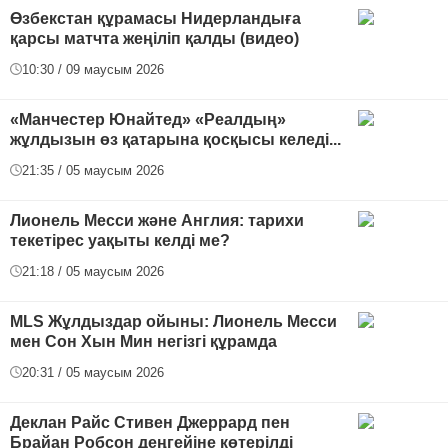
Өзбекстан құрамасы Нидерландыға
қарсы матчта жеңіліп қалды (видео)
10:30 / 09 маусым 2026
«Манчестер Юнайтед» «Реалдың»
жұлдызын өз қатарына қосқысы келеді...
21:35 / 05 маусым 2026
Лионель Месси және Англия: тарихи
текетірес уақыты келді ме?
21:18 / 05 маусым 2026
MLS Жұлдыздар ойыны: Лионель Месси
мен Сон Хын Мин негізгі құрамда
20:31 / 05 маусым 2026
Деклан Райс Стивен Джеррард пен
Брайан Робсон деңгейіне көтерілді