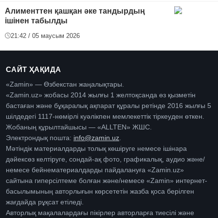
Алименттен қашқан әке тандырдың
ішінен табылды
21:42 / 05 маусым 2026
САЙТ ҲАҚИДА
«Zamin» — Өзбекстан жаңалықтары.
«Zamin.uz» жобасы 2014 жылғы 1 желтоқсанда өз қызметін
бастаған және бұқаралық ақпарат құралы ретінде 2016 жылғы 5
шілдедегі 1117-нөмірлі куәлікпен мемлекеттік тіркеуден өткен.
Жобаның құрылтайшысы — «ALLTEN» ЖШС.
Электрондық пошта:
info@zamin.uz
.
Мәтіндік материалдарды толық көшіруге немесе ішінара
дәйексөз келтіруге, сондай-ақ фото, графикалық, аудио және/
немесе бейнематериалдарды пайдалануға «Zamin.uz»
сайтына гиперсілтеме болған және/немесе «Zamin» интернет-
басылымының авторлығын көрсететін жазба қоса берілген
жағдайда рұқсат етіледі.
Авторлық мақалалардағы пікірлер авторларға тиесілі және