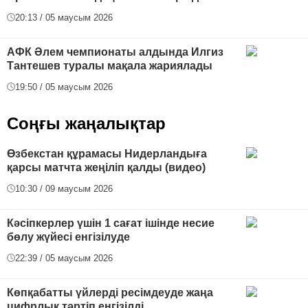
20:13 / 05 маусым 2026
АФК Әлем чемпионаты алдында Илгиз
Тантешев туралы мақала жариялады
19:50 / 05 маусым 2026
Соңғы жаңалықтар
Өзбекстан құрамасы Нидерландыға
қарсы матчта жеңіліп қалды (видео)
10:30 / 09 маусым 2026
Кәсіпкерлер үшін 1 сағат ішінде несие
бөлу жүйесі енгізілуде
22:39 / 05 маусым 2026
Көпқабатты үйлерді ресімдеуде жаңа
цифрлық тәртіп енгізілді