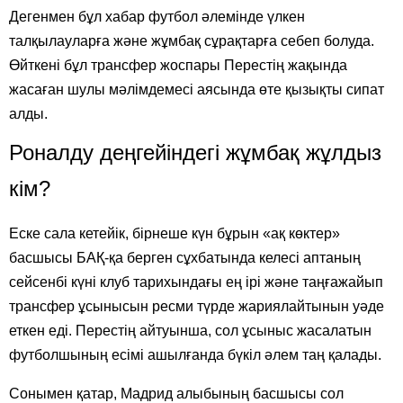
Дегенмен бұл хабар футбол әлемінде үлкен
талқылауларға және жұмбақ сұрақтарға себеп болуда.
Өйткені бұл трансфер жоспары Перестің жақында
жасаған шулы мәлімдемесі аясында өте қызықты сипат
алды.
Роналду деңгейіндегі жұмбақ жұлдыз
кім?
Еске сала кетейік, бірнеше күн бұрын «ақ көктер»
басшысы БАҚ-қа берген сұхбатында келесі аптаның
сейсенбі күні клуб тарихындағы ең ірі және таңғажайып
трансфер ұсынысын ресми түрде жариялайтынын уәде
еткен еді. Перестің айтуынша, сол ұсыныс жасалатын
футболшының есімі ашылғанда бүкіл әлем таң қалады.
Сонымен қатар, Мадрид алыбының басшысы сол