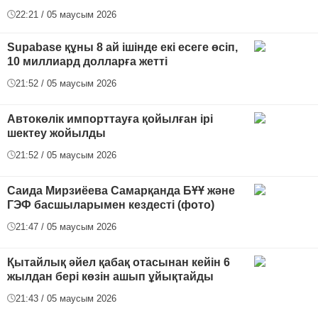
22:21 / 05 маусым 2026
Supabase құны 8 ай ішінде екі есеге өсіп,
10 миллиард долларға жетті
21:52 / 05 маусым 2026
Автокөлік импорттауға қойылған ірі
шектеу жойылды
21:52 / 05 маусым 2026
Саида Мирзиёева Самарқанда БҰҰ және
ГЭФ басшыларымен кездесті (фото)
21:47 / 05 маусым 2026
Қытайлық әйел қабақ отасынан кейін 6
жылдан бері көзін ашып ұйықтайды
21:43 / 05 маусым 2026