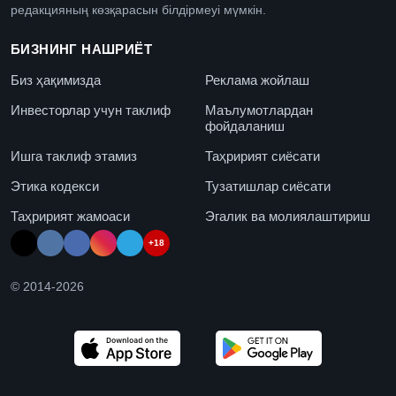
редакцияның көзқарасын білдірмеуі мүмкін.
БИЗНИНГ НАШРИЁТ
Биз ҳақимизда
Реклама жойлаш
Инвесторлар учун таклиф
Маълумотлардан
фойдаланиш
Ишга таклиф этамиз
Таҳририят сиёсати
Этика кодекси
Тузатишлар сиёсати
Таҳририят жамоаси
Эгалик ва молиялаштириш
+18
© 2014-
2026