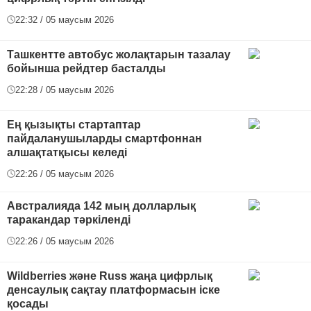
22:32 / 05 маусым 2026
Ташкентте автобус жолақтарын тазалау
бойынша рейдтер басталды
22:28 / 05 маусым 2026
Ең қызықты стартаптар
пайдаланушыларды смартфоннан
алшақтатқысы келеді
22:26 / 05 маусым 2026
Австралияда 142 мың долларлық
таракандар тәркіленді
22:26 / 05 маусым 2026
Wildberries және Russ жаңа цифрлық
денсаулық сақтау платформасын іске
қосады