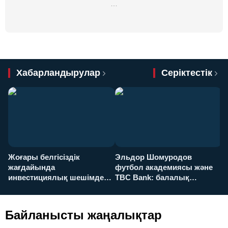
…
Хабарландырулар
Серіктестік
Жоғары белгісіздік
Эльдор Шомуродов
Ж
жағдайында
футбол академиясы және
т
инвестициялық шешімдер
TBC Bank: балалық
O
қалай қабылданады?
армандарынан үлкен
а
футболға дейін
Байланысты жаңалықтар