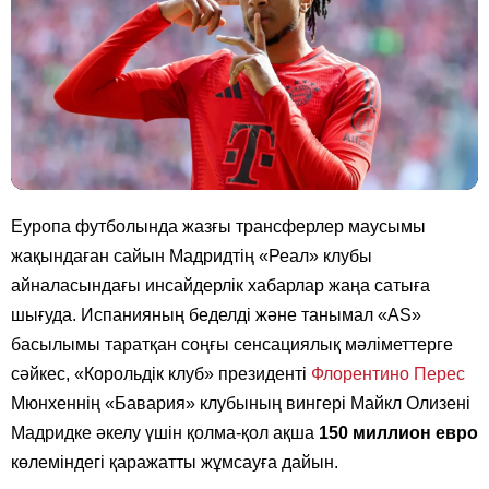
Еуропа футболында жазғы трансферлер маусымы
жақындаған сайын Мадридтің «Реал» клубы
айналасындағы инсайдерлік хабарлар жаңа сатыға
шығуда. Испанияның беделді және танымал «AS»
басылымы таратқан соңғы сенсациялық мәліметтерге
сәйкес, «Корольдік клуб» президенті
Флорентино Перес
Мюнхеннің «Бавария» клубының вингері Майкл Олизені
Мадридке әкелу үшін қолма-қол ақша
150 миллион евро
көлеміндегі қаражатты жұмсауға дайын.