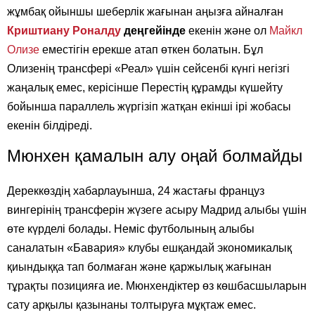
жұмбақ ойыншы шеберлік жағынан аңызға айналған
Криштиану Роналду
деңгейінде
екенін және ол
Майкл
Олизе
еместігін ерекше атап өткен болатын. Бұл
Олизенің трансфері «Реал» үшін сейсенбі күнгі негізгі
жаңалық емес, керісінше Перестің құрамды күшейту
бойынша параллель жүргізіп жатқан екінші ірі жобасы
екенін білдіреді.
Мюнхен қамалын алу оңай болмайды
Дереккөздің хабарлауынша, 24 жастағы француз
вингерінің трансферін жүзеге асыру Мадрид алыбы үшін
өте күрделі болады. Неміс футболының алыбы
саналатын «Бавария» клубы ешқандай экономикалық
қиындыққа тап болмаған және қаржылық жағынан
тұрақты позицияға ие. Мюнхендіктер өз көшбасшыларын
сату арқылы қазынаны толтыруға мұқтаж емес.