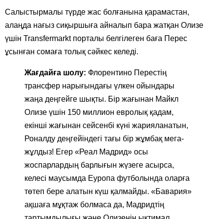
Салыстырмалы түрде жас болғанына қарамастан,
алаңда нағыз сиқыршыға айналып бара жатқан Олизе
үшін Transfermarkt порталы белгілеген баға Перес
ұсынған сомаға толық сәйкес келеді.
Жағдайға шолу:
Флорентино Перестің
трансфер нарығындағы үлкен ойындары
жаңа деңгейге шықты. Бір жағынан Майкл
Олизе үшін 150 миллион евролық қадам,
екінші жағынан сейсенбі күні жарияланатын,
Роналду деңгейіндегі тағы бір жұмбақ мега-
жұлдыз! Егер «Реал Мадрид» осы
жоспарлардың барлығын жүзеге асырса,
келесі маусымда Еуропа футболында оларға
төтеп бере алатын күш қалмайды. «Бавария»
ақшаға мұқтаж болмаса да, Мадридтің
тартымдылығы және Олизенің ықтимал