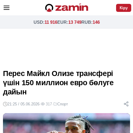
Кіру
USD
:
11 916
EUR
:
13 749
RUB
:
146
Перес Майкл Олизе трансфері
үшін 150 миллион евро бөлуге
дайын
21:25 / 05.06.2026
·
317
·
Спорт