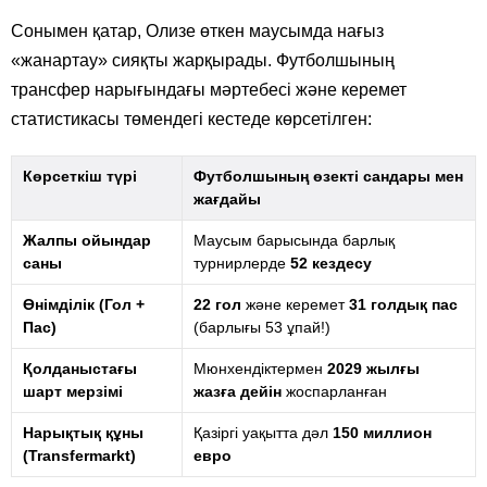
Сонымен қатар, Олизе өткен маусымда нағыз
«жанартау» сияқты жарқырады. Футболшының
трансфер нарығындағы мәртебесі және керемет
статистикасы төмендегі кестеде көрсетілген:
Көрсеткіш түрі
Футболшының өзекті сандары мен
жағдайы
Жалпы ойындар
Маусым барысында барлық
саны
турнирлерде
52 кездесу
Өнімділік (Гол +
22 гол
және керемет
31 голдық пас
Пас)
(барлығы 53 ұпай!)
Қолданыстағы
Мюнхендіктермен
2029 жылғы
шарт мерзімі
жазға дейін
жоспарланған
Нарықтық құны
Қазіргі уақытта дәл
150 миллион
(Transfermarkt)
евро