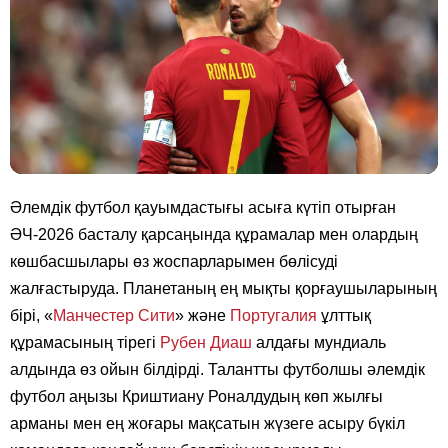
Әлемдік футбол қауымдастығы асыға күтіп отырған
ӘЧ-2026 басталу қарсаңында құрамалар мен олардың
көшбасшылары өз жоспарларымен бөлісуді
жалғастыруда. Планетаның ең мықты қорғаушыларының
бірі, «
Манчестер Сити
» және
Португалия
ұлттық
құрамасының тірегі
Рубен Диаш
алдағы мундиаль
алдында өз ойын білдірді. Талантты футболшы әлемдік
футбол аңызы Криштиану Роналдудың көп жылғы
арманы мен ең жоғары мақсатын жүзеге асыру бүкіл