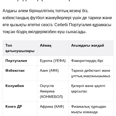
Алдағы әлем біріншілігінің топтық кезеңі біз,
өзбекстандық футбол жанкүйерлері үшін де тарихи және
өте қызықты өтетіні сөзсіз. Себебі Португалия құрамасы
тоқсан біздің өкілдерімізбен күш сынасады.
Топ
Аймақ
Ағымдағы жағдай
қатысушылары
Португалия
Еуропа (УЕФА)
Фавориттердің бірі
Өзбекстан
Азия (АФК)
Тарихи дебютант және
ұлттық мақтанышымыз
Колумбия
Оңтүстік
Қатерлі және қауіпті
Америка
қарсылас
(КОНМЕБОЛ)
Конго ДР
Африка (КАФ)
Физикалық тұрғыдан
мықты команда