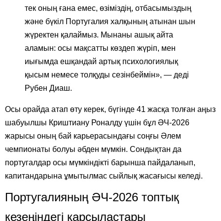
тек оның ғана емес, өзіміздің, отбасымыздың
және бүкіл Португалия халқының атынан шын
жүректен қалаймыз. Мынаны ашық айта
аламын: осы мақсатты көздеп жүріп, мен
иығымда ешқандай артық психологиялық
қысым немесе толқуды сезінбеймін», — деді
Рубен Диаш.
Осы орайда атап өту керек, бүгінде 41 жасқа толған аңыз
шабуылшы Криштиану Роналду үшін бұл ӘЧ-2026
жарысы оның бай карьерасындағы соңғы Әлем
чемпионаты болуы әбден мүмкін. Сондықтан да
португалдар осы мүмкіндікті барынша пайдаланып,
капитандарына ұмытылмас сыйлық жасағысы келеді.
Португалияның ӘЧ-2026 топтық
кезеңіндегі қарсыластары