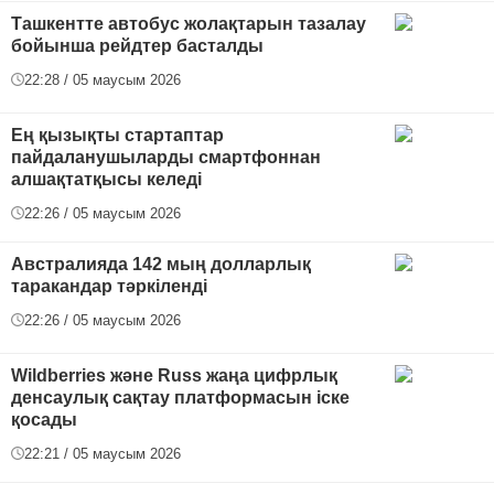
Ташкентте автобус жолақтарын тазалау
бойынша рейдтер басталды
22:28 / 05 маусым 2026
Ең қызықты стартаптар
пайдаланушыларды смартфоннан
алшақтатқысы келеді
22:26 / 05 маусым 2026
Австралияда 142 мың долларлық
таракандар тәркіленді
22:26 / 05 маусым 2026
Wildberries және Russ жаңа цифрлық
денсаулық сақтау платформасын іске
қосады
22:21 / 05 маусым 2026