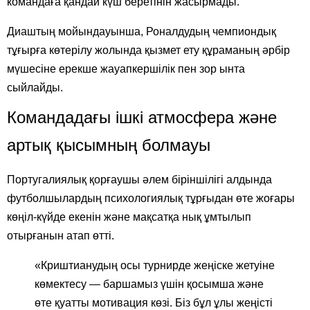
командаға қандай күш беретінін жасырмады.
Диаштың мойындауынша, Роналдудың чемпиондық
тұғырға көтерілу жолында қызмет ету құраманың әрбір
мүшесіне ерекше жауапкершілік пен зор ынта
сыйлайды.
Командадағы ішкі атмосфера және
артық қысымның болмауы
Португалиялық қорғаушы әлем біріншілігі алдында
футболшылардың психологиялық тұрғыдан өте жоғары
көңіл-күйде екенін және мақсатқа нық ұмтылып
отырғанын атап өтті.
«Криштианудың осы турнирде жеңіске жетуіне
көмектесу — баршамыз үшін қосымша және
өте қуатты мотивация көзі. Біз бұл ұлы жеңісті