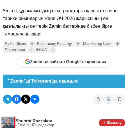
Ұлттық құрамамыздың осы грандтарға қарсы өткізетін
тарихи ойындарын және ӘЧ-2026 жарысының ең
қызғылықты сәттерін Zamin беттерінде бізбен бірге
тамашалаңыздар!
+
+
+
Рубен Диаш
Криштиану Роналду
Манчестер Сити
+
+
Португалия
ФИФА
+
Zamin.uz сайтын Google'ге қосыңыз
"Zamin"ді Telegram'да оқыңыз!
Shuhrat Razzakov
Жазылу
«ZAMIN.UZ»
редактор