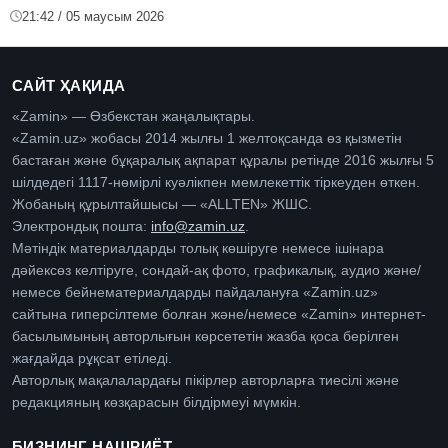
21:42 / 05 маусым 2026
САЙТ ҲАҚИДА
«Zamin» — Өзбекстан жаңалықтары.
«Zamin.uz» жобасы 2014 жылғы 1 желтоқсанда өз қызметін
бастаған және бұқаралық ақпарат құралы ретінде 2016 жылғы 5
шілдедегі 1117-нөмірлі куәлікпен мемлекеттік тіркеуден өткен.
Жобаның құрылтайшысы — «ALLTEN» ЖШС.
Электрондық пошта:
info@zamin.uz
.
Мәтіндік материалдарды толық көшіруге немесе ішінара
дәйексөз келтіруге, сондай-ақ фото, графикалық, аудио және/
немесе бейнематериалдарды пайдалануға «Zamin.uz»
сайтына гиперсілтеме болған және/немесе «Zamin» интернет-
басылымының авторлығын көрсететін жазба қоса берілген
жағдайда рұқсат етіледі.
Авторлық мақалалардағы пікірлер авторларға тиесілі және
редакцияның көзқарасын білдірмеуі мүмкін.
БИЗНИНГ НАШРИЁТ