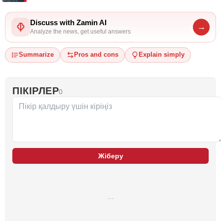
Discuss with Zamin AI
→
Analyze the news, get useful answers
Summarize
Pros and cons
Explain simply
ПІКІРЛЕР
0
Жіберу
…