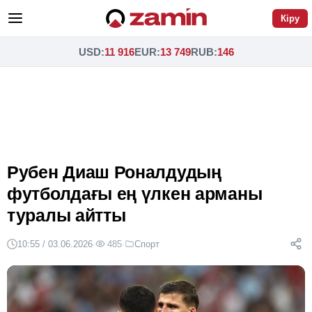
Кіру
USD
:
11 916
EUR
:
13 749
RUB
:
146
Рубен Диаш Роналдудың
футболдағы ең үлкен арманы
туралы айтты
10:55 / 03.06.2026
·
485
·
Спорт