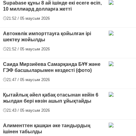
Supabase құны 8 ай ішінде екі есеге өсіп,
10 миллиард долларға жетті
21:52 / 05 маусым 2026
Автокөлік импорттауға қойылған ірі
шектеу жойылды
21:52 / 05 маусым 2026
Саида Мирзиёева Самарқанда БҰҰ және
ГЭФ басшыларымен кездесті (фото)
21:47 / 05 маусым 2026
Қытайлық әйел қабақ отасынан кейін 6
жылдан бері көзін ашып ұйықтайды
21:43 / 05 маусым 2026
Алименттен қашқан әке тандырдың
ішінен табылды