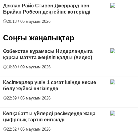
Деклан Райс Стивен Джеррард пен
Брайан Робсон деңгейіне көтерілді
20:13 / 05 маусым 2026
Соңғы жаңалықтар
Өзбекстан құрамасы Нидерландыға
қарсы матчта жеңіліп қалды (видео)
10:30 / 09 маусым 2026
Кәсіпкерлер үшін 1 сағат ішінде несие
бөлу жүйесі енгізілуде
22:39 / 05 маусым 2026
Көпқабатты үйлерді ресімдеуде жаңа
цифрлық тәртіп енгізілді
22:32 / 05 маусым 2026