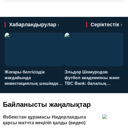
Хабарландырулар
Серіктестік
Жоғары белгісіздік
Эльдор Шомуродов
Ж
жағдайында
футбол академиясы және
т
инвестициялық шешімдер
TBC Bank: балалық
O
қалай қабылданады?
армандарынан үлкен
а
футболға дейін
Байланысты жаңалықтар
Өзбекстан құрамасы Нидерландыға
қарсы матчта жеңіліп қалды (видео)