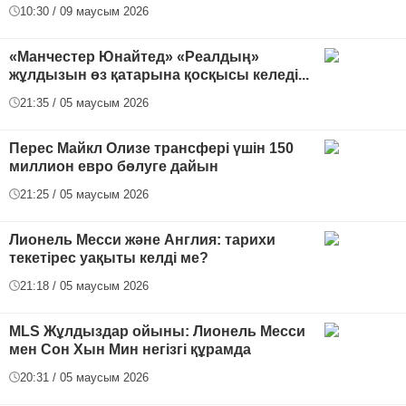
10:30 / 09 маусым 2026
«Манчестер Юнайтед» «Реалдың»
жұлдызын өз қатарына қосқысы келеді...
21:35 / 05 маусым 2026
Перес Майкл Олизе трансфері үшін 150
миллион евро бөлуге дайын
21:25 / 05 маусым 2026
Лионель Месси және Англия: тарихи
текетірес уақыты келді ме?
21:18 / 05 маусым 2026
MLS Жұлдыздар ойыны: Лионель Месси
мен Сон Хын Мин негізгі құрамда
20:31 / 05 маусым 2026