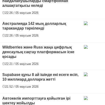
пайдаланушыларды смартфоннан
алшақтатқысы келеді
22:26 / 05 маусым 2026
Австралияда 142 мың долларлық
таракандар тәркіленді
22:26 / 05 маусым 2026
Wildberries және Russ жаңа цифрлық
денсаулық сақтау платформасын іске
қосады
22:21 / 05 маусым 2026
Supabase құны 8 ай ішінде екі есеге өсіп,
10 миллиард долларға жетті
21:52 / 05 маусым 2026
Автокөлік импорттауға қойылған ірі
шектеу жойылды