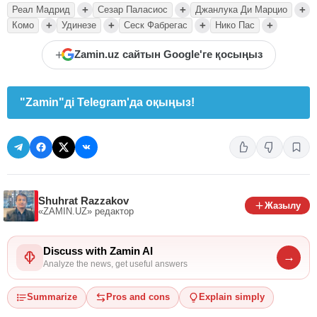
+
+
+
Реал Мадрид
Сезар Паласиос
Джанлука Ди Марцио
+
+
+
+
Комо
Удинезе
Сеск Фабрегас
Нико Пас
+
Zamin.uz сайтын Google'ге қосыңыз
"Zamin"ді Telegram'да оқыңыз!
Shuhrat Razzakov
Жазылу
«ZAMIN.UZ»
редактор
Discuss with Zamin AI
→
Analyze the news, get useful answers
Summarize
Pros and cons
Explain simply