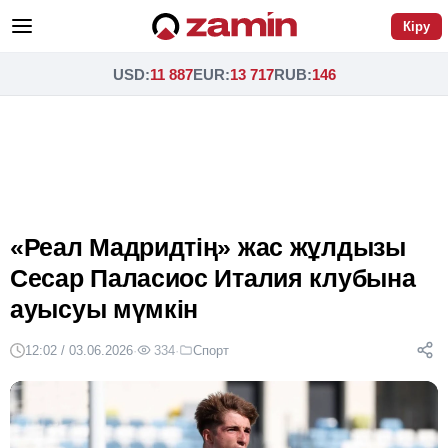
Кіру
USD
:
11 887
EUR
:
13 717
RUB
:
146
«Реал Мадридтің» жас жұлдызы
Сесар Паласиос Италия клубына
ауысуы мүмкін
12:02 / 03.06.2026
·
334
·
Спорт