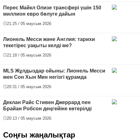
Перес Майкл Олизе трансфері үшін 150
миллион евро бөлуге дайын
21:25 / 05 маусым 2026
Лионель Месси және Англия: тарихи
текетірес уақыты келді ме?
21:18 / 05 маусым 2026
MLS Жұлдыздар ойыны: Лионель Месси
мен Сон Хын Мин негізгі құрамда
20:31 / 05 маусым 2026
Деклан Райс Стивен Джеррард пен
Брайан Робсон деңгейіне көтерілді
20:13 / 05 маусым 2026
Соңғы жаңалықтар