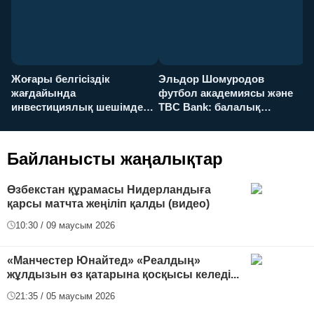
Жоғары белгісіздік
Эльдор Шомуродов
Ж
жағдайында
футбол академиясы және
т
инвестициялық шешімдер
TBC Bank: балалық
O
қалай қабылданады?
армандарынан үлкен
а
футболға дейін
Байланысты жаңалықтар
Өзбекстан құрамасы Нидерландыға
қарсы матчта жеңіліп қалды (видео)
10:30 / 09 маусым 2026
«Манчестер Юнайтед» «Реалдың»
жұлдызын өз қатарына қосқысы келеді...
21:35 / 05 маусым 2026