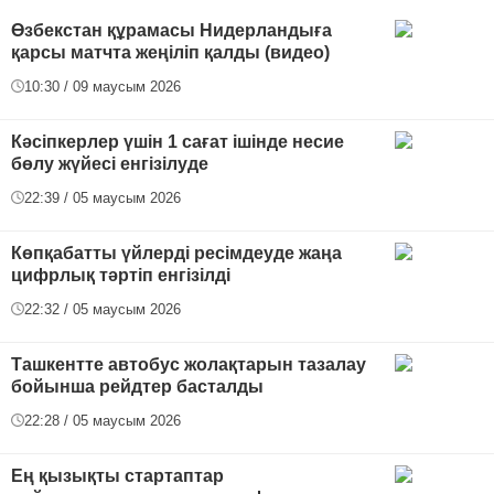
Өзбекстан құрамасы Нидерландыға
қарсы матчта жеңіліп қалды (видео)
10:30 / 09 маусым 2026
Кәсіпкерлер үшін 1 сағат ішінде несие
бөлу жүйесі енгізілуде
22:39 / 05 маусым 2026
Көпқабатты үйлерді ресімдеуде жаңа
цифрлық тәртіп енгізілді
22:32 / 05 маусым 2026
Ташкентте автобус жолақтарын тазалау
бойынша рейдтер басталды
22:28 / 05 маусым 2026
Ең қызықты стартаптар