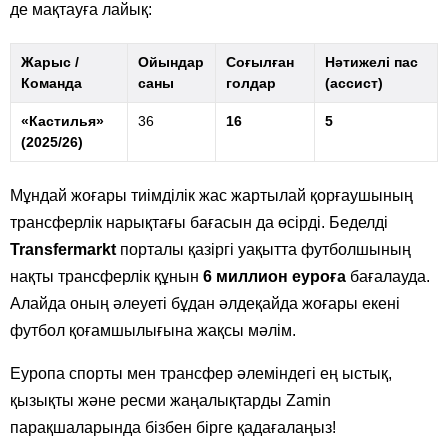
де мақтауға лайық:
Жарыс /
Ойындар
Соғылған
Нәтижелі пас
Команда
саны
голдар
(ассист)
«Кастилья»
36
16
5
(2025/26)
Мұндай жоғары тиімділік жас жартылай қорғаушының
трансферлік нарықтағы бағасын да өсірді. Беделді
Transfermarkt
порталы қазіргі уақытта футболшының
нақты трансферлік құнын
6 миллион еуроға
бағалауда.
Алайда оның әлеуеті бұдан әлдеқайда жоғары екені
футбол қоғамшылығына жақсы мәлім.
Еуропа спорты мен трансфер әлеміндегі ең ыстық,
қызықты және ресми жаңалықтарды Zamin
парақшаларында бізбен бірге қадағалаңыз!