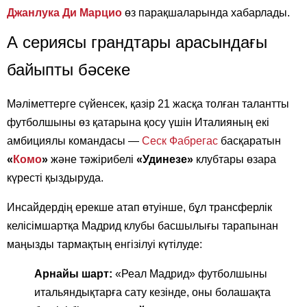
Джанлука Ди Марцио
өз парақшаларында хабарлады.
А сериясы грандтары арасындағы
байыпты бәсеке
Мәліметтерге сүйенсек, қазір 21 жасқа толған талантты
футболшыны өз қатарына қосу үшін Италияның екі
амбициялы командасы —
Сеск Фабрегас
басқаратын
«
Комо
»
және тәжірибелі
«Удинезе»
клубтары өзара
күресті қыздыруда.
Инсайдердің ерекше атап өтуінше, бұл трансферлік
келісімшартқа Мадрид клубы басшылығы тарапынан
маңызды тармақтың енгізілуі күтілуде:
Арнайы шарт:
«Реал Мадрид» футболшыны
итальяндықтарға сату кезінде, оны болашақта