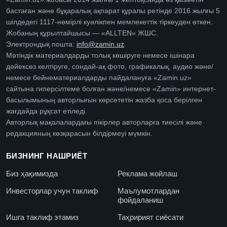
бастаған және бұқаралық ақпарат құралы ретінде 2016 жылғы 5
шілдедегі 1117-нөмірлі куәлікпен мемлекеттік тіркеуден өткен.
Жобаның құрылтайшысы — «ALLTEN» ЖШС.
Электрондық пошта:
info@zamin.uz
.
Мәтіндік материалдарды толық көшіруге немесе ішінара
дәйексөз келтіруге, сондай-ақ фото, графикалық, аудио және/
немесе бейнематериалдарды пайдалануға «Zamin.uz»
сайтына гиперсілтеме болған және/немесе «Zamin» интернет-
басылымының авторлығын көрсететін жазба қоса берілген
жағдайда рұқсат етіледі.
Авторлық мақалалардағы пікірлер авторларға тиесілі және
редакцияның көзқарасын білдірмеуі мүмкін.
БИЗНИНГ НАШРИЁТ
Биз ҳақимизда
Реклама жойлаш
Инвесторлар учун таклиф
Маълумотлардан
фойдаланиш
Ишга таклиф этамиз
Таҳририят сиёсати