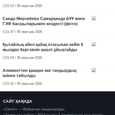
21:52 / 05 маусым 2026
Саида Мирзиёева Самарқанда БҰҰ және
ГЭФ басшыларымен кездесті (фото)
21:47 / 05 маусым 2026
Қытайлық әйел қабақ отасынан кейін 6
жылдан бері көзін ашып ұйықтайды
21:43 / 05 маусым 2026
Алименттен қашқан әке тандырдың
ішінен табылды
21:42 / 05 маусым 2026
САЙТ ҲАҚИДА
«Zamin» — Өзбекстан жаңалықтары.
«Zamin.uz» жобасы 2014 жылғы 1 желтоқсанда өз қызметін