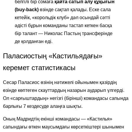
белгілі бір сомаға
қайта сатып алу құқығын
(buy-back)
өзінде сақтап қалады. Еске сала
кетейік, «корольдік клуб» дәл осындай сәтті
әдісті бұрын команданы тастап кеткен басқа
бір талант — Николас Пастың трансферінде
де қолданған еді.
Паласиостың «Кастильядағы»
керемет статистикасы
Сесар Паласиос өзінің нәтижелі ойынымен қазірдің
өзінде көптеген скауттардың назарын аударып үлгерді.
Ол «сарғыштардың» негізгі (бірінші) командасы сапында
барлығы 7 кездесуде алаңға шықты.
Оның Мадридтің екінші командасы — «Кастилья»
сапындағы өткен маусымдағы көрсеткіштері шынымен