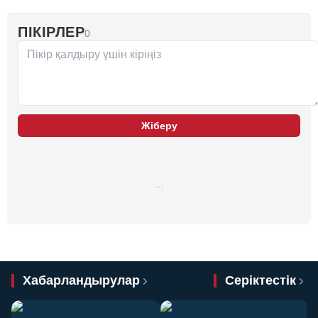
ПІКІРЛЕР
0
Жіберу
…
Хабарландырулар
Серіктестік