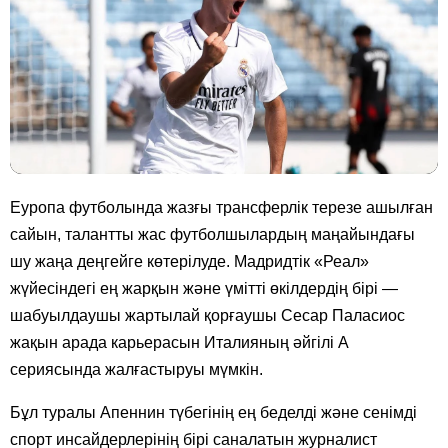
Еуропа футболында жазғы трансферлік терезе ашылған
сайын, талантты жас футболшылардың маңайындағы
шу жаңа деңгейге көтерілуде. Мадридтік «Реал»
жүйесіндегі ең жарқын және үмітті өкілдердің бірі —
шабуылдаушы жартылай қорғаушы Сесар Паласиос
жақын арада карьерасын Италияның әйгілі А
сериясында жалғастыруы мүмкін.
Бұл туралы Апеннин түбегінің ең беделді және сенімді
спорт инсайдерлерінің бірі саналатын журналист