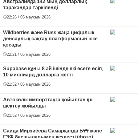
Австралияда 142 мың долларлық
таракандар тәркіленді
22:26 / 05 маусым 2026
Wildberries және Russ жаңа цифрлық
денсаулық сақтау платформасын іске
қосады
22:21 / 05 маусым 2026
Supabase құны 8 ай ішінде екі есеге өсіп,
10 миллиард долларға жетті
21:52 / 05 маусым 2026
Автокөлік импорттауға қойылған ірі
шектеу жойылды
21:52 / 05 маусым 2026
Саида Мирзиёева Самарқанда БҰҰ және
ГЭФ басшыларымен кездесті (фото)