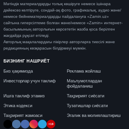
Мәтіндік материалдарды толық көшіруге немесе ішінара
дәйексөз келтіруге, сондай-ақ фото, графикалық, аудио және/
немесе бейнематериалдарды пайдалануға «Zamin.uz»
сайтына гиперсілтеме болған және/немесе «Zamin» интернет-
басылымының авторлығын көрсететін жазба қоса берілген
жағдайда рұқсат етіледі.
Авторлық мақалалардағы пікірлер авторларға тиесілі және
редакцияның көзқарасын білдірмеуі мүмкін.
БИЗНИНГ НАШРИЁТ
Биз ҳақимизда
Реклама жойлаш
Инвесторлар учун таклиф
Маълумотлардан
фойдаланиш
Ишга таклиф этамиз
Таҳририят сиёсати
Этика кодекси
Тузатишлар сиёсати
Таҳририят жамоаси
Эгалик ва молиялаштириш
+18