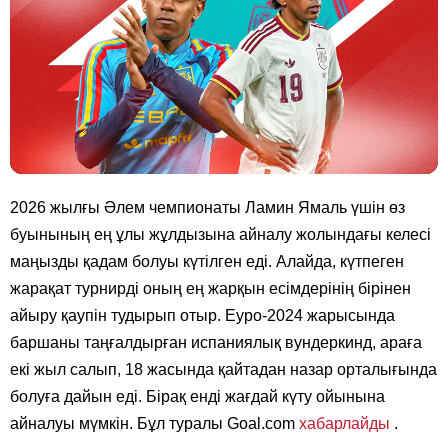
2026 жылғы Әлем чемпионаты Ламин Ямаль үшін өз
буынының ең ұлы жұлдызына айналу жолындағы келесі
маңызды қадам болуы күтілген еді. Алайда, күтпеген
жарақат турнирді оның ең жарқын есімдерінің бірінен
айыру қаупін тудырып отыр. Еуро-2024 жарысында
баршаны таңғалдырған испаниялық вундеркинд, араға
екі жыл салып, 18 жасында қайтадан назар орталығында
болуға дайын еді. Бірақ енді жағдай күту ойынына
айналуы мүмкін. Бұл туралы Goal.com
хабарлайды
.