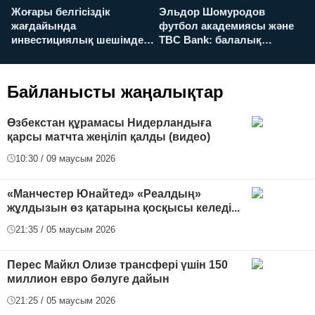
Жоғары белгісіздік
Эльдор Шомуродов
Ж
жағдайында
футбол академиясы және
т
инвестициялық шешімдер
TBC Bank: балалық
O
қалай қабылданады?
армандарынан үлкен
а
футболға дейін
Байланысты жаңалықтар
Өзбекстан құрамасы Нидерландыға
қарсы матчта жеңіліп қалды (видео)
10:30 / 09 маусым 2026
«Манчестер Юнайтед» «Реалдың»
жұлдызын өз қатарына қосқысы келеді...
21:35 / 05 маусым 2026
Перес Майкл Олизе трансфері үшін 150
миллион евро бөлуге дайын
21:25 / 05 маусым 2026