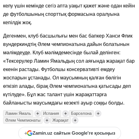
келу үшін кемінде сегіз апта уақыт қажет және одан кейін
де футболшының спорттық формасына оралуына
кепілдік жоқ.
Дегенмен, клуб басшылығы мен бас бапкер Ханси Флик
вундеркиндтің Әлем чемпионатына дайын болатынын
мәлімдеуде. Клуб мәлімдемесінде былай делінген:
«Тексерулер Ламин Ямальдың сол аяғында жарақат бар
екенін растады. Футболшы консервативті емдеу
жоспарын ұстанады. Ол маусымның қалған бөлігін
өткізіп алады, бірақ Әлем чемпионатына қатысады деп
күтілуде». Бұл жас талант үшін жарақаттарға
байланысты маусымдағы кезекті ауыр соққы болды.
+
+
+
Ламин Ямаль
Испания
Барселона
+
+
Әлем Чемпионаты
Жарақат
+
Zamin.uz сайтын Google'ге қосыңыз