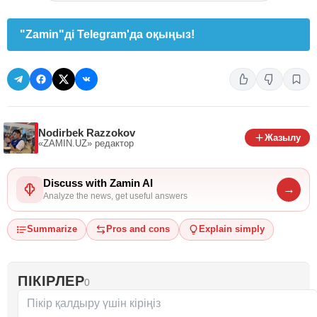
"Zamin"ді Telegram'да оқыңыз!
Nodirbek Razzokov
Жазылу
«ZAMIN.UZ»
редактор
Discuss with Zamin AI
→
Analyze the news, get useful answers
Summarize
Pros and cons
Explain simply
ПІКІРЛЕР
0