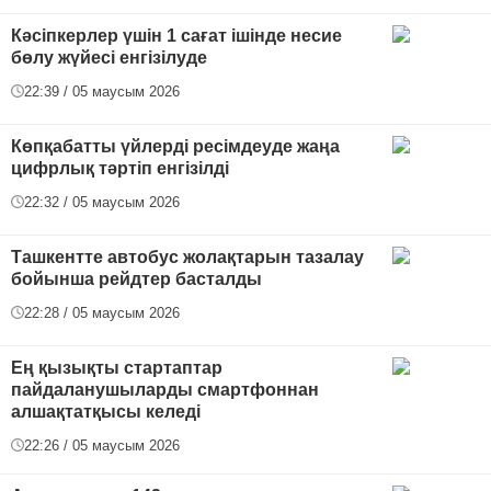
Кәсіпкерлер үшін 1 сағат ішінде несие
бөлу жүйесі енгізілуде
22:39 / 05 маусым 2026
Көпқабатты үйлерді ресімдеуде жаңа
цифрлық тәртіп енгізілді
22:32 / 05 маусым 2026
Ташкентте автобус жолақтарын тазалау
бойынша рейдтер басталды
22:28 / 05 маусым 2026
Ең қызықты стартаптар
пайдаланушыларды смартфоннан
алшақтатқысы келеді
22:26 / 05 маусым 2026