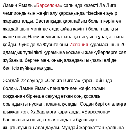
Ламин Ямаль «
Барселона
» сапында кезекті Ла Лига
чемпиондығын жеңіп алу қарсаңында тізесінен ауыр
жарақат алды. Бастапқыда қарапайым болып көрінген
жағдай шын мәнінде әлдеқайда қауіпті болып шықты
және оның Әлем чемпионатына қатысуын сұрақ астына
қойды. Луис де ла Фуэнте оны
Испания
құрамасының 26
адамдық түпкілікті құрамына қосқаны жанкүйерлерге сәл
жұбаныш бергенімен, оның алаңдағы ықпалы әлі де
белгісіз күйінде қалуда.
Жағдай 22 сәуірде «Сельта Вигоға» қарсы ойында
болды. Ламин Ямаль пенальтиден жеңіс голын
соққаннан бірнеше секунд өткен соң, қосалқы
орындықты нұсқап, алаңға құлады. Содан бері ол алаңға
шыққан жоқ. Хабарларға қарағанда, «Барселона»
басшылығы оның сол аяғындағы бұлшықет
жыртылуынан алаңдаулы. Мұндай жарақаттан қалпына