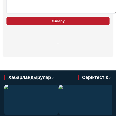
Жіберу
…
Хабарландырулар
Серіктестік