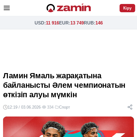
Кіру
USD
:
11 916
EUR
:
13 749
RUB
:
146
Ламин Ямаль жарақатына
байланысты Әлем чемпионатын
өткізіп алуы мүмкін
12:19 / 03.06.2026
·
334
·
Спорт