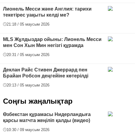
Лионель Месси және Англия: тарихи
текетірес уақыты келді ме?
21:18 / 05 маусым 2026
MLS Жұлдыздар ойыны: Лионель Месси
мен Сон Хын Мин негізгі құрамда
20:31 / 05 маусым 2026
Деклан Райс Стивен Джеррард пен
Брайан Робсон деңгейіне көтерілді
20:13 / 05 маусым 2026
Соңғы жаңалықтар
Өзбекстан құрамасы Нидерландыға
қарсы матчта жеңіліп қалды (видео)
10:30 / 09 маусым 2026