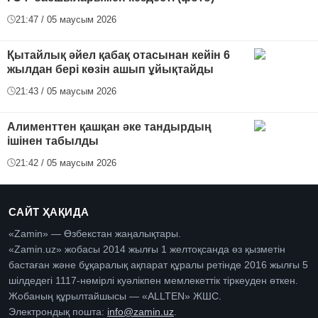
21:47 / 05 маусым 2026
Қытайлық әйел қабақ отасынан кейін 6
жылдан бері көзін ашып ұйықтайды
21:43 / 05 маусым 2026
Алименттен қашқан әке тандырдың
ішінен табылды
21:42 / 05 маусым 2026
САЙТ ҲАҚИДА
«Zamin» — Өзбекстан жаңалықтары.
«Zamin.uz» жобасы 2014 жылғы 1 желтоқсанда өз қызметін
бастаған және бұқаралық ақпарат құралы ретінде 2016 жылғы 5
шілдедегі 1117-нөмірлі куәлікпен мемлекеттік тіркеуден өткен.
Жобаның құрылтайшысы — «ALLTEN» ЖШС.
Электрондық пошта:
info@zamin.uz
.