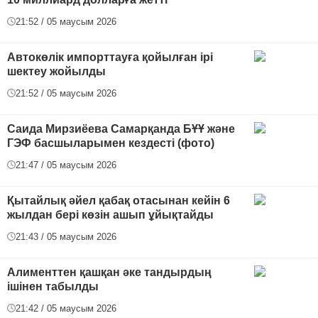
21:52 / 05 маусым 2026
Автокөлік импорттауға қойылған ірі
шектеу жойылды
21:52 / 05 маусым 2026
Саида Мирзиёева Самарқанда БҰҰ және
ГЭФ басшыларымен кездесті (фото)
21:47 / 05 маусым 2026
Қытайлық әйел қабақ отасынан кейін 6
жылдан бері көзін ашып ұйықтайды
21:43 / 05 маусым 2026
Алименттен қашқан әке тандырдың
ішінен табылды
21:42 / 05 маусым 2026