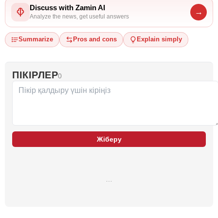
Discuss with Zamin AI
→
Analyze the news, get useful answers
Summarize
Pros and cons
Explain simply
ПІКІРЛЕР
0
Жіберу
…