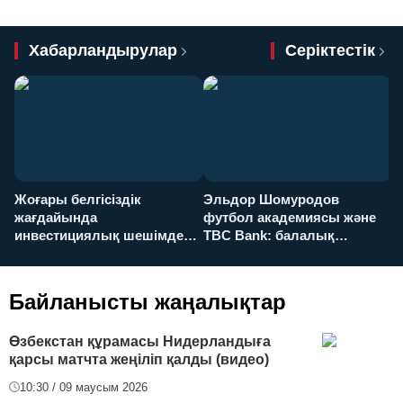
Хабарландырулар
Серіктестік
Жоғары белгісіздік
Эльдор Шомуродов
Ж
жағдайында
футбол академиясы және
т
инвестициялық шешімдер
TBC Bank: балалық
O
қалай қабылданады?
армандарынан үлкен
а
футболға дейін
Байланысты жаңалықтар
Өзбекстан құрамасы Нидерландыға
қарсы матчта жеңіліп қалды (видео)
10:30 / 09 маусым 2026