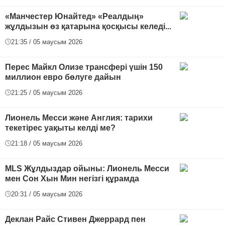
«Манчестер Юнайтед» «Реалдың»
жұлдызын өз қатарына қосқысы келеді...
21:35 / 05 маусым 2026
Перес Майкл Олизе трансфері үшін 150
миллион евро бөлуге дайын
21:25 / 05 маусым 2026
Лионель Месси және Англия: тарихи
текетірес уақыты келді ме?
21:18 / 05 маусым 2026
MLS Жұлдыздар ойыны: Лионель Месси
мен Сон Хын Мин негізгі құрамда
20:31 / 05 маусым 2026
Деклан Райс Стивен Джеррард пен