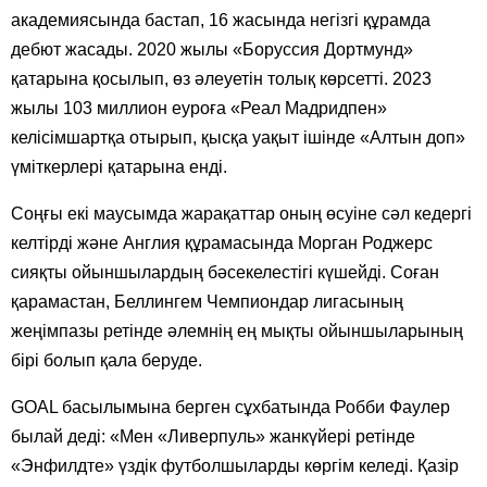
академиясында бастап, 16 жасында негізгі құрамда
дебют жасады. 2020 жылы «Боруссия Дортмунд»
қатарына қосылып, өз әлеуетін толық көрсетті. 2023
жылы 103 миллион еуроға «Реал Мадридпен»
келісімшартқа отырып, қысқа уақыт ішінде «Алтын доп»
үміткерлері қатарына енді.
Соңғы екі маусымда жарақаттар оның өсуіне сәл кедергі
келтірді және Англия құрамасында Морган Роджерс
сияқты ойыншылардың бәсекелестігі күшейді. Соған
қарамастан, Беллингем Чемпиондар лигасының
жеңімпазы ретінде әлемнің ең мықты ойыншыларының
бірі болып қала беруде.
GOAL басылымына берген сұхбатында Робби Фаулер
былай деді: «Мен «Ливерпуль» жанкүйері ретінде
«Энфилдте» үздік футболшыларды көргім келеді. Қазір