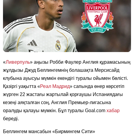
«
Ливерпуль
» аңызы Робби Фаулер Англия құрамасының
жұлдызы Джуд Беллингемнің болашақта Мерсисайд
клубына ауысуы мүмкін екендігі туралы ойымен бөлісті.
Қазіргі уақытта «
Реал Мадрид
» сапында өнер көрсетіп
жүрген 22 жастағы жартылай қорғаушы Испаниядағы
кезеңі аяқталған соң, Англия Премьер-лигасына
оралуды қалауы мүмкін. Бұл туралы Goal.com
хабар
береді.
Беллингем мансабын «Бирмингем Сити»