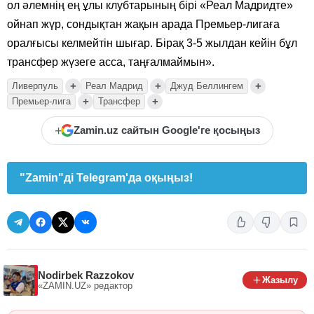
ол әлемнің ең ұлы клубтарының бірі «Реал Мадридте»
ойнап жүр, сондықтан жақын арада Премьер-лигаға
оралғысы келмейтін шығар. Бірақ 3-5 жылдан кейін бұл
трансфер жүзеге асса, таңғалмаймын».
+
+
+
Ливерпуль
Реал Мадрид
Джуд Беллингем
+
+
Премьер-лига
Трансфер
+
Zamin.uz сайтын Google'ге қосыңыз
"Zamin"ді Telegram'да оқыңыз!
Nodirbek Razzokov
Жазылу
«ZAMIN.UZ»
редактор