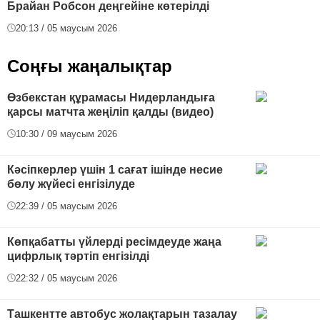
Брайан Робсон деңгейіне көтерілді
20:13 / 05 маусым 2026
Соңғы жаңалықтар
Өзбекстан құрамасы Нидерландыға
қарсы матчта жеңіліп қалды (видео)
10:30 / 09 маусым 2026
Кәсіпкерлер үшін 1 сағат ішінде несие
бөлу жүйесі енгізілуде
22:39 / 05 маусым 2026
Көпқабатты үйлерді ресімдеуде жаңа
цифрлық тәртіп енгізілді
22:32 / 05 маусым 2026
Ташкентте автобус жолақтарын тазалау