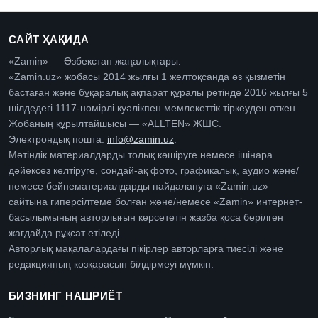
САЙТ ҲАҚИДА
«Zamin» — Өзбекстан жаңалықтары.
«Zamin.uz» жобасы 2014 жылғы 1 желтоқсанда өз қызметін
бастаған және бұқаралық ақпарат құралы ретінде 2016 жылғы 5
шілдедегі 1117-нөмірлі куәлікпен мемлекеттік тіркеуден өткен.
Жобаның құрылтайшысы — «ALLTEN» ЖШС.
Электрондық пошта:
info@zamin.uz
.
Мәтіндік материалдарды толық көшіруге немесе ішінара
дәйексөз келтіруге, сондай-ақ фото, графикалық, аудио және/
немесе бейнематериалдарды пайдалануға «Zamin.uz»
сайтына гиперсілтеме болған және/немесе «Zamin» интернет-
басылымының авторлығын көрсететін жазба қоса берілген
жағдайда рұқсат етіледі.
Авторлық мақалалардағы пікірлер авторларға тиесілі және
редакцияның көзқарасын білдірмеуі мүмкін.
БИЗНИНГ НАШРИЁТ