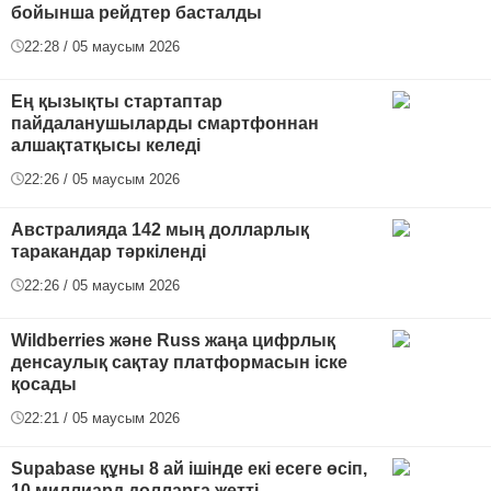
бойынша рейдтер басталды
22:28 / 05 маусым 2026
Ең қызықты стартаптар
пайдаланушыларды смартфоннан
алшақтатқысы келеді
22:26 / 05 маусым 2026
Австралияда 142 мың долларлық
таракандар тәркіленді
22:26 / 05 маусым 2026
Wildberries және Russ жаңа цифрлық
денсаулық сақтау платформасын іске
қосады
22:21 / 05 маусым 2026
Supabase құны 8 ай ішінде екі есеге өсіп,
10 миллиард долларға жетті