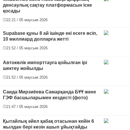
денсаулық сақтау платформасын іске
қосады
22:21 / 05 маусым 2026
Supabase құны 8 ай ішінде екі есеге өсіп,
10 миллиард долларға жетті
21:52 / 05 маусым 2026
Автокөлік импорттауға қойылған ірі
шектеу жойылды
21:52 / 05 маусым 2026
Саида Мирзиёева Самарқанда БҰҰ және
ГЭФ басшыларымен кездесті (фото)
21:47 / 05 маусым 2026
Қытайлық әйел қабақ отасынан кейін 6
жылдан бері көзін ашып ұйықтайды