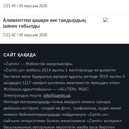
21:43 / 05 маусым 2026
Алименттен қашқан әке тандырдың
ішінен табылды
21:42 / 05 маусым 2026
САЙТ ҲАҚИДА
«Zamin» — Өзбекстан жаңалықтары.
«Zamin.uz» жобасы 2014 жылғы 1 желтоқсанда өз қызметін
бастаған және бұқаралық ақпарат құралы ретінде 2016 жылғы 5
шілдедегі 1117-нөмірлі куәлікпен мемлекеттік тіркеуден өткен.
Жобаның құрылтайшысы — «ALLTEN» ЖШС.
Электрондық пошта:
info@zamin.uz
.
Мәтіндік материалдарды толық көшіруге немесе ішінара
дәйексөз келтіруге, сондай-ақ фото, графикалық, аудио және/
немесе бейнематериалдарды пайдалануға «Zamin.uz»
сайтына гиперсілтеме болған және/немесе «Zamin» интернет-
басылымының авторлығын көрсететін жазба қоса берілген