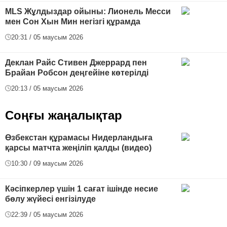
MLS Жұлдыздар ойыны: Лионель Месси
мен Сон Хын Мин негізгі құрамда
20:31 / 05 маусым 2026
Деклан Райс Стивен Джеррард пен
Брайан Робсон деңгейіне көтерілді
20:13 / 05 маусым 2026
Соңғы жаңалықтар
Өзбекстан құрамасы Нидерландыға
қарсы матчта жеңіліп қалды (видео)
10:30 / 09 маусым 2026
Кәсіпкерлер үшін 1 сағат ішінде несие
бөлу жүйесі енгізілуде
22:39 / 05 маусым 2026