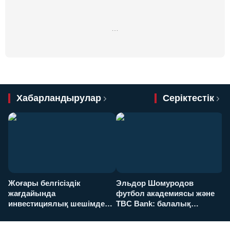
…
Хабарландырулар
Серіктестік
Жоғары белгісіздік
Эльдор Шомуродов
Ж
жағдайында
футбол академиясы және
т
инвестициялық шешімдер
TBC Bank: балалық
O
қалай қабылданады?
армандарынан үлкен
а
футболға дейін