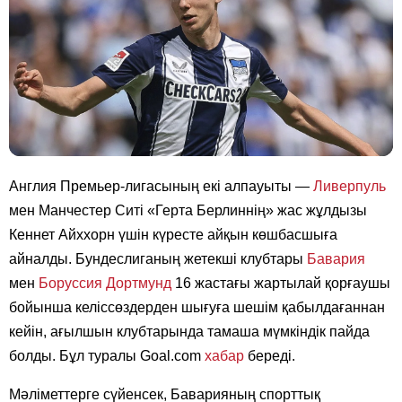
Англия Премьер-лигасының екі алпауыты —
Ливерпуль
мен Манчестер Ситі «Герта Берлиннің» жас жұлдызы
Кеннет Айххорн үшін күресте айқын көшбасшыға
айналды. Бундеслиганың жетекші клубтары
Бавария
мен
Боруссия Дортмунд
16 жастағы жартылай қорғаушы
бойынша келіссөздерден шығуға шешім қабылдағаннан
кейін, ағылшын клубтарында тамаша мүмкіндік пайда
болды. Бұл туралы Goal.com
хабар
береді.
Мәліметтерге сүйенсек, Баварияның спорттық