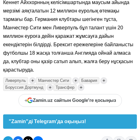
Кеннет Айххорнның келісімшартында маусым айында
мерзімі аяқталатын 12 миллион еуролық өтемақы
тармағы бар. Германия клубтары шегінген тұста,
Манчестер Сити мен Ливерпуль бұл талант үшін 20
миллион еуроға дейін қаражат жұмсауға дайын
екендіктерін білдірді. Брексит ережелеріне байланысты
футболшы 18 жасқа толғанша Англияда ойнай алмаса
да, клубтар оны қазір сатып алып, жалға беру нұсқасын
қарастыруда.
+
+
+
Ливерпуль
Манчестер Сити
Бавария
+
+
Боруссия Дортмунд
Трансфер
+
Zamin.uz сайтын Google'ге қосыңыз
"Zamin"ді Telegram'да оқыңыз!