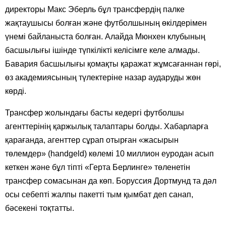
директоры Макс Эберль бұл трансфердің палке
жақтаушысы болған және футболшының өкілдерімен
үнемі байланыста болған. Алайда Мюнхен клубының
басшылығы ішінде түпкілікті келісімге келе алмады.
Бавария басшылығы қомақты қаражат жұмсағаннан гөрі,
өз академиясының түлектеріне назар аударуды жөн
көрді.
Трансфер жолындағы басты кедергі футболшы
агенттерінің қаржылық талаптары болды. Хабарларға
қарағанда, агенттер сұрап отырған «жасырын
төлемдер» (handgeld) көлемі 10 миллион еуродан асып
кеткен және бұл тіпті «Герта Берлинге» төленетін
трансфер сомасынан да көп. Боруссия Дортмунд та дәл
осы себепті жалпы пакетті тым қымбат деп санап,
бәсекені тоқтатты.