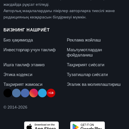
жағдайда рұқсат етіледі.
Авторлық мақалалардағы пікірлер авторларға тиесілі және
редакцияның көзқарасын білдірмеуі мүмкін.
БИЗНИНГ НАШРИЁТ
Биз ҳақимизда
Реклама жойлаш
Инвесторлар учун таклиф
Маълумотлардан
фойдаланиш
Ишга таклиф этамиз
Таҳририят сиёсати
Этика кодекси
Тузатишлар сиёсати
Таҳририят жамоаси
Эгалик ва молиялаштириш
+18
© 2014-
2026