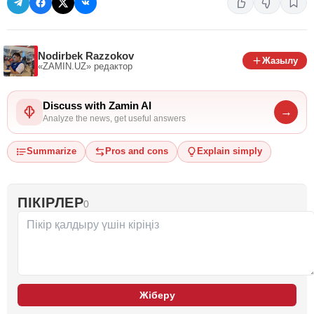
Nodirbek Razzokov
Жазылу
«ZAMIN.UZ»
редактор
Discuss with Zamin AI
→
Analyze the news, get useful answers
Summarize
Pros and cons
Explain simply
ПІКІРЛЕР
0
Жіберу