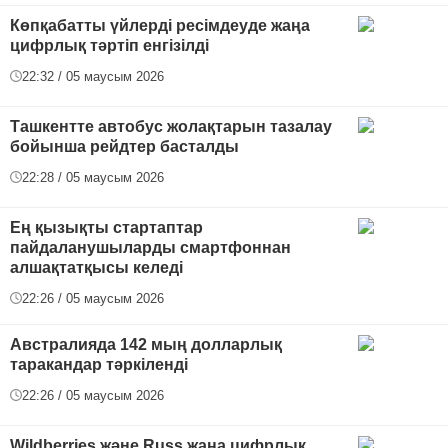
Көпқабатты үйлерді ресімдеуде жаңа
цифрлық тәртіп енгізілді
22:32 / 05 маусым 2026
Ташкентте автобус жолақтарын тазалау
бойынша рейдтер басталды
22:28 / 05 маусым 2026
Ең қызықты стартаптар
пайдаланушыларды смартфоннан
алшақтатқысы келеді
22:26 / 05 маусым 2026
Австралияда 142 мың долларлық
таракандар тәркіленді
22:26 / 05 маусым 2026
Wildberries және Russ жаңа цифрлық