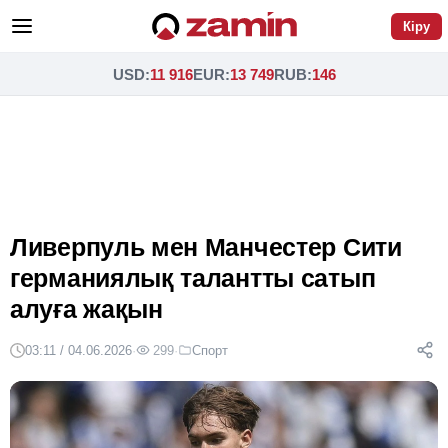
Кіру
USD
:
11 916
EUR
:
13 749
RUB
:
146
Ливерпуль мен Манчестер Сити
германиялық талантты сатып
алуға жақын
03:11 / 04.06.2026
·
299
·
Спорт